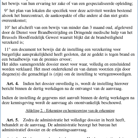
het bewijs van hun ervaring ter zake of van een gespecialiseerde opleiding;
9° het plan van lokalen die specifiek voor deze activiteit worden bestemd
alsook het huurcontract, de aankoopakte of elke andere al dan niet gratis
overeenkomst;
10° het afschrift van een bewijs van minder dan 3 maand oud, afgeleverd
door de Dienst voor Brandbestrijding en Dringende medische hulp van het
Brussels Hoodfstedelijk Gewest waaruit blijkt dat de brandveiligheid
verzekerd is;
11° een document tot bewijs dat de instelling een verzekering voor
burgerlijke aansprakelijkheid heeft gesloten, dat ze gedekt is tegen brand en
een betaalbewijs van de premies ervoor;
Het aldus samengestelde dossier moet voor waar, volledig en eensluidend
worden verklaard. Het moet ondertekend en van datum voorzien zijn door
diegene(n) die gemachtigd is (zijn) om de instelling te vertegenwoordigen.
Art. 4.
Indien het dossier onvolledig is, wordt de instelling hierover
bericht binnen de dertig werkdagen na de ontvangst van de aanvraag.
Indien de instelling de gegevens niet aanvult binnen de dertig werkdagen na
deze kennisgeving wordt de aanvraag als onontvankelijk beschouwd.
Afdeling 2. - Erkenning en hernieuwing van de erkenning
Art. 5.
Zodra de administratie het volledige dossier in bezit heeft,
behandelt ze de aanvraag. De administratie bezorgt het bureau het
administratief dossier en de erkenningsaanvraag.