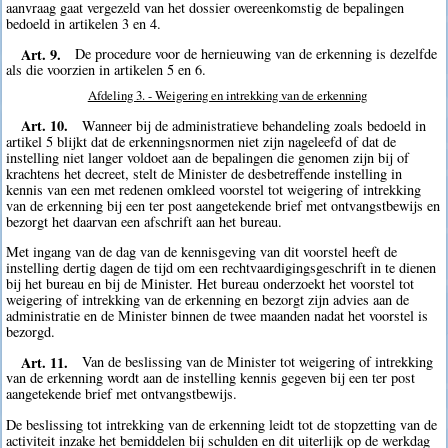
aanvraag gaat vergezeld van het dossier overeenkomstig de bepalingen
bedoeld in artikelen 3 en 4.
Art. 9.
De procedure voor de hernieuwing van de erkenning is dezelfde
als die voorzien in artikelen 5 en 6.
Afdeling 3. - Weigering en intrekking van de erkenning
Art. 10.
Wanneer bij de administratieve behandeling zoals bedoeld in
artikel 5 blijkt dat de erkenningsnormen niet zijn nageleefd of dat de
instelling niet langer voldoet aan de bepalingen die genomen zijn bij of
krachtens het decreet, stelt de Minister de desbetreffende instelling in
kennis van een met redenen omkleed voorstel tot weigering of intrekking
van de erkenning bij een ter post aangetekende brief met ontvangstbewijs en
bezorgt het daarvan een afschrift aan het bureau.
Met ingang van de dag van de kennisgeving van dit voorstel heeft de
instelling dertig dagen de tijd om een rechtvaardigingsgeschrift in te dienen
bij het bureau en bij de Minister. Het bureau onderzoekt het voorstel tot
weigering of intrekking van de erkenning en bezorgt zijn advies aan de
administratie en de Minister binnen de twee maanden nadat het voorstel is
bezorgd.
Art. 11.
Van de beslissing van de Minister tot weigering of intrekking
van de erkenning wordt aan de instelling kennis gegeven bij een ter post
aangetekende brief met ontvangstbewijs.
De beslissing tot intrekking van de erkenning leidt tot de stopzetting van de
activiteit inzake het bemiddelen bij schulden en dit uiterlijk op de werkdag