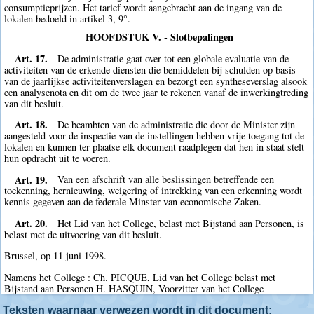
consumptieprijzen. Het tarief wordt aangebracht aan de ingang van de
lokalen bedoeld in artikel 3, 9°.
HOOFDSTUK V. - Slotbepalingen
Art. 17.
De administratie gaat over tot een globale evaluatie van de
activiteiten van de erkende diensten die bemiddelen bij schulden op basis
van de jaarlijkse activiteitenverslagen en bezorgt een syntheseverslag alsook
een analysenota en dit om de twee jaar te rekenen vanaf de inwerkingtreding
van dit besluit.
Art. 18.
De beambten van de administratie die door de Minister zijn
aangesteld voor de inspectie van de instellingen hebben vrije toegang tot de
lokalen en kunnen ter plaatse elk document raadplegen dat hen in staat stelt
hun opdracht uit te voeren.
Art. 19.
Van een afschrift van alle beslissingen betreffende een
toekenning, hernieuwing, weigering of intrekking van een erkenning wordt
kennis gegeven aan de federale Minster van economische Zaken.
Art. 20.
Het Lid van het College, belast met Bijstand aan Personen, is
belast met de uitvoering van dit besluit.
Brussel, op 11 juni 1998.
Namens het College : Ch. PICQUE, Lid van het College belast met
Bijstand aan Personen H. HASQUIN, Voorzitter van het College
Teksten waarnaar verwezen wordt in dit document: