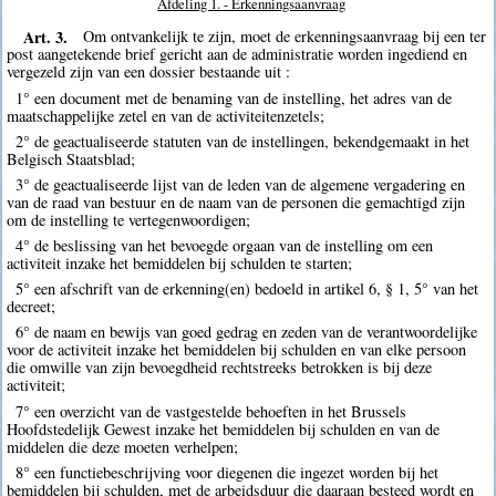
Afdeling 1. - Erkenningsaanvraag
Art. 3.
Om ontvankelijk te zijn, moet de erkenningsaanvraag bij een ter
post aangetekende brief gericht aan de administratie worden ingediend en
vergezeld zijn van een dossier bestaande uit :
1° een document met de benaming van de instelling, het adres van de
maatschappelijke zetel en van de activiteitenzetels;
2° de geactualiseerde statuten van de instellingen, bekendgemaakt in het
Belgisch Staatsblad;
3° de geactualiseerde lijst van de leden van de algemene vergadering en
van de raad van bestuur en de naam van de personen die gemachtigd zijn
om de instelling te vertegenwoordigen;
4° de beslissing van het bevoegde orgaan van de instelling om een
activiteit inzake het bemiddelen bij schulden te starten;
5° een afschrift van de erkenning(en) bedoeld in artikel 6, § 1, 5° van het
decreet;
6° de naam en bewijs van goed gedrag en zeden van de verantwoordelijke
voor de activiteit inzake het bemiddelen bij schulden en van elke persoon
die omwille van zijn bevoegdheid rechtstreeks betrokken is bij deze
activiteit;
7° een overzicht van de vastgestelde behoeften in het Brussels
Hoofdstedelijk Gewest inzake het bemiddelen bij schulden en van de
middelen die deze moeten verhelpen;
8° een functiebeschrijving voor diegenen die ingezet worden bij het
bemiddelen bij schulden, met de arbeidsduur die daaraan besteed wordt en