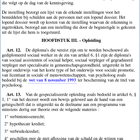
die volgt op de dag van de kennisgeving.
De instelling bezorgt een lijst van de erkende instellingen voor het
bemiddelen bij schulden aan de personen met een lopend dossier. Het
lopend dossier wordt op kosten van de instelling waarvan de erkenning is
ingetrokken, bezorgd aan een instelling die door de begunstigde is gekozen
uit de lijst die hem is toegstuurd.
HOOFDSTUK III. - Opleiding
Art. 12.
De diploma's die vereist zijn om te worden beschouwd als
gediplomeerd sociaal werker in de zin van artikel 6, §1 zijn de diploma's
van sociaal assistenten of sociaal helper, sociaal verpleger of gegradueerd
verpleger met specialisatie in gemeenschapsgezondheid, uitgereikt in het
hoger onderwijs van het korte type of het onderwijs voor sociale promotie,
van licentiaat in sociale of menswetenschappen, van psycholoog zoals
wet van 8 november 1993
bedoeld bij de
ter bescherming van de titel van
psycholoog.
Art. 13.
Van de gespecialiseerde opleiding zoals bedoeld in artikel 6, §
1, 1° van het decreet wordt een bewijs geleverd aan de hand van een
getuigschrift dat is uitgereikt na de deelname aan een programma van
minstens dertig uur theorie over de volgende materies :
1° verbintenissenrecht;
2° hypothecair krediet;
3° verbruikskrediet;
4° geschillen over de niet-aflossing van de schuld en de wijzen van