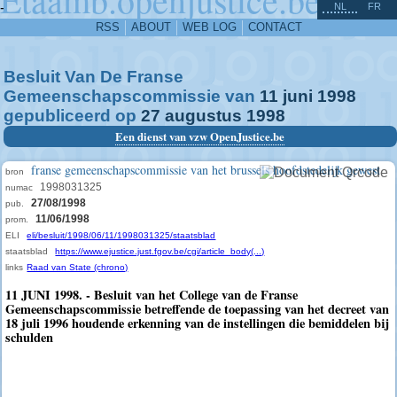
^
-
NL
FR
RSS
ABOUT
WEB LOG
CONTACT
Besluit Van De Franse
Gemeenschapscommissie van
11
juni
1998
gepubliceerd op
27
augustus
1998
Een dienst van vzw OpenJustice.be
franse gemeenschapscommissie van het brussels hoofdstedelijk gewest
bron
1998031325
numac
27/08/1998
pub.
11/06/1998
prom.
ELI
eli/besluit/1998/06/11/1998031325/staatsblad
staatsblad
https://www.ejustice.just.fgov.be/cgi/article_body(...)
links
Raad van State (chrono)
11 JUNI 1998. - Besluit van het College van de Franse
Gemeenschapscommissie betreffende de toepassing van het decreet van
18 juli 1996 houdende erkenning van de instellingen die bemiddelen bij
schulden