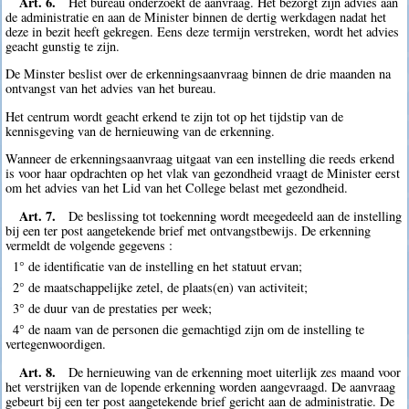
Art. 6.
Het bureau onderzoekt de aanvraag. Het bezorgt zijn advies aan
de administratie en aan de Minister binnen de dertig werkdagen nadat het
deze in bezit heeft gekregen. Eens deze termijn verstreken, wordt het advies
geacht gunstig te zijn.
De Minster beslist over de erkenningsaanvraag binnen de drie maanden na
ontvangst van het advies van het bureau.
Het centrum wordt geacht erkend te zijn tot op het tijdstip van de
kennisgeving van de hernieuwing van de erkenning.
Wanneer de erkenningsaanvraag uitgaat van een instelling die reeds erkend
is voor haar opdrachten op het vlak van gezondheid vraagt de Minister eerst
om het advies van het Lid van het College belast met gezondheid.
Art. 7.
De beslissing tot toekenning wordt meegedeeld aan de instelling
bij een ter post aangetekende brief met ontvangstbewijs. De erkenning
vermeldt de volgende gegevens :
1° de identificatie van de instelling en het statuut ervan;
2° de maatschappelijke zetel, de plaats(en) van activiteit;
3° de duur van de prestaties per week;
4° de naam van de personen die gemachtigd zijn om de instelling te
vertegenwoordigen.
Art. 8.
De hernieuwing van de erkenning moet uiterlijk zes maand voor
het verstrijken van de lopende erkenning worden aangevraagd. De aanvraag
gebeurt bij een ter post aangetekende brief gericht aan de administratie. De