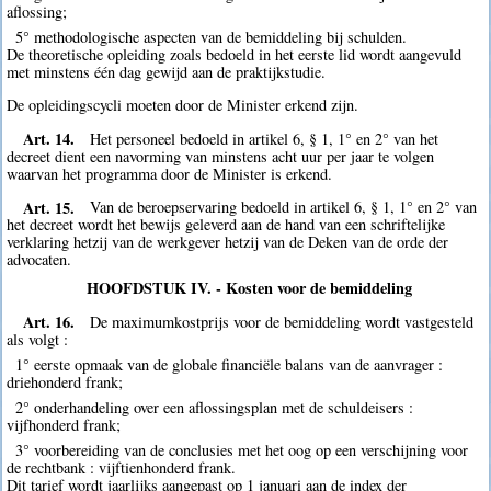
aflossing;
5° methodologische aspecten van de bemiddeling bij schulden.
De theoretische opleiding zoals bedoeld in het eerste lid wordt aangevuld
met minstens één dag gewijd aan de praktijkstudie.
De opleidingscycli moeten door de Minister erkend zijn.
Art. 14.
Het personeel bedoeld in artikel 6, § 1, 1° en 2° van het
decreet dient een navorming van minstens acht uur per jaar te volgen
waarvan het programma door de Minister is erkend.
Art. 15.
Van de beroepservaring bedoeld in artikel 6, § 1, 1° en 2° van
het decreet wordt het bewijs geleverd aan de hand van een schriftelijke
verklaring hetzij van de werkgever hetzij van de Deken van de orde der
advocaten.
HOOFDSTUK IV. - Kosten voor de bemiddeling
Art. 16.
De maximumkostprijs voor de bemiddeling wordt vastgesteld
als volgt :
1° eerste opmaak van de globale financiële balans van de aanvrager :
driehonderd frank;
2° onderhandeling over een aflossingsplan met de schuldeisers :
vijfhonderd frank;
3° voorbereiding van de conclusies met het oog op een verschijning voor
de rechtbank : vijftienhonderd frank.
Dit tarief wordt jaarlijks aangepast op 1 januari aan de index der