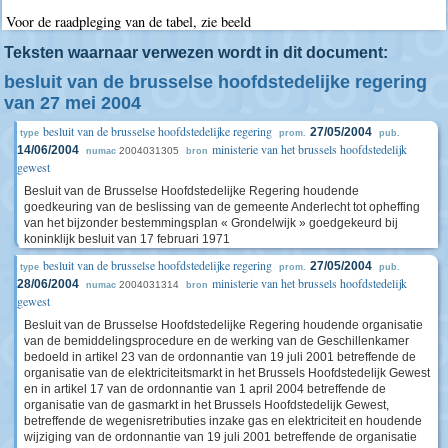
Voor de raadpleging van de tabel, zie beeld
Teksten waarnaar verwezen wordt in dit document:
besluit van de brusselse hoofdstedelijke regering
van 27 mei 2004
besluit van de brusselse hoofdstedelijke regering
27/05/2004
type
prom.
pub.
ministerie van het brussels hoofdstedelijk
14/06/2004
2004031305
numac
bron
gewest
Besluit van de Brusselse Hoofdstedelijke Regering houdende
goedkeuring van de beslissing van de gemeente Anderlecht tot opheffing
van het bijzonder bestemmingsplan « Grondelwijk » goedgekeurd bij
koninklijk besluit van 17 februari 1971
besluit van de brusselse hoofdstedelijke regering
27/05/2004
type
prom.
pub.
ministerie van het brussels hoofdstedelijk
28/06/2004
2004031314
numac
bron
gewest
Besluit van de Brusselse Hoofdstedelijke Regering houdende organisatie
van de bemiddelingsprocedure en de werking van de Geschillenkamer
bedoeld in artikel 23 van de ordonnantie van 19 juli 2001 betreffende de
organisatie van de elektriciteitsmarkt in het Brussels Hoofdstedelijk Gewest
en in artikel 17 van de ordonnantie van 1 april 2004 betreffende de
organisatie van de gasmarkt in het Brussels Hoofdstedelijk Gewest,
betreffende de wegenisretributies inzake gas en elektriciteit en houdende
wijziging van de ordonnantie van 19 juli 2001 betreffende de organisatie