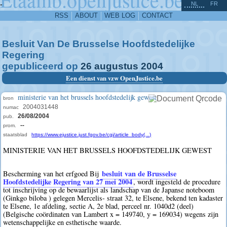
^
-
NL
FR
RSS
ABOUT
WEB LOG
CONTACT
Besluit Van De Brusselse Hoofdstedelijke
Regering
gepubliceerd op
26
augustus
2004
Een dienst van vzw OpenJustice.be
ministerie van het brussels hoofdstedelijk gewest
bron
2004031448
numac
26/08/2004
pub.
--
prom.
staatsblad
https://www.ejustice.just.fgov.be/cgi/article_body(...)
MINISTERIE VAN HET BRUSSELS HOOFDSTEDELIJK GEWEST
besluit van de Brusselse
Bescherming van het erfgoed Bij
Hoofdstedelijke Regering van 27 mei 2004
, wordt ingesteld de procedure
tot inschrijving op de bewaarlijst als landschap van de Japanse noteboom
(Ginkgo biloba ) gelegen Mercelis- straat 32, te Elsene, bekend ten kadaster
te Elsene, 1e afdeling, sectie A, 2e blad, perceel nr. 1040d2 (deel)
(Belgische coördinaten van Lambert x = 149740, y = 169034) wegens zijn
wetenschappelijke en esthetische waarde.