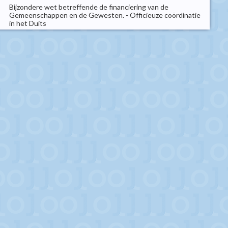
Bijzondere wet betreffende de financiering van de
Gemeenschappen en de Gewesten. - Officieuze coördinatie
in het Duits