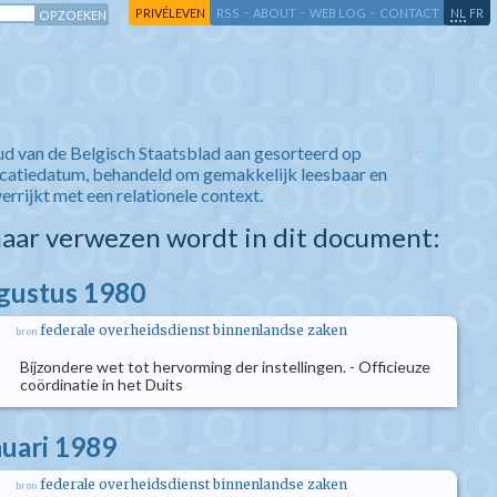
-
-
-
-
PRIVÉLEVEN
RSS
ABOUT
WEB LOG
CONTACT
NL
FR
ud van de Belgisch Staatsblad aan gesorteerd op
icatiedatum, behandeld om gemakkelijk leesbaar en
verrijkt met een relationele context.
aar verwezen wordt in dit document:
ugustus 1980
federale overheidsdienst binnenlandse zaken
bron
Bijzondere wet tot hervorming der instellingen. - Officieuze
coördinatie in het Duits
nuari 1989
federale overheidsdienst binnenlandse zaken
bron