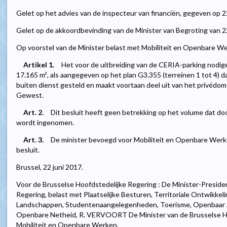
Gelet op het advies van de inspecteur van financiën, gegeven op 2
Gelet op de akkoordbevinding van de Minister van Begroting van 22
Op voorstel van de Minister belast met Mobiliteit en Openbare Wer
Artikel 1.
Het voor de uitbreiding van de CERIA-parking nodige
17.165 m², als aangegeven op het plan G3.355 (terreinen 1 tot 4) d
buiten dienst gesteld en maakt voortaan deel uit van het privédom
Gewest.
Art. 2.
Dit besluit heeft geen betrekking op het volume dat doo
wordt ingenomen.
Art. 3.
De minister bevoegd voor Mobiliteit en Openbare Werken
besluit.
Brussel, 22 juni 2017.
Voor de Brusselse Hoofdstedelijke Regering : De Minister-Preside
Regering, belast met Plaatselijke Besturen, Territoriale Ontwikkel
Landschappen, Studentenaangelegenheden, Toerisme, Openbaar 
Openbare Netheid, R. VERVOORT De Minister van de Brusselse Ho
Mobiliteit en Openbare Werken.