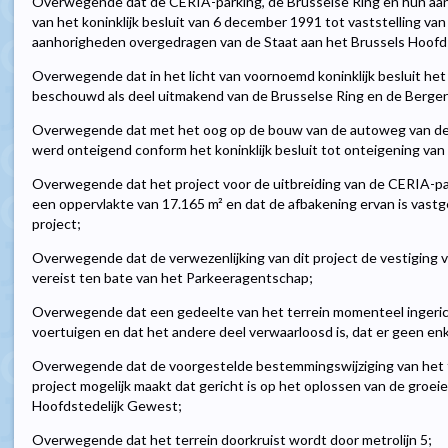
Overwegende dat de CERIA-parking, de Brusselse Ring en hun aa
van het koninklijk besluit van 6 december 1991 tot vaststelling van
aanhorigheden overgedragen van de Staat aan het Brussels Hoofd
Overwegende dat in het licht van voornoemd koninklijk besluit het
beschouwd als deel uitmakend van de Brusselse Ring en de Berg
Overwegende dat met het oog op de bouw van de autoweg van de B
werd onteigend conform het koninklijk besluit tot onteigening van
Overwegende dat het project voor de uitbreiding van de CERIA-par
een oppervlakte van 17.165 m² en dat de afbakening ervan is vast
project;
Overwegende dat de verwezenlijking van dit project de vestiging van
vereist ten bate van het Parkeeragentschap;
Overwegende dat een gedeelte van het terrein momenteel ingerich
voertuigen en dat het andere deel verwaarloosd is, dat er geen en
Overwegende dat de voorgestelde bestemmingswijziging van het t
project mogelijk maakt dat gericht is op het oplossen van de groei
Hoofdstedelijk Gewest;
Overwegende dat het terrein doorkruist wordt door metrolijn 5;