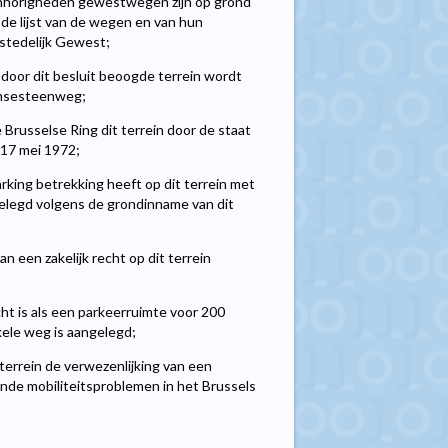
nhorigheden gewestwegen zijn op grond
 de lijst van de wegen en van hun
stedelijk Gewest;
 door dit besluit beoogde terrein wordt
ensesteenweg;
russelse Ring dit terrein door de staat
 17 mei 1972;
king betrekking heeft op dit terrein met
gelegd volgens de grondinname van dit
 een zakelijk recht op dit terrein
t is als een parkeerruimte voor 200
kele weg is aangelegd;
errein de verwezenlijking van een
ende mobiliteitsproblemen in het Brussels