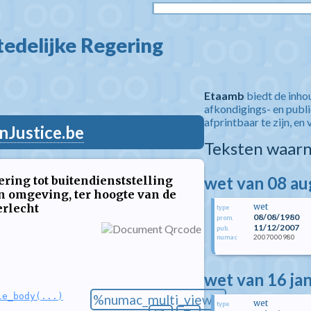
edelijke Regering  
Etaamb
biedt de inho
afkondigings- en publ
afprintbaar te zijn, en 
nJustice.be
Teksten waarn
wet van 08 a
ring tot buitendienststelling
n omgeving, ter hoogte van de
erlecht
wet
type
08/08/1980
prom.
11/12/2007
pub.
2007000980
numac
wet van 16 ja
le_body(...)
%numac_multi_view%
wet
type