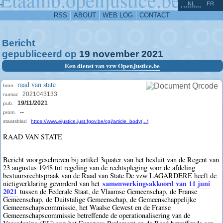
^
-
NL
FR
RSS
ABOUT
WEB LOG
CONTACT
Bericht
gepubliceerd op
19
november
2021
Een dienst van vzw OpenJustice.be
raad van state
bron
2021043133
numac
19/11/2021
pub.
--
prom.
staatsblad
https://www.ejustice.just.fgov.be/cgi/article_body(...)
RAAD VAN STATE
Bericht voorgeschreven bij artikel 3quater van het besluit van de Regent van
23 augustus 1948 tot regeling van de rechtspleging voor de afdeling
bestuursrechtspraak van de Raad van State De vzw LAGARDERE heeft de
samenwerkingsakkoord van 11 juni
nietigverklaring gevorderd van het
2021
tussen de Federale Staat, de Vlaamse Gemeenschap, de Franse
Gemeenschap, de Duitstalige Gemeenschap, de Gemeenschappelijke
Gemeenschapscommissie, het Waalse Gewest en de Franse
Gemeenschapscommissie betreffende de operationalisering van de