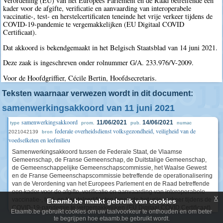
Verordening (EU) van het Europees Parlement en de Raad betreffende een
kader voor de afgifte, verificatie en aanvaarding van interoperabele
vaccinatie-, test- en herstelcertificaten teneinde het vrije verkeer tijdens de
COVID-19-pandemie te vergemakkelijken (EU Digitaal COVID
Certificaat).
Dat akkoord is bekendgemaakt in het Belgisch Staatsblad van 14 juni 2021.
Deze zaak is ingeschreven onder rolnummer G/A. 233.976/V-2009.
Voor de Hoofdgriffier, Cécile Bertin, Hoofdsecretaris.
Teksten waarnaar verwezen wordt in dit document:
samenwerkingsakkoord van 11 juni 2021
samenwerkingsakkoord
11/06/2021
14/06/2021
type
prom.
pub.
numac
federale overheidsdienst volksgezondheid, veiligheid van de
2021042139
bron
voedselketen en leefmilieu
Samenwerkingsakkoord tussen de Federale Staat, de Vlaamse
Gemeenschap, de Franse Gemeenschap, de Duitstalige Gemeenschap,
de Gemeenschappelijke Gemeenschapscommissie, het Waalse Gewest
en de Franse Gemeenschapscommissie betreffende de operationalisering
van de Verordening van het Europees Parlement en de Raad betreffende
een kader voor de afgifte, verificatie en aanvaarding van interoperabele
x
vaccinatie-, test- en herstelcertificaten teneinde het vrije verkeer tijdens de
Etaamb.be maakt gebruik van cookies
COVID-19-pandemie te vergemakkelijken (EU Digitaal COVID Certificaat)
Etaamb.be gebruikt cookies om uw taalvoorkeur te onthouden en om beter
te begrijpen hoe etaamb.be gebruikt wordt.