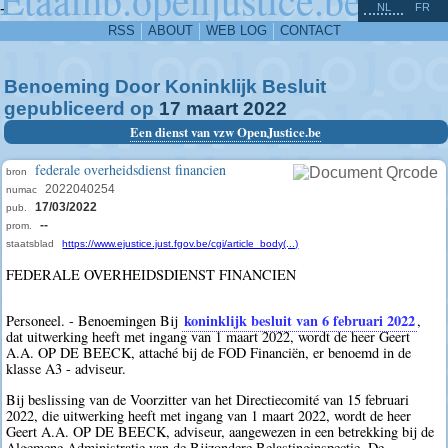
^
-
NL
FR
RSS
ABOUT
WEB LOG
CONTACT
Benoeming Door Koninklijk Besluit
gepubliceerd op
17
maart
2022
Een dienst van vzw OpenJustice.be
federale overheidsdienst financien
bron
2022040254
numac
17/03/2022
pub.
--
prom.
staatsblad
https://www.ejustice.just.fgov.be/cgi/article_body(...)
FEDERALE OVERHEIDSDIENST FINANCIEN
koninklijk besluit van 6 februari 2022
Personeel. - Benoemingen Bij
,
dat uitwerking heeft met ingang van 1 maart 2022, wordt de heer Geert
A.A. OP DE BEECK, attaché bij de FOD Financiën, er benoemd in de
klasse A3 - adviseur.
Bij beslissing van de Voorzitter van het Directiecomité van 15 februari
2022, die uitwerking heeft met ingang van 1 maart 2022, wordt de heer
Geert A.A. OP DE BEECK, adviseur, aangewezen in een betrekking bij de
Algemene Administratie van de Bijzondere Belastinginspectie. De