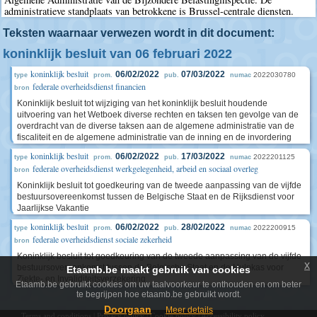
administratieve standplaats van betrokkene is Brussel-centrale diensten.
Teksten waarnaar verwezen wordt in dit document:
koninklijk besluit van 06 februari 2022
koninklijk besluit
06/02/2022
07/03/2022
2022030780
type
prom.
pub.
numac
federale overheidsdienst financien
bron
Koninklijk besluit tot wijziging van het koninklijk besluit houdende
uitvoering van het Wetboek diverse rechten en taksen ten gevolge van de
overdracht van de diverse taksen aan de algemene administratie van de
fiscaliteit en de algemene administratie van de inning en de invordering
koninklijk besluit
06/02/2022
17/03/2022
2022201125
type
prom.
pub.
numac
federale overheidsdienst werkgelegenheid, arbeid en sociaal overleg
bron
Koninklijk besluit tot goedkeuring van de tweede aanpassing van de vijfde
bestuursovereenkomst tussen de Belgische Staat en de Rijksdienst voor
Jaarlijkse Vakantie
koninklijk besluit
06/02/2022
28/02/2022
2022200915
type
prom.
pub.
numac
federale overheidsdienst sociale zekerheid
bron
Koninklijk besluit tot goedkeuring van de tweede aanpassing van de vijfde
x
bestuursovereenkomst tussen de Belgische Staat en de Hulpkas voor
Etaamb.be maakt gebruik van cookies
Ziekte- en Invaliditeitsverzekering
Etaamb.be gebruikt cookies om uw taalvoorkeur te onthouden en om beter
te begrijpen hoe etaamb.be gebruikt wordt.
Doorgaan
Meer details
Terms and conditions
|
Privacy policy
|
Cookie policy
|
Accessibility policy