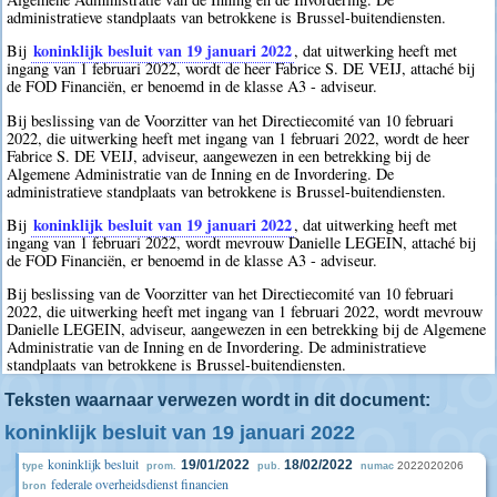
administratieve standplaats van betrokkene is Brussel-buitendiensten.
koninklijk besluit van 19 januari 2022
Bij
, dat uitwerking heeft met
ingang van 1 februari 2022, wordt de heer Fabrice S. DE VEIJ, attaché bij
de FOD Financiën, er benoemd in de klasse A3 - adviseur.
Bij beslissing van de Voorzitter van het Directiecomité van 10 februari
2022, die uitwerking heeft met ingang van 1 februari 2022, wordt de heer
Fabrice S. DE VEIJ, adviseur, aangewezen in een betrekking bij de
Algemene Administratie van de Inning en de Invordering. De
administratieve standplaats van betrokkene is Brussel-buitendiensten.
koninklijk besluit van 19 januari 2022
Bij
, dat uitwerking heeft met
ingang van 1 februari 2022, wordt mevrouw Danielle LEGEIN, attaché bij
de FOD Financiën, er benoemd in de klasse A3 - adviseur.
Bij beslissing van de Voorzitter van het Directiecomité van 10 februari
2022, die uitwerking heeft met ingang van 1 februari 2022, wordt mevrouw
Danielle LEGEIN, adviseur, aangewezen in een betrekking bij de Algemene
Administratie van de Inning en de Invordering. De administratieve
standplaats van betrokkene is Brussel-buitendiensten.
Teksten waarnaar verwezen wordt in dit document:
koninklijk besluit van 19 januari 2022
koninklijk besluit
19/01/2022
18/02/2022
2022020206
type
prom.
pub.
numac
federale overheidsdienst financien
bron