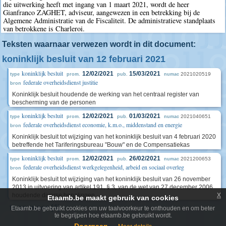
die uitwerking heeft met ingang van 1 maart 2021, wordt de heer
Gianfranco ZAGHET, adviseur, aangewezen in een betrekking bij de
Algemene Administratie van de Fiscaliteit. De administratieve standplaats
van betrokkene is Charleroi.
Teksten waarnaar verwezen wordt in dit document:
koninklijk besluit van 12 februari 2021
koninklijk besluit
12/02/2021
15/03/2021
2021020519
type
prom.
pub.
numac
federale overheidsdienst justitie
bron
Koninklijk besluit houdende de werking van het centraal register van
bescherming van de personen
koninklijk besluit
12/02/2021
01/03/2021
2021040651
type
prom.
pub.
numac
federale overheidsdienst economie, k.m.o., middenstand en energie
bron
Koninklijk besluit tot wijziging van het koninklijk besluit van 4 februari 2020
betreffende het Tariferingsbureau "Bouw" en de Compensatiekas
koninklijk besluit
12/02/2021
26/02/2021
2021200653
type
prom.
pub.
numac
federale overheidsdienst werkgelegenheid, arbeid en sociaal overleg
bron
Koninklijk besluit tot wijziging van het koninklijk besluit van 26 november
2013 in uitvoering van artikel 191, § 3, van de wet van 27 december 2006
x
houdende diverse bepalingen
Etaamb.be maakt gebruik van cookies
toon meer (4)
Etaamb.be gebruikt cookies om uw taalvoorkeur te onthouden en om beter
te begrijpen hoe etaamb.be gebruikt wordt.