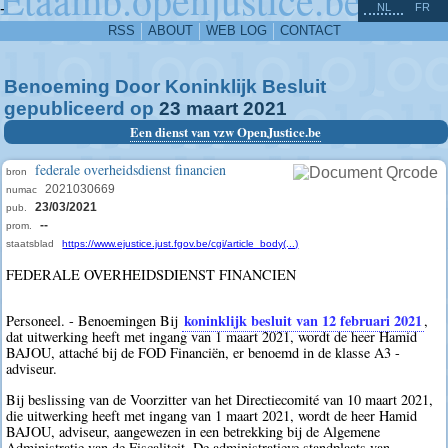
^
-
NL
FR
RSS
ABOUT
WEB LOG
CONTACT
Benoeming Door Koninklijk Besluit
gepubliceerd op
23
maart
2021
Een dienst van vzw OpenJustice.be
federale overheidsdienst financien
bron
2021030669
numac
23/03/2021
pub.
--
prom.
staatsblad
https://www.ejustice.just.fgov.be/cgi/article_body(...)
FEDERALE OVERHEIDSDIENST FINANCIEN
koninklijk besluit van 12 februari 2021
Personeel. - Benoemingen Bij
,
dat uitwerking heeft met ingang van 1 maart 2021, wordt de heer Hamid
BAJOU, attaché bij de FOD Financiën, er benoemd in de klasse A3 -
adviseur.
Bij beslissing van de Voorzitter van het Directiecomité van 10 maart 2021,
die uitwerking heeft met ingang van 1 maart 2021, wordt de heer Hamid
BAJOU, adviseur, aangewezen in een betrekking bij de Algemene
Administratie van de Fiscaliteit. De administratieve standplaats van