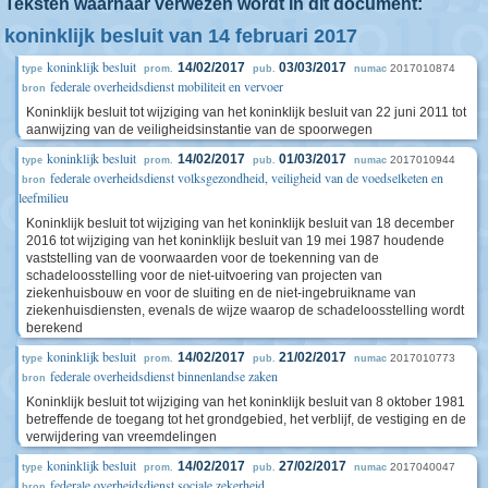
Teksten waarnaar verwezen wordt in dit document:
koninklijk besluit van 14 februari 2017
koninklijk besluit
14/02/2017
03/03/2017
2017010874
type
prom.
pub.
numac
federale overheidsdienst mobiliteit en vervoer
bron
Koninklijk besluit tot wijziging van het koninklijk besluit van 22 juni 2011 tot
aanwijzing van de veiligheidsinstantie van de spoorwegen
koninklijk besluit
14/02/2017
01/03/2017
2017010944
type
prom.
pub.
numac
federale overheidsdienst volksgezondheid, veiligheid van de voedselketen en
bron
leefmilieu
Koninklijk besluit tot wijziging van het koninklijk besluit van 18 december
2016 tot wijziging van het koninklijk besluit van 19 mei 1987 houdende
vaststelling van de voorwaarden voor de toekenning van de
schadeloosstelling voor de niet-uitvoering van projecten van
ziekenhuisbouw en voor de sluiting en de niet-ingebruikname van
ziekenhuisdiensten, evenals de wijze waarop de schadeloosstelling wordt
berekend
koninklijk besluit
14/02/2017
21/02/2017
2017010773
type
prom.
pub.
numac
federale overheidsdienst binnenlandse zaken
bron
Koninklijk besluit tot wijziging van het koninklijk besluit van 8 oktober 1981
betreffende de toegang tot het grondgebied, het verblijf, de vestiging en de
verwijdering van vreemdelingen
koninklijk besluit
14/02/2017
27/02/2017
2017040047
type
prom.
pub.
numac
federale overheidsdienst sociale zekerheid
bron