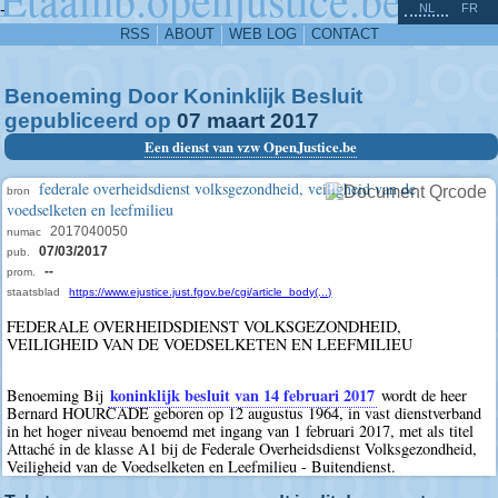
^
-
NL
FR
RSS
ABOUT
WEB LOG
CONTACT
Benoeming Door Koninklijk Besluit
gepubliceerd op
07
maart
2017
Een dienst van vzw OpenJustice.be
federale overheidsdienst volksgezondheid, veiligheid van de
bron
voedselketen en leefmilieu
2017040050
numac
07/03/2017
pub.
--
prom.
staatsblad
https://www.ejustice.just.fgov.be/cgi/article_body(...)
FEDERALE OVERHEIDSDIENST VOLKSGEZONDHEID,
VEILIGHEID VAN DE VOEDSELKETEN EN LEEFMILIEU
koninklijk besluit van 14 februari 2017
Benoeming Bij
wordt de heer
Bernard HOURCADE geboren op 12 augustus 1964, in vast dienstverband
in het hoger niveau benoemd met ingang van 1 februari 2017, met als titel
Attaché in de klasse A1 bij de Federale Overheidsdienst Volksgezondheid,
Veiligheid van de Voedselketen en Leefmilieu - Buitendienst.