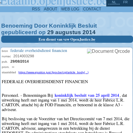
^
-
NL
FR
RSS
ABOUT
WEB LOG
CONTACT
Benoeming Door Koninklijk Besluit
gepubliceerd op
29
augustus
2014
Een dienst van vzw OpenJustice.be
federale overheidsdienst financien
bron
2014003298
numac
29/08/2014
pub.
--
prom.
staatsblad
https://www.ejustice.just.fgov.be/cgi/article_body(...)
FEDERALE OVERHEIDSDIENST FINANCIEN
koninklijk besluit van 25 april 2014
Personeel. - Benoemingen Bij
, dat
uitwerking heeft met ingang van 1 mei 2014, wordt de heer Fabrice L.R.
CARTON, attaché bij de FOD Financiën, er benoemd in de klasse A3 -
adviseur.
Bij beslissing van de Voorzitter van het Directiecomité van 7 mei 2014, die
uitwerking heeft met ingang van 1 mei 2014, wordt de heer Fabrice L.R.
CARTON, adviseur, aangewezen in een betrekking bij de dienst
FEDOREST. De administratieve standplaats van betrokkene is Brussel -