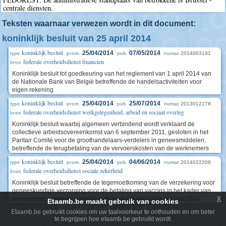
centrale diensten.
Teksten waarnaar verwezen wordt in dit document:
koninklijk besluit van 25 april 2014
koninklijk besluit
25/04/2014
07/05/2014
2014003191
type
prom.
pub.
numac
federale overheidsdienst financien
bron
Koninklijk besluit tot goedkeuring van het reglement van 1 april 2014 van
de Nationale Bank van België betreffende de handelsactiviteiten voor
eigen rekening
koninklijk besluit
25/04/2014
25/07/2014
2013012278
type
prom.
pub.
numac
federale overheidsdienst werkgelegenheid, arbeid en sociaal overleg
bron
Koninklijk besluit waarbij algemeen verbindend wordt verklaard de
collectieve arbeidsovereenkomst van 6 september 2011, gesloten in het
Paritair Comité voor de groothandelaars-verdelers in geneesmiddelen,
betreffende de terugbetaling van de vervoerskosten van de werknemers
koninklijk besluit
25/04/2014
04/06/2014
2014022206
type
prom.
pub.
numac
federale overheidsdienst sociale zekerheid
bron
Koninklijk besluit betreffende de tegemoetkoming van de verzekering voor
geneeskundige verzorging voor de betaling van vaccins in het kader van
x
preventieprogramma's met een nationaal karakter voor het jaar 2014
Etaamb.be maakt gebruik van cookies
toon meer (4)
Etaamb.be gebruikt cookies om uw taalvoorkeur te onthouden en om beter
te begrijpen hoe etaamb.be gebruikt wordt.