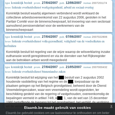
koninklijk besluit
27/04/2007
12/06/2007
2007201174
type
prom.
pub.
numac
federale overheidsdienst werkgelegenheid, arbeid en sociaal overleg
bron
Koninklijk besluit waarbij algemeen verbindend wordt verklaard de
collectieve arbeidsovereenkomst van 22 augustus 2006, gesloten in het
Paritair Comité voor de binnenscheepvaart, tot invoering van een sectoraal
aanvullend pensioenstelsel voor de werknemers van de
binnenscheepvaart
koninklijk besluit
27/04/2007
07/06/2007
2007022806
type
prom.
pub.
numac
federale overheidsdienst volksgezondheid, veiligheid van de voedselketen en
bron
leefmilieu
Koninklijk besluit tot regeling van de wijze waarop de wilsverklaring inzake
euthanasie wordt geregistreerd en via de diensten van het Rijksregister
aan de betrokken artsen wordt meegedeeld
koninklijk besluit
27/04/2007
21/05/2007
2007000432
type
prom.
pub.
numac
federale overheidsdienst binnenlandse zaken
bron
Koninklijk besluit tot wijziging van het
****
besluit van 2 augustus 2002
houdende vaststelling van het regime en de
****
, toepasbaar op de
plaatsen gelegen op het Belgisch grondgebied, beheerd door de Dienst
Vreemdelingenzaken, waar een vreemdeling wordt opgesloten, ter
beschikking gesteld van de regering of vastgehouden, overeenkomstig de
bepalingen vermeld in artikel 74/8, &
****
; 1, van de wet van 15 december
1980 betreffende de toegang tot het grondgebied, het verblijf, de vestiging
x
en de verwijdering van vreemdelingen
Etaamb.be maakt gebruik van cookies
toon meer (4)
Etaamb.be gebruikt cookies om uw taalvoorkeur te onthouden en om beter