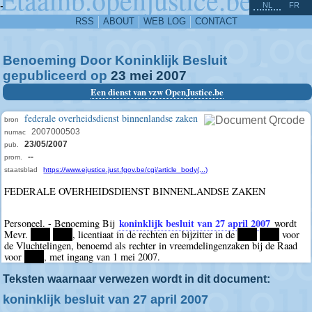
^
-
NL
FR
RSS
ABOUT
WEB LOG
CONTACT
Benoeming Door Koninklijk Besluit
gepubliceerd op
23
mei
2007
Een dienst van vzw OpenJustice.be
federale overheidsdienst binnenlandse zaken
bron
2007000503
numac
23/05/2007
pub.
--
prom.
staatsblad
https://www.ejustice.just.fgov.be/cgi/article_body(...)
FEDERALE OVERHEIDSDIENST BINNENLANDSE ZAKEN
koninklijk besluit van 27 april 2007
Personeel. - Benoeming Bij
wordt
Mevr.
****
****
, licentiaat in de rechten en bijzitter in de
****
****
voor
de Vluchtelingen, benoemd als rechter in vreemdelingenzaken bij de Raad
voor
****
, met ingang van 1 mei 2007.
Teksten waarnaar verwezen wordt in dit document:
koninklijk besluit van 27 april 2007