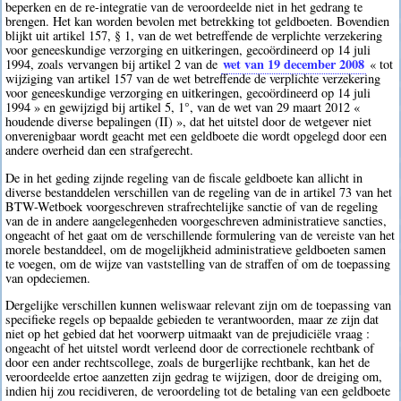
beperken en de re-integratie van de veroordeelde niet in het gedrang te
brengen. Het kan worden bevolen met betrekking tot geldboeten. Bovendien
blijkt uit artikel 157, § 1, van de wet betreffende de verplichte verzekering
voor geneeskundige verzorging en uitkeringen, gecoördineerd op 14 juli
wet van 19 december 2008
1994, zoals vervangen bij artikel 2 van de
« tot
wijziging van artikel 157 van de wet betreffende de verplichte verzekering
voor geneeskundige verzorging en uitkeringen, gecoördineerd op 14 juli
1994 » en gewijzigd bij artikel 5, 1°, van de wet van 29 maart 2012 «
houdende diverse bepalingen (II) », dat het uitstel door de wetgever niet
onverenigbaar wordt geacht met een geldboete die wordt opgelegd door een
andere overheid dan een strafgerecht.
De in het geding zijnde regeling van de fiscale geldboete kan allicht in
diverse bestanddelen verschillen van de regeling van de in artikel 73 van het
BTW-Wetboek voorgeschreven strafrechtelijke sanctie of van de regeling
van de in andere aangelegenheden voorgeschreven administratieve sancties,
ongeacht of het gaat om de verschillende formulering van de vereiste van het
morele bestanddeel, om de mogelijkheid administratieve geldboeten samen
te voegen, om de wijze van vaststelling van de straffen of om de toepassing
van opdeciemen.
Dergelijke verschillen kunnen weliswaar relevant zijn om de toepassing van
specifieke regels op bepaalde gebieden te verantwoorden, maar ze zijn dat
niet op het gebied dat het voorwerp uitmaakt van de prejudiciële vraag :
ongeacht of het uitstel wordt verleend door de correctionele rechtbank of
door een ander rechtscollege, zoals de burgerlijke rechtbank, kan het de
veroordeelde ertoe aanzetten zijn gedrag te wijzigen, door de dreiging om,
indien hij zou recidiveren, de veroordeling tot de betaling van een geldboete