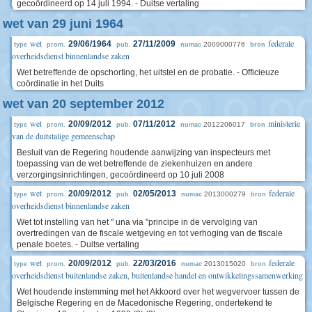
gecoördineerd op 14 juli 1994. - Duitse vertaling
wet van 29 juni 1964
wet
federale
29/06/1964
27/11/2009
2009000776
type
prom.
pub.
numac
bron
overheidsdienst binnenlandse zaken
Wet betreffende de opschorting, het uitstel en de probatie. - Officieuze
coördinatie in het Duits
wet van 20 september 2012
wet
ministerie
20/09/2012
07/11/2012
2012206017
type
prom.
pub.
numac
bron
van de duitstalige gemeenschap
Besluit van de Regering houdende aanwijzing van inspecteurs met
toepassing van de wet betreffende de ziekenhuizen en andere
verzorgingsinrichtingen, gecoördineerd op 10 juli 2008
wet
federale
20/09/2012
02/05/2013
2013000279
type
prom.
pub.
numac
bron
overheidsdienst binnenlandse zaken
Wet tot instelling van het " una via "principe in de vervolging van
overtredingen van de fiscale wetgeving en tot verhoging van de fiscale
penale boetes. - Duitse vertaling
wet
federale
20/09/2012
22/03/2016
2013015020
type
prom.
pub.
numac
bron
overheidsdienst buitenlandse zaken, buitenlandse handel en ontwikkelingssamenwerking
Wet houdende instemming met het Akkoord over het wegvervoer tussen de
Belgische Regering en de Macedonische Regering, ondertekend te