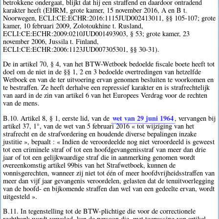
betrokkene ondergaat, blijkt dat hij een straffend en daardoor ontradend
karakter heeft (EHRM, grote kamer, 15 november 2016, A en B t.
Noorwegen, ECLI:CE:ECHR:2016:1115JUD002413011, §§ 105-107; grote
kamer, 10 februari 2009, Zolotoukhine t. Rusland,
ECLI:CE:ECHR:2009:0210JUD001493903, § 53; grote kamer, 23
november 2006, Jussila t. Finland,
ECLI:CE:ECHR:2006:1123JUD007305301, §§ 30-31).
De in artikel 70, § 4, van het BTW-Wetboek bedoelde fiscale boete heeft tot
doel om de niet in de §§ 1, 2 en 3 bedoelde overtredingen van hetzelfde
Wetboek en van de ter uitvoering ervan genomen besluiten te voorkomen en
te bestraffen. Ze heeft derhalve een repressief karakter en is strafrechtelijk
van aard in de zin van artikel 6 van het Europees Verdrag voor de rechten
van de mens.
wet van 29 juni 1964
B.10. Artikel 8, § 1, eerste lid, van de
, vervangen bij
artikel 37, 1°, van de wet van 5 februari 2016 « tot wijziging van het
strafrecht en de strafvordering en houdende diverse bepalingen inzake
justitie », bepaalt : « Indien de veroordeelde nog niet veroordeeld is geweest
tot een criminele straf of tot een hoofdgevangenisstraf van meer dan drie
jaar of tot een gelijkwaardige straf die in aanmerking genomen wordt
overeenkomstig artikel 99bis van het Strafwetboek, kunnen de
vonnisgerechten, wanneer zij niet tot één of meer hoofdvrijheidsstraffen van
meer dan vijf jaar gevangenis veroordelen, gelasten dat de tenuitvoerlegging
van de hoofd- en bijkomende straffen dan wel van een gedeelte ervan, wordt
uitgesteld ».
B.11. In tegenstelling tot de BTW-plichtige die voor de correctionele
rechtbank wordt vervolgd, kan de persoon die, met toepassing van artikel