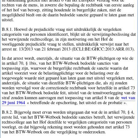
rechten van de mens, in zoverre die bepaling de rechtbank van eerste aanleg
of het hof van beroep, zitting houdende in burgerlijke zaken, niet de
mogelijkheid biedt om de daarin bedoelde sanctie gepaard te laten gaan met
uitstel.
B.8.1. Hoewel de prejudiciële vraag niet uitdrukkelijk de vergeleken
categorieën van personen identificeert, blijkt uit de verwijzingsbeslissing dat
het verwijzende rechtscollege, in zijn motivering om het Hof de
voorliggende prejudiciële vraag te stellen, uitdrukkelijk verwijst naar het
arrest nr. 13/2013 van 21 februari 2013 (ECLI:BE:GHCC:2013:ARR.013).
In dat arrest wordt, enerzijds, de situatie van de BTW-plichtigen op wie de
in artikel 70, § 1bis, van het BTW-Wetboek bedoelde sancties van
toepassing zijn, waarvoor de burgerlijke rechtbank de sanctie waarin dat
artikel voorziet voor de belastingplichtige voor de belasting over de
toegevoegde waarde niet gepaard kan laten gaan met uitstel vergeleken met,
anderzijds, de situatie van diezelfde BTW-plichtigen die, als zij zouden
worden vervolgd voor de correctionele rechtbank voor hetzelfde in artikel 73
van het BTW-Wetboek bedoelde feit, uitstel van de tenuitvoerlegging van de
wet van
straf zouden kunnen aanvragen met toepassing van artikel 8 van de
29 juni 1964
« betreffende de opschorting, het uitstel en de probatie ».
B.8.2. Bijgevolg moet ervan worden uitgegaan dat wat de in artikel 70, § 4,
eerste lid, van het BTW-Wetboek bedoelde sancties betreft, het verwijzende
rechtscollege aan het Hof dezelfde te vergelijken categorieën van personen
voorlegt, en dat bijgevolg rekening moet worden gehouden met artikel 73
van het BTW-Wetboek om die vergelijking te onderzoeken.