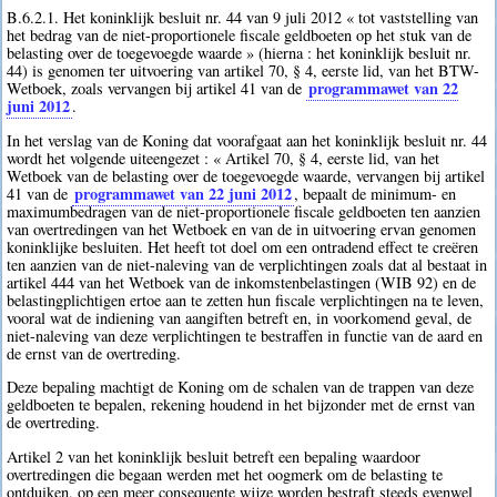
B.6.2.1. Het koninklijk besluit nr. 44 van 9 juli 2012 « tot vaststelling van
het bedrag van de niet-proportionele fiscale geldboeten op het stuk van de
belasting over de toegevoegde waarde » (hierna : het koninklijk besluit nr.
44) is genomen ter uitvoering van artikel 70, § 4, eerste lid, van het BTW-
programmawet van 22
Wetboek, zoals vervangen bij artikel 41 van de
juni 2012
.
In het verslag van de Koning dat voorafgaat aan het koninklijk besluit nr. 44
wordt het volgende uiteengezet : « Artikel 70, § 4, eerste lid, van het
Wetboek van de belasting over de toegevoegde waarde, vervangen bij artikel
programmawet van 22 juni 2012
41 van de
, bepaalt de minimum- en
maximumbedragen van de niet-proportionele fiscale geldboeten ten aanzien
van overtredingen van het Wetboek en van de in uitvoering ervan genomen
koninklijke besluiten. Het heeft tot doel om een ontradend effect te creëren
ten aanzien van de niet-naleving van de verplichtingen zoals dat al bestaat in
artikel 444 van het Wetboek van de inkomstenbelastingen (WIB 92) en de
belastingplichtigen ertoe aan te zetten hun fiscale verplichtingen na te leven,
vooral wat de indiening van aangiften betreft en, in voorkomend geval, de
niet-naleving van deze verplichtingen te bestraffen in functie van de aard en
de ernst van de overtreding.
Deze bepaling machtigt de Koning om de schalen van de trappen van deze
geldboeten te bepalen, rekening houdend in het bijzonder met de ernst van
de overtreding.
Artikel 2 van het koninklijk besluit betreft een bepaling waardoor
overtredingen die begaan werden met het oogmerk om de belasting te
ontduiken, op een meer consequente wijze worden bestraft steeds evenwel