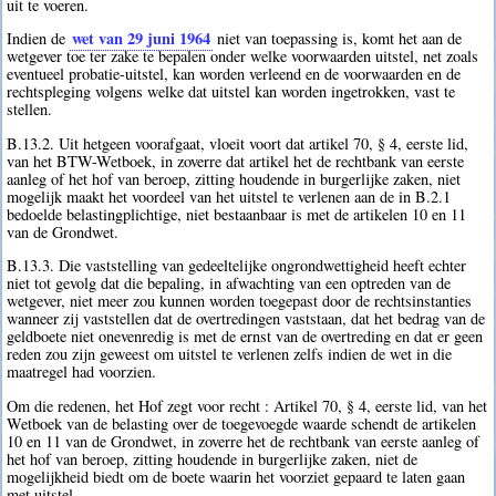
uit te voeren.
wet van 29 juni 1964
Indien de
niet van toepassing is, komt het aan de
wetgever toe ter zake te bepalen onder welke voorwaarden uitstel, net zoals
eventueel probatie-uitstel, kan worden verleend en de voorwaarden en de
rechtspleging volgens welke dat uitstel kan worden ingetrokken, vast te
stellen.
B.13.2. Uit hetgeen voorafgaat, vloeit voort dat artikel 70, § 4, eerste lid,
van het BTW-Wetboek, in zoverre dat artikel het de rechtbank van eerste
aanleg of het hof van beroep, zitting houdende in burgerlijke zaken, niet
mogelijk maakt het voordeel van het uitstel te verlenen aan de in B.2.1
bedoelde belastingplichtige, niet bestaanbaar is met de artikelen 10 en 11
van de Grondwet.
B.13.3. Die vaststelling van gedeeltelijke ongrondwettigheid heeft echter
niet tot gevolg dat die bepaling, in afwachting van een optreden van de
wetgever, niet meer zou kunnen worden toegepast door de rechtsinstanties
wanneer zij vaststellen dat de overtredingen vaststaan, dat het bedrag van de
geldboete niet onevenredig is met de ernst van de overtreding en dat er geen
reden zou zijn geweest om uitstel te verlenen zelfs indien de wet in die
maatregel had voorzien.
Om die redenen, het Hof zegt voor recht : Artikel 70, § 4, eerste lid, van het
Wetboek van de belasting over de toegevoegde waarde schendt de artikelen
10 en 11 van de Grondwet, in zoverre het de rechtbank van eerste aanleg of
het hof van beroep, zitting houdende in burgerlijke zaken, niet de
mogelijkheid biedt om de boete waarin het voorziet gepaard te laten gaan
met uitstel.