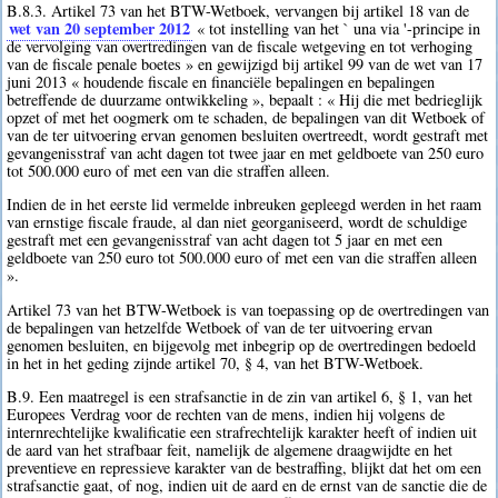
B.8.3. Artikel 73 van het BTW-Wetboek, vervangen bij artikel 18 van de
wet van 20 september 2012
« tot instelling van het ` una via '-principe in
de vervolging van overtredingen van de fiscale wetgeving en tot verhoging
van de fiscale penale boetes » en gewijzigd bij artikel 99 van de wet van 17
juni 2013 « houdende fiscale en financiële bepalingen en bepalingen
betreffende de duurzame ontwikkeling », bepaalt : « Hij die met bedrieglijk
opzet of met het oogmerk om te schaden, de bepalingen van dit Wetboek of
van de ter uitvoering ervan genomen besluiten overtreedt, wordt gestraft met
gevangenisstraf van acht dagen tot twee jaar en met geldboete van 250 euro
tot 500.000 euro of met een van die straffen alleen.
Indien de in het eerste lid vermelde inbreuken gepleegd werden in het raam
van ernstige fiscale fraude, al dan niet georganiseerd, wordt de schuldige
gestraft met een gevangenisstraf van acht dagen tot 5 jaar en met een
geldboete van 250 euro tot 500.000 euro of met een van die straffen alleen
».
Artikel 73 van het BTW-Wetboek is van toepassing op de overtredingen van
de bepalingen van hetzelfde Wetboek of van de ter uitvoering ervan
genomen besluiten, en bijgevolg met inbegrip op de overtredingen bedoeld
in het in het geding zijnde artikel 70, § 4, van het BTW-Wetboek.
B.9. Een maatregel is een strafsanctie in de zin van artikel 6, § 1, van het
Europees Verdrag voor de rechten van de mens, indien hij volgens de
internrechtelijke kwalificatie een strafrechtelijk karakter heeft of indien uit
de aard van het strafbaar feit, namelijk de algemene draagwijdte en het
preventieve en repressieve karakter van de bestraffing, blijkt dat het om een
strafsanctie gaat, of nog, indien uit de aard en de ernst van de sanctie die de