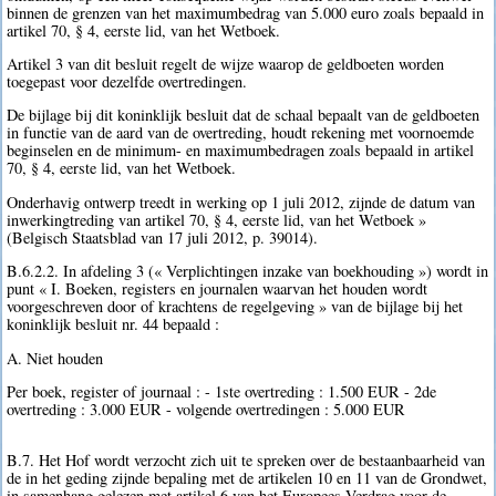
binnen de grenzen van het maximumbedrag van 5.000 euro zoals bepaald in
artikel 70, § 4, eerste lid, van het Wetboek.
Artikel 3 van dit besluit regelt de wijze waarop de geldboeten worden
toegepast voor dezelfde overtredingen.
De bijlage bij dit koninklijk besluit dat de schaal bepaalt van de geldboeten
in functie van de aard van de overtreding, houdt rekening met voornoemde
beginselen en de minimum- en maximumbedragen zoals bepaald in artikel
70, § 4, eerste lid, van het Wetboek.
Onderhavig ontwerp treedt in werking op 1 juli 2012, zijnde de datum van
inwerkingtreding van artikel 70, § 4, eerste lid, van het Wetboek »
(Belgisch Staatsblad van 17 juli 2012, p. 39014).
B.6.2.2. In afdeling 3 (« Verplichtingen inzake van boekhouding ») wordt in
punt « I. Boeken, registers en journalen waarvan het houden wordt
voorgeschreven door of krachtens de regelgeving » van de bijlage bij het
koninklijk besluit nr. 44 bepaald :
A. Niet houden
Per boek, register of journaal : - 1ste overtreding : 1.500 EUR - 2de
overtreding : 3.000 EUR - volgende overtredingen : 5.000 EUR
B.7. Het Hof wordt verzocht zich uit te spreken over de bestaanbaarheid van
de in het geding zijnde bepaling met de artikelen 10 en 11 van de Grondwet,
in samenhang gelezen met artikel 6 van het Europees Verdrag voor de