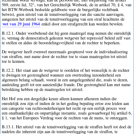
569, eerste lid, 32°, van het Gerechtelijk Wetboek, de in artikel 70, § 4, van
het BTW-Wetboek bedoelde geldboete voor de burgerlijke rechtbank
betwist, geen uitstel van de tenuitvoerlegging van die sanctie aanvragen,
aangezien het uitstel van de tenuitvoerlegging van een straf krachtens de
wet van 29 juni 1964
enkel door een strafgerecht kan worden bevolen.
B.12.1. Onder voorbehoud dat hij geen maatregel mag nemen die onredelijk
is, vermag de democratisch gekozen wetgever het repressief beleid zelf vast
te stellen en aldus de beoordelingsvrijheid van de rechter te beperken.
De wetgever heeft evenwel meermaals geopteerd voor de individualisering
van straffen, met name door de rechter toe te staan maatregelen tot uitstel
toe te kennen.
B.12.2. Het staat aan de wetgever te oordelen of het wenselijk is de rechter
te dwingen tot gestrengheid wanneer een overtreding inzonderheid een
algemeen belang schaadt, vooral in een aangelegenheid die, zoals te dezen,
aanleiding geeft tot een aanzienlijke fraude. Die gestrengheid kan met name
betrekking hebben op de maatregelen tot uitstel.
Het Hof zou een dergelijke keuze alleen kunnen afkeuren indien die
onredelijk zou zijn of indien de in het geding bepaling ertoe zou leiden aan
een categorie van rechtsonderhorigen het recht op een eerlijk proces voor
een onafhankelijke en onpartijdige instantie, zoals gewaarborgd bij artikel 6,
§ 1, van het Europees Verdrag voor de rechten van de mens, te ontzeggen.
B.13.1. Het uitstel van de tenuitvoerlegging van de straffen heeft tot doel de
nadelen die inherent zijn aan de tenuitvoerlegging van de straffen, te