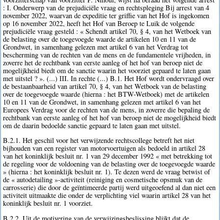
: I. Onderwerp van de prejudiciële vraag en rechtspleging Bij arrest van 4
november 2022, waarvan de expeditie ter griffie van het Hof is ingekomen
op 16 november 2022, heeft het Hof van Beroep te Luik de volgende
prejudiciële vraag gesteld : « Schendt artikel 70, § 4, van het Wetboek van
de belasting over de toegevoegde waarde de artikelen 10 en 11 van de
Grondwet, in samenhang gelezen met artikel 6 van het Verdrag tot
bescherming van de rechten van de mens en de fundamentele vrijheden, in
zoverre het de rechtbank van eerste aanleg of het hof van beroep niet de
mogelijkheid biedt om de sanctie waarin het voorziet gepaard te laten gaan
met uitstel ? ». (...) III. In rechte (...) B.1. Het Hof wordt ondervraagd over
de bestaanbaarheid van artikel 70, § 4, van het Wetboek van de belasting
over de toegevoegde waarde (hierna : het BTW-Wetboek) met de artikelen
10 en 11 van de Grondwet, in samenhang gelezen met artikel 6 van het
Europees Verdrag voor de rechten van de mens, in zoverre die bepaling de
rechtbank van eerste aanleg of het hof van beroep niet de mogelijkheid biedt
om de daarin bedoelde sanctie gepaard te laten gaan met uitstel.
B.2.1. Het geschil voor het verwijzende rechtscollege betreft het niet
bijhouden van een register van motorvoertuigen als bedoeld in artikel 28
van het koninklijk besluit nr. 1 van 29 december 1992 « met betrekking tot
de regeling voor de voldoening van de belasting over de toegevoegde waarde
» (hierna : het koninklijk besluit nr. 1). Te dezen werd de vraag betwist of
de « autodetailing »-activiteit (reiniging en cosmetische opsmuk van de
carrosserie) die door de geïntimeerde partij werd uitgeoefend al dan niet een
activiteit uitmaakte die onder de verplichting viel waarin artikel 28 van het
koninklijk besluit nr. 1 voorziet.
B.2.2. Uit de motivering van de verwijzingsbeslissing blijkt dat de