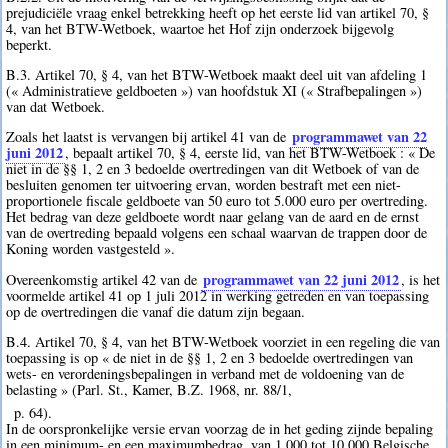
prejudiciële vraag enkel betrekking heeft op het eerste lid van artikel 70, §
4, van het BTW-Wetboek, waartoe het Hof zijn onderzoek bijgevolg
beperkt.
B.3. Artikel 70, § 4, van het BTW-Wetboek maakt deel uit van afdeling 1
(« Administratieve geldboeten ») van hoofdstuk XI (« Strafbepalingen »)
van dat Wetboek.
programmawet van 22
Zoals het laatst is vervangen bij artikel 41 van de
juni 2012
, bepaalt artikel 70, § 4, eerste lid, van het BTW-Wetboek : « De
niet in de §§ 1, 2 en 3 bedoelde overtredingen van dit Wetboek of van de
besluiten genomen ter uitvoering ervan, worden bestraft met een niet-
proportionele fiscale geldboete van 50 euro tot 5.000 euro per overtreding.
Het bedrag van deze geldboete wordt naar gelang van de aard en de ernst
van de overtreding bepaald volgens een schaal waarvan de trappen door de
Koning worden vastgesteld ».
programmawet van 22 juni 2012
Overeenkomstig artikel 42 van de
, is het
voormelde artikel 41 op 1 juli 2012 in werking getreden en van toepassing
op de overtredingen die vanaf die datum zijn begaan.
B.4. Artikel 70, § 4, van het BTW-Wetboek voorziet in een regeling die van
toepassing is op « de niet in de §§ 1, 2 en 3 bedoelde overtredingen van
wets- en verordeningsbepalingen in verband met de voldoening van de
belasting » (Parl. St., Kamer, B.Z. 1968, nr. 88/1,
p. 64).
In de oorspronkelijke versie ervan voorzag de in het geding zijnde bepaling
in een minimum- en een maximumbedrag, van 1 000 tot 10 000 Belgische