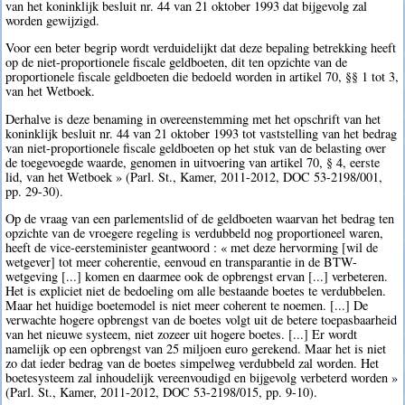
van het koninklijk besluit nr. 44 van 21 oktober 1993 dat bijgevolg zal
worden gewijzigd.
Voor een beter begrip wordt verduidelijkt dat deze bepaling betrekking heeft
op de niet-proportionele fiscale geldboeten, dit ten opzichte van de
proportionele fiscale geldboeten die bedoeld worden in artikel 70, §§ 1 tot 3,
van het Wetboek.
Derhalve is deze benaming in overeenstemming met het opschrift van het
koninklijk besluit nr. 44 van 21 oktober 1993 tot vaststelling van het bedrag
van niet-proportionele fiscale geldboeten op het stuk van de belasting over
de toegevoegde waarde, genomen in uitvoering van artikel 70, § 4, eerste
lid, van het Wetboek » (Parl. St., Kamer, 2011-2012, DOC 53-2198/001,
pp. 29-30).
Op de vraag van een parlementslid of de geldboeten waarvan het bedrag ten
opzichte van de vroegere regeling is verdubbeld nog proportioneel waren,
heeft de vice-eersteminister geantwoord : « met deze hervorming [wil de
wetgever] tot meer coherentie, eenvoud en transparantie in de BTW-
wetgeving [...] komen en daarmee ook de opbrengst ervan [...] verbeteren.
Het is expliciet niet de bedoeling om alle bestaande boetes te verdubbelen.
Maar het huidige boetemodel is niet meer coherent te noemen. [...] De
verwachte hogere opbrengst van de boetes volgt uit de betere toepasbaarheid
van het nieuwe systeem, niet zozeer uit hogere boetes. [...] Er wordt
namelijk op een opbrengst van 25 miljoen euro gerekend. Maar het is niet
zo dat ieder bedrag van de boetes simpelweg verdubbeld zal worden. Het
boetesysteem zal inhoudelijk vereenvoudigd en bijgevolg verbeterd worden »
(Parl. St., Kamer, 2011-2012, DOC 53-2198/015, pp. 9-10).