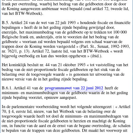
frank per overtreding, waarbij het bedrag van die geldboeten door de door
de Koning aangewezen ambtenaar werd bepaald (oud artikel 72, tweede lid,
van het BTW-Wetboek).
B.5. Artikel 24 van de wet van 22 juli 1993 « houdende fiscale en financiële
bepalingen » heeft de in het geding zijnde bepaling gewijzigd door,
enerzijds, het maximumbedrag van de geldboete op te trekken tot 100 000
Belgische frank en, anderzijds, erin te voorzien dat het bedrag van de
geldboete « voortaan zal worden bepaald volgens een schaal waarvan de
trappen door de Koning worden vastgesteld » (Parl. St., Senaat, 1992-1993,
nr. 762/1, p. 13). Artikel 72, laatste lid, van het BTW-Wetboek « wordt
bijgevolg overbodig en kan dus worden opgeheven » (ibid.).
Het koninklijk besluit nr. 44 van 21 oktober 1993 « tot vaststelling van het
bedrag van de niet-proportionele fiscale geldboeten op het stuk van de
belasting over de toegevoegde waarde » is genomen ter uitvoering van de
nieuwe versie van de in het geding zijnde bepaling.
programmawet van 22 juni 2012
B.6.1. Artikel 41 van de
heeft de
minimum- en maximumbedragen van de geldboete waarin de in het geding
zijnde bepaling voorziet, opnieuw aangepast.
In de parlementaire voorbereiding wordt het volgende uiteengezet : « Artikel
70, § 4, eerste lid, nieuw, van het Wetboek van de belasting over de
toegevoegde waarde heeft tot doel de minimum- en maximumbedragen van
de niet-proportionele fiscale geldboeten te herzien en machtigt de Koning
om, in functie van de aard en de ernst van de begane overtreding, de schalen
te bepalen van de trappen van deze geldboeten. Dit maakt het voorwerp uit