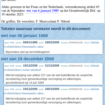
Aldus gewezen in het Frans en het Nederlands, overeenkomstig artikel 65
wet van 6 januari 1989
van de bijzondere
op het Grondwettelijk Hof, op
19 oktober 2023.
De griffier, De voorzitter, F. Meersschaut P. Nihoul
Teksten waarnaar verwezen wordt in dit document:
wet van 06 januari 1989
wet
federale
06/01/1989
18/02/2008
2008000108
type
prom.
pub.
numac
bron
overheidsdienst binnenlandse zaken
Bijzondere wet op het Arbitragehof
wet van 19 december 2008
wet
federale
19/12/2008
31/12/2008
2008024536
type
prom.
pub.
numac
bron
overheidsdienst sociale zekerheid
Wet tot wijziging van artikel 157 van de wet betreffende de verplichte
verzekering voor geneeskundige verzorging en uitkeringen,
gecoördineerd op 14 juli 1994
wet
federale
19/12/2008
19/03/2009
2009000182
type
prom.
pub.
numac
bron
overheidsdienst binnenlandse zaken
Wet tot wijziging van artikel 157 van de wet betreffende de verplichte
verzekering voor geneeskundige verzorging en uitkeringen,