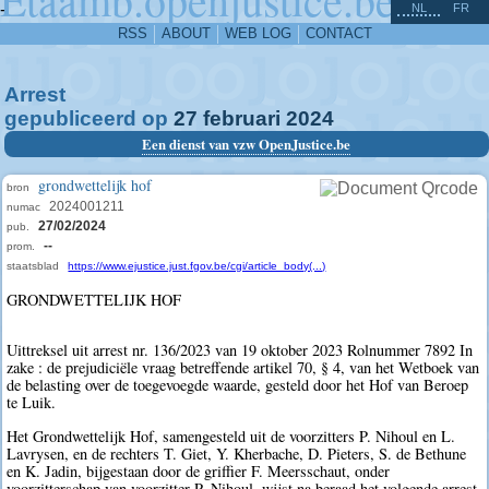
^
-
NL
FR
RSS
ABOUT
WEB LOG
CONTACT
Arrest
gepubliceerd op
27
februari
2024
Een dienst van vzw OpenJustice.be
grondwettelijk hof
bron
2024001211
numac
27/02/2024
pub.
--
prom.
staatsblad
https://www.ejustice.just.fgov.be/cgi/article_body(...)
GRONDWETTELIJK HOF
Uittreksel uit arrest nr. 136/2023 van 19 oktober 2023 Rolnummer 7892 In
zake : de prejudiciële vraag betreffende artikel 70, § 4, van het Wetboek van
de belasting over de toegevoegde waarde, gesteld door het Hof van Beroep
te Luik.
Het Grondwettelijk Hof, samengesteld uit de voorzitters P. Nihoul en L.
Lavrysen, en de rechters T. Giet, Y. Kherbache, D. Pieters, S. de Bethune
en K. Jadin, bijgestaan door de griffier F. Meersschaut, onder
voorzitterschap van voorzitter P. Nihoul, wijst na beraad het volgende arrest