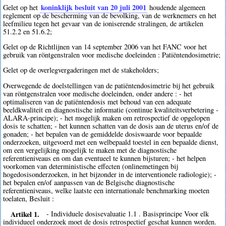
koninklijk besluit van 20 juli 2001
Gelet op het
houdende algemeen
reglement op de bescherming van de bevolking, van de werknemers en het
leefmilieu tegen het gevaar van de ioniserende stralingen, de artikelen
51.2.2 en 51.6.2;
Gelet op de Richtlijnen van 14 september 2006 van het FANC voor het
gebruik van röntgenstralen voor medische doeleinden : Patiëntendosimetrie;
Gelet op de overlegvergaderingen met de stakeholders;
Overwegende de doelstellingen van de patiëntendosimetrie bij het gebruik
van röntgenstralen voor medische doeleinden, onder andere : - het
optimaliseren van de patiëntendosis met behoud van een adequate
beeldkwaliteit en diagnostische informatie (continue kwaliteitsverbetering -
ALARA-principe); - het mogelijk maken om retrospectief de opgelopen
dosis te schatten; - het kunnen schatten van de dosis aan de uterus en/of de
gonaden; - het bepalen van de gemiddelde dosiswaarde voor bepaalde
onderzoeken, uitgevoerd met een welbepaald toestel in een bepaalde dienst,
om een vergelijking mogelijk te maken met de diagnostische
referentieniveaus en om dan eventueel te kunnen bijsturen; - het helpen
voorkomen van deterministische effecten (onlinemetingen bij
hogedosisonderzoeken, in het bijzonder in de interventionele radiologie); -
het bepalen en/of aanpassen van de Belgische diagnostische
referentieniveaus, welke laatste een internationale benchmarking moeten
toelaten, Besluit :
Artikel 1.
- Individuele dosisevaluatie 1.1 . Basisprincipe Voor elk
individueel onderzoek moet de dosis retrospectief geschat kunnen worden.