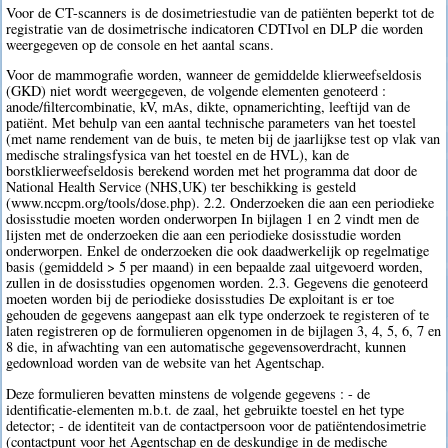
Voor de CT-scanners is de dosimetriestudie van de patiënten beperkt tot de
registratie van de dosimetrische indicatoren CDTIvol en DLP die worden
weergegeven op de console en het aantal scans.
Voor de mammografie worden, wanneer de gemiddelde klierweefseldosis
(GKD) niet wordt weergegeven, de volgende elementen genoteerd :
anode/filtercombinatie, kV, mAs, dikte, opnamerichting, leeftijd van de
patiënt. Met behulp van een aantal technische parameters van het toestel
(met name rendement van de buis, te meten bij de jaarlijkse test op vlak van
medische stralingsfysica van het toestel en de HVL), kan de
borstklierweefseldosis berekend worden met het programma dat door de
National Health Service (NHS,UK) ter beschikking is gesteld
(www.nccpm.org/tools/dose.php). 2.2. Onderzoeken die aan een periodieke
dosisstudie moeten worden onderworpen In bijlagen 1 en 2 vindt men de
lijsten met de onderzoeken die aan een periodieke dosisstudie worden
onderworpen. Enkel de onderzoeken die ook daadwerkelijk op regelmatige
basis (gemiddeld > 5 per maand) in een bepaalde zaal uitgevoerd worden,
zullen in de dosisstudies opgenomen worden. 2.3. Gegevens die genoteerd
moeten worden bij de periodieke dosisstudies De exploitant is er toe
gehouden de gegevens aangepast aan elk type onderzoek te registeren of te
laten registreren op de formulieren opgenomen in de bijlagen 3, 4, 5, 6, 7 en
8 die, in afwachting van een automatische gegevensoverdracht, kunnen
gedownload worden van de website van het Agentschap.
Deze formulieren bevatten minstens de volgende gegevens : - de
identificatie-elementen m.b.t. de zaal, het gebruikte toestel en het type
detector; - de identiteit van de contactpersoon voor de patiëntendosimetrie
(contactpunt voor het Agentschap en de deskundige in de medische