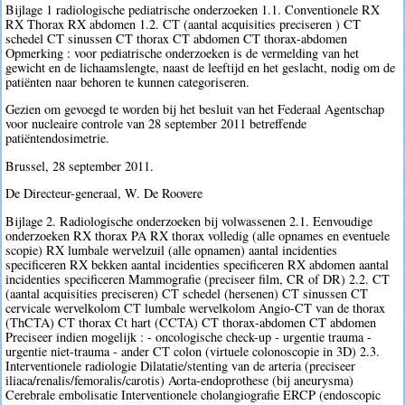
Bijlage 1 radiologische pediatrische onderzoeken 1.1. Conventionele RX
RX Thorax RX abdomen 1.2. CT (aantal acquisities preciseren ) CT
schedel CT sinussen CT thorax CT abdomen CT thorax-abdomen
Opmerking : voor pediatrische onderzoeken is de vermelding van het
gewicht en de lichaamslengte, naast de leeftijd en het geslacht, nodig om de
patiënten naar behoren te kunnen categoriseren.
Gezien om gevoegd te worden bij het besluit van het Federaal Agentschap
voor nucleaire controle van 28 september 2011 betreffende
patiëntendosimetrie.
Brussel, 28 september 2011.
De Directeur-generaal, W. De Roovere
Bijlage 2. Radiologische onderzoeken bij volwassenen 2.1. Eenvoudige
onderzoeken RX thorax PA RX thorax volledig (alle opnames en eventuele
scopie) RX lumbale wervelzuil (alle opnamen) aantal incidenties
specificeren RX bekken aantal incidenties specificeren RX abdomen aantal
incidenties specificeren Mammografie (preciseer film, CR of DR) 2.2. CT
(aantal acquisities preciseren) CT schedel (hersenen) CT sinussen CT
cervicale wervelkolom CT lumbale wervelkolom Angio-CT van de thorax
(ThCTA) CT thorax Ct hart (CCTA) CT thorax-abdomen CT abdomen
Preciseer indien mogelijk : - oncologische check-up - urgentie trauma -
urgentie niet-trauma - ander CT colon (virtuele colonoscopie in 3D) 2.3.
Interventionele radiologie Dilatatie/stenting van de arteria (preciseer
iliaca/renalis/femoralis/carotis) Aorta-endoprothese (bij aneurysma)
Cerebrale embolisatie Interventionele cholangiografie ERCP (endoscopic