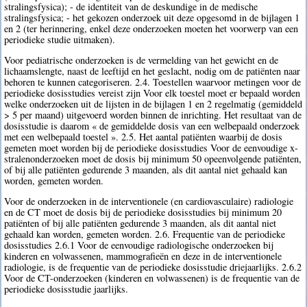
stralingsfysica); - de identiteit van de deskundige in de medische
stralingsfysica; - het gekozen onderzoek uit deze opgesomd in de bijlagen 1
en 2 (ter herinnering, enkel deze onderzoeken moeten het voorwerp van een
periodieke studie uitmaken).
Voor pediatrische onderzoeken is de vermelding van het gewicht en de
lichaamslengte, naast de leeftijd en het geslacht, nodig om de patiënten naar
behoren te kunnen categoriseren. 2.4. Toestellen waarvoor metingen voor de
periodieke dosisstudies vereist zijn Voor elk toestel moet er bepaald worden
welke onderzoeken uit de lijsten in de bijlagen 1 en 2 regelmatig (gemiddeld
> 5 per maand) uitgevoerd worden binnen de inrichting. Het resultaat van de
dosisstudie is daarom « de gemiddelde dosis van een welbepaald onderzoek
met een welbepaald toestel ». 2.5. Het aantal patiënten waarbij de dosis
gemeten moet worden bij de periodieke dosisstudies Voor de eenvoudige x-
stralenonderzoeken moet de dosis bij minimum 50 opeenvolgende patiënten,
of bij alle patiënten gedurende 3 maanden, als dit aantal niet gehaald kan
worden, gemeten worden.
Voor de onderzoeken in de interventionele (en cardiovasculaire) radiologie
en de CT moet de dosis bij de periodieke dosisstudies bij minimum 20
patiënten of bij alle patiënten gedurende 3 maanden, als dit aantal niet
gehaald kan worden, gemeten worden. 2.6. Frequentie van de periodieke
dosisstudies 2.6.1 Voor de eenvoudige radiologische onderzoeken bij
kinderen en volwassenen, mammografieën en deze in de interventionele
radiologie, is de frequentie van de periodieke dosisstudie driejaarlijks. 2.6.2
Voor de CT-onderzoeken (kinderen en volwassenen) is de frequentie van de
periodieke dosisstudie jaarlijks.