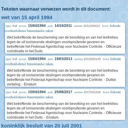
Teksten waarnaar verwezen wordt in dit document:
wet van 15 april 1994
wet
federale
15/04/1994
14/10/2011
2011000621
type
prom.
pub.
numac
bron
overheidsdienst binnenlandse zaken
Wet betreffende de bescherming van de bevolking en van het leefmilieu
tegen de uit ioniserende stralingen voortspruitende gevaren en
betreffende het Federaal Agentschap voor Nucleaire Controle. - Officieuze
coördinatie in het Duits
wet
federale
15/04/1994
19/03/2013
2013000145
type
prom.
pub.
numac
bron
overheidsdienst binnenlandse zaken
Wet betreffende de bescherming van de bevolking en van het leefmilieu
tegen de uit ioniserende stralingen voortspruitende gevaren en
betreffende het Federaal Agentschap voor Nucleaire Controle. - Duitse
vertaling. - Erratum
wet
federale
15/04/1994
25/08/2017
2017031028
type
prom.
pub.
numac
bron
overheidsdienst binnenlandse zaken
Wet betreffende de bescherming van de bevolking en van het leefmilieu
tegen de uit ioniserende stralingen voortspruitende gevaren en
betreffende het Federaal Agentschap voor Nucleaire Controle. - Officieuse
coördinatie in het Duits. - Erratum
koninklijk besluit van 20 juli 2001