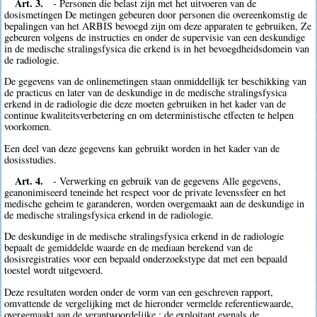
Art. 3.
- Personen die belast zijn met het uitvoeren van de
dosismetingen De metingen gebeuren door personen die overeenkomstig de
bepalingen van het ARBIS bevoegd zijn om deze apparaten te gebruiken, Ze
gebeuren volgens de instructies en onder de supervisie van een deskundige
in de medische stralingsfysica die erkend is in het bevoegdheidsdomein van
de radiologie.
De gegevens van de onlinemetingen staan onmiddellijk ter beschikking van
de practicus en later van de deskundige in de medische stralingsfysica
erkend in de radiologie die deze moeten gebruiken in het kader van de
continue kwaliteitsverbetering en om deterministische effecten te helpen
voorkomen.
Een deel van deze gegevens kan gebruikt worden in het kader van de
dosisstudies.
Art. 4.
- Verwerking en gebruik van de gegevens Alle gegevens,
geanonimiseerd teneinde het respect voor de private levenssfeer en het
medische geheim te garanderen, worden overgemaakt aan de deskundige in
de medische stralingsfysica erkend in de radiologie.
De deskundige in de medische stralingsfysica erkend in de radiologie
bepaalt de gemiddelde waarde en de mediaan berekend van de
dosisregistraties voor een bepaald onderzoekstype dat met een bepaald
toestel wordt uitgevoerd.
Deze resultaten worden onder de vorm van een geschreven rapport,
omvattende de vergelijking met de hieronder vermelde referentiewaarde,
overgemaakt aan de verantwoordelijke : de exploitant evenals de