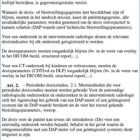
leeftijd bestrijken, is gegevensregistratie vereist.
Wanneer de dosis- of blootstellingsgegevens niet beschikbaar zijn of
blijven, moeten in het medisch dossier, naast de patiëntengegevens, alle
noodzakelijke parameters worden genoteerd om de dosis retrospectief te
kunnen schatten (DAP-waarde en/of technische blootstellingsparameters).
Voor een onderzoek in de interventionele radiologie dienen de relevante
dosisindicaties bij elk onderzoek geregistreerd te worden.
De dosisparameters moeten toegankelijk blijven (bv. in de vorm van overlay
in het DICOM-beeld, structured report,...).
Voor een CT-onderzoek bij kinderen en volwassenen, moeten de
dosisparameters (CDTIvol en DLP) toegankelijk blijven (bv. in de vorm van
overlay in het DICOM-beeld, structured report,...).
Art. 2.
- Periodieke dosisstudies. 2.1. Meetmethoden die voor
periodieke dosisstudies moeten worden gebruikt Voor de eenvoudige
radiologische onderzoeken en onderzoeken in de interventionele radiologie
stelt het Agentschap het gebruik van een DAP-meter of een geïntegreerd
systeem dat de DAP-waarde berekent uit de voor het toestel gekende
bestralingsparameters, voorop.
De dosis voor de patiënt kan tevens als intrededosis (De) voor een
eenvoudig onderzoek worden bepaald, behalve in het geval waarin de
röntgeninstallatie met een DAP-meter (of een geïntegreerd systeem) dient
uitgerust te zijn.