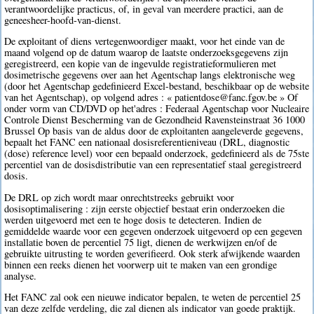
verantwoordelijke practicus, of, in geval van meerdere practici, aan de
geneesheer-hoofd-van-dienst.
De exploitant of diens vertegenwoordiger maakt, voor het einde van de
maand volgend op de datum waarop de laatste onderzoeksgegevens zijn
geregistreerd, een kopie van de ingevulde registratieformulieren met
dosimetrische gegevens over aan het Agentschap langs elektronische weg
(door het Agentschap gedefinieerd Excel-bestand, beschikbaar op de website
van het Agentschap), op volgend adres : « patientdose@fanc.fgov.be » Of
onder vorm van CD/DVD op het'adres : Federaal Agentschap voor Nucleaire
Controle Dienst Bescherming van de Gezondheid Ravensteinstraat 36 1000
Brussel Op basis van de aldus door de exploitanten aangeleverde gegevens,
bepaalt het FANC een nationaal dosisreferentieniveau (DRL, diagnostic
(dose) reference level) voor een bepaald onderzoek, gedefinieerd als de 75ste
percentiel van de dosisdistributie van een representatief staal geregistreerd
dosis.
De DRL op zich wordt maar onrechtstreeks gebruikt voor
dosisoptimalisering : zijn eerste objectief bestaat erin onderzoeken die
werden uitgevoerd met een te hoge dosis te detecteren. Indien de
gemiddelde waarde voor een gegeven onderzoek uitgevoerd op een gegeven
installatie boven de percentiel 75 ligt, dienen de werkwijzen en/of de
gebruikte uitrusting te worden geverifieerd. Ook sterk afwijkende waarden
binnen een reeks dienen het voorwerp uit te maken van een grondige
analyse.
Het FANC zal ook een nieuwe indicator bepalen, te weten de percentiel 25
van deze zelfde verdeling, die zal dienen als indicator van goede praktijk.