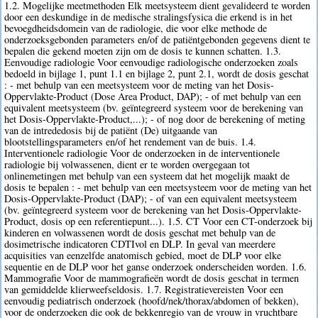
1.2. Mogelijke meetmethoden Elk meetsysteem dient gevalideerd te worden
door een deskundige in de medische stralingsfysica die erkend is in het
bevoegdheidsdomein van de radiologie, die voor elke methode de
onderzoeksgebonden parameters en/of de patiëntgebonden gegevens dient te
bepalen die gekend moeten zijn om de dosis te kunnen schatten. 1.3.
Eenvoudige radiologie Voor eenvoudige radiologische onderzoeken zoals
bedoeld in bijlage 1, punt 1.1 en bijlage 2, punt 2.1, wordt de dosis geschat
: - met behulp van een meetsysteem voor de meting van het Dosis-
Oppervlakte-Product (Dose Area Product, DAP); - of met behulp van een
equivalent meetsysteem (bv. geïntegreerd systeem voor de berekening van
het Dosis-Oppervlakte-Product,...); - of nog door de berekening of meting
van de intrededosis bij de patiënt (De) uitgaande van
blootstellingsparameters en/of het rendement van de buis. 1.4.
Interventionele radiologie Voor de onderzoeken in de interventionele
radiologie bij volwassenen, dient er te worden overgegaan tot
onlinemetingen met behulp van een systeem dat het mogelijk maakt de
dosis te bepalen : - met behulp van een meetsysteem voor de meting van het
Dosis-Oppervlakte-Product (DAP); - of van een equivalent meetsysteem
(bv. geïntegreerd systeem voor de berekening van het Dosis-Oppervlakte-
Product, dosis op een referentiepunt...). 1.5. CT Voor een CT-onderzoek bij
kinderen en volwassenen wordt de dosis geschat met behulp van de
dosimetrische indicatoren CDTIvol en DLP. In geval van meerdere
acquisities van eenzelfde anatomisch gebied, moet de DLP voor elke
sequentie en de DLP voor het ganse onderzoek onderscheiden worden. 1.6.
Mammografie Voor de mammografieën wordt de dosis geschat in termen
van gemiddelde klierweefseldosis. 1.7. Registratievereisten Voor een
eenvoudig pediatrisch onderzoek (hoofd/nek/thorax/abdomen of bekken),
voor de onderzoeken die ook de bekkenregio van de vrouw in vruchtbare