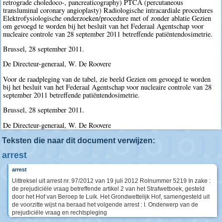
retrograde choledoco-, pancreaticography) PTCA (percutaneous
transluminal coronary angioplasty) Radiologische intracardiale procedures
Elektrofysiologische onderzoeken/procedure met of zonder ablatie Gezien
om gevoegd te worden bij het besluit van het Federaal Agentschap voor
nucleaire controle van 28 september 2011 betreffende patiëntendosimetrie.
Brussel, 28 september 2011.
De Directeur-generaal, W. De Roovere
Voor de raadpleging van de tabel, zie beeld Gezien om gevoegd te worden
bij het besluit van het Federaal Agentschap voor nucleaire controle van 28
september 2011 betreffende patiëntendosimetrie.
Brussel, 28 september 2011.
De Directeur-generaal, W. De Roovere
Teksten die naar dit document verwijzen:
arrest
arrest
Uittreksel uit arrest nr. 97/2012 van 19 juli 2012 Rolnummer 5219 In zake :
de prejudiciële vraag betreffende artikel 2 van het Strafwetboek, gesteld
door het Hof van Beroep te Luik. Het Grondwettelijk Hof, samengesteld uit
de voorzitte wijst na beraad het volgende arrest : I. Onderwerp van de
prejudiciële vraag en rechtspleging