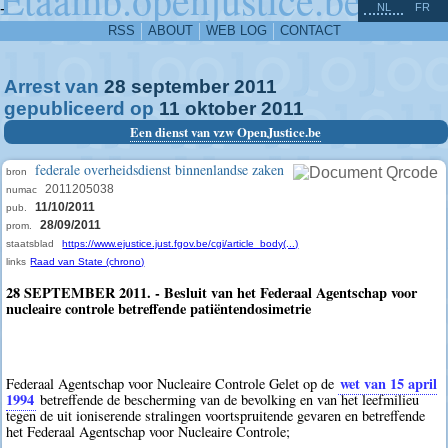
^
-
NL
FR
RSS
ABOUT
WEB LOG
CONTACT
Arrest van
28
september
2011
gepubliceerd op
11
oktober
2011
Een dienst van vzw OpenJustice.be
federale overheidsdienst binnenlandse zaken
bron
2011205038
numac
11/10/2011
pub.
28/09/2011
prom.
staatsblad
https://www.ejustice.just.fgov.be/cgi/article_body(...)
links
Raad van State (chrono)
28 SEPTEMBER 2011. - Besluit van het Federaal Agentschap voor
nucleaire controle betreffende patiëntendosimetrie
wet van 15 april
Federaal Agentschap voor Nucleaire Controle Gelet op de
1994
betreffende de bescherming van de bevolking en van het leefmilieu
tegen de uit ioniserende stralingen voortspruitende gevaren en betreffende
het Federaal Agentschap voor Nucleaire Controle;