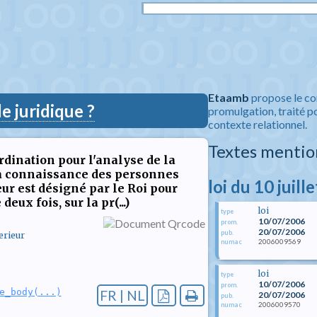
Etaamb
propose le co
 juridique ?
promulgation, traité po
contexte relationnel.
Textes mentio
rdination pour l'analyse de la
 la connaissance des personnes
loi du 10 juill
teur est désigné par le Roi pour
ux fois, sur la pr(...)
loi
type
10/07/2006
prom.
20/07/2006
pub.
erieur
2006009569
numac
loi
type
10/07/2006
prom.
e_body(...)
FR | NL
20/07/2006
pub.
2006009570
numac