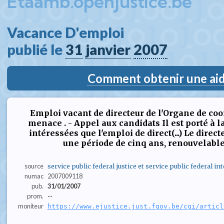
Etaamb.openjustice.be
Vacance D'emploi  
publié le 
31
janvier
2007
Comment obtenir une aide
Emploi vacant de directeur de l'Organe de coo
menace . - Appel aux candidats Il est porté à
intéressées que l'emploi de direct(...) Le direc
une période de cinq ans, renouvelable de
source
service public federal justice et service public federal int
numac
2007009118
pub.
31/01/2007
prom.
--
moniteur
https://www.ejustice.just.fgov.be/cgi/articl