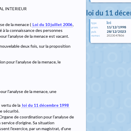
AL INTERIEUR
loi du 11 déc
loi
type
yse de la menace (
Loi du 10 juillet 2006
,
11/12/1998
prom.
rté à la connaissance des personnes
28/12/2023
pub.
2023047806
pour l'analyse de la menace est vacant.
numac
nouvelable deux fois, sur la proposition
on pour l'analyse de la menace, le
our l'analyse de la menace, une
n vertu de la
loi du 11 décembre 1998
de sécurité.
Organe de coordination pour l'analyse de
service d'origine. Sa situation
ssent l'exercice, par un magistrat, d'une