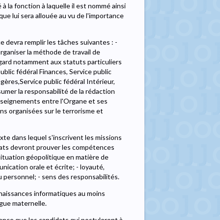
 à la fonction à laquelle il est nommé ainsi
ue lui sera allouée au vu de l'importance
e devra remplir les tâches suivantes : -
 organiser la méthode de travail de
égard notamment aux statuts particuliers
blic fédéral Finances, Service public
gères,Service public fédéral Intérieur,
sumer la responsabilité de la rédaction
enseignements entre l'Organe et ses
ns organisées sur le terrorisme et
e dans lequel s'inscrivent les missions
idats devront prouver les compétences
 situation géopolitique en matière de
ication orale et écrite; - loyauté,
u personnel; - sens des responsabilités.
onnaissances informatiques au moins
ngue maternelle.
tance que les candidats qui postuleront à