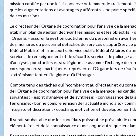
mission confiée par une loi : il conserve notamment le traitement lié
que les augmentations et avantages y afférents. Une prime spécifiq
de ses missions.
Le directeur de l'Organe de coordination pour l'analyse de la menac
établir un plan de gestion décrivant les missions et les objectifs; -
l'Organe; - assurer la gestion quotidienne du personnel en ayant 
des membres du personnel détachés de services d'appui (Service pu
fédéral Mobilité et Transports, Service public fédéral Affaires étran
services de renseignement et de sécurité, services de police); - as
d'analyses ponctuelles et stratégiques; - assumer l'échange de r
correspondants; - participer et représenter l'Organe lors de réunio
l'extrémisme tant en Belgique qu'à l'étranger.
Compte tenu des tâches qui incomberont au directeur et du context
de l'Organe de coordination pour l'analyse de la menace, les cand
suivantes : - esprit d'analyse et de synthèse; - connaissance de la
terrorisme; - bonne compréhension de l'actualité mondiale; - commun
intégrité et discrétion; - coaching, motivation et développement d
Il serait souhaitable que les candidats puissent se prévaloir de c
élémentaires et de la connaissance d'une langue autre que leur la
Pour ce premier recrutement, l'attention est attirée sur la circons