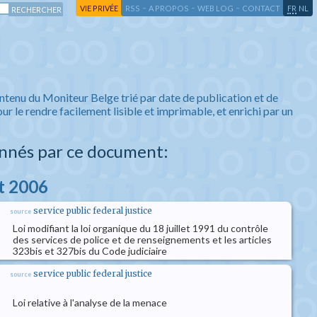
-
-
-
-
VIE PRIVÉE
RSS
A PROPOS
WEB LOG
CONTACT
FR
NL
ntenu du Moniteur Belge trié par date de publication et de
ur le rendre facilement lisible et imprimable, et enrichi par un
nnés par ce document:
et 2006
service public federal justice
source
Loi modifiant la loi organique du 18 juillet 1991 du contrôle
des services de police et de renseignements et les articles
323bis et 327bis du Code judiciaire
service public federal justice
source
Loi relative à l'analyse de la menace