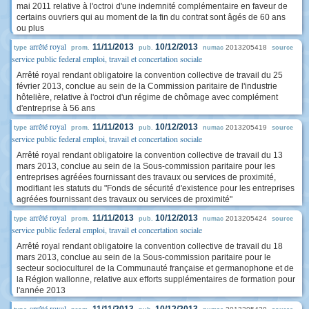
mai 2011 relative à l'octroi d'une indemnité complémentaire en faveur de
certains ouvriers qui au moment de la fin du contrat sont âgés de 60 ans
ou plus
arrêté royal
11/11/2013
10/12/2013
2013205418
type
prom.
pub.
numac
source
service public federal emploi, travail et concertation sociale
Arrêté royal rendant obligatoire la convention collective de travail du 25
février 2013, conclue au sein de la Commission paritaire de l'industrie
hôtelière, relative à l'octroi d'un régime de chômage avec complément
d'entreprise à 56 ans
arrêté royal
11/11/2013
10/12/2013
2013205419
type
prom.
pub.
numac
source
service public federal emploi, travail et concertation sociale
Arrêté royal rendant obligatoire la convention collective de travail du 13
mars 2013, conclue au sein de la Sous-commission paritaire pour les
entreprises agréées fournissant des travaux ou services de proximité,
modifiant les statuts du "Fonds de sécurité d'existence pour les entreprises
agréées fournissant des travaux ou services de proximité"
arrêté royal
11/11/2013
10/12/2013
2013205424
type
prom.
pub.
numac
source
service public federal emploi, travail et concertation sociale
Arrêté royal rendant obligatoire la convention collective de travail du 18
mars 2013, conclue au sein de la Sous-commission paritaire pour le
secteur socioculturel de la Communauté française et germanophone et de
la Région wallonne, relative aux efforts supplémentaires de formation pour
l'année 2013
arrêté royal