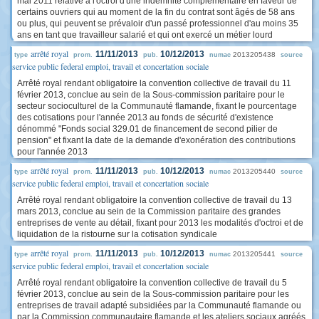
mai 2011 relative à l'octroi d'une indemnité complémentaire en faveur de
certains ouvriers qui au moment de la fin du contrat sont âgés de 58 ans
ou plus, qui peuvent se prévaloir d'un passé professionnel d'au moins 35
ans en tant que travailleur salarié et qui ont exercé un métier lourd
arrêté royal
11/11/2013
10/12/2013
2013205438
type
prom.
pub.
numac
source
service public federal emploi, travail et concertation sociale
Arrêté royal rendant obligatoire la convention collective de travail du 11
février 2013, conclue au sein de la Sous-commission paritaire pour le
secteur socioculturel de la Communauté flamande, fixant le pourcentage
des cotisations pour l'année 2013 au fonds de sécurité d'existence
dénommé "Fonds social 329.01 de financement de second pilier de
pension" et fixant la date de la demande d'exonération des contributions
pour l'année 2013
arrêté royal
11/11/2013
10/12/2013
2013205440
type
prom.
pub.
numac
source
service public federal emploi, travail et concertation sociale
Arrêté royal rendant obligatoire la convention collective de travail du 13
mars 2013, conclue au sein de la Commission paritaire des grandes
entreprises de vente au détail, fixant pour 2013 les modalités d'octroi et de
liquidation de la ristourne sur la cotisation syndicale
arrêté royal
11/11/2013
10/12/2013
2013205441
type
prom.
pub.
numac
source
service public federal emploi, travail et concertation sociale
Arrêté royal rendant obligatoire la convention collective de travail du 5
février 2013, conclue au sein de la Sous-commission paritaire pour les
entreprises de travail adapté subsidiées par la Communauté flamande ou
par la Commission communautaire flamande et les ateliers sociaux agréés