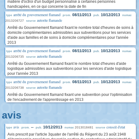
matière d'octroi d'un budget personnalisé à certaines personnes
handicapées, en ce qui concerne la date de fin
arrêté du gouvernement flamand
08/11/2013
10/12/2013
type
prom.
pub.
numac
autorite flamande
2013206727
source
Arrêté du Gouvernement flamand fixant le nombre total d'heures de soins à
domicile complémentaires admissibles aux subventions pour les services
d'aide aux familles et de soins à domicile complémentaires pour l'année
2013
arrêté du gouvernement flamand
08/11/2013
10/12/2013
type
prom.
pub.
numac
autorite flamande
2013206735
source
Arrêté du Gouvernement flamand fixant le nombre total d'heures d'aide
logistique admissibles aux subventions pour les services d'aide logistique
pour l'année 2013
arrêté du gouvernement flamand
08/11/2013
10/12/2013
type
prom.
pub.
numac
autorite flamande
2013206738
source
Arrêté du Gouvernement flamand fixant une subvention pour l'optimisation
de l'encadrement de l'apprentissage en 2013
avis
avis
conseil d'etat
--
10/12/2013
2013018481
type
prom.
pub.
numac
source
Avis prescrit par l'article 3quater de l'arrêté du Régent du 23 août 1948