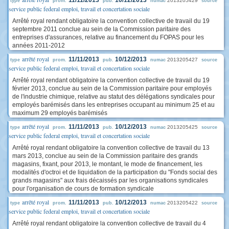
11/11/2013
10/12/2013
2013205429
type
prom.
pub.
numac
source
service public federal emploi, travail et concertation sociale
Arrêté royal rendant obligatoire la convention collective de travail du 19
septembre 2011 conclue au sein de la Commission paritaire des
entreprises d'assurances, relative au financement du FOPAS pour les
années 2011-2012
arrêté royal
11/11/2013
10/12/2013
2013205427
type
prom.
pub.
numac
source
service public federal emploi, travail et concertation sociale
Arrêté royal rendant obligatoire la convention collective de travail du 19
février 2013, conclue au sein de la Commission paritaire pour employés
de l'industrie chimique, relative au statut des délégations syndicales pour
employés barémisés dans les entreprises occupant au minimum 25 et au
maximum 29 employés barémisés
arrêté royal
11/11/2013
10/12/2013
2013205425
type
prom.
pub.
numac
source
service public federal emploi, travail et concertation sociale
Arrêté royal rendant obligatoire la convention collective de travail du 13
mars 2013, conclue au sein de la Commission paritaire des grands
magasins, fixant, pour 2013, le montant, le mode de financement, les
modalités d'octroi et de liquidation de la participation du "Fonds social des
grands magasins" aux frais décaissés par les organisations syndicales
pour l'organisation de cours de formation syndicale
arrêté royal
11/11/2013
10/12/2013
2013205422
type
prom.
pub.
numac
source
service public federal emploi, travail et concertation sociale
Arrêté royal rendant obligatoire la convention collective de travail du 4