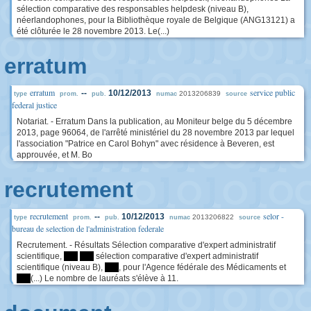
sélection comparative des responsables helpdesk (niveau B),
néerlandophones, pour la Bibliothèque royale de Belgique (ANG13121) a
été clôturée le 28 novembre 2013. Le(...)
erratum
erratum
service public
--
10/12/2013
2013206839
type
prom.
pub.
numac
source
federal justice
Notariat. - Erratum Dans la publication, au Moniteur belge du 5 décembre
2013, page 96064, de l'arrêté ministériel du 28 novembre 2013 par lequel
l'association "Patrice en Carol Bohyn" avec résidence à Beveren, est
approuvée, et M. Bo
recrutement
recrutement
selor -
--
10/12/2013
2013206822
type
prom.
pub.
numac
source
bureau de selection de l'administration federale
Recrutement. - Résultats Sélection comparative d'expert administratif
scientifique,
****
****
sélection comparative d'expert administratif
scientifique (niveau B),
****
, pour l'Agence fédérale des Médicaments et
****
(...) Le nombre de lauréats s'élève à 11.