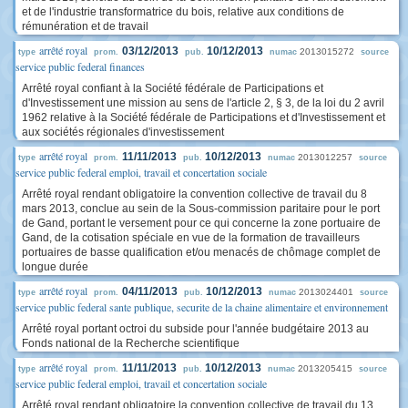
et de l'industrie transformatrice du bois, relative aux conditions de
rémunération et de travail
arrêté royal
03/12/2013
10/12/2013
2013015272
type
prom.
pub.
numac
source
service public federal finances
Arrêté royal confiant à la Société fédérale de Participations et
d'Investissement une mission au sens de l'article 2, § 3, de la loi du 2 avril
1962 relative à la Société fédérale de Participations et d'Investissement et
aux sociétés régionales d'investissement
arrêté royal
11/11/2013
10/12/2013
2013012257
type
prom.
pub.
numac
source
service public federal emploi, travail et concertation sociale
Arrêté royal rendant obligatoire la convention collective de travail du 8
mars 2013, conclue au sein de la Sous-commission paritaire pour le port
de Gand, portant le versement pour ce qui concerne la zone portuaire de
Gand, de la cotisation spéciale en vue de la formation de travailleurs
portuaires de basse qualification et/ou menacés de chômage complet de
longue durée
arrêté royal
04/11/2013
10/12/2013
2013024401
type
prom.
pub.
numac
source
service public federal sante publique, securite de la chaine alimentaire et environnement
Arrêté royal portant octroi du subside pour l'année budgétaire 2013 au
Fonds national de la Recherche scientifique
arrêté royal
11/11/2013
10/12/2013
2013205415
type
prom.
pub.
numac
source
service public federal emploi, travail et concertation sociale
Arrêté royal rendant obligatoire la convention collective de travail du 13