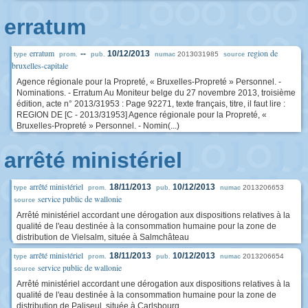
erratum
erratum
region de
--
10/12/2013
2013031985
type
prom.
pub.
numac
source
bruxelles-capitale
Agence régionale pour la Propreté, « Bruxelles-Propreté » Personnel. -
Nominations. - Erratum Au Moniteur belge du 27 novembre 2013, troisième
édition, acte n° 2013/31953 : Page 92271, texte français, titre, il faut lire :
REGION DE [C - 2013/31953] Agence régionale pour la Propreté, «
Bruxelles-Propreté » Personnel. - Nomin(...)
arrêté ministériel
arrêté ministériel
18/11/2013
10/12/2013
2013206653
type
prom.
pub.
numac
service public de wallonie
source
Arrêté ministériel accordant une dérogation aux dispositions relatives à la
qualité de l'eau destinée à la consommation humaine pour la zone de
distribution de Vielsalm, située à Salmchâteau
arrêté ministériel
18/11/2013
10/12/2013
2013206654
type
prom.
pub.
numac
service public de wallonie
source
Arrêté ministériel accordant une dérogation aux dispositions relatives à la
qualité de l'eau destinée à la consommation humaine pour la zone de
distribution de Paliseul, située à Carlsbourg