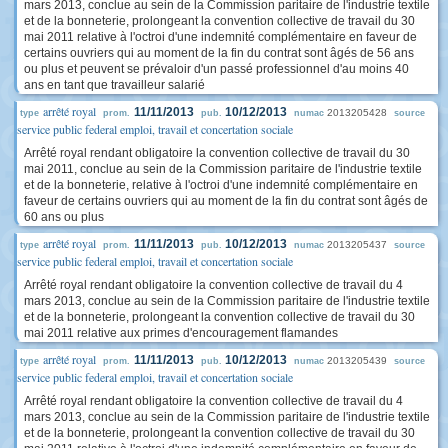
mars 2013, conclue au sein de la Commission paritaire de l'industrie textile
et de la bonneterie, prolongeant la convention collective de travail du 30
mai 2011 relative à l'octroi d'une indemnité complémentaire en faveur de
certains ouvriers qui au moment de la fin du contrat sont âgés de 56 ans
ou plus et peuvent se prévaloir d'un passé professionnel d'au moins 40
ans en tant que travailleur salarié
arrêté royal
11/11/2013
10/12/2013
2013205428
type
prom.
pub.
numac
source
service public federal emploi, travail et concertation sociale
Arrêté royal rendant obligatoire la convention collective de travail du 30
mai 2011, conclue au sein de la Commission paritaire de l'industrie textile
et de la bonneterie, relative à l'octroi d'une indemnité complémentaire en
faveur de certains ouvriers qui au moment de la fin du contrat sont âgés de
60 ans ou plus
arrêté royal
11/11/2013
10/12/2013
2013205437
type
prom.
pub.
numac
source
service public federal emploi, travail et concertation sociale
Arrêté royal rendant obligatoire la convention collective de travail du 4
mars 2013, conclue au sein de la Commission paritaire de l'industrie textile
et de la bonneterie, prolongeant la convention collective de travail du 30
mai 2011 relative aux primes d'encouragement flamandes
arrêté royal
11/11/2013
10/12/2013
2013205439
type
prom.
pub.
numac
source
service public federal emploi, travail et concertation sociale
Arrêté royal rendant obligatoire la convention collective de travail du 4
mars 2013, conclue au sein de la Commission paritaire de l'industrie textile
et de la bonneterie, prolongeant la convention collective de travail du 30