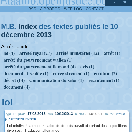
^
-
FR
NL
RSS
A PROPOS
WEB LOG
CONTACT
M.B.
Index
des textes publiés le 10
décembre
2013
Accès rapide:
loi (4)
arrêté royal (27)
arrêté ministériel (12)
arrêt (1)
arrêté du gouvernement wallon (1)
arrêté du gouvernement flamand (4)
avis (1)
document - fiscalité (1)
enregistrement (1)
erratum (2)
décret (14)
communication du selor (1)
recrutement (1)
document (4)
loi
loi
service
17/08/2013
10/12/2013
2013000771
type
prom.
pub.
numac
source
public federal interieur
Loi relative à la modernisation du droit du travail et portant des dispositions
diverses. - Traduction allemande