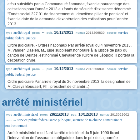
et/ou subsidiés par la Communauté flamande, fixant le pourcentage des
cotisations pour l'année 2013 au fonds de sécurité d'existence dénommé
"Fonds social 327.01 de financement du deuxième pilier de pension" et
fixant la date de la demande d'exonération des cotisations pour l'année
2013
arrêté royal
service
--
10/12/2013
2013206830
type
prom.
pub.
numac
source
public federal justice
Ordre judiciaire. - Ordres nationaux Par arrêté royal du 4 novembre 2013,
M. Vanden Daelen, M., juge suppléant honoraire à la justice de paix du
canton de Deinze, est nommé Chevalier de l'Ordre de Léopold. Il portera la
décoration civile.
arrêté royal
service
--
10/12/2013
2013206831
type
prom.
pub.
numac
source
public federal justice
Ordre judiciaire Par arrêté royal du 26 novembre 2013, la désignation de
M. Claeys Bouuaert, Ph., président de chamb(...)
arrêté ministériel
arrêté ministériel
28/11/2013
10/12/2013
2013022602
type
prom.
pub.
numac
service public federal sante publique, securite de la chaine alimentaire et
source
environnement
Arrêté ministériel modifiant l'arrêté ministériel du 5 juin 1990 fixant
l'intervention de l'assurance obligatoire dans le prix de la journée