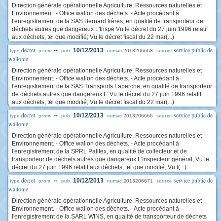
Direction générale opérationnelle Agriculture, Ressources naturelles et
Environnement. - Office wallon des déchets. - Acte procédant à
l'enregistrement de la SAS Bernard frères, en qualité de transporteur de
déchets autres que dangereux L'Inspe Vu le décret du 27 juin 1996 relatif
aux déchets, tel que modifié; Vu le décret fiscal du 22 mar(...)
décret
service public de
--
10/12/2013
2013206668
type
prom.
pub.
numac
source
wallonie
Direction générale opérationnelle Agriculture, Ressources naturelles et
Environnement. - Office wallon des déchets. - Acte procédant à
l'enregistrement de la SAS Transports Laperche, en qualité de transporteur
de déchets autres que dangereux L' Vu le décret du 27 juin 1996 relatif
aux déchets, tel que modifié; Vu le décret fiscal du 22 mar(...)
décret
service public de
--
10/12/2013
2013206666
type
prom.
pub.
numac
source
wallonie
Direction générale opérationnelle Agriculture, Ressources naturelles et
Environnement. - Office wallon des déchets. - Acte procédant à
l'enregistrement de la SPRL Palitex, en qualité de collecteur et de
transporteur de déchets autres que dangereux L'Inspecteur général, Vu le
décret du 27 juin 1996 relatif aux déchets, tel que modifié; Vu l(...)
décret
service public de
--
10/12/2013
2013206671
type
prom.
pub.
numac
source
wallonie
Direction générale opérationnelle Agriculture, Ressources naturelles et
Environnement. - Office wallon des déchets. - Acte procédant à
l'enregistrement de la SARL WINS, en qualité de transporteur de déchets