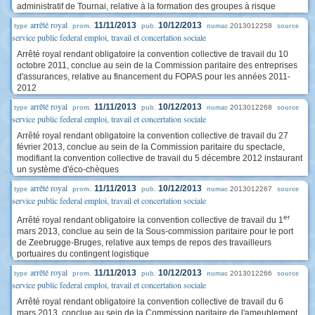
administratif de Tournai, relative à la formation des groupes à risque
arrêté royal
11/11/2013
10/12/2013
2013012258
type
prom.
pub.
numac
source
service public federal emploi, travail et concertation sociale
Arrêté royal rendant obligatoire la convention collective de travail du 10
octobre 2011, conclue au sein de la Commission paritaire des entreprises
d'assurances, relative au financement du FOPAS pour les années 2011-
2012
arrêté royal
11/11/2013
10/12/2013
2013012268
type
prom.
pub.
numac
source
service public federal emploi, travail et concertation sociale
Arrêté royal rendant obligatoire la convention collective de travail du 27
février 2013, conclue au sein de la Commission paritaire du spectacle,
modifiant la convention collective de travail du 5 décembre 2012 instaurant
un système d'éco-chèques
arrêté royal
11/11/2013
10/12/2013
2013012267
type
prom.
pub.
numac
source
service public federal emploi, travail et concertation sociale
er
Arrêté royal rendant obligatoire la convention collective de travail du 1
mars 2013, conclue au sein de la Sous-commission paritaire pour le port
de Zeebrugge-Bruges, relative aux temps de repos des travailleurs
portuaires du contingent logistique
arrêté royal
11/11/2013
10/12/2013
2013012266
type
prom.
pub.
numac
source
service public federal emploi, travail et concertation sociale
Arrêté royal rendant obligatoire la convention collective de travail du 6
mars 2013, conclue au sein de la Commission paritaire de l'ameublement