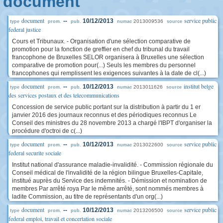
document
document
service public
--
10/12/2013
2013009536
type
prom.
pub.
numac
source
federal justice
Cours et Tribunaux. - Organisation d'une sélection comparative de
promotion pour la fonction de greffier en chef du tribunal du travail
francophone de Bruxelles SELOR organisera à Bruxelles une sélection
comparative de promotion pour(...) Seuls les membres du personnel
francophones qui remplissent les exigences suivantes à la date de cl(...)
document
institut belge
--
10/12/2013
2013011626
type
prom.
pub.
numac
source
des services postaux et des telecommunications
Concession de service public portant sur la distribution à partir du 1 er
janvier 2016 des journaux reconnus et des périodiques reconnus Le
Conseil des ministres du 28 novembre 2013 a chargé l'IBPT d'organiser la
procédure d'octroi de c(...)
document
service public
--
10/12/2013
2013022600
type
prom.
pub.
numac
source
federal securite sociale
Institut national d'assurance maladie-invalidité. - Commission régionale du
Conseil médical de l'invalidité de la région bilingue Bruxelles-Capitale,
institué auprès du Service des indemnités. - Démission et nomination de
membres Par arrêté roya Par le même arrêté, sont nommés membres à
ladite Commission, au titre de représentants d'un org(...)
document
service public
--
10/12/2013
2013206500
type
prom.
pub.
numac
source
federal emploi, travail et concertation sociale