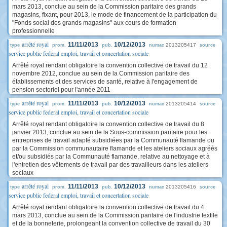
mars 2013, conclue au sein de la Commission paritaire des grands
magasins, fixant, pour 2013, le mode de financement de la participation du
"Fonds social des grands magasins" aux cours de formation
professionnelle
arrêté royal
11/11/2013
10/12/2013
2013205417
type
prom.
pub.
numac
source
service public federal emploi, travail et concertation sociale
Arrêté royal rendant obligatoire la convention collective de travail du 12
novembre 2012, conclue au sein de la Commission paritaire des
établissements et des services de santé, relative à l'engagement de
pension sectoriel pour l'année 2011
arrêté royal
11/11/2013
10/12/2013
2013205414
type
prom.
pub.
numac
source
service public federal emploi, travail et concertation sociale
Arrêté royal rendant obligatoire la convention collective de travail du 8
janvier 2013, conclue au sein de la Sous-commission paritaire pour les
entreprises de travail adapté subsidiées par la Communauté flamande ou
par la Commission communautaire flamande et les ateliers sociaux agréés
et/ou subsidiés par la Communauté flamande, relative au nettoyage et à
l'entretien des vêtements de travail par des travailleurs dans les ateliers
sociaux
arrêté royal
11/11/2013
10/12/2013
2013205416
type
prom.
pub.
numac
source
service public federal emploi, travail et concertation sociale
Arrêté royal rendant obligatoire la convention collective de travail du 4
mars 2013, conclue au sein de la Commission paritaire de l'industrie textile
et de la bonneterie, prolongeant la convention collective de travail du 30