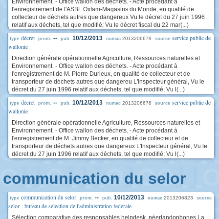
Environnement. - Office wallon des déchets. - Acte procédant à
l'enregistrement de l'ASBL Oxfam-Magasins du Monde, en qualité de
collecteur de déchets autres que dangereux Vu le décret du 27 juin 1996
relatif aux déchets, tel que modifié; Vu le décret fiscal du 22 mar(...)
décret
service public de
--
10/12/2013
2013206679
type
prom.
pub.
numac
source
wallonie
Direction générale opérationnelle Agriculture, Ressources naturelles et
Environnement. - Office wallon des déchets. - Acte procédant à
l'enregistrement de M. Pierre Durieux, en qualité de collecteur et de
transporteur de déchets autres que dangereu L'Inspecteur général, Vu le
décret du 27 juin 1996 relatif aux déchets, tel que modifié; Vu l(...)
décret
service public de
--
10/12/2013
2013206678
type
prom.
pub.
numac
source
wallonie
Direction générale opérationnelle Agriculture, Ressources naturelles et
Environnement. - Office wallon des déchets. - Acte procédant à
l'enregistrement de M. Jimmy Becker, en qualité de collecteur et de
transporteur de déchets autres que dangereux L'Inspecteur général, Vu le
décret du 27 juin 1996 relatif aux déchets, tel que modifié; Vu l(...)
communication du selor
communication du selor
--
10/12/2013
2013206823
type
prom.
pub.
numac
source
selor - bureau de selection de l'administration federale
Sélection comparative des responsables helpdesk, néerlandophones La