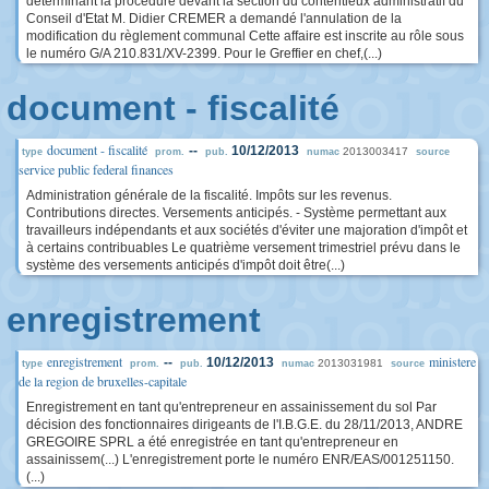
déterminant la procédure devant la section du contentieux administratif du
Conseil d'Etat M. Didier CREMER a demandé l'annulation de la
modification du règlement communal Cette affaire est inscrite au rôle sous
le numéro G/A 210.831/XV-2399. Pour le Greffier en chef,(...)
document - fiscalité
document - fiscalité
--
10/12/2013
2013003417
type
prom.
pub.
numac
source
service public federal finances
Administration générale de la fiscalité. Impôts sur les revenus.
Contributions directes. Versements anticipés. - Système permettant aux
travailleurs indépendants et aux sociétés d'éviter une majoration d'impôt et
à certains contribuables Le quatrième versement trimestriel prévu dans le
système des versements anticipés d'impôt doit être(...)
enregistrement
enregistrement
ministere
--
10/12/2013
2013031981
type
prom.
pub.
numac
source
de la region de bruxelles-capitale
Enregistrement en tant qu'entrepreneur en assainissement du sol Par
décision des fonctionnaires dirigeants de l'I.B.G.E. du 28/11/2013, ANDRE
GREGOIRE SPRL a été enregistrée en tant qu'entrepreneur en
assainissem(...) L'enregistrement porte le numéro ENR/EAS/001251150.
(...)