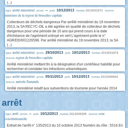
(...)
arrêté ministériel
--
10/12/2013
2013031972
type
prom.
pub.
numac
source
ministere de la region de bruxelles-capitale
Collecteurs de déchets dangereux Par arrêté ministériel du 19 novembre
2013, la SA RECYC-OIL a été agréée en qualité de collecteur de déchets
dangereux pour une période de 10 ans qui prend cours à la date
d'échéance de l'agrément octroyé en vert L'agrément porte le n°
AGR/DD/001226596. Par arrêté ministériel du 19 novembre 2013, la SA
(...)
arrêté ministériel
29/10/2013
10/12/2013
2013031974
type
prom.
pub.
numac
region de bruxelles-capitale
source
Arrêté ministériel mettant fin à la désignation d'un contrôleur habilité pour
rechercher et constater les infractions urbanistiques
arrêté ministériel
05/11/2013
10/12/2013
2013206604
type
prom.
pub.
numac
autorite flamande
source
Arrêté ministériel relatif aux subventions de tourisme pour l'année 2014
arrêt
arrêt
cour
--
10/12/2013
2013206306
type
prom.
pub.
numac
source
constitutionnelle
Extrait de l'arrêt n° 135/2013 du 10 octobre 2013 Numéro du rôle : 5516 En