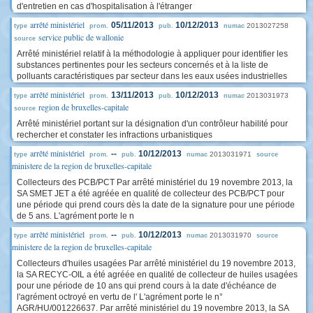
d'entretien en cas d'hospitalisation à l'étranger
arrêté ministériel
05/11/2013
10/12/2013
2013027258
type
prom.
pub.
numac
service public de wallonie
source
Arrêté ministériel relatif à la méthodologie à appliquer pour identifier les
substances pertinentes pour les secteurs concernés et à la liste de
polluants caractéristiques par secteur dans les eaux usées industrielles
arrêté ministériel
13/11/2013
10/12/2013
2013031973
type
prom.
pub.
numac
region de bruxelles-capitale
source
Arrêté ministériel portant sur la désignation d'un contrôleur habilité pour
rechercher et constater les infractions urbanistiques
arrêté ministériel
--
10/12/2013
2013031971
type
prom.
pub.
numac
source
ministere de la region de bruxelles-capitale
Collecteurs des PCB/PCT Par arrêté ministériel du 19 novembre 2013, la
SA SMET JET a été agréée en qualité de collecteur des PCB/PCT pour
une période qui prend cours dès la date de la signature pour une période
de 5 ans. L'agrément porte le n
arrêté ministériel
--
10/12/2013
2013031970
type
prom.
pub.
numac
source
ministere de la region de bruxelles-capitale
Collecteurs d'huiles usagées Par arrêté ministériel du 19 novembre 2013,
la SA RECYC-OIL a été agréée en qualité de collecteur de huiles usagées
pour une période de 10 ans qui prend cours à la date d'échéance de
l'agrément octroyé en vertu de l' L'agrément porte le n°
AGR/HU/001226637. Par arrêté ministériel du 19 novembre 2013, la SA