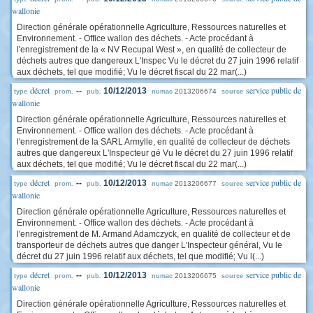
wallonie
Direction générale opérationnelle Agriculture, Ressources naturelles et
Environnement. - Office wallon des déchets. - Acte procédant à
l'enregistrement de la « NV Recupal West », en qualité de collecteur de
déchets autres que dangereux L'Inspec Vu le décret du 27 juin 1996 relatif
aux déchets, tel que modifié; Vu le décret fiscal du 22 mar(...)
décret
service public de
--
10/12/2013
2013206674
type
prom.
pub.
numac
source
wallonie
Direction générale opérationnelle Agriculture, Ressources naturelles et
Environnement. - Office wallon des déchets. - Acte procédant à
l'enregistrement de la SARL Armylle, en qualité de collecteur de déchets
autres que dangereux L'Inspecteur gé Vu le décret du 27 juin 1996 relatif
aux déchets, tel que modifié; Vu le décret fiscal du 22 mar(...)
décret
service public de
--
10/12/2013
2013206677
type
prom.
pub.
numac
source
wallonie
Direction générale opérationnelle Agriculture, Ressources naturelles et
Environnement. - Office wallon des déchets. - Acte procédant à
l'enregistrement de M. Armand Adamczyck, en qualité de collecteur et de
transporteur de déchets autres que danger L'Inspecteur général, Vu le
décret du 27 juin 1996 relatif aux déchets, tel que modifié; Vu l(...)
décret
service public de
--
10/12/2013
2013206675
type
prom.
pub.
numac
source
wallonie
Direction générale opérationnelle Agriculture, Ressources naturelles et