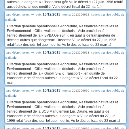
autres que dangereux L'Inspecteur gén Vu le décret du 27 juin 1996 relatif
aux déchets, tel que modifié; Vu le décret fiscal du 22 mar(...)
décret
service public de
--
10/12/2013
2013206672
type
prom.
pub.
numac
source
wallonie
Direction générale opérationnelle Agriculture, Ressources naturelles et
Environnement. - Office wallon des déchets. - Acte procédant à
l'enregistrement de la « BVBA Geleyn », en qualité de transporteur de
déchets autres que dangereux L'Inspecte Vu le décret du 27 juin 1996
relatif aux déchets, tel que modifié; Vu le décret fiscal du 22 mar(...)
décret
service public de
--
10/12/2013
2013206673
type
prom.
pub.
numac
source
wallonie
Direction générale opérationnelle Agriculture, Ressources naturelles et
Environnement. - Office wallon des déchets. - Acte procédant à
l'enregistrement de la « GmbH S & K Transport », en qualité de
transporteur de déchets autres que dangereux Vu le décret fiscal du 22
mar
décret
service public de
--
10/12/2013
2013206670
type
prom.
pub.
numac
source
wallonie
Direction générale opérationnelle Agriculture, Ressources naturelles et
Environnement. - Office wallon des déchets. - Acte procédant à
l'enregistrement de la SCS Manutention Luc Daune, en qualité de
transporteur de déchets autres que dangereux Vu le décret du 27 juin
1996 relatif aux déchets, tel que modifié; Vu le décret fiscal du 22 mar(...)
décret
service public de
--
10/12/2013
2013206676
type
prom.
pub.
numac
source