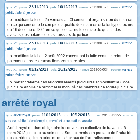
loi
service
22/11/2013
10/12/2013
2013009528
type
prom.
pub.
numac
source
public federal justice
Loi modifiant la loi du 25 ventôse an XI contenant organisation du notariat
en ce qui concerne le compte de qualité des notaires et la loi hypothécaire
du 16 décembre 1831 en ce qui concerne le compte de qualité des
avocats, des notaires et des huissiers de justice
loi
service
22/11/2013
10/12/2013
2013009529
type
prom.
pub.
numac
source
public federal justice
Loi modifiant la loi du 2 août 2002 concernant la lutte contre le retard de
paiement dans les transactions commerciales
loi
service
01/12/2013
10/12/2013
2013009534
type
prom.
pub.
numac
source
public federal justice
Loi portant réforme des arrondissements judiciaires et modifiant le Code
judiciaire en vue de renforcer la mobilité des membres de l'ordre judiciaire
arrêté royal
arrêté royal
11/11/2013
10/12/2013
2013012255
type
prom.
pub.
numac
source
service public federal emploi, travail et concertation sociale
Arrêté royal rendant obligatoire la convention collective de travail du 8
mars 2013, conclue au sein de la Sous-commission paritaire de l'industrie
des carrières, cimenteries et fours à chaux de l'arrondissement