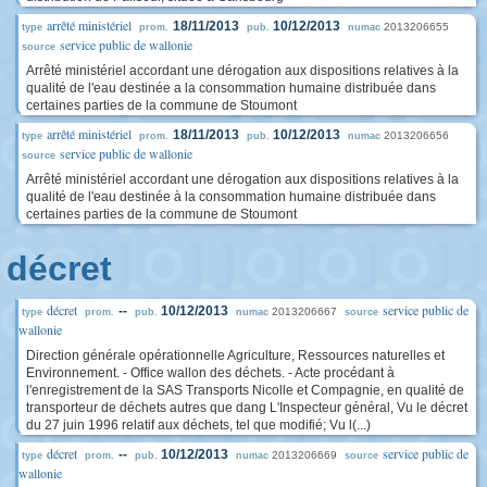
arrêté ministériel
18/11/2013
10/12/2013
2013206655
type
prom.
pub.
numac
service public de wallonie
source
Arrêté ministériel accordant une dérogation aux dispositions relatives à la
qualité de l'eau destinée a la consommation humaine distribuée dans
certaines parties de la commune de Stoumont
arrêté ministériel
18/11/2013
10/12/2013
2013206656
type
prom.
pub.
numac
service public de wallonie
source
Arrêté ministériel accordant une dérogation aux dispositions relatives à la
qualité de l'eau destinée à la consommation humaine distribuée dans
certaines parties de la commune de Stoumont
décret
décret
service public de
--
10/12/2013
2013206667
type
prom.
pub.
numac
source
wallonie
Direction générale opérationnelle Agriculture, Ressources naturelles et
Environnement. - Office wallon des déchets. - Acte procédant à
l'enregistrement de la SAS Transports Nicolle et Compagnie, en qualité de
transporteur de déchets autres que dang L'Inspecteur général, Vu le décret
du 27 juin 1996 relatif aux déchets, tel que modifié; Vu l(...)
décret
service public de
--
10/12/2013
2013206669
type
prom.
pub.
numac
source
wallonie