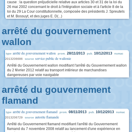
cause : la question préjudicielle relative aux articles 30 et 31 de la loi du
26 mai 2002 concernant le droit à l'intégration sociale et à l'article 8 de la
loi du 29 La Cour constitutionnelle, composée des présidents J. Spreutels
et M. Bossuyt, et des juges E. D(...)
arrêté du gouvernement
wallon
arrêté du gouvernement wallon
28/11/2013
10/12/2013
type
prom.
pub.
numac
service public de wallonie
2013206686
source
Arrêté du Gouvernement wallon modifiant l'arrêté du Gouvernement wallon
du 2 février 2012 relatif au transport intérieur de marchandises
dangereuses par voie navigable
arrêté du gouvernement
flamand
arrêté du gouvernement flamand
08/11/2013
10/12/2013
type
prom.
pub.
numac
autorite flamande
2013206729
source
Arrêté du Gouvernement flamand modifiant l'arrêté du Gouvernement
flamand du 7 novembre 2008 relatif au lancement d'une expérience en