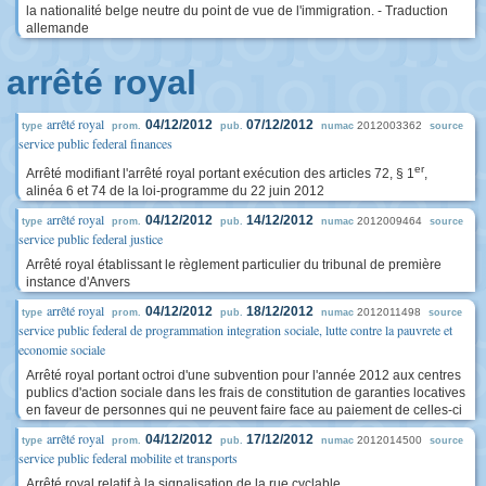
la nationalité belge neutre du point de vue de l'immigration. - Traduction
allemande
arrêté royal
arrêté royal
04/12/2012
07/12/2012
2012003362
type
prom.
pub.
numac
source
service public federal finances
er
Arrêté modifiant l'arrêté royal portant exécution des articles 72, § 1
,
alinéa 6 et 74 de la loi-programme du 22 juin 2012
arrêté royal
04/12/2012
14/12/2012
2012009464
type
prom.
pub.
numac
source
service public federal justice
Arrêté royal établissant le règlement particulier du tribunal de première
instance d'Anvers
arrêté royal
04/12/2012
18/12/2012
2012011498
type
prom.
pub.
numac
source
service public federal de programmation integration sociale, lutte contre la pauvrete et
economie sociale
Arrêté royal portant octroi d'une subvention pour l'année 2012 aux centres
publics d'action sociale dans les frais de constitution de garanties locatives
en faveur de personnes qui ne peuvent faire face au paiement de celles-ci
arrêté royal
04/12/2012
17/12/2012
2012014500
type
prom.
pub.
numac
source
service public federal mobilite et transports
Arrêté royal relatif à la signalisation de la rue cyclable