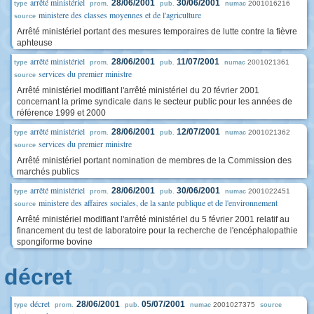
arrêté ministériel
28/06/2001
30/06/2001
2001016216
type
prom.
pub.
numac
ministere des classes moyennes et de l'agriculture
source
Arrêté ministériel portant des mesures temporaires de lutte contre la fièvre
aphteuse
arrêté ministériel
28/06/2001
11/07/2001
2001021361
type
prom.
pub.
numac
services du premier ministre
source
Arrêté ministériel modifiant l'arrêté ministériel du 20 février 2001
concernant la prime syndicale dans le secteur public pour les années de
référence 1999 et 2000
arrêté ministériel
28/06/2001
12/07/2001
2001021362
type
prom.
pub.
numac
services du premier ministre
source
Arrêté ministériel portant nomination de membres de la Commission des
marchés publics
arrêté ministériel
28/06/2001
30/06/2001
2001022451
type
prom.
pub.
numac
ministere des affaires sociales, de la sante publique et de l'environnement
source
Arrêté ministériel modifiant l'arrêté ministériel du 5 février 2001 relatif au
financement du test de laboratoire pour la recherche de l'encéphalopathie
spongiforme bovine
décret
décret
28/06/2001
05/07/2001
2001027375
type
prom.
pub.
numac
source