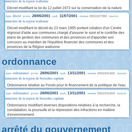
ministere de la region wallonne
Décret modifiant la loi du 12 juillet 1973 sur la conservation de la nature
décret
28/06/2001
11/07/2001
2001027393
type
prom.
pub.
numac
source
ministere de la region wallonne
Décret modifiant le décret du 23 mars 1995 portant création d'un Centre
régional d'aide aux communes chargé d'assurer le suivi et le contrôle des
plans de gestion des communes et des provinces et d'apporter son
concours au maintien de l'équilibre financier des communes et des
provinces de la Région wallonne
ordonnance
ordonnance
28/06/2001
13/11/2001
2001031402
type
prom.
pub.
numac
source
ministere de la region de bruxelles-capitale
Ordonnance relative au Fonds pour le financement de la politique de l'eau
ordonnance
28/06/2001
13/11/2001
2001031403
type
prom.
pub.
numac
source
ministere de la region de bruxelles-capitale
Ordonnance modifiant diverses dispositions relatives à la recherche, la
constatation, la poursuite et la répression des infractions en matière
d'environnement
arrêté du gouvernement