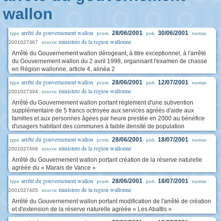
wallon
arrêté du gouvernement wallon
28/06/2001
30/06/2001
type
prom.
pub.
numac
ministere de la region wallonne
2001027367
source
Arrêté du Gouvernement wallon dérogeant, à titre exceptionnel, à l'arrêté
du Gouvernement wallon du 2 avril 1998, organisant l'examen de chasse
en Région wallonne, article 4, alinéa 2
arrêté du gouvernement wallon
28/06/2001
12/07/2001
type
prom.
pub.
numac
ministere de la region wallonne
2001027394
source
Arrêté du Gouvernement wallon portant règlement d'une subvention
supplémentaire de 5 francs octroyée aux services agréés d'aide aux
familles et aux personnes âgées par heure prestée en 2000 au bénéfice
d'usagers habitant des communes à faible densité de population
arrêté du gouvernement wallon
28/06/2001
18/07/2001
type
prom.
pub.
numac
ministere de la region wallonne
2001027406
source
Arrêté du Gouvernement wallon portant création de la réserve naturelle
agréée du « Marais de Vance »
arrêté du gouvernement wallon
28/06/2001
18/07/2001
type
prom.
pub.
numac
ministere de la region wallonne
2001027405
source
Arrêté du Gouvernement wallon portant modification de l'arrêté de création
et d'extension de la réserve naturelle agréée « Les Abattis »