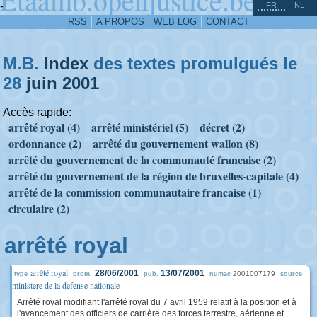
^
-
FR
NL
RSS
A PROPOS
WEB LOG
CONTACT
M.B.
Index
des textes promulgués le
28
juin
2001
Accès rapide:
arrêté royal (4)
arrêté ministériel (5)
décret (2)
ordonnance (2)
arrêté du gouvernement wallon (8)
arrêté du gouvernement de la communauté francaise (2)
arrêté du gouvernement de la région de bruxelles-capitale (4)
arrêté de la commission communautaire francaise (1)
circulaire (2)
arrêté royal
arrêté royal
28/06/2001
13/07/2001
2001007179
type
prom.
pub.
numac
source
ministere de la defense nationale
Arrêté royal modifiant l'arrêté royal du 7 avril 1959 relatif à la position et à
l'avancement des officiers de carrière des forces terrestre, aérienne et