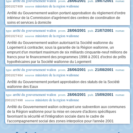
arrêté du gouvernement wallon
28/06/2001
19/07/2001
type
prom.
pub.
numac
ministere de la region wallonne
2001027409
source
Arrêté du Gouvernement wallon portant approbation du règlement d'ordre
intérieur de la Commission d'agrément des centres de coordination de
soins et services à domicile
arrêté du gouvernement wallon
28/06/2001
21/07/2001
type
prom.
pub.
numac
ministere de la region wallonne
2001027412
source
Arrêté du Gouvernement wallon autorisant la Société wallonne du
Logement à contracter, sous la garantie de la Région wallonne, un
emprunt d'un montant maximum de six milliards cinquante-neuf millions de
francs pour le financement des programmes 1998 à 2001 d'octroi de prêts
hypothécaires par la Société wallonne du Logement
arrêté du gouvernement wallon
28/06/2001
21/08/2001
type
prom.
pub.
numac
ministere de la region wallonne
2001027464
source
Arrêté du Gouvernement portant approbation des statuts de la Société
wallonne des Eaux
arrêté du gouvernement wallon
28/06/2001
15/09/2001
type
prom.
pub.
numac
ministere de la region wallonne
2001027498
source
Arrêté du Gouvernement wallon octroyant une subvention aux communes
de la Région wallonne pour la mise en oeuvre d'actions spécifiques
favorisant la sécurité et l'intégration sociale dans le cadre de
l'accompagnement social des zones interpolice pour l'année 2001