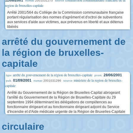
commission communautaire francaise de la
11/08/2001
2001031275
numac
source
region de bruxelles-capitale
Arrêté 2001/564 du Collège de la Commission communautaire française
portant régularisation des normes d'agrément et d'octroi de subventions
aux services d'aide aux victimes, aux prévenus en liberté et aux détenus
libérés
arrêté du gouvernement de
la région de bruxelles-
capitale
arrêté du gouvernement de la région de bruxelles-capitale
28/06/2001
type
prom.
ministere de la region de bruxelles-
01/09/2001
2001031296
pub.
numac
source
capitale
Arrêté du Gouvernement de la Région de Bruxelles-Capital abrogeant
l'arrêté du Gouvernement de la Région de Bruxelles-Capitale du 29
septembre 1994 déterminant les délégations de compétences au
fonctionnaire dirigeant et au fonctionnaire dirigeant adjoint du Service
d'Incendie et d'Aide médicale urgente de la Région de Bruxelles-Capitale
circulaire