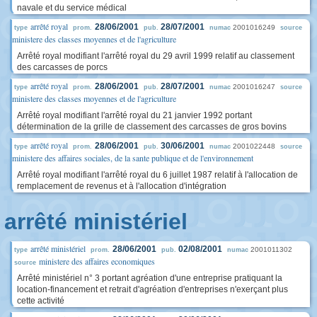
navale et du service médical
arrêté royal
28/06/2001
28/07/2001
2001016249
type
prom.
pub.
numac
source
ministere des classes moyennes et de l'agriculture
Arrêté royal modifiant l'arrêté royal du 29 avril 1999 relatif au classement
des carcasses de porcs
arrêté royal
28/06/2001
28/07/2001
2001016247
type
prom.
pub.
numac
source
ministere des classes moyennes et de l'agriculture
Arrêté royal modifiant l'arrêté royal du 21 janvier 1992 portant
détermination de la grille de classement des carcasses de gros bovins
arrêté royal
28/06/2001
30/06/2001
2001022448
type
prom.
pub.
numac
source
ministere des affaires sociales, de la sante publique et de l'environnement
Arrêté royal modifiant l'arrêté royal du 6 juillet 1987 relatif à l'allocation de
remplacement de revenus et à l'allocation d'intégration
arrêté ministériel
arrêté ministériel
28/06/2001
02/08/2001
2001011302
type
prom.
pub.
numac
ministere des affaires economiques
source
Arrêté ministériel n° 3 portant agréation d'une entreprise pratiquant la
location-financement et retrait d'agréation d'entreprises n'exerçant plus
cette activité