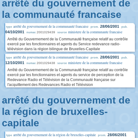
arrêté du gouvernement de
la communauté francaise
arrêté du gouvernement de la communauté francaise
28/06/2001
type
prom.
pub.
ministere de la communaute francaise
04/10/2001
2001029439
numac
source
Arrêté du Gouvernement de la Communauté française relatif au contrôle
exercé par les fonctionnaires et agents du Service redevance radio-
télévision dans la région bilingue de Bruxelles-Capitale
arrêté du gouvernement de la communauté francaise
28/06/2001
type
prom.
pub.
ministere de la communaute francaise
12/10/2001
2001029438
numac
source
Arrêté du Gouvernement de la Communauté française relatif au contrôle
exercé par les fonctionnaires et agents du service de perception de la
Redevance Radio et Télévision de la Communauté française sur
l'acquittement des Redevances Radio et Télévision
arrêté du gouvernement de
la région de bruxelles-
capitale
arrêté du gouvernement de la région de bruxelles-capitale
28/06/2001
type
prom.