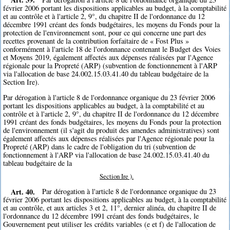
février 2006 portant les dispositions applicables au budget, à la comptabilité
et au contrôle et à l'article 2, 9°, du chapitre II de l'ordonnance du 12
décembre 1991 créant des fonds budgétaires, les moyens du Fonds pour la
protection de l'environnement sont, pour ce qui concerne une part des
recettes provenant de la contribution forfaitaire de « Fost Plus »
conformément à l'article 18 de l'ordonnance contenant le Budget des Voies
et Moyens 2019, également affectés aux dépenses réalisées par l'Agence
régionale pour la Propreté (ARP) (subvention de fonctionnement à l'ARP
via l'allocation de base 24.002.15.03.41.40 du tableau budgétaire de la
Section Ire).
Par dérogation à l'article 8 de l'ordonnance organique du 23 février 2006
portant les dispositions applicables au budget, à la comptabilité et au
contrôle et à l'article 2, 9°, du chapitre II de l'ordonnance du 12 décembre
1991 créant des fonds budgétaires, les moyens du Fonds pour la protection
de l'environnement (il s'agit du produit des amendes administratives) sont
également affectés aux dépenses réalisées par l'Agence régionale pour la
Propreté (ARP) dans le cadre de l'obligation du tri (subvention de
fonctionnement à l'ARP via l'allocation de base 24.002.15.03.41.40 du
tableau budgétaire de la
Section Ire ).
Art. 40.
Par dérogation à l'article 8 de l'ordonnance organique du 23
février 2006 portant les dispositions applicables au budget, à la comptabilité
et au contrôle, et aux articles 3 et 2, 11°, dernier alinéa, du chapitre II de
l'ordonnance du 12 décembre 1991 créant des fonds budgétaires, le
Gouvernement peut utiliser les crédits variables (e et f) de l'allocation de