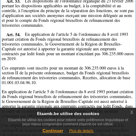
Art. 53.
Les dispositions de l'ordonnance organique du 23 février 2006
portant les dispositions applicables au budget, à la comptabilité et au
contrôle, à l'exception du principe de la séparation des fonctions, ne sont pas
d'application aux sociétés anonymes exerçant une mission déléguée au nom
et pour le compte du Fonds régional bruxellois de refinancement des
trésoreries communales.
Art. 54.
En application de l'article 5 de l'ordonnance du 8 avril 1993
portant création du Fonds régional bruxellois de refinancement des
trésoreries communales, le Gouvernement de la Région de Bruxelles-
Capitale est autorisé à apporter la garantie régionale aux emprunts
contractés par ledit fonds pour un montant n'excédant pas 306.235.000 euros
en 2019.
Ces emprunts sont inscrits pour un montant de 306.235.000 euros à la
section II de la présente ordonnance, budget du Fonds régional bruxellois
de refinancement des trésoreries communales, Recettes, allocation de base
01.001.03.04.96.10.
En application de l'article 5 de l'ordonnance du 8 avril 1993 portant création
du Fonds régional bruxellois de refinancement des trésoreries communales,
le Gouvernement de la Région de Bruxelles-Capitale est aussi autorisé à
apporter la garantie régionale aux emprunts contractés par ledit Fonds, dans
le cadre de sa mission 2 (Centre de coordination), pour un montant
x
Etaamb.be utilise des cookies
n'excédant pas 600.000.000 euros en 2019.
Etaamb.be utilise les cookies pour retenir votre préférence linguistique et
pour mieux comprendre comment etaamb.be est utilisé.
Ces emprunts sont inscrits pour un montant de 600.000.000 euros à la
section II de la présente ordonnance, budget du Fonds régional bruxellois
Continuer
Plus de details
de refinancement des trésoreries communales, Recettes, allocation de base