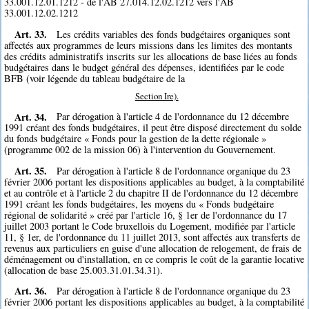
33.001.12.01.1212 - de l'AB 27.014.12.02.1212 vers l'AB
33.001.12.02.1212
Art. 33.
Les crédits variables des fonds budgétaires organiques sont
affectés aux programmes de leurs missions dans les limites des montants
des crédits administratifs inscrits sur les allocations de base liées au fonds
budgétaires dans le budget général des dépenses, identifiées par le code
BFB (voir légende du tableau budgétaire de la
Section Ire).
Art. 34.
Par dérogation à l'article 4 de l'ordonnance du 12 décembre
1991 créant des fonds budgétaires, il peut être disposé directement du solde
du fonds budgétaire « Fonds pour la gestion de la dette régionale »
(programme 002 de la mission 06) à l'intervention du Gouvernement.
Art. 35.
Par dérogation à l'article 8 de l'ordonnance organique du 23
février 2006 portant les dispositions applicables au budget, à la comptabilité
et au contrôle et à l'article 2 du chapitre II de l'ordonnance du 12 décembre
1991 créant les fonds budgétaires, les moyens du « Fonds budgétaire
régional de solidarité » créé par l'article 16, § 1er de l'ordonnance du 17
juillet 2003 portant le Code bruxellois du Logement, modifiée par l'article
11, § 1er, de l'ordonnance du 11 juillet 2013, sont affectés aux transferts de
revenus aux particuliers en guise d'une allocation de relogement, de frais de
déménagement ou d'installation, en ce compris le coût de la garantie locative
(allocation de base 25.003.31.01.34.31).
Art. 36.
Par dérogation à l'article 8 de l'ordonnance organique du 23
février 2006 portant les dispositions applicables au budget, à la comptabilité