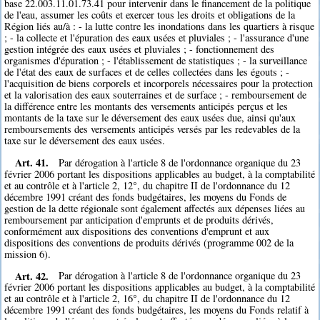
base 22.003.11.01.73.41 pour intervenir dans le financement de la politique
de l'eau, assumer les coûts et exercer tous les droits et obligations de la
Région liés au/à : - la lutte contre les inondations dans les quartiers à risque
; - la collecte et l'épuration des eaux usées et pluviales ; - l'assurance d'une
gestion intégrée des eaux usées et pluviales ; - fonctionnement des
organismes d'épuration ; - l'établissement de statistiques ; - la surveillance
de l'état des eaux de surfaces et de celles collectées dans les égouts ; -
l'acquisition de biens corporels et incorporels nécessaires pour la protection
et la valorisation des eaux souterraines et de surface ; - remboursement de
la différence entre les montants des versements anticipés perçus et les
montants de la taxe sur le déversement des eaux usées due, ainsi qu'aux
remboursements des versements anticipés versés par les redevables de la
taxe sur le déversement des eaux usées.
Art. 41.
Par dérogation à l'article 8 de l'ordonnance organique du 23
février 2006 portant les dispositions applicables au budget, à la comptabilité
et au contrôle et à l'article 2, 12°, du chapitre II de l'ordonnance du 12
décembre 1991 créant des fonds budgétaires, les moyens du Fonds de
gestion de la dette régionale sont également affectés aux dépenses liées au
remboursement par anticipation d'emprunts et de produits dérivés,
conformément aux dispositions des conventions d'emprunt et aux
dispositions des conventions de produits dérivés (programme 002 de la
mission 6).
Art. 42.
Par dérogation à l'article 8 de l'ordonnance organique du 23
février 2006 portant les dispositions applicables au budget, à la comptabilité
et au contrôle et à l'article 2, 16°, du chapitre II de l'ordonnance du 12
décembre 1991 créant des fonds budgétaires, les moyens du Fonds relatif à