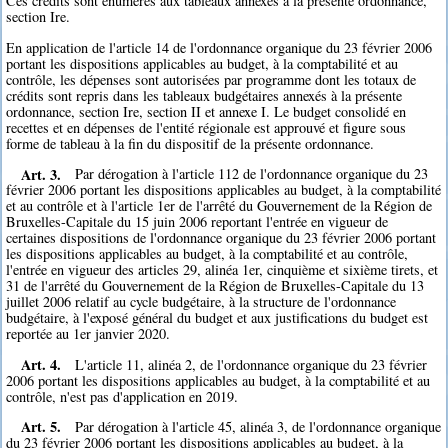
Ces crédits sont énumérés aux tableaux annexés à la présente ordonnance,
section Ire.
En application de l'article 14 de l'ordonnance organique du 23 février 2006
portant les dispositions applicables au budget, à la comptabilité et au
contrôle, les dépenses sont autorisées par programme dont les totaux de
crédits sont repris dans les tableaux budgétaires annexés à la présente
ordonnance, section Ire, section II et annexe I. Le budget consolidé en
recettes et en dépenses de l'entité régionale est approuvé et figure sous
forme de tableau à la fin du dispositif de la présente ordonnance.
Art. 3.
Par dérogation à l'article 112 de l'ordonnance organique du 23
février 2006 portant les dispositions applicables au budget, à la comptabilité
et au contrôle et à l'article 1er de l'arrêté du Gouvernement de la Région de
Bruxelles-Capitale du 15 juin 2006 reportant l'entrée en vigueur de
certaines dispositions de l'ordonnance organique du 23 février 2006 portant
les dispositions applicables au budget, à la comptabilité et au contrôle,
l'entrée en vigueur des articles 29, alinéa 1er, cinquième et sixième tirets, et
31 de l'arrêté du Gouvernement de la Région de Bruxelles-Capitale du 13
juillet 2006 relatif au cycle budgétaire, à la structure de l'ordonnance
budgétaire, à l'exposé général du budget et aux justifications du budget est
reportée au 1er janvier 2020.
Art. 4.
L'article 11, alinéa 2, de l'ordonnance organique du 23 février
2006 portant les dispositions applicables au budget, à la comptabilité et au
contrôle, n'est pas d'application en 2019.
Art. 5.
Par dérogation à l'article 45, alinéa 3, de l'ordonnance organique
du 23 février 2006 portant les dispositions applicables au budget, à la