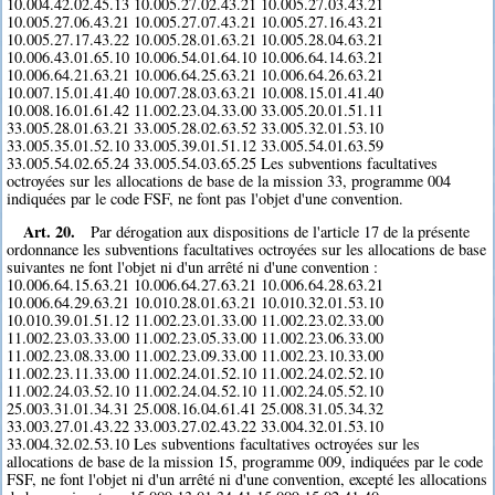
10.004.42.02.45.13 10.005.27.02.43.21 10.005.27.03.43.21
10.005.27.06.43.21 10.005.27.07.43.21 10.005.27.16.43.21
10.005.27.17.43.22 10.005.28.01.63.21 10.005.28.04.63.21
10.006.43.01.65.10 10.006.54.01.64.10 10.006.64.14.63.21
10.006.64.21.63.21 10.006.64.25.63.21 10.006.64.26.63.21
10.007.15.01.41.40 10.007.28.03.63.21 10.008.15.01.41.40
10.008.16.01.61.42 11.002.23.04.33.00 33.005.20.01.51.11
33.005.28.01.63.21 33.005.28.02.63.52 33.005.32.01.53.10
33.005.35.01.52.10 33.005.39.01.51.12 33.005.54.01.63.59
33.005.54.02.65.24 33.005.54.03.65.25 Les subventions facultatives
octroyées sur les allocations de base de la mission 33, programme 004
indiquées par le code FSF, ne font pas l'objet d'une convention.
Art. 20.
Par dérogation aux dispositions de l'article 17 de la présente
ordonnance les subventions facultatives octroyées sur les allocations de base
suivantes ne font l'objet ni d'un arrêté ni d'une convention :
10.006.64.15.63.21 10.006.64.27.63.21 10.006.64.28.63.21
10.006.64.29.63.21 10.010.28.01.63.21 10.010.32.01.53.10
10.010.39.01.51.12 11.002.23.01.33.00 11.002.23.02.33.00
11.002.23.03.33.00 11.002.23.05.33.00 11.002.23.06.33.00
11.002.23.08.33.00 11.002.23.09.33.00 11.002.23.10.33.00
11.002.23.11.33.00 11.002.24.01.52.10 11.002.24.02.52.10
11.002.24.03.52.10 11.002.24.04.52.10 11.002.24.05.52.10
25.003.31.01.34.31 25.008.16.04.61.41 25.008.31.05.34.32
33.003.27.01.43.22 33.003.27.02.43.22 33.004.32.01.53.10
33.004.32.02.53.10 Les subventions facultatives octroyées sur les
allocations de base de la mission 15, programme 009, indiquées par le code
FSF, ne font l'objet ni d'un arrêté ni d'une convention, excepté les allocations