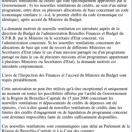
nouvelles ventilations de crédits qui sont spécifiquement approuvées par le
Gouvernement ; b) les nouvelles ventilations de crédits, au sein d'un même
programme, entre deux ou plusieurs allocations de base concernant un code
économique similaire (c.-à-d. le premier chiffre du code économique est
identique), après accord du Ministre du Budget.
La demande motivée de nouvelle ventilation est introduite auprès de la
direction du Budget de l'administration Bruxelles Finances et Budget du
S.P.R.B. par le Ministre ou le secrétaire d'Etat concerné, via
l'administration concernée. Si les nouvelles ventilations concernent des
allocations de base qui sont du ressort de différents Ministres ou
Secrétaires d'Etat (dans le cas d'une mission partagée ou d'un programme
partagé ou dans le cas de plusieurs missions et/ou programmes appartenant
à plusieurs Ministres ou Secrétaires d'Etat), la demande motivée est
introduite conjointement.
L'avis de l'Inspection des Finances et l'accord du Ministre du Budget sont
requis préalablement.
Cette autorisation ne peut être utilisée qu'à titre exceptionnel et uniquement
au moment où toutes les possibilités offertes par l'arrêté du Gouvernement
de la Région de Bruxelles-Capitale du 15 juin 2006 concernant les
nouvelles ventilations et dépassements de crédits de dépenses ont été
épuisées, c'est-à-dire quand de nouvelles ventilations de crédits dans les
limites des crédits d'engagement ou de liquidation du programme concerné
sont devenues impossibles faute de crédits suffisamment disponibles.
Ces nouvelles ventilations sont communiquées sans délai au Parlement de la
Région de Bruxelles-Capitale et à la Cour des comptes.