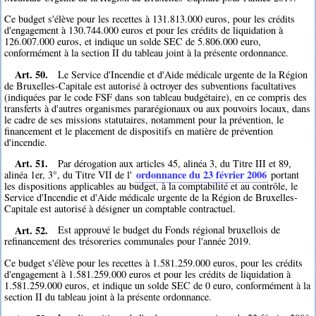
Ce budget s'élève pour les recettes à 131.813.000 euros, pour les crédits
d'engagement à 130.744.000 euros et pour les crédits de liquidation à
126.007.000 euros, et indique un solde SEC de 5.806.000 euro,
conformément à la section II du tableau joint à la présente ordonnance.
Art. 50.
Le Service d'Incendie et d'Aide médicale urgente de la Région
de Bruxelles-Capitale est autorisé à octroyer des subventions facultatives
(indiquées par le code FSF dans son tableau budgétaire), en ce compris des
transferts à d'autres organismes pararégionaux ou aux pouvoirs locaux, dans
le cadre de ses missions statutaires, notamment pour la prévention, le
financement et le placement de dispositifs en matière de prévention
d'incendie.
Art. 51.
Par dérogation aux articles 45, alinéa 3, du Titre III et 89,
ordonnance du 23 février 2006
alinéa 1er, 3°, du Titre VII de l'
portant
les dispositions applicables au budget, à la comptabilité et au contrôle, le
Service d'Incendie et d'Aide médicale urgente de la Région de Bruxelles-
Capitale est autorisé à désigner un comptable contractuel.
Art. 52.
Est approuvé le budget du Fonds régional bruxellois de
refinancement des trésoreries communales pour l'année 2019.
Ce budget s'élève pour les recettes à 1.581.259.000 euros, pour les crédits
d'engagement à 1.581.259.000 euros et pour les crédits de liquidation à
1.581.259.000 euros, et indique un solde SEC de 0 euro, conformément à la
section II du tableau joint à la présente ordonnance.