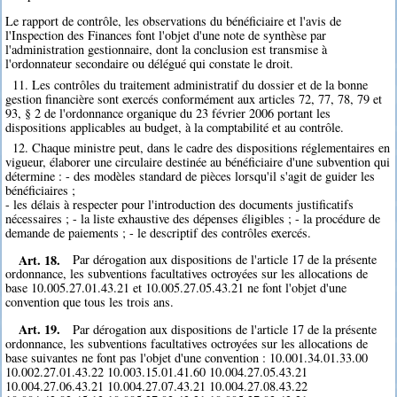
Le rapport de contrôle, les observations du bénéficiaire et l'avis de
l'Inspection des Finances font l'objet d'une note de synthèse par
l'administration gestionnaire, dont la conclusion est transmise à
l'ordonnateur secondaire ou délégué qui constate le droit.
11. Les contrôles du traitement administratif du dossier et de la bonne
gestion financière sont exercés conformément aux articles 72, 77, 78, 79 et
93, § 2 de l'ordonnance organique du 23 février 2006 portant les
dispositions applicables au budget, à la comptabilité et au contrôle.
12. Chaque ministre peut, dans le cadre des dispositions réglementaires en
vigueur, élaborer une circulaire destinée au bénéficiaire d'une subvention qui
détermine : - des modèles standard de pièces lorsqu'il s'agit de guider les
bénéficiaires ;
- les délais à respecter pour l'introduction des documents justificatifs
nécessaires ; - la liste exhaustive des dépenses éligibles ; - la procédure de
demande de paiements ; - le descriptif des contrôles exercés.
Art. 18.
Par dérogation aux dispositions de l'article 17 de la présente
ordonnance, les subventions facultatives octroyées sur les allocations de
base 10.005.27.01.43.21 et 10.005.27.05.43.21 ne font l'objet d'une
convention que tous les trois ans.
Art. 19.
Par dérogation aux dispositions de l'article 17 de la présente
ordonnance, les subventions facultatives octroyées sur les allocations de
base suivantes ne font pas l'objet d'une convention : 10.001.34.01.33.00
10.002.27.01.43.22 10.003.15.01.41.60 10.004.27.05.43.21
10.004.27.06.43.21 10.004.27.07.43.21 10.004.27.08.43.22