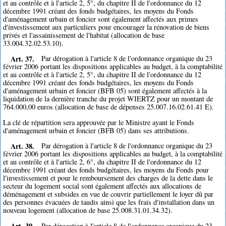
et au contrôle et à l'article 2, 5°, du chapitre II de l'ordonnance du 12
décembre 1991 créant des fonds budgétaires, les moyens du Fonds
d'aménagement urbain et foncier sont également affectés aux primes
d'investissement aux particuliers pour encourager la rénovation de biens
privés et l'assainissement de l'habitat (allocation de base
33.004.32.02.53.10).
Art. 37.
Par dérogation à l'article 8 de l'ordonnance organique du 23
février 2006 portant les dispositions applicables au budget, à la comptabilité
et au contrôle et à l'article 2, 5°, du chapitre II de l'ordonnance du 12
décembre 1991 créant des fonds budgétaires, les moyens du Fonds
d'aménagement urbain et foncier (BFB 05) sont également affectés à la
liquidation de la dernière tranche du projet WIERTZ pour un montant de
764.000,00 euros (allocation de base de dépenses 25.007.16.02.61.41 E).
La clé de répartition sera approuvée par le Ministre ayant le Fonds
d'aménagement urbain et foncier (BFB 05) dans ses attributions.
Art. 38.
Par dérogation à l'article 8 de l'ordonnance organique du 23
février 2006 portant les dispositions applicables au budget, à la comptabilité
et au contrôle et à l'article 2, 6°, du chapitre II de l'ordonnance du 12
décembre 1991 créant des fonds budgétaires, les moyens du Fonds pour
l'investissement et pour le remboursement des charges de la dette dans le
secteur du logement social sont également affectés aux allocations de
déménagement et subsides en vue de couvrir partiellement le loyer dû par
des personnes évacuées de taudis ainsi que les frais d'installation dans un
nouveau logement (allocation de base 25.008.31.01.34.32).
Art. 39.
Par dérogation à l'article 8 de l'ordonnance organique du 23