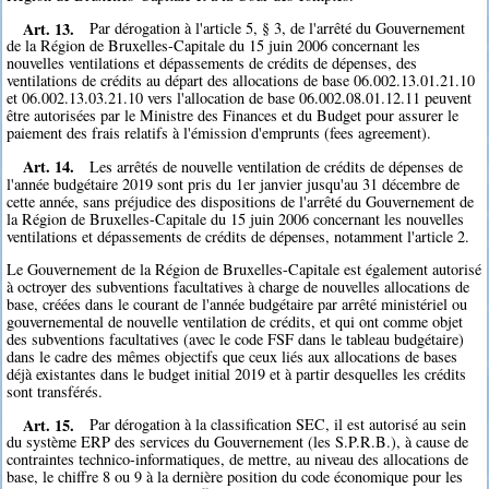
Art. 13.
Par dérogation à l'article 5, § 3, de l'arrêté du Gouvernement
de la Région de Bruxelles-Capitale du 15 juin 2006 concernant les
nouvelles ventilations et dépassements de crédits de dépenses, des
ventilations de crédits au départ des allocations de base 06.002.13.01.21.10
et 06.002.13.03.21.10 vers l'allocation de base 06.002.08.01.12.11 peuvent
être autorisées par le Ministre des Finances et du Budget pour assurer le
paiement des frais relatifs à l'émission d'emprunts (fees agreement).
Art. 14.
Les arrêtés de nouvelle ventilation de crédits de dépenses de
l'année budgétaire 2019 sont pris du 1er janvier jusqu'au 31 décembre de
cette année, sans préjudice des dispositions de l'arrêté du Gouvernement de
la Région de Bruxelles-Capitale du 15 juin 2006 concernant les nouvelles
ventilations et dépassements de crédits de dépenses, notamment l'article 2.
Le Gouvernement de la Région de Bruxelles-Capitale est également autorisé
à octroyer des subventions facultatives à charge de nouvelles allocations de
base, créées dans le courant de l'année budgétaire par arrêté ministériel ou
gouvernemental de nouvelle ventilation de crédits, et qui ont comme objet
des subventions facultatives (avec le code FSF dans le tableau budgétaire)
dans le cadre des mêmes objectifs que ceux liés aux allocations de bases
déjà existantes dans le budget initial 2019 et à partir desquelles les crédits
sont transférés.
Art. 15.
Par dérogation à la classification SEC, il est autorisé au sein
du système ERP des services du Gouvernement (les S.P.R.B.), à cause de
contraintes technico-informatiques, de mettre, au niveau des allocations de
base, le chiffre 8 ou 9 à la dernière position du code économique pour les