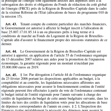
la politique de l'énergie sont également affectés aux dépenses liées à la
subrogation des droits et obligations du Fonds de réduction du coût global
de l'énergie (FRCE) près de la Région de Bruxelles-Capitale dans le cadre
de la sixième Réforme de l'Etat (allocations de bases du programme 010 de
la mission 15).
Art. 43.
Tenant compte du contexte particulier des marchés financiers,
le Gouvernement est autorisé à affecter le budget inscrit à l'allocation de
base 25.007.17.01.85.14 à un ou plusieurs prêts à long terme et à
conditions de marché au Fonds du Logement de la Région de Bruxelles-
Capitale afin d'assurer le financement propre des missions statutaires de ce
dernier.
Art. 44.
Le Gouvernement de la Région de Bruxelles-Capitale est
autorisé à apporter, en application de l'article 55 de l'ordonnance organique
du 13 décembre 2007 relative aux aides pour la promotion de l'expansion
économique, la garantie régionale pour un montant n'excédant pas
35.000.000 euros en 2019.
Art. 45.
§ 1er. Par dérogation à l'article 44 de l'ordonnance organique
du 23 février 2006 portant les dispositions applicables au budget, à la
comptabilité et au contrôle, les liquidations nécessaires afférentes aux
obligations nécessaires pour assurer le fonctionnement continu de l'entité
régionale peuvent être effectuées à partir du vote de l'ordonnance contenant
le budget initial de l'entité régionale pour l'année suivante à charge des
crédits de liquidation du budget de cette année budgétaire suivante, dans les
limites du tiers des crédits de liquidation votés pour les allocations de base
de dépenses correspondantes de l'année en cours. § 2. L'Inspection des
Finances évalue préalablement la nécessité des dépenses pour assurer le