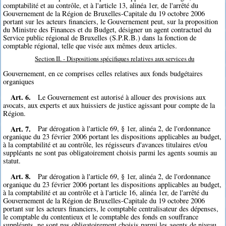
comptabilité et au contrôle, et à l'article 13, alinéa 1er, de l'arrêté du
Gouvernement de la Région de Bruxelles-Capitale du 19 octobre 2006
portant sur les acteurs financiers, le Gouvernement peut, sur la proposition
du Ministre des Finances et du Budget, désigner un agent contractuel du
Service public régional de Bruxelles (S.P.R.B.) dans la fonction de
comptable régional, telle que visée aux mêmes deux articles.
Section II. - Dispositions spécifiques relatives aux services du
Gouvernement, en ce comprises celles relatives aux fonds budgétaires
organiques
Art. 6.
Le Gouvernement est autorisé à allouer des provisions aux
avocats, aux experts et aux huissiers de justice agissant pour compte de la
Région.
Art. 7.
Par dérogation à l'article 69, § 1er, alinéa 2, de l'ordonnance
organique du 23 février 2006 portant les dispositions applicables au budget,
à la comptabilité et au contrôle, les régisseurs d'avances titulaires et/ou
suppléants ne sont pas obligatoirement choisis parmi les agents soumis au
statut.
Art. 8.
Par dérogation à l'article 69, § 1er, alinéa 2, de l'ordonnance
organique du 23 février 2006 portant les dispositions applicables au budget,
à la comptabilité et au contrôle et à l'article 16, alinéa 1er, de l'arrêté du
Gouvernement de la Région de Bruxelles-Capitale du 19 octobre 2006
portant sur les acteurs financiers, le comptable centralisateur des dépenses,
le comptable du contentieux et le comptable des fonds en souffrance
suppléants, ne sont pas obligatoirement choisis parmi les agents de niveau