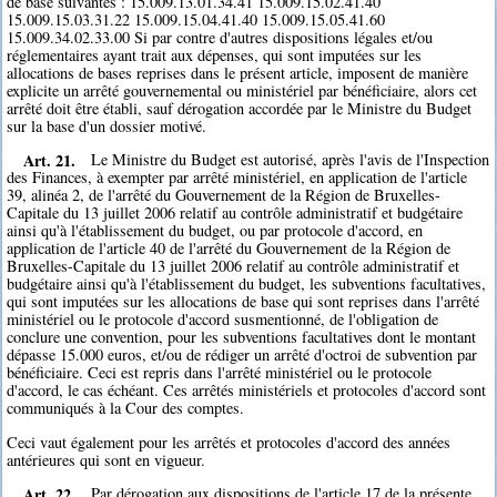
de base suivantes : 15.009.13.01.34.41 15.009.15.02.41.40
15.009.15.03.31.22 15.009.15.04.41.40 15.009.15.05.41.60
15.009.34.02.33.00 Si par contre d'autres dispositions légales et/ou
réglementaires ayant trait aux dépenses, qui sont imputées sur les
allocations de bases reprises dans le présent article, imposent de manière
explicite un arrêté gouvernemental ou ministériel par bénéficiaire, alors cet
arrêté doit être établi, sauf dérogation accordée par le Ministre du Budget
sur la base d'un dossier motivé.
Art. 21.
Le Ministre du Budget est autorisé, après l'avis de l'Inspection
des Finances, à exempter par arrêté ministériel, en application de l'article
39, alinéa 2, de l'arrêté du Gouvernement de la Région de Bruxelles-
Capitale du 13 juillet 2006 relatif au contrôle administratif et budgétaire
ainsi qu'à l'établissement du budget, ou par protocole d'accord, en
application de l'article 40 de l'arrêté du Gouvernement de la Région de
Bruxelles-Capitale du 13 juillet 2006 relatif au contrôle administratif et
budgétaire ainsi qu'à l'établissement du budget, les subventions facultatives,
qui sont imputées sur les allocations de base qui sont reprises dans l'arrêté
ministériel ou le protocole d'accord susmentionné, de l'obligation de
conclure une convention, pour les subventions facultatives dont le montant
dépasse 15.000 euros, et/ou de rédiger un arrêté d'octroi de subvention par
bénéficiaire. Ceci est repris dans l'arrêté ministériel ou le protocole
d'accord, le cas échéant. Ces arrêtés ministériels et protocoles d'accord sont
communiqués à la Cour des comptes.
Ceci vaut également pour les arrêtés et protocoles d'accord des années
antérieures qui sont en vigueur.
Art. 22.
Par dérogation aux dispositions de l'article 17 de la présente