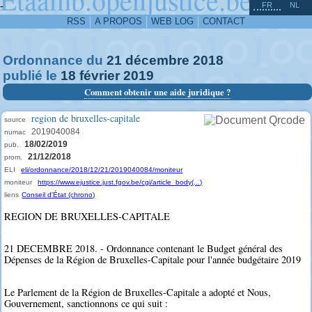
^
-
FR
NL
RSS
A PROPOS
WEB LOG
CONTACT
Ordonnance du
21
décembre
2018
publié le
18
février
2019
Comment obtenir une aide juridique ?
region de bruxelles-capitale
source
2019040084
numac
18/02/2019
pub.
21/12/2018
prom.
ELI
eli/ordonnance/2018/12/21/2019040084/moniteur
moniteur
https://www.ejustice.just.fgov.be/cgi/article_body(...)
liens
Conseil d'État (chrono)
REGION DE BRUXELLES-CAPITALE
21 DECEMBRE 2018. - Ordonnance contenant le Budget général des
Dépenses de la Région de Bruxelles-Capitale pour l'année budgétaire 2019
Le Parlement de la Région de Bruxelles-Capitale a adopté et Nous,
Gouvernement, sanctionnons ce qui suit :