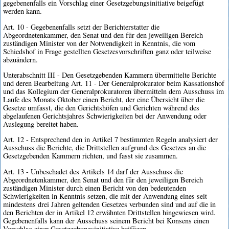
gegebenenfalls ein Vorschlag einer Gesetzgebungsinitiative beigefügt
werden kann.
Art. 10 - Gegebenenfalls setzt der Berichterstatter die
Abgeordnetenkammer, den Senat und den für den jeweiligen Bereich
zuständigen Minister von der Notwendigkeit in Kenntnis, die vom
Schiedshof in Frage gestellten Gesetzesvorschriften ganz oder teilweise
abzuändern.
Unterabschnitt III - Den Gesetzgebenden Kammern übermittelte Berichte
und deren Bearbeitung Art. 11 - Der Generalprokurator beim Kassationshof
und das Kollegium der Generalprokuratoren übermitteln dem Ausschuss im
Laufe des Monats Oktober einen Bericht, der eine Übersicht über die
Gesetze umfasst, die den Gerichtshöfen und Gerichten während des
abgelaufenen Gerichtsjahres Schwierigkeiten bei der Anwendung oder
Auslegung bereitet haben.
Art. 12 - Entsprechend den in Artikel 7 bestimmten Regeln analysiert der
Ausschuss die Berichte, die Drittstellen aufgrund des Gesetzes an die
Gesetzgebenden Kammern richten, und fasst sie zusammen.
Art. 13 - Unbeschadet des Artikels 14 darf der Ausschuss die
Abgeordnetenkammer, den Senat und den für den jeweiligen Bereich
zuständigen Minister durch einen Bericht von den bedeutenden
Schwierigkeiten in Kenntnis setzen, die mit der Anwendung eines seit
mindestens drei Jahren geltenden Gesetzes verbunden sind und auf die in
den Berichten der in Artikel 12 erwähnten Drittstellen hingewiesen wird.
Gegebenenfalls kann der Ausschuss seinem Bericht bei Konsens einen
Vorschlag einer Gesetzgebungsinitiative beifügen.