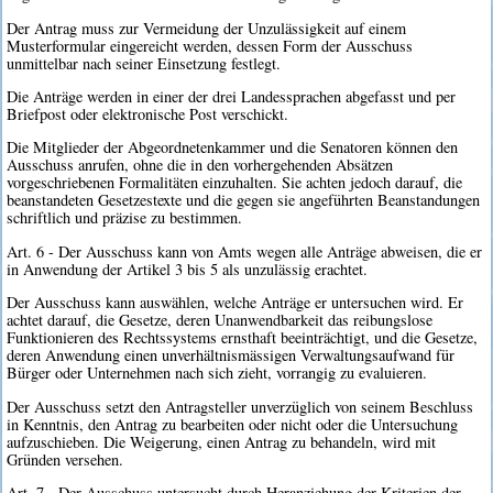
Der Antrag muss zur Vermeidung der Unzulässigkeit auf einem
Musterformular eingereicht werden, dessen Form der Ausschuss
unmittelbar nach seiner Einsetzung festlegt.
Die Anträge werden in einer der drei Landessprachen abgefasst und per
Briefpost oder elektronische Post verschickt.
Die Mitglieder der Abgeordnetenkammer und die Senatoren können den
Ausschuss anrufen, ohne die in den vorhergehenden Absätzen
vorgeschriebenen Formalitäten einzuhalten. Sie achten jedoch darauf, die
beanstandeten Gesetzestexte und die gegen sie angeführten Beanstandungen
schriftlich und präzise zu bestimmen.
Art. 6 - Der Ausschuss kann von Amts wegen alle Anträge abweisen, die er
in Anwendung der Artikel 3 bis 5 als unzulässig erachtet.
Der Ausschuss kann auswählen, welche Anträge er untersuchen wird. Er
achtet darauf, die Gesetze, deren Unanwendbarkeit das reibungslose
Funktionieren des Rechtssystems ernsthaft beeinträchtigt, und die Gesetze,
deren Anwendung einen unverhältnismässigen Verwaltungsaufwand für
Bürger oder Unternehmen nach sich zieht, vorrangig zu evaluieren.
Der Ausschuss setzt den Antragsteller unverzüglich von seinem Beschluss
in Kenntnis, den Antrag zu bearbeiten oder nicht oder die Untersuchung
aufzuschieben. Die Weigerung, einen Antrag zu behandeln, wird mit
Gründen versehen.
Art. 7 - Der Ausschuss untersucht durch Heranziehung der Kriterien der