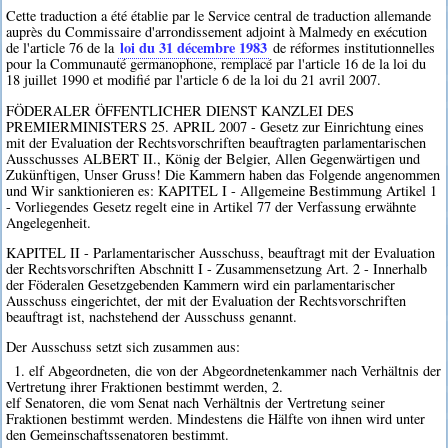
Cette traduction a été établie par le Service central de traduction allemande
auprès du Commissaire d'arrondissement adjoint à Malmedy en exécution
loi du 31 décembre 1983
de l'article 76 de la
de réformes institutionnelles
pour la Communauté germanophone, remplacé par l'article 16 de la loi du
18 juillet 1990 et modifié par l'article 6 de la loi du 21 avril 2007.
FÖDERALER ÖFFENTLICHER DIENST KANZLEI DES
PREMIERMINISTERS 25. APRIL 2007 - Gesetz zur Einrichtung eines
mit der Evaluation der Rechtsvorschriften beauftragten parlamentarischen
Ausschusses ALBERT II., König der Belgier, Allen Gegenwärtigen und
Zukünftigen, Unser Gruss! Die Kammern haben das Folgende angenommen
und Wir sanktionieren es: KAPITEL I - Allgemeine Bestimmung Artikel 1
- Vorliegendes Gesetz regelt eine in Artikel 77 der Verfassung erwähnte
Angelegenheit.
KAPITEL II - Parlamentarischer Ausschuss, beauftragt mit der Evaluation
der Rechtsvorschriften Abschnitt I - Zusammensetzung Art. 2 - Innerhalb
der Föderalen Gesetzgebenden Kammern wird ein parlamentarischer
Ausschuss eingerichtet, der mit der Evaluation der Rechtsvorschriften
beauftragt ist, nachstehend der Ausschuss genannt.
Der Ausschuss setzt sich zusammen aus:
1. elf Abgeordneten, die von der Abgeordnetenkammer nach Verhältnis der
Vertretung ihrer Fraktionen bestimmt werden, 2.
elf Senatoren, die vom Senat nach Verhältnis der Vertretung seiner
Fraktionen bestimmt werden. Mindestens die Hälfte von ihnen wird unter
den Gemeinschaftssenatoren bestimmt.