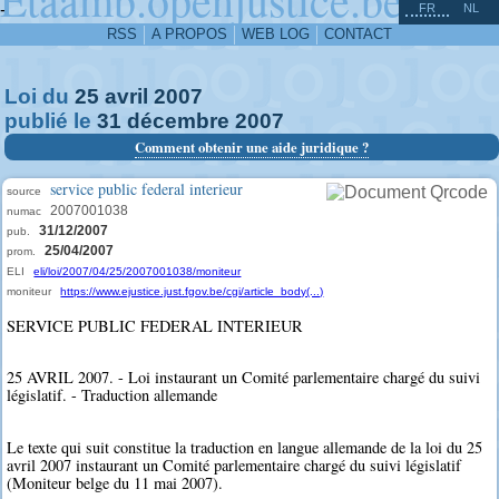
^
-
FR
NL
RSS
A PROPOS
WEB LOG
CONTACT
Loi du
25
avril
2007
publié le
31
décembre
2007
Comment obtenir une aide juridique ?
service public federal interieur
source
2007001038
numac
31/12/2007
pub.
25/04/2007
prom.
ELI
eli/loi/2007/04/25/2007001038/moniteur
moniteur
https://www.ejustice.just.fgov.be/cgi/article_body(...)
SERVICE PUBLIC FEDERAL INTERIEUR
25 AVRIL 2007. - Loi instaurant un Comité parlementaire chargé du suivi
législatif. - Traduction allemande
Le texte qui suit constitue la traduction en langue allemande de la loi du 25
avril 2007 instaurant un Comité parlementaire chargé du suivi législatif
(Moniteur belge du 11 mai 2007).