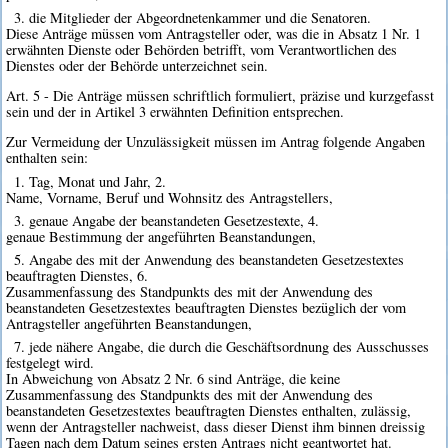
3. die Mitglieder der Abgeordnetenkammer und die Senatoren.
Diese Anträge müssen vom Antragsteller oder, was die in Absatz 1 Nr. 1
erwähnten Dienste oder Behörden betrifft, vom Verantwortlichen des
Dienstes oder der Behörde unterzeichnet sein.
Art. 5 - Die Anträge müssen schriftlich formuliert, präzise und kurzgefasst
sein und der in Artikel 3 erwähnten Definition entsprechen.
Zur Vermeidung der Unzulässigkeit müssen im Antrag folgende Angaben
enthalten sein:
1. Tag, Monat und Jahr, 2.
Name, Vorname, Beruf und Wohnsitz des Antragstellers,
3. genaue Angabe der beanstandeten Gesetzestexte, 4.
genaue Bestimmung der angeführten Beanstandungen,
5. Angabe des mit der Anwendung des beanstandeten Gesetzestextes
beauftragten Dienstes, 6.
Zusammenfassung des Standpunkts des mit der Anwendung des
beanstandeten Gesetzestextes beauftragten Dienstes bezüglich der vom
Antragsteller angeführten Beanstandungen,
7. jede nähere Angabe, die durch die Geschäftsordnung des Ausschusses
festgelegt wird.
In Abweichung von Absatz 2 Nr. 6 sind Anträge, die keine
Zusammenfassung des Standpunkts des mit der Anwendung des
beanstandeten Gesetzestextes beauftragten Dienstes enthalten, zulässig,
wenn der Antragsteller nachweist, dass dieser Dienst ihm binnen dreissig
Tagen nach dem Datum seines ersten Antrags nicht geantwortet hat.