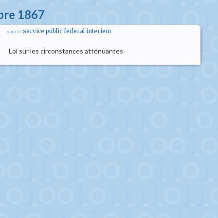
obre 1867
service public federal interieur
source
Loi sur les circonstances atténuantes