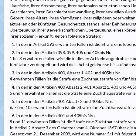
Hautfarbe, ihrer Abstammung, ihrer nationalen oder ethnischen Her
Geschlechts, ihrer Geschlechtsumwandlung, ihrer sexuellen Ausric
Geburt, ihres Alters, ihres Vermögens, ihrer religiösen oder welt
aktuellen oder künftigen Gesundheitszustands, einer Behinderung, 
Überzeugung, ihrer gewerkschaftlichen Überzeugung, eines körpe
ihrer sozialen Herkunft, gelten folgende Strafen:
1. In den in Artikel 393 erwähnten Fällen ist die Strafe eine lebe
2. In den in den Artikeln 398, 399, 405 und 405bis Nr.
1 bis 3 erwähnten Fällen wird die in diesen Artikeln angedrohte H
fünf Jahre verdoppelt und wird die Höchstgeldbusse bis auf höch
3. In den in den Artikeln 400, Absatz 1, 402 und 405bis Nr.
4 erwähnten Fällen ist die Strafe eine Zuchthausstrafe von fünf bis
4. In den in den Artikeln 400 Absatz 2, 401 Absatz 1, 403 und 405b
5 und 9 erwähnten Fällen ist die Strafe eine Zuchthausstrafe von z
5. In den in den Artikeln 401 Absatz 2 und 405bis Nrn.
6, 7 und 10 erwähnten Fällen ist die Strafe eine Zuchthausstrafe v
6. In den in den Artikeln 404 und 405bis Nrn.
8 und 11 erwähnten Fällen ist die Strafe eine Zuchthausstrafe von zw
In Artikel 2 Absatz 3 des Gesetzes vom 4. Oktober 1867 über die 
Gesetz vom 21. Dezember 2009, wird eine Nummer 5/1 mit folgend