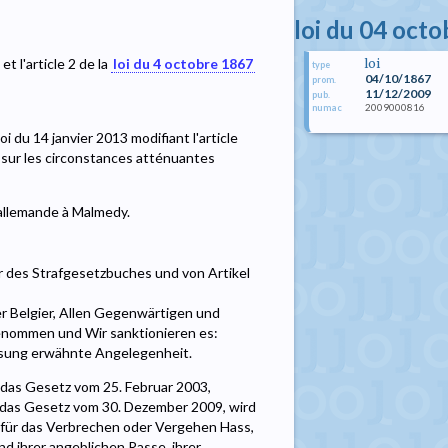
loi du 04 oct
t l'article 2 de la
loi du 4 octobre 1867
loi
type
04/10/1867
prom.
11/12/2009
pub.
2009000816
numac
oi du 14 janvier 2013 modifiant l'article
sur les circonstances atténuantes
 allemande à Malmedy.
 des Strafgesetzbuches und von Artikel
r Belgier, Allen Gegenwärtigen und
nommen und Wir sanktionieren es:
fassung erwähnte Angelegenheit.
 das Gesetz vom 25. Februar 2003,
 das Gesetz vom 30. Dezember 2009, wird
e für das Verbrechen oder Vergehen Hass,
d ihrer angeblichen Rasse, ihrer