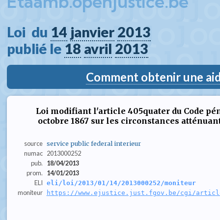
Etaamb.openjustice.be
Loi  du 
14
janvier
2013
publié le 
18
avril
2013
Comment obtenir une aide
Loi modifiant l'article 405quater du Code pénal
octobre 1867 sur les circonstances atténuan
source
service public federal interieur
numac
2013000252
pub.
18/04/2013
prom.
14/01/2013
ELI
eli/loi/2013/01/14/2013000252/moniteur
moniteur
https://www.ejustice.just.fgov.be/cgi/articl