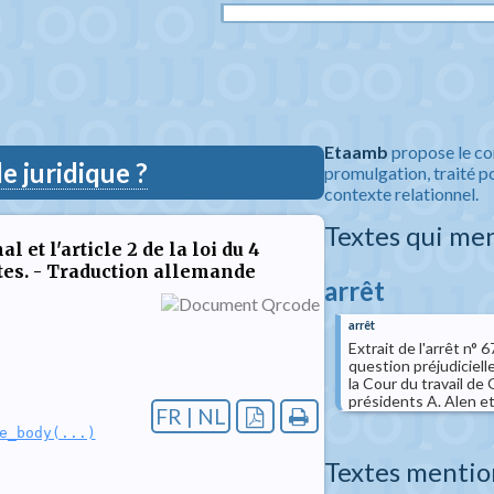
Etaamb
propose le co
 juridique ?
promulgation, traité po
contexte relationnel.
Textes qui me
 et l'article 2 de la loi du 4
tes. - Traduction allemande
arrêt
arrêt
Extrait de l'arrêt n°
question préjudicielle
la Cour du travail d
présidents A. Alen et 
FR | NL
e_body(...)
Textes mentio