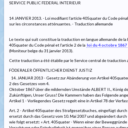
SERVICE PUBLIC FEDERAL INTERIEUR
14 JANVIER 2013. - Loi modifiant l'article 405quater du Code pénal e
sur les circonstances atténuantes. - Traduction allemande
Le texte qui suit constitue la traduction en langue allemande de la l
405quater du Code pénal et l'article 2 de la
loi du 4 octobre 1867
(Moniteur belge du 31 janvier 2013).
Cette traduction a été établie par le Service central de traduction
FÖDERALER ÖFFENTLICHER DIENST JUSTIZ
14. JANUAR 2013 - Gesetz zur Abänderung von Artikel 405quater
2 des Gesetzes vom 4.
Oktober 1867 über die mildernden Umstände ALBERT II., König de
Zukünftigen, Unser Gruss! Die Kammern haben das Folgende ange
Artikel 1 - Vorliegendes Gesetz regelt eine in Artikel 78 der Ver
Art. 2 - Artikel 405quater des Strafgesetzbuches, eingefügt durch
ersetzt durch das Gesetz vom 10. Mai 2007 und abgeändert durch
wie folgt ersetzt: « Art. 405quater - Wenn einer der Beweggründ
Verachtung oder Feindseligkeit ist gegenüber einer Person aufgrun