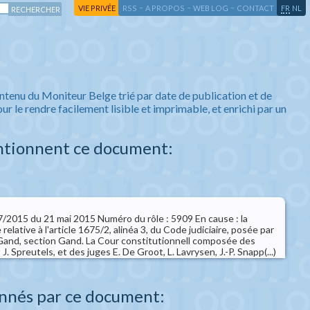
-
-
-
-
VIE PRIVÉE
RSS
A PROPOS
WEB LOG
CONTACT
FR
NL
ntenu du Moniteur Belge trié par date de publication et de
ur le rendre facilement lisible et imprimable, et enrichi par un
ntionnent ce document:
 67/2015 du 21 mai 2015 Numéro du rôle : 5909 En cause : la
 relative à l'article 1675/2, alinéa 3, du Code judiciaire, posée par
e Gand, section Gand. La Cour constitutionnell composée des
J. Spreutels, et des juges E. De Groot, L. Lavrysen, J.-P. Snapp(...)
nnés par ce document: