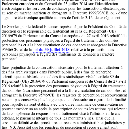
Parlement européen et du Conseil du 23 juillet 2014 sur l'identification
électronique et les services de confiance pour les transactions électroniques
au sein du marché intérieur et abrogeant la Directive 1999/93/CE, ou - d'une
signature électronique qualifiée au sens de l'article 3.12. de ce règlement.
Le Service public fédéral Finances représenté par le Président du Comité de
direction est le responsable du traitement au sens du Règlement (UE)
2016/679 du Parlement et du Conseil européens du 27 avril 2016 relatif à la
protection des personnes physiques à l'égard du traitement des données
personnelles et à la libre circulation de ces données et abrogeant la Directive
loi du 30 juillet 2018
95/46/CE, et de la
relative à la protection des
personnes physiques à l'égard des traitements de données à caractère
personnel.
Sans préjudice de la conservation nécessaire pour le traitement ultérieur à
des fins archivistiques dans l'intérêt public, à des fins de recherche
scientifique ou historique ou à des fins statistiques visé à l'article 89 du
Règlement (UE) 2016/679 du Parlement européen et du Conseil du 27 avril
2016 relatif à la protection des personnes physiques à l'égard du traitement
des données à caractère personnel et à la libre circulation de ces données, et
abrogeant la Directive 95/46/CE, les registres de perception et recouvrement
ne sont pas conservés plus longtemps que nécessaire au regard de la finalité
pour laquelle ils sont établis, avec une durée maximale de conservation ne
pouvant excéder un an après la prescription de toutes les actions qui relèvent
de la compétence du responsable du traitement visé à l'alinéa 3 et, le cas
échéant, le paiement intégral de tous les montants y liés, ainsi que la
cessation définitive des procédures et recours administratifs et judiciaires y
liés. § 3. Aussitôt que les registres de perception et recouvrement sont