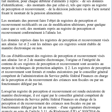
fait mention, pour chaque débiteur d'aliments y repris: - de ses données
d'identification; - des montants dus par celui-ci, tels que repris au registre
de perception et recouvrement; - de la décision judiciaire ou de l'acte notarié
fixant le montant de la pension alimentaire.
Les montants dus peuvent faire l'objet de registres de perception et
recouvrement rectificatifs en cas de modification ultérieure, pour quelque
cause que ce soit, des montants repris au registre de perception et
recouvrement conformément à l'alinéa 1er.
Les données reprises dans les registres de perception et recouvrement visés
aux alinéas 1er et 2 sont les mêmes que ces registres soient établis de
manière électronique ou non.
En cas d'établissement des registres de perception et recouvrement visés
aux alinéas 1er et 2 de manière électronique, l'origine et l'intégrité du
contenu de ces registres de perception et recouvrement sont assurées au
moyen de techniques de protection adaptées. § 2. Les registres de perception
et recouvrement sont formés et rendus exécutoires par le conseiller général
compétent de l'administration du Service public fédéral Finances en charge
de la perception et du recouvrement des créances non fiscales ou par un
fonctionnaire délégué par lui.
Lorsqu'un registre de perception et recouvrement est rendu exécutoire de
manière électronique, il est signé par le conseiller général compétent de
l'administration du Service public fédéral Finances en charge de la
perception et du recouvrement des créances non fiscales ou par un
fonctionnaire délégué par lui au moyen: - d'une signature électronique
avancée au sens de l'article 3.11. du Règlement (UE) n° 910/2014 du