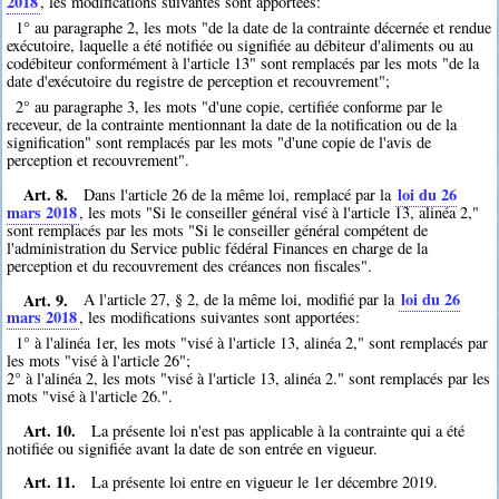
2018
, les modifications suivantes sont apportées:
1° au paragraphe 2, les mots "de la date de la contrainte décernée et rendue
exécutoire, laquelle a été notifiée ou signifiée au débiteur d'aliments ou au
codébiteur conformément à l'article 13" sont remplacés par les mots "de la
date d'exécutoire du registre de perception et recouvrement";
2° au paragraphe 3, les mots "d'une copie, certifiée conforme par le
receveur, de la contrainte mentionnant la date de la notification ou de la
signification" sont remplacés par les mots "d'une copie de l'avis de
perception et recouvrement".
Art. 8.
loi du 26
Dans l'article 26 de la même loi, remplacé par la
mars 2018
, les mots "Si le conseiller général visé à l'article 13, alinéa 2,"
sont remplacés par les mots "Si le conseiller général compétent de
l'administration du Service public fédéral Finances en charge de la
perception et du recouvrement des créances non fiscales".
Art. 9.
loi du 26
A l'article 27, § 2, de la même loi, modifié par la
mars 2018
, les modifications suivantes sont apportées:
1° à l'alinéa 1er, les mots "visé à l'article 13, alinéa 2," sont remplacés par
les mots "visé à l'article 26";
2° à l'alinéa 2, les mots "visé à l'article 13, alinéa 2." sont remplacés par les
mots "visé à l'article 26.".
Art. 10.
La présente loi n'est pas applicable à la contrainte qui a été
notifiée ou signifiée avant la date de son entrée en vigueur.
Art. 11.
La présente loi entre en vigueur le 1er décembre 2019.