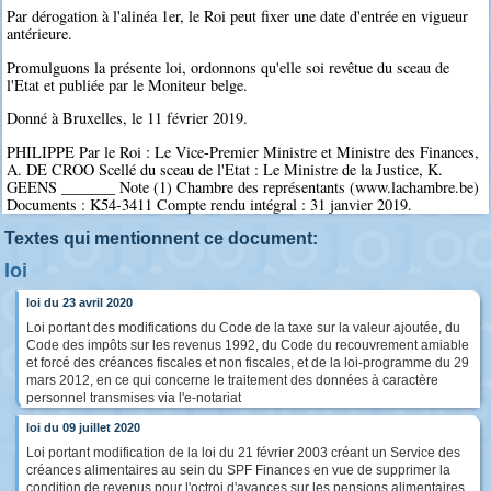
Par dérogation à l'alinéa 1er, le Roi peut fixer une date d'entrée en vigueur
antérieure.
Promulguons la présente loi, ordonnons qu'elle soi revêtue du sceau de
l'Etat et publiée par le Moniteur belge.
Donné à Bruxelles, le 11 février 2019.
PHILIPPE Par le Roi : Le Vice-Premier Ministre et Ministre des Finances,
A. DE CROO Scellé du sceau de l'Etat : Le Ministre de la Justice, K.
GEENS _______ Note (1) Chambre des représentants (www.lachambre.be)
Documents : K54-3411 Compte rendu intégral : 31 janvier 2019.
Textes qui mentionnent ce document:
loi
loi du 23 avril 2020
Loi portant des modifications du Code de la taxe sur la valeur ajoutée, du
Code des impôts sur les revenus 1992, du Code du recouvrement amiable
et forcé des créances fiscales et non fiscales, et de la loi-programme du 29
mars 2012, en ce qui concerne le traitement des données à caractère
personnel transmises via l'e-notariat
loi du 09 juillet 2020
Loi portant modification de la loi du 21 février 2003 créant un Service des
créances alimentaires au sein du SPF Finances en vue de supprimer la
condition de revenus pour l'octroi d'avances sur les pensions alimentaires