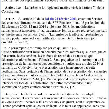
La Chambre des représentants a adopté et Nous sanctionnons ce qui suit :
Article 1er.
La présente loi règle une matière visée à l'article 74 de la
Constitution.
Art. 2.
loi du 21 février 2003
A l'article 10 de la
créant un Service
des créances alimentaires au sein du SPF Finances, modifié par les lois du
22 décembre 2003, 12 mai 2014 et 26 mars 2018, les modifications
suivantes sont apportées: 1° au paragraphe 1er, un alinéa rédigé comme suit
est inséré entre les alinéas 2 et 3: "La remise de la pièce au prestataire de
service postal universel vaut notification à compter du troisième jour
ouvrable suivant.";
2° le paragraphe 2 est remplacé par ce qui suit: " § 2.
Cette notification vaut mise en demeure pour les sommes qu'elle désigne et
fait courir, le cas échéant, les intérêts de retard dus au taux tel que
déterminé conformément à l'alinéa 2. Sans préjudice de l'interruption de la
prescription de la manière et aux conditions stipulées aux articles 2244 et
suivants du Code civil, cette prescription sera interrompue par cette
notification. Sans préjudice de l'interruption de la prescription de la manière
et aux conditions stipulées aux articles 2244 et suivants du Code civil, à
l'exclusion de l'article 2244, § 2, l'interruption des prescriptions ultérieures
interviendra lors de la notification, par lettre recommandée, d'une
sommation de payer conformément à l'article 13, § 5.
Le taux des intérêts de retard dus en vertu de l'alinéa 1er est adapté
annuellement, et correspond à la moyenne des indices de référence J relative
aux obligations linéaires à 10 ans des mois de juillet, août et septembre de
l'année précédant celle au cours de laquelle le taux est applicable, sans que