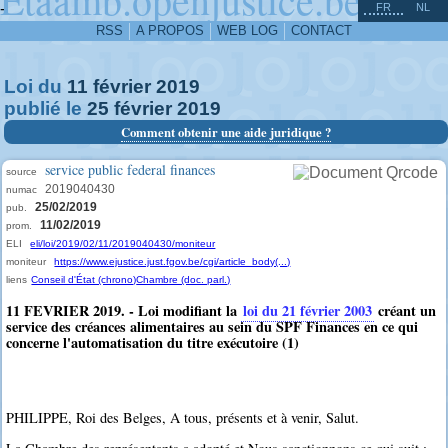
^
-
FR
NL
RSS
A PROPOS
WEB LOG
CONTACT
Loi du
11
février
2019
publié le
25
février
2019
Comment obtenir une aide juridique ?
service public federal finances
source
2019040430
numac
25/02/2019
pub.
11/02/2019
prom.
ELI
eli/loi/2019/02/11/2019040430/moniteur
moniteur
https://www.ejustice.just.fgov.be/cgi/article_body(...)
liens
Conseil d'État (chrono)
Chambre (doc. parl.)
11 FEVRIER 2019. - Loi modifiant la
loi du 21 février 2003
créant un
service des créances alimentaires au sein du SPF Finances en ce qui
concerne l'automatisation du titre exécutoire (1)
PHILIPPE, Roi des Belges, A tous, présents et à venir, Salut.