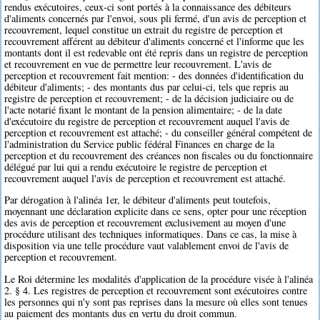
rendus exécutoires, ceux-ci sont portés à la connaissance des débiteurs
d'aliments concernés par l'envoi, sous pli fermé, d'un avis de perception et
recouvrement, lequel constitue un extrait du registre de perception et
recouvrement afférent au débiteur d'aliments concerné et l'informe que les
montants dont il est redevable ont été repris dans un registre de perception
et recouvrement en vue de permettre leur recouvrement. L'avis de
perception et recouvrement fait mention: - des données d'identification du
débiteur d'aliments; - des montants dus par celui-ci, tels que repris au
registre de perception et recouvrement; - de la décision judiciaire ou de
l'acte notarié fixant le montant de la pension alimentaire; - de la date
d'exécutoire du registre de perception et recouvrement auquel l'avis de
perception et recouvrement est attaché; - du conseiller général compétent de
l'administration du Service public fédéral Finances en charge de la
perception et du recouvrement des créances non fiscales ou du fonctionnaire
délégué par lui qui a rendu exécutoire le registre de perception et
recouvrement auquel l'avis de perception et recouvrement est attaché.
Par dérogation à l'alinéa 1er, le débiteur d'aliments peut toutefois,
moyennant une déclaration explicite dans ce sens, opter pour une réception
des avis de perception et recouvrement exclusivement au moyen d'une
procédure utilisant des techniques informatiques. Dans ce cas, la mise à
disposition via une telle procédure vaut valablement envoi de l'avis de
perception et recouvrement.
Le Roi détermine les modalités d'application de la procédure visée à l'alinéa
2. § 4. Les registres de perception et recouvrement sont exécutoires contre
les personnes qui n'y sont pas reprises dans la mesure où elles sont tenues
au paiement des montants dus en vertu du droit commun.