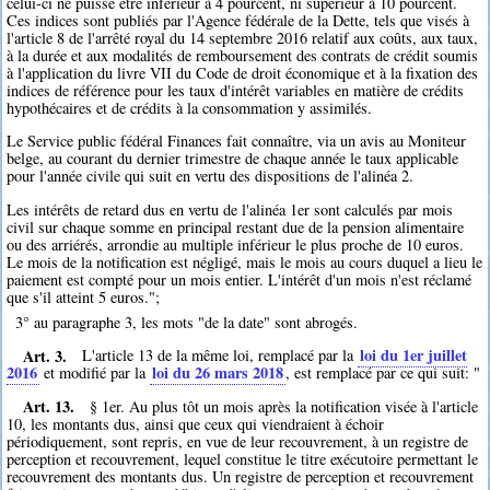
celui-ci ne puisse être inférieur à 4 pourcent, ni supérieur à 10 pourcent.
Ces indices sont publiés par l'Agence fédérale de la Dette, tels que visés à
l'article 8 de l'arrêté royal du 14 septembre 2016 relatif aux coûts, aux taux,
à la durée et aux modalités de remboursement des contrats de crédit soumis
à l'application du livre VII du Code de droit économique et à la fixation des
indices de référence pour les taux d'intérêt variables en matière de crédits
hypothécaires et de crédits à la consommation y assimilés.
Le Service public fédéral Finances fait connaître, via un avis au Moniteur
belge, au courant du dernier trimestre de chaque année le taux applicable
pour l'année civile qui suit en vertu des dispositions de l'alinéa 2.
Les intérêts de retard dus en vertu de l'alinéa 1er sont calculés par mois
civil sur chaque somme en principal restant due de la pension alimentaire
ou des arriérés, arrondie au multiple inférieur le plus proche de 10 euros.
Le mois de la notification est négligé, mais le mois au cours duquel a lieu le
paiement est compté pour un mois entier. L'intérêt d'un mois n'est réclamé
que s'il atteint 5 euros.";
3° au paragraphe 3, les mots "de la date" sont abrogés.
Art. 3.
loi du 1er juillet
L'article 13 de la même loi, remplacé par la
2016
loi du 26 mars 2018
et modifié par la
, est remplacé par ce qui suit: "
Art. 13.
§ 1er. Au plus tôt un mois après la notification visée à l'article
10, les montants dus, ainsi que ceux qui viendraient à échoir
périodiquement, sont repris, en vue de leur recouvrement, à un registre de
perception et recouvrement, lequel constitue le titre exécutoire permettant le
recouvrement des montants dus. Un registre de perception et recouvrement