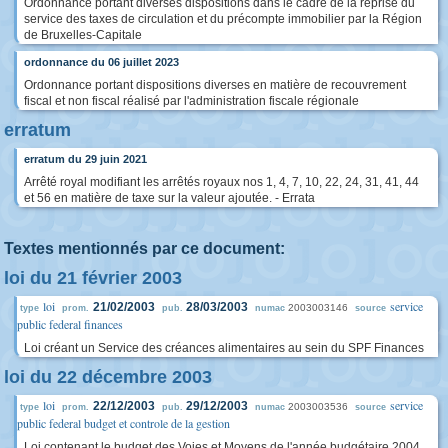
Ordonnance portant diverses dispositions dans le cadre de la reprise du
service des taxes de circulation et du précompte immobilier par la Région
de Bruxelles-Capitale
ordonnance du 06 juillet 2023
Ordonnance portant dispositions diverses en matière de recouvrement
fiscal et non fiscal réalisé par l'administration fiscale régionale
erratum
erratum du 29 juin 2021
Arrêté royal modifiant les arrêtés royaux nos 1, 4, 7, 10, 22, 24, 31, 41, 44
et 56 en matière de taxe sur la valeur ajoutée. - Errata
Textes mentionnés par ce document:
loi du 21 février 2003
loi
service
21/02/2003
28/03/2003
2003003146
type
prom.
pub.
numac
source
public federal finances
Loi créant un Service des créances alimentaires au sein du SPF Finances
loi du 22 décembre 2003
loi
service
22/12/2003
29/12/2003
2003003536
type
prom.
pub.
numac
source
public federal budget et controle de la gestion
Loi contenant le budget des Voies et Moyens de l'année budgétaire 2004