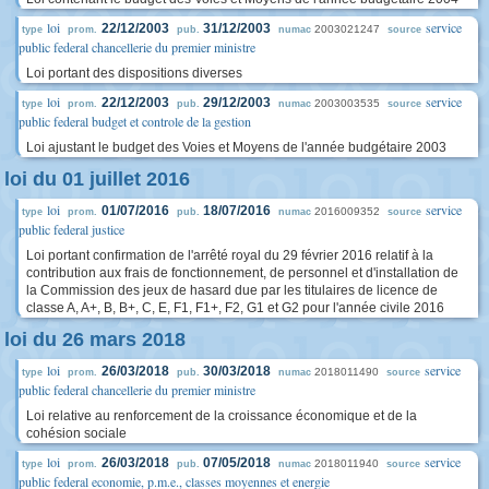
loi
service
22/12/2003
31/12/2003
2003021247
type
prom.
pub.
numac
source
public federal chancellerie du premier ministre
Loi portant des dispositions diverses
loi
service
22/12/2003
29/12/2003
2003003535
type
prom.
pub.
numac
source
public federal budget et controle de la gestion
Loi ajustant le budget des Voies et Moyens de l'année budgétaire 2003
loi du 01 juillet 2016
loi
service
01/07/2016
18/07/2016
2016009352
type
prom.
pub.
numac
source
public federal justice
Loi portant confirmation de l'arrêté royal du 29 février 2016 relatif à la
contribution aux frais de fonctionnement, de personnel et d'installation de
la Commission des jeux de hasard due par les titulaires de licence de
classe A, A+, B, B+, C, E, F1, F1+, F2, G1 et G2 pour l'année civile 2016
loi du 26 mars 2018
loi
service
26/03/2018
30/03/2018
2018011490
type
prom.
pub.
numac
source
public federal chancellerie du premier ministre
Loi relative au renforcement de la croissance économique et de la
cohésion sociale
loi
service
26/03/2018
07/05/2018
2018011940
type
prom.
pub.
numac
source
public federal economie, p.m.e., classes moyennes et energie