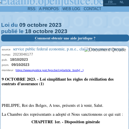
^
-
FR
NL
RSS
A PROPOS
WEB LOG
CONTACT
Loi du
09
octobre
2023
publié le
18
octobre
2023
Comment obtenir une aide juridique ?
service public federal economie, p.m.e., classes moyennes et energie
source
2023046177
numac
18/10/2023
pub.
09/10/2023
prom.
moniteur
https://www.ejustice.just.fgov.be/cgi/article_body(...)
9 OCTOBRE 2023. - Loi simplifiant les règles de résiliation des
contrats d'assurance (1)
PHILIPPE, Roi des Belges, A tous, présents et à venir, Salut.
La Chambre des représentants a adopté et Nous sanctionnons ce qui suit :
CHAPITRE 1er. - Disposition générale