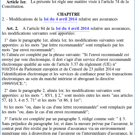
Article 1er.
La présente loi règle une matière visée à l'article 74 de la
Constitution.
CHAPITRE
loi du 4 avril 2014
2. - Modifications de la
relative aux assurances
Art. 2.
loi du 4 avril 2014
A l'article 84 de la
relative aux assurances,
les modifications suivantes sont apportées:
1° dans le paragraphe 1er, alinéa 1er, les modifications suivantes sont
apportées: a) les mots "par lettre recommandée" sont remplacés par les
mots "par envoi recommandé";
b) l'alinéa est complété par la phrase suivante: "Si l'envoi recommandé est
envoyé par voie électronique, il doit s'agir d'un service d'envoi recommandé
électronique qualifié au sens de l'article 3.37 du règlement (UE) n°
910/2014 du Parlement européen et du Conseil du 23 juillet 2014 sur
l'identification électronique et les services de confiance pour les transactions
électroniques au sein du marché intérieur et abrogeant la directive
1999/93/CE.";
2° dans le paragraphe 2, alinéa 1er, les modifications suivantes sont
apportées: a) les mots ", 85/1, § 2," sont insérés entre les mots "aux articles
57, §§ 3, 4 et 5, 71" et les mots "et 86, § 1er";
b) les mots "ou, dans le cas d'une lettre recommandée" sont remplacés par
les mots "ou, dans le cas d'un envoi recommandé";
3° l'article est complété par un paragraphe 3, rédigé comme suit: " § 3.
Sans préjudice du paragraphe 1er, et dans la mesure prévue par l'assureur, le
contrat peut être résilié par le preneur d'assurance via un environnement
numérique mis à disposition par l'assureur ou l'intermédiaire d'assurance, le