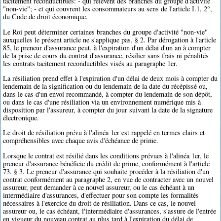
tacitement reconductibles: - qui relèvent des branches du groupe d'activité
"non-vie"; - et qui couvrent les consommateurs au sens de l'article I.1, 2°,
du Code de droit économique.
Le Roi peut déterminer certaines branches du groupe d'activité "non-vie"
auxquelles le présent article ne s'applique pas. § 2. Par dérogation à l'article
85, le preneur d'assurance peut, à l'expiration d'un délai d'un an à compter
de la prise de cours du contrat d'assurance, résilier sans frais ni pénalités
les contrats tacitement reconductibles visés au paragraphe 1er.
La résiliation prend effet à l'expiration d'un délai de deux mois à compter du
lendemain de la signification ou du lendemain de la date du récépissé ou,
dans le cas d'un envoi recommandé, à compter du lendemain de son dépôt,
ou dans le cas d'une résiliation via un environnement numérique mis à
disposition par l'assureur, à compter du jour suivant la date de la signature
électronique.
Le droit de résiliation prévu à l'alinéa 1er est rappelé en termes clairs et
compréhensibles avec chaque avis d'échéance de prime.
Lorsque le contrat est résilié dans les conditions prévues à l'alinéa 1er, le
preneur d'assurance bénéficie du crédit de prime, conformément à l'article
73. § 3. Le preneur d'assurance qui souhaite procéder à la résiliation d'un
contrat conformément au paragraphe 2, en vue de contracter avec un nouvel
assureur, peut demander à ce nouvel assureur, ou le cas échéant à un
intermédiaire d'assurances, d'effectuer pour son compte les formalités
nécessaires à l'exercice du droit de résiliation. Dans ce cas, le nouvel
assureur ou, le cas échéant, l'intermédiaire d'assurances, s'assure de l'entrée
en vigueur du nouveau contrat au plus tard à l'expiration du délai de