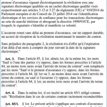
preneur d'assurance signant électroniquement la résiliation avec une
signature électronique qualifiée ou un cachet électronique qualifié visés
respectivement aux articles 3.12 et 3.27 du règlement (UE) n° 910/2014 du
Parlement européen et du Conseil du 23 juillet 2014 sur l'identification
électronique et les services de confiance pour les transactions électroniques
au sein du marché intérieur et abrogeant la directive 1999/93/CE, par
lesquels le signataire s'identifie et manifeste sa volonté.
L'assureur remet sans délai au preneur d'assurance, sur un support durable,
un accusé de réception de la résiliation mentionnant le numéro du contrat.
Sans préjudice du paragraphe 2, la résiliation n'a d'effet qu'à l'expiration
d'un délai d'un mois à compter du jour suivant la date de la signature
électronique."
Art. 3.
Dans l'article 85, § 1er, alinéa 1er, de la même loi, les mots
"Sauf si l'une des parties s'y oppose, dans les formes prescrites à l'article
84, au moins trois mois avant l'arrivée du terme du contrat" sont remplacés
par les mots "Sauf si le preneur d'assurance s'y oppose, dans les formes
prescrites à l'article 84, §§ 1er ou 3, au moins deux mois avant l'arrivée du
terme du contrat, ou sauf si l'assureur s'y oppose, dans les formes
prescrites à l'article 84, § 1er, au moins trois mois avant l'arrivée du terme
du contrat".
Art. 4.
Dans la même loi, il est inséré un article 85/1 rédigé comme
suit: "Résiliation dans le cas de certains contrats tacitement reconductibles
Art. 85/1.
§ 1er. Le présent article s'applique aux contrats d'assurance