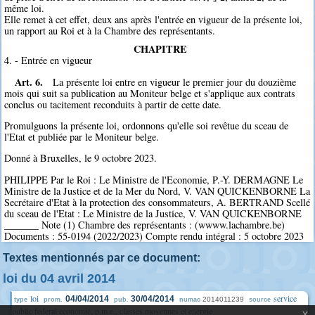
même loi.
Elle remet à cet effet, deux ans après l'entrée en vigueur de la présente loi,
un rapport au Roi et à la Chambre des représentants.
CHAPITRE
4. - Entrée en vigueur
Art. 6.
La présente loi entre en vigueur le premier jour du douzième
mois qui suit sa publication au Moniteur belge et s'applique aux contrats
conclus ou tacitement reconduits à partir de cette date.
Promulguons la présente loi, ordonnons qu'elle soi revêtue du sceau de
l'Etat et publiée par le Moniteur belge.
Donné à Bruxelles, le 9 octobre 2023.
PHILIPPE Par le Roi : Le Ministre de l'Economie, P.-Y. DERMAGNE Le
Ministre de la Justice et de la Mer du Nord, V. VAN QUICKENBORNE La
Secrétaire d'Etat à la protection des consommateurs, A. BERTRAND Scellé
du sceau de l'Etat : Le Ministre de la Justice, V. VAN QUICKENBORNE
_______ Note (1) Chambre des représentants : (wwww.lachambre.be)
Documents : 55-0194 (2022/2023) Compte rendu intégral : 5 octobre 2023
Textes mentionnés par ce document:
loi du 04 avril 2014
loi
service
04/04/2014
30/04/2014
2014011239
type
prom.
pub.
numac
source
public federal economie, p.m.e., classes moyennes et energie
x