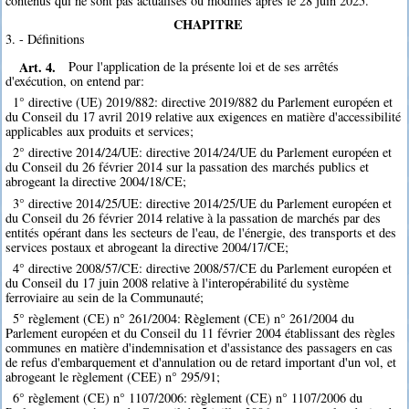
contenus qui ne sont pas actualisés ou modifiés après le 28 juin 2025.
CHAPITRE
3. - Définitions
Art. 4.
Pour l'application de la présente loi et de ses arrêtés
d'exécution, on entend par:
1° directive (UE) 2019/882: directive 2019/882 du Parlement européen et
du Conseil du 17 avril 2019 relative aux exigences en matière d'accessibilité
applicables aux produits et services;
2° directive 2014/24/UE: directive 2014/24/UE du Parlement européen et
du Conseil du 26 février 2014 sur la passation des marchés publics et
abrogeant la directive 2004/18/CE;
3° directive 2014/25/UE: directive 2014/25/UE du Parlement européen et
du Conseil du 26 février 2014 relative à la passation de marchés par des
entités opérant dans les secteurs de l'eau, de l'énergie, des transports et des
services postaux et abrogeant la directive 2004/17/CE;
4° directive 2008/57/CE: directive 2008/57/CE du Parlement européen et
du Conseil du 17 juin 2008 relative à l'interopérabilité du système
ferroviaire au sein de la Communauté;
5° règlement (CE) n° 261/2004: Règlement (CE) n° 261/2004 du
Parlement européen et du Conseil du 11 février 2004 établissant des règles
communes en matière d'indemnisation et d'assistance des passagers en cas
de refus d'embarquement et d'annulation ou de retard important d'un vol, et
abrogeant le règlement (CEE) n° 295/91;
6° règlement (CE) n° 1107/2006: règlement (CE) n° 1107/2006 du