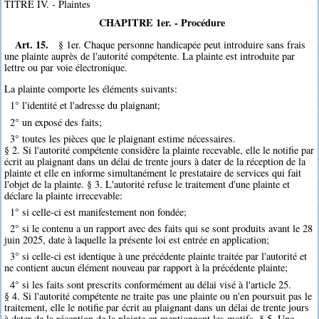
TITRE IV. - Plaintes
CHAPITRE 1er. - Procédure
Art. 15.
§ 1er. Chaque personne handicapée peut introduire sans frais
une plainte auprès de l'autorité compétente. La plainte est introduite par
lettre ou par voie électronique.
La plainte comporte les éléments suivants:
1° l'identité et l'adresse du plaignant;
2° un exposé des faits;
3° toutes les pièces que le plaignant estime nécessaires.
§ 2. Si l'autorité compétente considère la plainte recevable, elle le notifie par
écrit au plaignant dans un délai de trente jours à dater de la réception de la
plainte et elle en informe simultanément le prestataire de services qui fait
l'objet de la plainte. § 3. L'autorité refuse le traitement d'une plainte et
déclare la plainte irrecevable:
1° si celle-ci est manifestement non fondée;
2° si le contenu a un rapport avec des faits qui se sont produits avant le 28
juin 2025, date à laquelle la présente loi est entrée en application;
3° si celle-ci est identique à une précédente plainte traitée par l'autorité et
ne contient aucun élément nouveau par rapport à la précédente plainte;
4° si les faits sont prescrits conformément au délai visé à l'article 25.
§ 4. Si l'autorité compétente ne traite pas une plainte ou n'en poursuit pas le
traitement, elle le notifie par écrit au plaignant dans un délai de trente jours
à dater de la réception de la plainte en mentionnant les motifs. § 5. Une