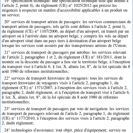
19° spécification technique: une spécification technique telle que définie à
l'article 2, point 4), du règlement (UE) n° 1025/2012 qui précise les
exigences à respecter en matière d'accessibilité applicables à un produit ou
un service;
20° services de transport aérien de passagers: les services commerciaux de
transport aérien de passagers, tels qu'ils sont définis à l'article 2, point l),
du règlement (CE) n° 1107/2006, au départ d'un aéroport, en transit par un
aéroport ou à l'arrivée dans un aéroport belge, y compris les vols au départ
d'un aéroport situé dans un pays tiers à destination d'un aéroport belge
lorsque les services sont assurés par des transporteurs aériens de l'Union;
21° services de transport de passagers par autobus: les services relevant
de l'article 2, paragraphes 1 et 2, du règlement (UE) n° 181/2011, dont la
montée ou la descente du passager a lieu sur le territoire belge, à l'exception
du transport visé à l'article 6, § 1er, X, alinéa 1er, 8°, de la loi spéciale du 8
août 1980 de réformes institutionnelles;
22° services de transport ferroviaire de voyageurs: tous les services de
transport ferroviaire de voyageurs visés à l'article 2, paragraphe 1, du
règlement (CE) n° 1371/2007, à l'exception des services visés à l'article 2,
paragraphe 2, dudit règlement, et à l'exception du transport visé à l'article 6,
§ 1er, X, alinéa 1er, 8°, de la loi spéciale du 8 août 1980 de réformes
institutionnelles;
23° services de transport de passagers par voie de navigation: les services
de transport de passagers relevant de l'article 2, paragraphe 1, du règlement
(UE) n° 1177/2010, à l'exception des services visés à l'article 2, paragraphe
2, dudit règlement;
24° technologies d'assistance: tout objet, pièce d'équipement, service ou