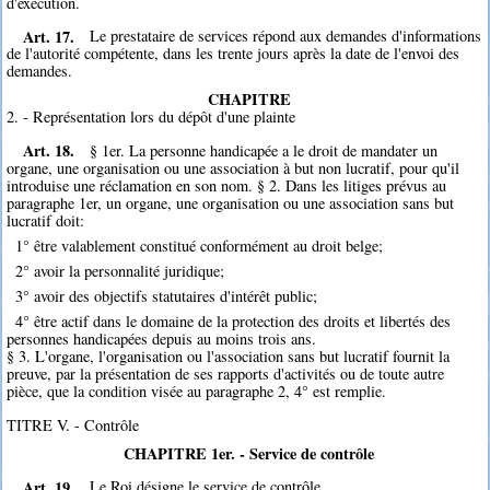
d'exécution.
Art. 17.
Le prestataire de services répond aux demandes d'informations
de l'autorité compétente, dans les trente jours après la date de l'envoi des
demandes.
CHAPITRE
2. - Représentation lors du dépôt d'une plainte
Art. 18.
§ 1er. La personne handicapée a le droit de mandater un
organe, une organisation ou une association à but non lucratif, pour qu'il
introduise une réclamation en son nom. § 2. Dans les litiges prévus au
paragraphe 1er, un organe, une organisation ou une association sans but
lucratif doit:
1° être valablement constitué conformément au droit belge;
2° avoir la personnalité juridique;
3° avoir des objectifs statutaires d'intérêt public;
4° être actif dans le domaine de la protection des droits et libertés des
personnes handicapées depuis au moins trois ans.
§ 3. L'organe, l'organisation ou l'association sans but lucratif fournit la
preuve, par la présentation de ses rapports d'activités ou de toute autre
pièce, que la condition visée au paragraphe 2, 4° est remplie.
TITRE V. - Contrôle
CHAPITRE 1er. - Service de contrôle
Art. 19.
Le Roi désigne le service de contrôle.