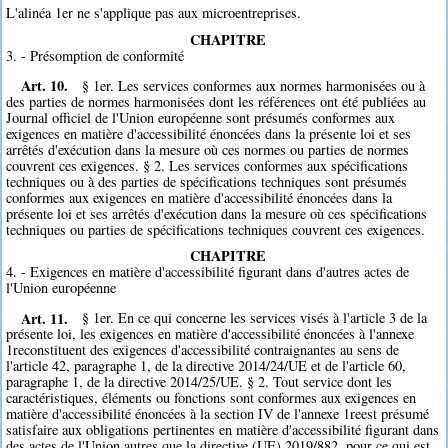
L'alinéa 1er ne s'applique pas aux microentreprises.
CHAPITRE
3. - Présomption de conformité
Art. 10.
§ 1er. Les services conformes aux normes harmonisées ou à
des parties de normes harmonisées dont les références ont été publiées au
Journal officiel de l'Union européenne sont présumés conformes aux
exigences en matière d'accessibilité énoncées dans la présente loi et ses
arrêtés d'exécution dans la mesure où ces normes ou parties de normes
couvrent ces exigences. § 2. Les services conformes aux spécifications
techniques ou à des parties de spécifications techniques sont présumés
conformes aux exigences en matière d'accessibilité énoncées dans la
présente loi et ses arrêtés d'exécution dans la mesure où ces spécifications
techniques ou parties de spécifications techniques couvrent ces exigences.
CHAPITRE
4. - Exigences en matière d'accessibilité figurant dans d'autres actes de
l'Union européenne
Art. 11.
§ 1er. En ce qui concerne les services visés à l'article 3 de la
présente loi, les exigences en matière d'accessibilité énoncées à l'annexe
1reconstituent des exigences d'accessibilité contraignantes au sens de
l'article 42, paragraphe 1, de la directive 2014/24/UE et de l'article 60,
paragraphe 1, de la directive 2014/25/UE. § 2. Tout service dont les
caractéristiques, éléments ou fonctions sont conformes aux exigences en
matière d'accessibilité énoncées à la section IV de l'annexe 1reest présumé
satisfaire aux obligations pertinentes en matière d'accessibilité figurant dans
des actes de l'Union autres que la directive (UE) 2019/882, pour ce qui est