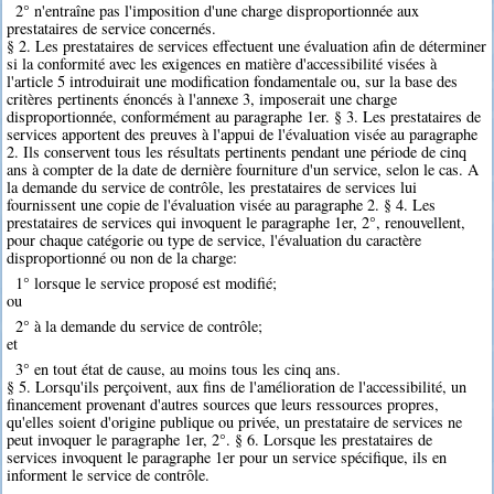
2° n'entraîne pas l'imposition d'une charge disproportionnée aux
prestataires de service concernés.
§ 2. Les prestataires de services effectuent une évaluation afin de déterminer
si la conformité avec les exigences en matière d'accessibilité visées à
l'article 5 introduirait une modification fondamentale ou, sur la base des
critères pertinents énoncés à l'annexe 3, imposerait une charge
disproportionnée, conformément au paragraphe 1er. § 3. Les prestataires de
services apportent des preuves à l'appui de l'évaluation visée au paragraphe
2. Ils conservent tous les résultats pertinents pendant une période de cinq
ans à compter de la date de dernière fourniture d'un service, selon le cas. A
la demande du service de contrôle, les prestataires de services lui
fournissent une copie de l'évaluation visée au paragraphe 2. § 4. Les
prestataires de services qui invoquent le paragraphe 1er, 2°, renouvellent,
pour chaque catégorie ou type de service, l'évaluation du caractère
disproportionné ou non de la charge:
1° lorsque le service proposé est modifié;
ou
2° à la demande du service de contrôle;
et
3° en tout état de cause, au moins tous les cinq ans.
§ 5. Lorsqu'ils perçoivent, aux fins de l'amélioration de l'accessibilité, un
financement provenant d'autres sources que leurs ressources propres,
qu'elles soient d'origine publique ou privée, un prestataire de services ne
peut invoquer le paragraphe 1er, 2°. § 6. Lorsque les prestataires de
services invoquent le paragraphe 1er pour un service spécifique, ils en
informent le service de contrôle.