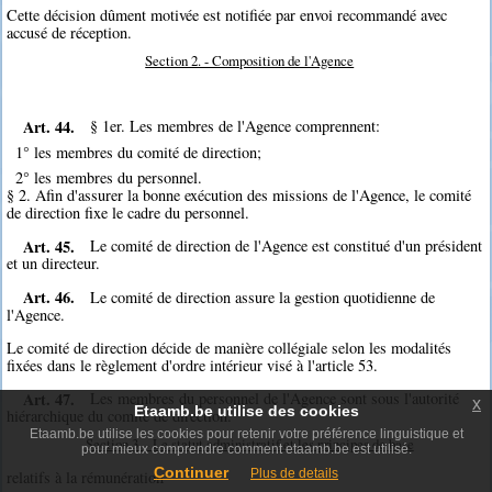
Cette décision dûment motivée est notifiée par envoi recommandé avec
accusé de réception.
Section 2. - Composition de l'Agence
Art. 44.
§ 1er. Les membres de l'Agence comprennent:
1° les membres du comité de direction;
2° les membres du personnel.
§ 2. Afin d'assurer la bonne exécution des missions de l'Agence, le comité
de direction fixe le cadre du personnel.
Art. 45.
Le comité de direction de l'Agence est constitué d'un président
et un directeur.
Art. 46.
Le comité de direction assure la gestion quotidienne de
l'Agence.
Le comité de direction décide de manière collégiale selon les modalités
fixées dans le règlement d'ordre intérieur visé à l'article 53.
Art. 47.
Les membres du personnel de l'Agence sont sous l'autorité
x
Etaamb.be utilise des cookies
hiérarchique du comité de direction.
Etaamb.be utilise les cookies pour retenir votre préférence linguistique et
Section 3. - Le statut administratif et les principes de base
pour mieux comprendre comment etaamb.be est utilisé.
Continuer
Plus de details
relatifs à la rémunération