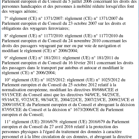
Parlement européen et du Conseil du 5 juillet 2006 concernant les droits des
personnes handicapées et des personnes à mobilité réduite lorsqu'elles font
des voyages aériens;
7° règlement (CE) n° 1371/2007: règlement (CE) n° 1371/2007 du
Parlement européen et du Conseil du 23 octobre 2007 sur les droits et
obligations des voyageurs ferroviaires;
8° règlement (UE) n° 1177/2010: règlement (UE) n° 1177/2010 du
Parlement européen et du Conseil du 24 novembre 2010 concernant les
droits des passagers voyageant par mer ou par voie de navigation et
modifiant le règlement (CE) n° 2006/2004;
9° règlement (UE) n° 181/2011: règlement (UE) n° 181/2011 du
Parlement européen et du Conseil du 16 février 2011 concernant les droits
des passagers dans le transport par autobus et autocar et modifiant le
règlement (CE) n° 2006/2004;
10° règlement (UE) n° 1025/2012: règlement (UE) n° 1025/2012 du
Parlement européen et du Conseil du 25 octobre 2012 relatif à la
normalisation européenne, modifiant les directives 89/686/CEE et
93/15/CEE du Conseil ainsi que les directives 94/9/CE, 94/25/CE,
95/16/CE, 97/23/CE, 98/34/CE, 2004/22/CE, 2007/23/CE, 2009/23/CE et
2009/105/CE du Parlement européen et du Conseil et abrogeant la décision
87/95/CEE du Conseil et la décision n° 1673/2006/CE du Parlement
européen et du Conseil;
11° règlement (UE) 2016/679: règlement (UE) 2016/679 du Parlement
européen et du Conseil du 27 avril 2016 relatif à la protection des
personnes physiques à l'égard du traitement des données à caractère
personnel et à la libre circulation de ces données, et abrogeant la directive