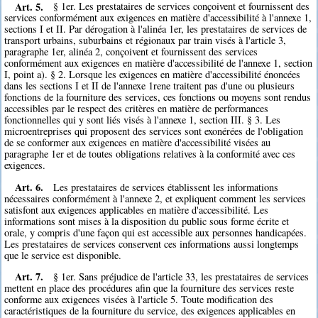
Art. 5.
§ 1er. Les prestataires de services conçoivent et fournissent des
services conformément aux exigences en matière d'accessibilité à l'annexe 1,
sections I et II. Par dérogation à l'alinéa 1er, les prestataires de services de
transport urbains, suburbains et régionaux par train visés à l'article 3,
paragraphe 1er, alinéa 2, conçoivent et fournissent des services
conformément aux exigences en matière d'accessibilité de l'annexe 1, section
I, point a). § 2. Lorsque les exigences en matière d'accessibilité énoncées
dans les sections I et II de l'annexe 1rene traitent pas d'une ou plusieurs
fonctions de la fourniture des services, ces fonctions ou moyens sont rendus
accessibles par le respect des critères en matière de performances
fonctionnelles qui y sont liés visés à l'annexe 1, section III. § 3. Les
microentreprises qui proposent des services sont exonérées de l'obligation
de se conformer aux exigences en matière d'accessibilité visées au
paragraphe 1er et de toutes obligations relatives à la conformité avec ces
exigences.
Art. 6.
Les prestataires de services établissent les informations
nécessaires conformément à l'annexe 2, et expliquent comment les services
satisfont aux exigences applicables en matière d'accessibilité. Les
informations sont mises à la disposition du public sous forme écrite et
orale, y compris d'une façon qui est accessible aux personnes handicapées.
Les prestataires de services conservent ces informations aussi longtemps
que le service est disponible.
Art. 7.
§ 1er. Sans préjudice de l'article 33, les prestataires de services
mettent en place des procédures afin que la fourniture des services reste
conforme aux exigences visées à l'article 5. Toute modification des
caractéristiques de la fourniture du service, des exigences applicables en