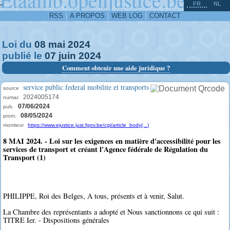
^
-
FR
NL
RSS
A PROPOS
WEB LOG
CONTACT
Loi du
08
mai
2024
publié le
07
juin
2024
Comment obtenir une aide juridique ?
service public federal mobilite et transports
source
2024005174
numac
07/06/2024
pub.
08/05/2024
prom.
moniteur
https://www.ejustice.just.fgov.be/cgi/article_body(...)
8 MAI 2024. - Loi sur les exigences en matière d'accessibilité pour les
services de transport et créant l'Agence fédérale de Régulation du
Transport (1)
PHILIPPE, Roi des Belges, A tous, présents et à venir, Salut.
La Chambre des représentants a adopté et Nous sanctionnons ce qui suit :
TITRE Ier. - Dispositions générales