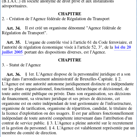
(B.I.A.C.) en société anonyme de droit privé et aux installations
aéroportuaires.
CHAPITRE
2. - Création de l'Agence fédérale de Régulation du Transport
Art. 34.
Il est créé un organisme dénommé "Agence fédérale de
Régulation du Transport".
Art. 35.
L'organe de contrôle visé à l'article 61 du Code ferroviaire, et
loi du 20
l'autorité de régulation économique visée à l'article 52, 3°, de la
juillet 2005
portant des dispositions diverses, est l'Agence.
CHAPITRE
3. - Statut de l'Agence
Art. 36.
§ 1er. L'Agence dispose de la personnalité juridique et a son
siège dans l'arrondissement administratif de Bruxelles-Capitale. § 2.
L'Agence est une autorité autonome juridiquement distincte et indépendante
sur les plans organisationnel, fonctionnel, hiérarchique et décisionnel, de
toute autre entité publique ou privée. Dans son organisation, ses décisions
de financement, sa structure juridique et ses prises de décisions, cet
organisme est en outre indépendant de tout gestionnaire de l'infrastructure,
organisme de tarification, organisme de répartition, candidat, le titulaire de
la licence d'exploitation ou des usagers. Il est par ailleurs fonctionnellement
indépendant de toute autorité compétente intervenant dans l'attribution d'un
contrat de service public. § 3. L'Agence a pleine autorité sur le recrutement
et la gestion du personnel. § 4. L'Agence est valablement représentée par un
membre du comité de direction.