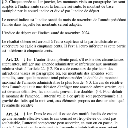
§ 2. Chaque année au 1er janvier, les montants visés au paragraphe 1er sont
adaptés à l'indice santé selon la formule suivante: le montant de base,
multiplié par le nouvel indice et divisé par l'indice de départ.
Le nouvel indice est l'indice santé du mois de novembre de l'année précédant
l'année dans laquelle les montants seront adaptés.
L'indice de départ est l'indice santé de novembre 2024.
Le résultat obtenu est arrondi à l'euro supérieur si la partie décimale est
supérieure ou égale à cinquante cents. Il l'est à l'euro inférieur si cette partie
est inférieure à cinquante cents.
Art. 23.
§ 1er. L'autorité compétente peut, s'il existe des circonstances
atténuantes, infliger une amende administrative inférieure aux montants
minima visés à l'article 22. § 2. En cas de concours de plusieurs des
infractions visées au paragraphe 1er, les montants des amendes sont
cumulés, sans que le montant total puisse excéder le double du montant
maximal de l'amende administrative la plus lourde. § 3. En cas de récidive
dans l'année qui suit une décision d'infliger une amende administrative, qui
est devenue définitive, les montants peuvent être doublés. § 4. Pour définir
le montant de l'amende, l'autorité veille à ce qu'elle soit proportionnée à la
gravité des faits qui la motivent, aux éléments propres au dossier ainsi qu'à
l'éventuelle récidive.
Art. 24.
§ 1er. Dans le cas où il existe des motifs fondés de croire
qu'une amende effective dans le cas concret est trop élevée ou n'est pas
souhaitable, l'autorité compétente peut accorder, en tout ou en partie, le
sursis à l'exécution du paiement de l'amende administrative pour autant