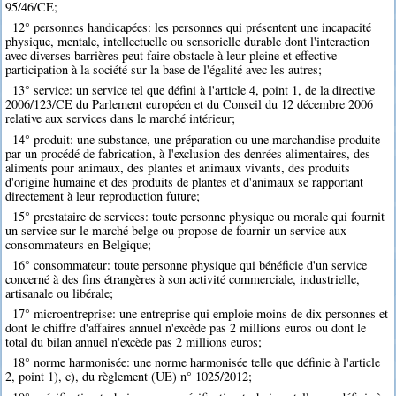
95/46/CE;
12° personnes handicapées: les personnes qui présentent une incapacité
physique, mentale, intellectuelle ou sensorielle durable dont l'interaction
avec diverses barrières peut faire obstacle à leur pleine et effective
participation à la société sur la base de l'égalité avec les autres;
13° service: un service tel que défini à l'article 4, point 1, de la directive
2006/123/CE du Parlement européen et du Conseil du 12 décembre 2006
relative aux services dans le marché intérieur;
14° produit: une substance, une préparation ou une marchandise produite
par un procédé de fabrication, à l'exclusion des denrées alimentaires, des
aliments pour animaux, des plantes et animaux vivants, des produits
d'origine humaine et des produits de plantes et d'animaux se rapportant
directement à leur reproduction future;
15° prestataire de services: toute personne physique ou morale qui fournit
un service sur le marché belge ou propose de fournir un service aux
consommateurs en Belgique;
16° consommateur: toute personne physique qui bénéficie d'un service
concerné à des fins étrangères à son activité commerciale, industrielle,
artisanale ou libérale;
17° microentreprise: une entreprise qui emploie moins de dix personnes et
dont le chiffre d'affaires annuel n'excède pas 2 millions euros ou dont le
total du bilan annuel n'excède pas 2 millions euros;
18° norme harmonisée: une norme harmonisée telle que définie à l'article
2, point 1), c), du règlement (UE) n° 1025/2012;