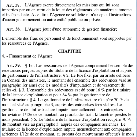
Art. 37.
L'Agence exerce directement les missions qui lui sont
imparties par ou en vertu de la loi et des règlements, de manière autonome
et indépendante. A ce titre, l'Agence ne sollicite ni n'accepte d'instructions
d'aucun gouvernement ou autre entité publique ou privée.
Art. 38.
L'Agence jouit d'une autonomie de gestion financière.
L'ensemble des frais de personnel et de fonctionnement sont supportés par
les ressources de l'Agence.
CHAPITRE
4. - Financement de l'Agence
Art. 39.
§ 1er. Les ressources de l'Agence comprennent l'ensemble des
redevances perçues auprès du titulaire de la licence d'exploitation et auprès
du gestionnaire de l'infrastructure. § 2. Le Roi fixe, par un arrêté délibéré
en Conseil des ministres, le montant de l'ensemble des redevances visé au
paragraphe 1er ainsi que les modalités d'imputation et de versement de
celles-ci. § 3. L'ensemble des redevances est dû pour 16 % par le titulaire
de la licence d'exploitation et pour 84 % par le gestionnaire de
l'infrastructure. § 4. Le gestionnaire de l'infrastructure récupère 70 % du
montant visé au paragraphe 3, auprès des entreprises ferroviaires. Le
gestionnaire de l'infrastructure impute mensuellement aux entreprises
ferroviaires 1/12e de ce montant, au prorata des train-kilomètres prestés le
mois précédent. § 5. Le titulaire de la licence d'exploitation récupère 70 %
du montant visé au paragraphe 3, auprès des compagnies aériennes. Le
titulaire de la licence d'exploitation impute mensuellement aux compagnies
aériennes 1/12e de ce montant, au prorata des mouvements effectués le mois