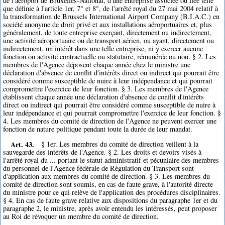
de l'aéroport de Bruxelles-National, d'une entreprise associée ou liée telle
que définie à l'article 1er, 7° et 8°, de l'arrêté royal du 27 mai 2004 relatif à
la transformation de Brussels International Airport Company (B.I.A.C.) en
société anonyme de droit privé et aux installations aéroportuaires et, plus
généralement, de toute entreprise exerçant, directement ou indirectement,
une activité aéroportuaire ou de transport aérien, ou ayant, directement ou
indirectement, un intérêt dans une telle entreprise, ni y exercer aucune
fonction ou activité contractuelle ou statutaire, rémunérée ou non. § 2. Les
membres de l'Agence déposent chaque année chez le ministre une
déclaration d'absence de conflit d'intérêts direct ou indirect qui pourrait être
considéré comme susceptible de nuire à leur indépendance et qui pourrait
compromettre l'exercice de leur fonction. § 3. Les membres de l'Agence
établissent chaque année une déclaration d'absence de conflit d'intérêts
direct ou indirect qui pourrait être considéré comme susceptible de nuire à
leur indépendance et qui pourrait compromettre l'exercice de leur fonction. §
4. Les membres du comité de direction de l'Agence ne peuvent exercer une
fonction de nature politique pendant toute la durée de leur mandat.
Art. 43.
§ 1er. Les membres du comité de direction veillent à la
sauvegarde des intérêts de l'Agence. § 2. Les droits et devoirs visés à
l'arrêté royal du ... portant le statut administratif et pécuniaire des membres
du personnel de l'Agence fédérale de Régulation du Transport sont
d'application aux membres du comité de direction. § 3. Les membres du
comité de direction sont soumis, en cas de faute grave, à l'autorité directe
du ministre pour ce qui relève de l'application des procédures disciplinaires.
§ 4. En cas de faute grave relative aux dispositions du paragraphe 1er et du
paragraphe 2, le ministre, après avoir entendu les intéressés, peut proposer
au Roi de révoquer un membre du comité de direction.