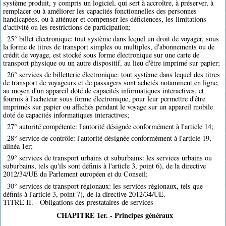
système produit, y compris un logiciel, qui sert à accroître, à préserver, à
remplacer ou à améliorer les capacités fonctionnelles des personnes
handicapées, ou à atténuer et compenser les déficiences, les limitations
d'activité ou les restrictions de participation;
25° billet électronique: tout système dans lequel un droit de voyager, sous
la forme de titres de transport simples ou multiples, d'abonnements ou de
crédit de voyage, est stocké sous forme électronique sur une carte de
transport physique ou un autre dispositif, au lieu d'être imprimé sur papier;
26° services de billetterie électronique: tout système dans lequel des titres
de transport de voyageurs et de passagers sont achetés notamment en ligne,
au moyen d'un appareil doté de capacités informatiques interactives, et
fournis à l'acheteur sous forme électronique, pour leur permettre d'être
imprimés sur papier ou affichés pendant le voyage sur un appareil mobile
doté de capacités informatiques interactives;
27° autorité compétente: l'autorité désignée conformément à l'article 14;
28° service de contrôle: l'autorité désignée conformément à l'article 19,
alinéa 1er;
29° services de transport urbains et suburbains: les services urbains ou
suburbains, tels qu'ils sont définis à l'article 3, point 6), de la directive
2012/34/UE du Parlement européen et du Conseil;
30° services de transport régionaux: les services régionaux, tels que
définis à l'article 3, point 7), de la directive 2012/34/UE.
TITRE II. - Obligations des prestataires de services
CHAPITRE 1er. - Principes généraux