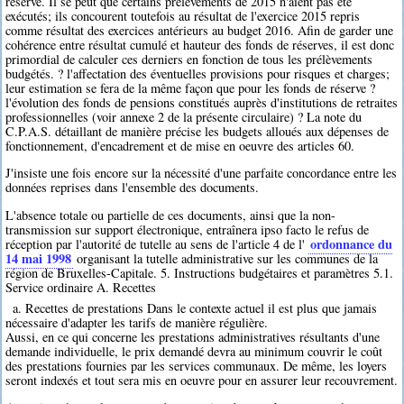
réserve. Il se peut que certains prélèvements de 2015 n'aient pas été
exécutés; ils concourent toutefois au résultat de l'exercice 2015 repris
comme résultat des exercices antérieurs au budget 2016. Afin de garder une
cohérence entre résultat cumulé et hauteur des fonds de réserves, il est donc
primordial de calculer ces derniers en fonction de tous les prélèvements
budgétés. ? l'affectation des éventuelles provisions pour risques et charges;
leur estimation se fera de la même façon que pour les fonds de réserve ?
l'évolution des fonds de pensions constitués auprès d'institutions de retraites
professionnelles (voir annexe 2 de la présente circulaire) ? La note du
C.P.A.S. détaillant de manière précise les budgets alloués aux dépenses de
fonctionnement, d'encadrement et de mise en oeuvre des articles 60.
J'insiste une fois encore sur la nécessité d'une parfaite concordance entre les
données reprises dans l'ensemble des documents.
L'absence totale ou partielle de ces documents, ainsi que la non-
transmission sur support électronique, entraînera ipso facto le refus de
ordonnance du
réception par l'autorité de tutelle au sens de l'article 4 de l'
14 mai 1998
organisant la tutelle administrative sur les communes de la
région de Bruxelles-Capitale. 5. Instructions budgétaires et paramètres 5.1.
Service ordinaire A. Recettes
a. Recettes de prestations Dans le contexte actuel il est plus que jamais
nécessaire d'adapter les tarifs de manière régulière.
Aussi, en ce qui concerne les prestations administratives résultants d'une
demande individuelle, le prix demandé devra au minimum couvrir le coût
des prestations fournies par les services communaux. De même, les loyers
seront indexés et tout sera mis en oeuvre pour en assurer leur recouvrement.