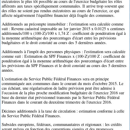
exécutoires le plus tôt possible au cours de l'exercice budgétaire les rôles
afférents aux taxes spécifiquement communales. Il arrive trop souvent que
des rôles ne soient pas rendus exécutoires au cours de l'exercice, ce qui
affecte négativement l'équilibre financier déjà fragile des communes.
Additionnels au précompte immobilier : l'estimation sera calculée comme
suit : Revenu cadastral imposable au 1er janvier 2015 x 0.0125 x centimes
additionnels/100 x (100-Z)/100 x 1,74 Z : coefficient de pondération égal à
la moyenne arithmétique des pourcentages d'écart entre les prévisions
budgétaires et le droit constaté au cours des 5 dernières années.
Additionnels à l'impôt des personnes physiques : l'estimation sera calculée
comme suit : Estimation du SPF Finances x (100-Z)/100 Z : coefficient de
pondération égal à la moyenne arithmétique des pourcentages d'écart entre
les prévisions du SPF Finances et le droit constaté au cours des 5 dernières
années.
L'estimation du Service Public Fédéral Finances sera en principe
communiquée aux communes dans le courant du mois d'octobre 2015. Le
cas échéant, une régularisation de ladite prévision peut être admise à
l'occasion de la plus proche modification budgétaire de l'exercice 2016 sur
base du dernier état prévisionnel transmis par le Service Public Fédéral
Finances dans le courant du deuxième trimestre de l'exercice 2016.
Décimes additionnels à la taxe de circulation : estimation conforme à celle
du Service Public Fédéral Finances.
Subsides européens, fédéraux, communautaires et régionaux : les crédits
seront prévus en fonction des conventions signées et des promesses