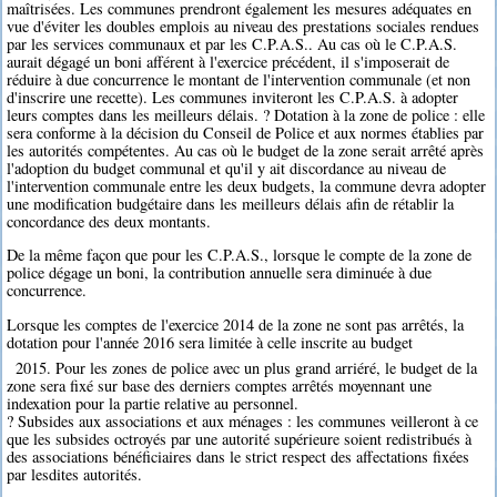
maîtrisées. Les communes prendront également les mesures adéquates en
vue d'éviter les doubles emplois au niveau des prestations sociales rendues
par les services communaux et par les C.P.A.S.. Au cas où le C.P.A.S.
aurait dégagé un boni afférent à l'exercice précédent, il s'imposerait de
réduire à due concurrence le montant de l'intervention communale (et non
d'inscrire une recette). Les communes inviteront les C.P.A.S. à adopter
leurs comptes dans les meilleurs délais. ? Dotation à la zone de police : elle
sera conforme à la décision du Conseil de Police et aux normes établies par
les autorités compétentes. Au cas où le budget de la zone serait arrêté après
l'adoption du budget communal et qu'il y ait discordance au niveau de
l'intervention communale entre les deux budgets, la commune devra adopter
une modification budgétaire dans les meilleurs délais afin de rétablir la
concordance des deux montants.
De la même façon que pour les C.P.A.S., lorsque le compte de la zone de
police dégage un boni, la contribution annuelle sera diminuée à due
concurrence.
Lorsque les comptes de l'exercice 2014 de la zone ne sont pas arrêtés, la
dotation pour l'année 2016 sera limitée à celle inscrite au budget
2015. Pour les zones de police avec un plus grand arriéré, le budget de la
zone sera fixé sur base des derniers comptes arrêtés moyennant une
indexation pour la partie relative au personnel.
? Subsides aux associations et aux ménages : les communes veilleront à ce
que les subsides octroyés par une autorité supérieure soient redistribués à
des associations bénéficiaires dans le strict respect des affectations fixées
par lesdites autorités.