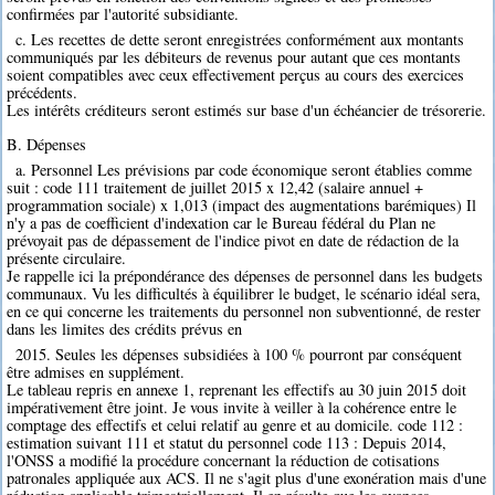
confirmées par l'autorité subsidiante.
c. Les recettes de dette seront enregistrées conformément aux montants
communiqués par les débiteurs de revenus pour autant que ces montants
soient compatibles avec ceux effectivement perçus au cours des exercices
précédents.
Les intérêts créditeurs seront estimés sur base d'un échéancier de trésorerie.
B. Dépenses
a. Personnel Les prévisions par code économique seront établies comme
suit : code 111 traitement de juillet 2015 x 12,42 (salaire annuel +
programmation sociale) x 1,013 (impact des augmentations barémiques) Il
n'y a pas de coefficient d'indexation car le Bureau fédéral du Plan ne
prévoyait pas de dépassement de l'indice pivot en date de rédaction de la
présente circulaire.
Je rappelle ici la prépondérance des dépenses de personnel dans les budgets
communaux. Vu les difficultés à équilibrer le budget, le scénario idéal sera,
en ce qui concerne les traitements du personnel non subventionné, de rester
dans les limites des crédits prévus en
2015. Seules les dépenses subsidiées à 100 % pourront par conséquent
être admises en supplément.
Le tableau repris en annexe 1, reprenant les effectifs au 30 juin 2015 doit
impérativement être joint. Je vous invite à veiller à la cohérence entre le
comptage des effectifs et celui relatif au genre et au domicile. code 112 :
estimation suivant 111 et statut du personnel code 113 : Depuis 2014,
l'ONSS a modifié la procédure concernant la réduction de cotisations
patronales appliquée aux ACS. Il ne s'agit plus d'une exonération mais d'une