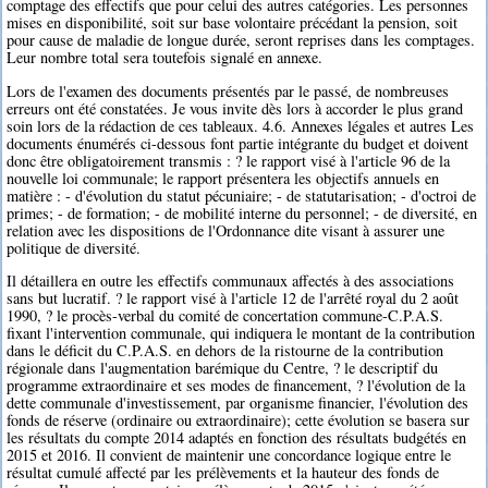
comptage des effectifs que pour celui des autres catégories. Les personnes
mises en disponibilité, soit sur base volontaire précédant la pension, soit
pour cause de maladie de longue durée, seront reprises dans les comptages.
Leur nombre total sera toutefois signalé en annexe.
Lors de l'examen des documents présentés par le passé, de nombreuses
erreurs ont été constatées. Je vous invite dès lors à accorder le plus grand
soin lors de la rédaction de ces tableaux. 4.6. Annexes légales et autres Les
documents énumérés ci-dessous font partie intégrante du budget et doivent
donc être obligatoirement transmis : ? le rapport visé à l'article 96 de la
nouvelle loi communale; le rapport présentera les objectifs annuels en
matière : - d'évolution du statut pécuniaire; - de statutarisation; - d'octroi de
primes; - de formation; - de mobilité interne du personnel; - de diversité, en
relation avec les dispositions de l'Ordonnance dite visant à assurer une
politique de diversité.
Il détaillera en outre les effectifs communaux affectés à des associations
sans but lucratif. ? le rapport visé à l'article 12 de l'arrêté royal du 2 août
1990, ? le procès-verbal du comité de concertation commune-C.P.A.S.
fixant l'intervention communale, qui indiquera le montant de la contribution
dans le déficit du C.P.A.S. en dehors de la ristourne de la contribution
régionale dans l'augmentation barémique du Centre, ? le descriptif du
programme extraordinaire et ses modes de financement, ? l'évolution de la
dette communale d'investissement, par organisme financier, l'évolution des
fonds de réserve (ordinaire ou extraordinaire); cette évolution se basera sur
les résultats du compte 2014 adaptés en fonction des résultats budgétés en
2015 et 2016. Il convient de maintenir une concordance logique entre le
résultat cumulé affecté par les prélèvements et la hauteur des fonds de