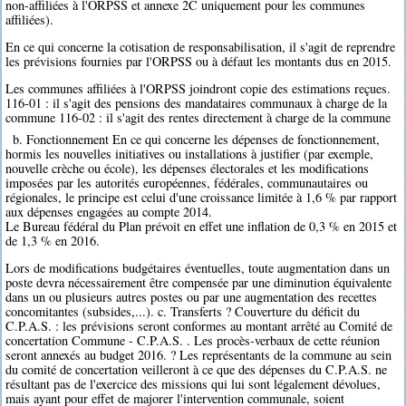
non-affiliées à l'ORPSS et annexe 2C uniquement pour les communes
affiliées).
En ce qui concerne la cotisation de responsabilisation, il s'agit de reprendre
les prévisions fournies par l'ORPSS ou à défaut les montants dus en 2015.
Les communes affiliées à l'ORPSS joindront copie des estimations reçues.
116-01 : il s'agit des pensions des mandataires communaux à charge de la
commune 116-02 : il s'agit des rentes directement à charge de la commune
b. Fonctionnement En ce qui concerne les dépenses de fonctionnement,
hormis les nouvelles initiatives ou installations à justifier (par exemple,
nouvelle crèche ou école), les dépenses électorales et les modifications
imposées par les autorités européennes, fédérales, communautaires ou
régionales, le principe est celui d'une croissance limitée à 1,6 % par rapport
aux dépenses engagées au compte 2014.
Le Bureau fédéral du Plan prévoit en effet une inflation de 0,3 % en 2015 et
de 1,3 % en 2016.
Lors de modifications budgétaires éventuelles, toute augmentation dans un
poste devra nécessairement être compensée par une diminution équivalente
dans un ou plusieurs autres postes ou par une augmentation des recettes
concomitantes (subsides,...). c. Transferts ? Couverture du déficit du
C.P.A.S. : les prévisions seront conformes au montant arrêté au Comité de
concertation Commune - C.P.A.S. . Les procès-verbaux de cette réunion
seront annexés au budget 2016. ? Les représentants de la commune au sein
du comité de concertation veilleront à ce que des dépenses du C.P.A.S. ne
résultant pas de l'exercice des missions qui lui sont légalement dévolues,
mais ayant pour effet de majorer l'intervention communale, soient