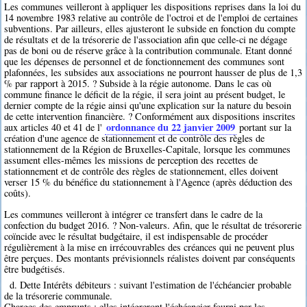
Les communes veilleront à appliquer les dispositions reprises dans la loi du
14 novembre 1983 relative au contrôle de l'octroi et de l'emploi de certaines
subventions. Par ailleurs, elles ajusteront le subside en fonction du compte
de résultats et de la trésorerie de l'association afin que celle-ci ne dégage
pas de boni ou de réserve grâce à la contribution communale. Etant donné
que les dépenses de personnel et de fonctionnement des communes sont
plafonnées, les subsides aux associations ne pourront hausser de plus de 1,3
% par rapport à 2015. ? Subside à la régie autonome. Dans le cas où
commune finance le déficit de la régie, il sera joint au présent budget, le
dernier compte de la régie ainsi qu'une explication sur la nature du besoin
de cette intervention financière. ? Conformément aux dispositions inscrites
ordonnance du 22 janvier 2009
aux articles 40 et 41 de l'
portant sur la
création d'une agence de stationnement et de contrôle des règles de
stationnement de la Région de Bruxelles-Capitale, lorsque les communes
assument elles-mêmes les missions de perception des recettes de
stationnement et de contrôle des règles de stationnement, elles doivent
verser 15 % du bénéfice du stationnement à l'Agence (après déduction des
coûts).
Les communes veilleront à intégrer ce transfert dans le cadre de la
confection du budget 2016. ? Non-valeurs. Afin, que le résultat de trésorerie
coïncide avec le résultat budgétaire, il est indispensable de procéder
régulièrement à la mise en irrécouvrables des créances qui ne peuvent plus
être perçues. Des montants prévisionnels réalistes doivent par conséquents
être budgétisés.
d. Dette Intérêts débiteurs : suivant l'estimation de l'échéancier probable
de la trésorerie communale.
Charges des emprunts : elles intégreront l'échéancier fourni par les