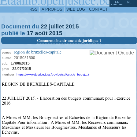
^
-
FR
NL
RSS
A PROPOS
WEB LOG
CONTACT
Document du
22
juillet
2015
publié le
17
août
2015
Comment obtenir une aide juridique ?
region de bruxelles-capitale
source
2015031500
numac
17/08/2015
pub.
22/07/2015
prom.
moniteur
https://www.ejustice.just.fgov.be/cgi/article_body(...)
REGION DE BRUXELLES-CAPITALE
22 JUILLET 2015. - Elaboration des budgets communaux pour l'exercice
2016
A Mmes et MM. les Bourgmestres et Echevins de la Région de Bruxelles-
Capitale Pour information : A Mmes et MM. les Receveurs communaux
Mesdames et Messieurs les Bourgmestres, Mesdames et Messieurs les
Echevins,