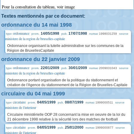
Pour la consultation du tableau, voir image
Textes mentionnés par ce document:
ordonnance du 14 mai 1998
ordonnance
14/05/1998
17/07/1998
1998031259
type
prom.
pub.
numac
source
ministere de la region de bruxelles-capitale
Ordonnance organisant la tutelle administrative sur les communes de la
Région de BruxellesCapitale
ordonnance du 22 janvier 2009
ordonnance
22/01/2009
30/01/2009
2009031043
type
prom.
pub.
numac
source
ministere de la region de bruxelles-capitale
Ordonnance portant organisation de la politique du stationnement et
création de l'Agence du stationnement de la Région de Bruxelles-Capitale
circulaire du 04 mai 1999
circulaire
04/05/1999
08/07/1999
1999000511
type
prom.
pub.
numac
source
ministere de l'interieur
Circulaire ministérielle OOP 28 concernant la mise en oeuvre de la loi du
21 décembre 1998 relative à la sécurité lors des matches de football
circulaire
04/05/1999
25/01/2000
1999000877
type
prom.
pub.
numac
source
ministere de l'interieur