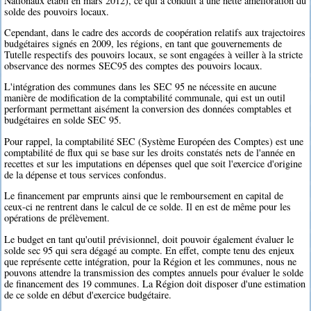
Nationaux établi en mars 2012), ce qui a conduit à une nette amélioration du
solde des pouvoirs locaux.
Cependant, dans le cadre des accords de coopération relatifs aux trajectoires
budgétaires signés en 2009, les régions, en tant que gouvernements de
Tutelle respectifs des pouvoirs locaux, se sont engagées à veiller à la stricte
observance des normes SEC95 des comptes des pouvoirs locaux.
L'intégration des communes dans les SEC 95 ne nécessite en aucune
manière de modification de la comptabilité communale, qui est un outil
performant permettant aisément la conversion des données comptables et
budgétaires en solde SEC 95.
Pour rappel, la comptabilité SEC (Système Européen des Comptes) est une
comptabilité de flux qui se base sur les droits constatés nets de l'année en
recettes et sur les imputations en dépenses quel que soit l'exercice d'origine
de la dépense et tous services confondus.
Le financement par emprunts ainsi que le remboursement en capital de
ceux-ci ne rentrent dans le calcul de ce solde. Il en est de même pour les
opérations de prélèvement.
Le budget en tant qu'outil prévisionnel, doit pouvoir également évaluer le
solde sec 95 qui sera dégagé au compte. En effet, compte tenu des enjeux
que représente cette intégration, pour la Région et les communes, nous ne
pouvons attendre la transmission des comptes annuels pour évaluer le solde
de financement des 19 communes. La Région doit disposer d'une estimation
de ce solde en début d'exercice budgétaire.