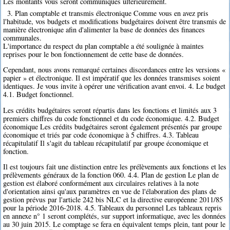
Les montants vous seront communiqués ultérieurement.
3. Plan comptable et transmis électronique Comme vous en avez pris
l'habitude, vos budgets et modifications budgétaires doivent être transmis de
manière électronique afin d'alimenter la base de données des finances
communales.
L'importance du respect du plan comptable a été soulignée à maintes
reprises pour le bon fonctionnement de cette base de données.
Cependant, nous avons remarqué certaines discordances entre les versions «
papier » et électronique. Il est impératif que les données transmises soient
identiques. Je vous invite à opérer une vérification avant envoi. 4. Le budget
4.1. Budget fonctionnel.
Les crédits budgétaires seront répartis dans les fonctions et limités aux 3
premiers chiffres du code fonctionnel et du code économique. 4.2. Budget
économique Les crédits budgétaires seront également présentés par groupe
économique et triés par code économique à 5 chiffres. 4.3. Tableau
récapitulatif Il s'agit du tableau récapitulatif par groupe économique et
fonction.
Il est toujours fait une distinction entre les prélèvements aux fonctions et les
prélèvements généraux de la fonction 060. 4.4. Plan de gestion Le plan de
gestion est élaboré conformément aux circulaires relatives à la note
d'orientation ainsi qu'aux paramètres en vue de l'élaboration des plans de
gestion prévus par l'article 242 bis NLC et la directive européenne 2011/85
pour la période 2016-2018. 4.5. Tableaux du personnel Les tableaux repris
en annexe n° 1 seront complétés, sur support informatique, avec les données
au 30 juin 2015. Le comptage se fera en équivalent temps plein, tant pour le