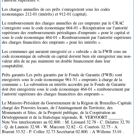
Les charges annuelles de ces prêts s'enregistrent sous les codes
économiques 212-01 (intérêts) et 912-01 (capital).
Le remboursement des charges annuelles de ces emprunts par le CRAC
s'enregistre sous le code économique 664-01 « Récupération sur l'autorité
supérieure des remboursements périodiques d'emprunts » pour le capital et
sous le code économique 464-01 « Remboursement par l'autorité supérieure
des charges financières des emprunts » pour les intérêts ».
Les communes qui auraient enregistré ce « subside » de la FWB sous un
code économique de subside en capital doivent bien sûr enregistrer une non-
valeur afin de ne pas maintenir un double financement dans leur
comptabilité.
Prêts garantis Les prêts garantis par le Fonds de Garantie (FWB) sont
enregistrés sous le code économique 961-51 « emprunts à charge de la
commune ». La subvention en intérêts accordée par le Fonds de Garantie
doit être enregistrée sous le code économique 464-01 « remboursement par
l'autorité supérieure des charges financières des emprunts ».
Le Ministre-Président du Gouvernement de la Région de Bruxelles-Capitale
chargé des Pouvoirs locaux, de l'Aménagement du Territoire, des
Monuments et Sites, de la Propreté publique, de la Coopération au
Développement et de la Statistique régionale, R. VERVOORT _______
Note Vos interlocuteurs au 02.800. : M. Léonard 32.78 - C. Delattre 32.70
- Q. de Launois 32.98 - W. Marcoen 32.82 - G. Courtois 32.75 - A.
Biarent 33.52 - P. Collee 32.73 Secrétariat 02.800. : A Willems 33.01 .