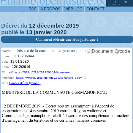
^
-
FR
NL
RSS
A PROPOS
WEB LOG
CONTACT
Décret du
12
décembre
2019
publié le
13
janvier
2020
Comment obtenir une aide juridique ?
ministere de la communaute germanophone
source
2019206044
numac
13/01/2020
pub.
12/12/2019
prom.
ELI
eli/decret/2019/12/12/2019206044/moniteur
moniteur
https://www.ejustice.just.fgov.be/cgi/article_body(...)
liens
Conseil d'État (chrono)
MINISTERE DE LA COMMUNAUTE GERMANOPHONE
12 DECEMBRE 2019. - Décret portant assentiment à l'Accord de
coopération du 14 novembre 2019 entre la Région wallonne et la
Communauté germanophone relatif à l'exercice des compétences en matière
d'aménagement du territoire et de certaines matières connexes