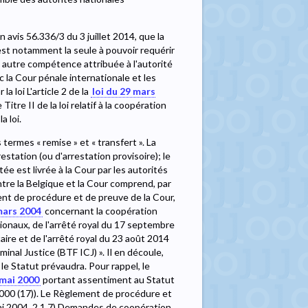
 avis 56.336/3 du 3 juillet 2014, que la
est notamment la seule à pouvoir requérir
 autre compétence attribuée à l'autorité
 la Cour pénale internationale et les
a loi L'article 2 de la
loi du 29 mars
Titre II de la loi relatif à la coopération
a loi.
 termes « remise » et « transfert ». La
station (ou d'arrestation provisoire); le
tée est livrée à la Cour par les autorités
entre la Belgique et la Cour comprend, par
ent de procédure et de preuve de la Cour,
mars 2004
concernant la coopération
ionaux, de l'arrêté royal du 17 septembre
taire et de l'arrêté royal du 23 août 2014
minal Justice (BTF ICJ) ». Il en découle,
 le Statut prévaudra. Pour rappel, le
 mai 2000
portant assentiment au Statut
2000 (17)). Le Règlement de procédure et
 mai 2004. 2.1.7) Demandes de coopération