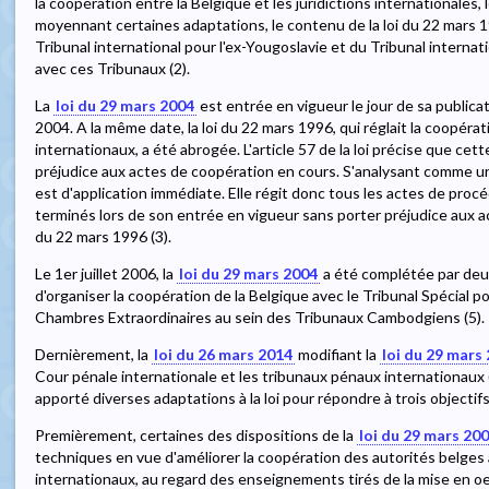
la coopération entre la Belgique et les juridictions internationales, le 
moyennant certaines adaptations, le contenu de la loi du 22 mars 1
Tribunal international pour l'ex-Yougoslavie et du Tribunal internat
avec ces Tribunaux (2).
La
loi du 29 mars 2004
est entrée en vigueur le jour de sa publicat
2004. A la même date, la loi du 22 mars 1996, qui réglait la coopéra
internationaux, a été abrogée. L'article 57 de la loi précise que ce
préjudice aux actes de coopération en cours. S'analysant comme une
est d'application immédiate. Elle régit donc tous les actes de pr
terminés lors de son entrée en vigueur sans porter préjudice aux ac
du 22 mars 1996 (3).
Le 1er juillet 2006, la
loi du 29 mars 2004
a été complétée par deux
d'organiser la coopération de la Belgique avec le Tribunal Spécial po
Chambres Extraordinaires au sein des Tribunaux Cambodgiens (5).
Dernièrement, la
loi du 26 mars 2014
modifiant la
loi du 29 mars
Cour pénale internationale et les tribunaux pénaux internationaux (6
apporté diverses adaptations à la loi pour répondre à trois objectifs
Premièrement, certaines des dispositions de la
loi du 29 mars 20
techniques en vue d'améliorer la coopération des autorités belges 
internationaux, au regard des enseignements tirés de la mise en oe