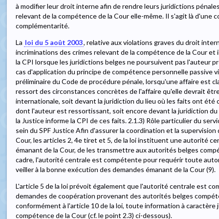
à modifier leur droit interne afin de rendre leurs juridictions péna
relevant de la compétence de la Cour elle-même. Il s'agit là d'une 
complémentarité.
La
loi du 5 août 2003
, relative aux violations graves du droit inte
incriminations des crimes relevant de la compétence de la Cour et
la CPI lorsque les juridictions belges ne poursuivent pas l'auteur 
cas d'application du principe de compétence personnelle passive visé
préliminaire du Code de procédure pénale, lorsqu'une affaire est cla
ressort des circonstances concrètes de l'affaire qu'elle devrait êtr
internationale, soit devant la juridiction du lieu où les faits ont été 
dont l'auteur est ressortissant, soit encore devant la juridiction du 
la Justice informe la CPI de ces faits. 2.1.3) Rôle particulier du ser
sein du SPF Justice Afin d'assurer la coordination et la supervision 
Cour, les articles 2, 4e tiret et 5, de la loi instituent une autorité
émanant de la Cour, de les transmettre aux autorités belges compét
cadre, l'autorité centrale est compétente pour requérir toute autori
veiller à la bonne exécution des demandes émanant de la Cour (9).
L'article 5 de la loi prévoit également que l'autorité centrale est 
demandes de coopération provenant des autorités belges compéten
conformément à l'article 10 de la loi, toute information à caractère 
compétence de la Cour (cf. le point 2.3) ci-dessous).