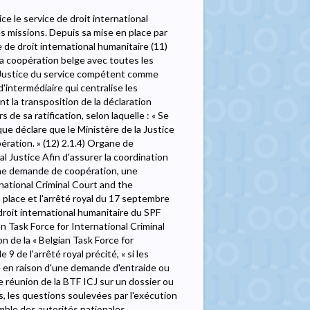
e le service de droit international
es missions. Depuis sa mise en place par
e de droit international humanitaire (11)
 la coopération belge avec toutes les
PF Justice du service compétent comme
d'intermédiaire qui centralise les
nt la transposition de la déclaration
s de sa ratification, selon laquelle : « Se
que déclare que le Ministère de la Justice
ration. » (12) 2.1.4) Organe de
al Justice Afin d'assurer la coordination
une demande de coopération, une
national Criminal Court and the
n place et l'arrêté royal du 17 septembre
droit international humanitaire du SPF
n Task Force for International Criminal
on de la « Belgian Task Force for
 9 de l'arrêté royal précité, « si les
e en raison d'une demande d'entraide ou
 réunion de la BTF ICJ sur un dossier ou
ns, les questions soulevées par l'exécution
mble des autorités nationales