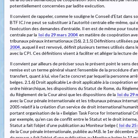
potentiellement concernées par ladite exécution.
Il convient de rappeler, comme le souligne le Conseil d'Etat dans son
BTF ICJ ne peut se substituer à l'autorité centrale elle-même, qui 
l'exécution des demandes d'entraide. Il en est de même pour toute
centrale par la
loi du 29 mars 2004
en matière de coopération avec
tribunaux pénaux internationaux (16). 2.1.5) Définitions utilisées par l
2004
, auquel il est renvoyé, définit plusieurs termes utilisés dans le 
avec la CPI. Ces définitions visent à faciliter et alléger la lecture de l
Il convient par ailleurs de préciser sous le présent point le sens des
remise est un terme général visant l'ensemble de la procédure d'arre
transfert, quant à lui, vise l'acte concret par lequel la personne arrê
belges. 2.1.6) Droit applicable Le droit applicable à la coopération 
ordre hiérarchique, les dispositions du Statut de Rome, du Règlem
du Règlement de la Cour ainsi que les dispositions de la
loi du 29 
avec la Cour pénale internationale et les tribunaux pénaux internat
2005 relatif à la création d'un service de droit international humani
portant organisation de la « Belgian Task Force for International Cri
par exemple, qu'en cas de conflit entre le Statut et le droit interne,
Statut a fait l'objet d'une publication au Moniteur belge (
loi du 25
de la Cour pénale internationale, publiée au M.B. le 1er décembre 
de preuve a fait l'objet d'une publication au Moniteur belge le 11