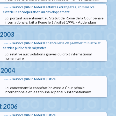
service public federal affaires etrangeres, commerce
source
exterieur et cooperation au developpement
Loi portant assentiment au Statut de Rome de la Cour pénale
internationale, fait à Rome le 17 juillet 1998. - Addendum
 2003
service public federal chancellerie du premier ministre et
source
service public federal justice
Loi relative aux violations graves du droit international
humanitaire
s 2004
service public federal justice
source
Loi concernant la coopération avec la Cour pénale
internationale et les tribunaux pénaux internationaux
et 2006
service public federal justice
source