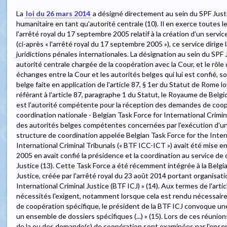
La
loi du 26 mars 2014
a désigné directement au sein du SPF Justic
humanitaire en tant qu'autorité centrale (10). Il en exerce toutes l
l'arrêté royal du 17 septembre 2005 relatif à la création d'un servic
(ci-après « l'arrêté royal du 17 septembre 2005 »), ce service dirige
juridictions pénales internationales. La désignation au sein du S
autorité centrale chargée de la coopération avec la Cour, et le rôle 
échanges entre la Cour et les autorités belges qui lui est confié, so
belge faite en application de l'article 87, § 1er du Statut de Rome lor
référant à l'article 87, paragraphe 1 du Statut, le Royaume de Belgi
est l'autorité compétente pour la réception des demandes de coopé
coordination nationale - Belgian Task Force for International Crimin
des autorités belges compétentes concernées par l'exécution d'
structure de coordination appelée Belgian Task Force for the Inter
International Criminal Tribunals (« BTF ICC-ICT ») avait été mise e
2005 en avait confié la présidence et la coordination au service de 
Justice (13). Cette Task Force a été récemment intégrée à la Belgia
Justice, créée par l'arrêté royal du 23 août 2014 portant organisati
International Criminal Justice (BTF ICJ) » (14). Aux termes de l'article
nécessités l'exigent, notamment lorsque cela est rendu nécessair
de coopération spécifique, le président de la BTF ICJ convoque une
un ensemble de dossiers spécifiques (...) » (15). Lors de ces réunio
de la ou des demande(s) de coopération sont examinées par l'ense