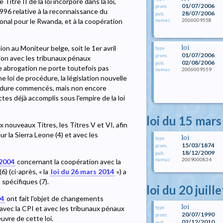
Titre II de la loi incorpore dans la loi,
01/07/2006
prom.
996 relative à la reconnaissance du
28/07/2006
pub.
2006009558
ional pour le Rwanda, et à la coopération
numac
loi
ion au Moniteur belge, soit le 1er avril
type
01/07/2006
prom.
tion avec les tribunaux pénaux
02/08/2006
pub.
tte abrogation ne porte toutefois pas
2006009559
numac
 loi de procédure, la législation nouvelle
océdure commencés, mais non encore
tes déjà accomplis sous l'empire de la loi
loi du 15 mar
 nouveaux Titres, les Titres V et VI, afin
ur la Sierra Leone (4) et avec les
loi
type
15/03/1874
prom.
18/12/2009
pub.
2009000834
numac
 2004
concernant la coopération avec la
) (ci-après, « la
loi du 26 mars 2014
») a
 spécifiques (7).
loi du 20 juill
04
ont fait l'objet de changements
loi
avec la CPI et avec les tribunaux pénaux
type
20/07/1990
prom.
uvre de cette loi.
02/12/2010
pub.