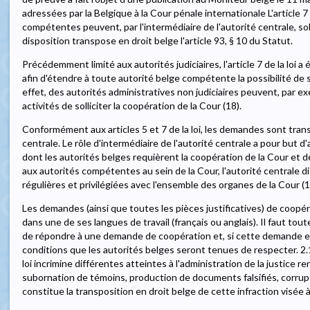
adressées par la Belgique à la Cour pénale internationale L'article 7 
compétentes peuvent, par l'intermédiaire de l'autorité centrale, sol
disposition transpose en droit belge l'article 93, § 10 du Statut.
Précédemment limité aux autorités judiciaires, l'article 7 de la loi a 
afin d'étendre à toute autorité belge compétente la possibilité de so
effet, des autorités administratives non judiciaires peuvent, par ex
activités de solliciter la coopération de la Cour (18).
Conformément aux articles 5 et 7 de la loi, les demandes sont transm
centrale. Le rôle d'intermédiaire de l'autorité centrale a pour but 
dont les autorités belges requièrent la coopération de la Cour et de
aux autorités compétentes au sein de la Cour, l'autorité centrale
régulières et privilégiées avec l'ensemble des organes de la Cour (1
Les demandes (ainsi que toutes les pièces justificatives) de coopé
dans une de ses langues de travail (français ou anglais). Il faut tou
de répondre à une demande de coopération et, si cette demande es
conditions que les autorités belges seront tenues de respecter. 2.1.
loi incrimine différentes atteintes à l'administration de la justice 
subornation de témoins, production de documents falsifiés, corrupti
constitue la transposition en droit belge de cette infraction visée à