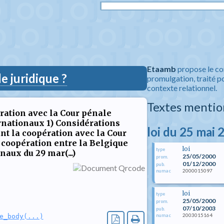
Etaamb
propose le co
 juridique ?
promulgation, traité po
contexte relationnel.
Textes mentio
ération avec la Cour pénale
rnationaux 1) Considérations
loi du 25 mai 
nt la coopération avec la Cour
a coopération entre la Belgique
loi
type
naux du 29 mar(...)
25/05/2000
prom.
01/12/2000
pub.
2000015097
numac
loi
type
25/05/2000
prom.
07/10/2003
pub.
2003015164
numac
e_body(...)