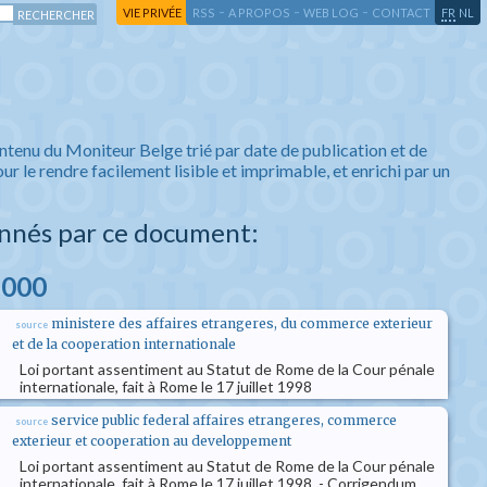
-
-
-
-
VIE PRIVÉE
RSS
A PROPOS
WEB LOG
CONTACT
FR
NL
ntenu du Moniteur Belge trié par date de publication et de
ur le rendre facilement lisible et imprimable, et enrichi par un
nnés par ce document:
2000
ministere des affaires etrangeres, du commerce exterieur
source
et de la cooperation internationale
Loi portant assentiment au Statut de Rome de la Cour pénale
internationale, fait à Rome le 17 juillet 1998
service public federal affaires etrangeres, commerce
source
exterieur et cooperation au developpement
Loi portant assentiment au Statut de Rome de la Cour pénale
internationale, fait à Rome le 17 juillet 1998. - Corrigendum