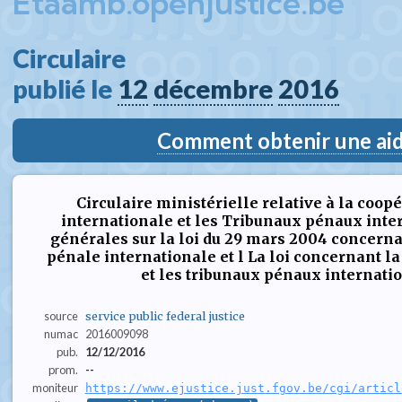
Etaamb.openjustice.be
Circulaire  
publié le 
12
décembre
2016
Comment obtenir une aide
Circulaire ministérielle relative à la coop
internationale et les Tribunaux pénaux inte
générales sur la loi du 29 mars 2004 concerna
pénale internationale et l La loi concernant l
et les tribunaux pénaux internatio
source
service public federal justice
numac
2016009098
pub.
12/12/2016
prom.
--
moniteur
https://www.ejustice.just.fgov.be/cgi/articl