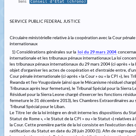
liens
Conseil d'État (chrono)
SERVICE PUBLIC FEDERAL JUSTICE
Circulaire ministérielle relative à la coopération avec la Cour péna
internationaux
1) Considérations générales sur la
loi du 29 mars 2004
concernan
internationale et les tribunaux pénaux internationaux La loi concer
les tribunaux pénaux internationaux du 29 mars 2004 (ci-après « la lo
objet d'organiser les actes de coopération et d'entraide entre, d'une 
Cour pénale internationale (ci-après « la Cour » ou « la CPI »), les 
Rwanda et l'ex-Yougoslavie (ainsi que le Mécanisme résiduel chargé
Tribunaux après leur fermeture), le Tribunal Spécial pour la Sierra L
Résiduel pour la Sierra Leone chargé d'exercer les fonctions résidue
fermeture le 31 décembre 2013), les Chambres Extraordinaires au 
Tribunal Spécial pour le Liban.
Le Titre Ier de la loi intègre en droit interne les dispositions du St
Statut de Rome », « le Statut de la CPI » ou « le Statut ») relatives 
la Cour. Cette première partie de la loi consiste en l'exécution des 
ratification du Statut en date du 28 juin 2000 (1). Afin de regroup