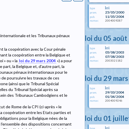
loi
type
25/05/2000
prom.
11/05/2004
pub.
2004009287
numac
le internationale et les Tribunaux pénaux
loi du 05 août
loi
type
t la coopération avec la Cour pénale
05/08/2003
prom.
nant la coopération entre la Belgique et
07/08/2003
pub.
i » ou « la
loi du 29 mars 2004
») a pour
2003021182
numac
part, la Belgique et, d'autre part, la
Tribunaux pénaux internationaux pour le
loi du 29 mar
 de poursuivre les travaux de ces
eone (ainsi que le Tribunal Spécial
loi
type
lles du Tribunal Spécial après sa
29/03/2004
prom.
sein des Tribunaux Cambodgiens et le
01/04/2004
pub.
2004009246
numac
atut de Rome de la CPI (ci-après « le
à la coopération entre les Etats parties et
loi du 01 juill
obligations pour la Belgique nées de la
er l'ensemble des dispositions concernant
loi
type