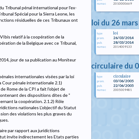
2010000669
numac
 Tribunal pénal international pour l'ex-
ibunal Spécial pour la Sierra Leone, les
nctions résiduelles de ces Tribunaux ont
loi du 26 mar
loi
type
VIbis relatif à la coopération de la
26/03/2014
prom.
28/03/2014
opération de la Belgique avec ce Tribunal,
pub.
2014009133
numac
2014, jour de sa publication au Moniteur
circulaire du 
circulaire
énales internationales visées par la loi
type
03/06/2005
prom.
 Cour pénale internationale 2.1)
22/06/2005
pub.
de Rome de la CPI a fait l'objet de
2005009481
numac
contenant des dispositions dites de "
cernant la coopération. 2.1.2) Rôle
idictions nationales L'objectif du Statut
ion des violations les plus graves du
ques.
ire par rapport aux juridictions
atut invite indirectement les Etats parties