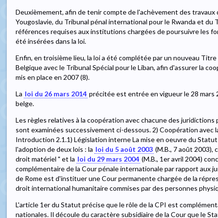
Deuxièmement, afin de tenir compte de l'achèvement des travaux du
Yougoslavie, du Tribunal pénal international pour le Rwanda et du Tr
références requises aux institutions chargées de poursuivre les fo
été insérées dans la loi.
Enfin, en troisième lieu, la loi a été complétée par un nouveau Titre 
Belgique avec le Tribunal Spécial pour le Liban, afin d'assurer la co
mis en place en 2007 (8).
La
loi du 26 mars 2014
précitée est entrée en vigueur le 28 mars 
belge.
Les règles relatives à la coopération avec chacune des juridictions p
sont examinées successivement ci-dessous. 2) Coopération avec la
Introduction 2.1.1) Législation interne La mise en oeuvre du Statut 
l'adoption de deux lois : la
loi du 5 août 2003
(M.B., 7 août 2003), 
droit matériel " et la
loi du 29 mars 2004
(M.B., 1er avril 2004) con
complémentaire de la Cour pénale internationale par rapport aux jur
de Rome est d'instituer une Cour permanente chargée de la répress
droit international humanitaire commises par des personnes physi
L'article 1er du Statut précise que le rôle de la CPI est complémenta
nationales. Il découle du caractère subsidiaire de la Cour que le St