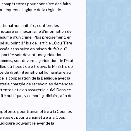
les compétentes pour connaître des faits
conséquence logique de la règle de
rnational humanitaire, contient les
 instaure un mécanisme d'information de
présumé d'un crime. Plus précisément, en
 au point 1° bis de l'article 10 du Titre
ssée sans suite en raison du fait qu'il
e portée soit devant une juridiction
commis, soit devant la juridiction de l'Etat
lieu où il peut être trouvé, le Ministre de
vice de droit international humanitaire au
de la coopération de la Belgique avec la
 centrale chargée de recevoir les demandes
entes et d'en assurer le suivi. Dans ce
té publique, y compris judiciaire, afin de
compétente pour transmettre à la Cour les
tes et pour transmettre à la Cour,
judiciaire pouvant relever de la