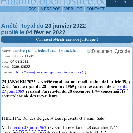
^
-
FR
NL
RSS
A PROPOS
WEB LOG
CONTACT
Arrêté Royal du
23
janvier
2022
publié le
04
février
2022
Comment obtenir une aide juridique ?
service public federal securite sociale
source
2022200539
numac
04/02/2022
pub.
23/01/2022
prom.
moniteur
https://www.ejustice.just.fgov.be/cgi/article_body(...)
23 JANVIER 2022. - Arrêté royal portant modification de l'article 19, §
2, de l'arrêté royal du 28 novembre 1969 pris en exécution de la
loi du
27 juin 1969
révisant l'arrêté-loi du 28 décembre 1944 concernant la
sécurité sociale des travailleurs
PHILIPPE, Roi des Belges, A tous, présents et à venir, Salut.
loi du 27 juin 1969
Vu la
révisant l'arrêté-loi du 28 décembre 1944
concernant la sécurité sociale des travailleurs, l'article 14, § 2;