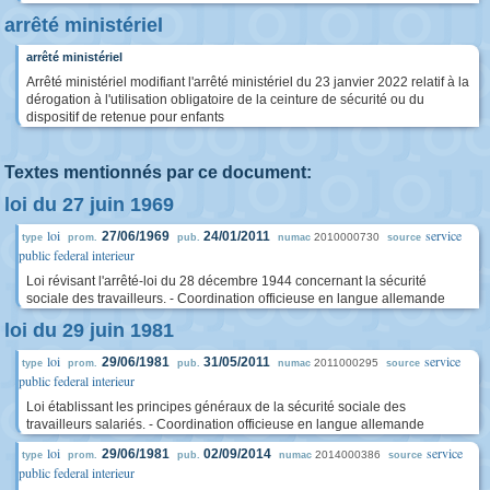
arrêté ministériel
arrêté ministériel
Arrêté ministériel modifiant l'arrêté ministériel du 23 janvier 2022 relatif à la
dérogation à l'utilisation obligatoire de la ceinture de sécurité ou du
dispositif de retenue pour enfants
Textes mentionnés par ce document:
loi du 27 juin 1969
loi
service
27/06/1969
24/01/2011
2010000730
type
prom.
pub.
numac
source
public federal interieur
Loi révisant l'arrêté-loi du 28 décembre 1944 concernant la sécurité
sociale des travailleurs. - Coordination officieuse en langue allemande
loi du 29 juin 1981
loi
service
29/06/1981
31/05/2011
2011000295
type
prom.
pub.
numac
source
public federal interieur
Loi établissant les principes généraux de la sécurité sociale des
travailleurs salariés. - Coordination officieuse en langue allemande
loi
service
29/06/1981
02/09/2014
2014000386
type
prom.
pub.
numac
source
public federal interieur