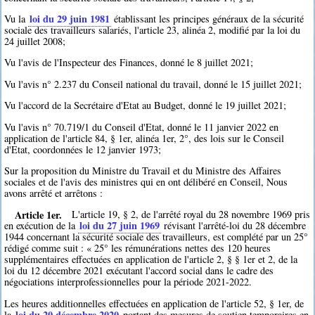
loi du 29 juin 1981
Vu la
établissant les principes généraux de la sécurité
sociale des travailleurs salariés, l'article 23, alinéa 2, modifié par la loi du
24 juillet 2008;
Vu l'avis de l'Inspecteur des Finances, donné le 8 juillet 2021;
Vu l'avis n° 2.237 du Conseil national du travail, donné le 15 juillet 2021;
Vu l'accord de la Secrétaire d'Etat au Budget, donné le 19 juillet 2021;
Vu l'avis n° 70.719/1 du Conseil d'Etat, donné le 11 janvier 2022 en
application de l'article 84, § 1er, alinéa 1er, 2°, des lois sur le Conseil
d'Etat, coordonnées le 12 janvier 1973;
Sur la proposition du Ministre du Travail et du Ministre des Affaires
sociales et de l'avis des ministres qui en ont délibéré en Conseil, Nous
avons arrêté et arrêtons :
Article 1er.
L'article 19, § 2, de l'arrêté royal du 28 novembre 1969 pris
loi du 27 juin 1969
en exécution de la
révisant l'arrêté-loi du 28 décembre
1944 concernant la sécurité sociale des travailleurs, est complété par un 25°
rédigé comme suit : « 25° les rémunérations nettes des 120 heures
supplémentaires effectuées en application de l'article 2, § § 1er et 2, de la
loi du 12 décembre 2021 exécutant l'accord social dans le cadre des
négociations interprofessionnelles pour la période 2021-2022.
Les heures additionnelles effectuées en application de l'article 52, § 1er, de
loi du 20 décembre 2020
la
portant des mesures de soutien temporaires en