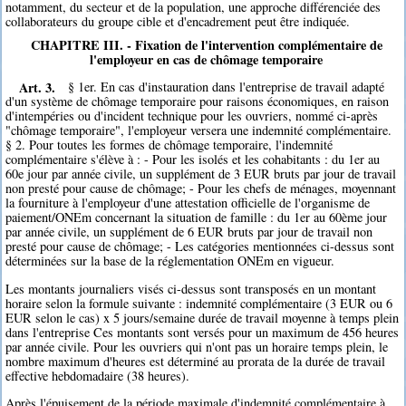
notamment, du secteur et de la population, une approche différenciée des
collaborateurs du groupe cible et d'encadrement peut être indiquée.
CHAPITRE III. - Fixation de l'intervention complémentaire de
l'employeur en cas de chômage temporaire
Art. 3.
§ 1er. En cas d'instauration dans l'entreprise de travail adapté
d'un système de chômage temporaire pour raisons économiques, en raison
d'intempéries ou d'incident technique pour les ouvriers, nommé ci-après
"chômage temporaire", l'employeur versera une indemnité complémentaire.
§ 2. Pour toutes les formes de chômage temporaire, l'indemnité
complémentaire s'élève à : - Pour les isolés et les cohabitants : du 1er au
60e jour par année civile, un supplément de 3 EUR bruts par jour de travail
non presté pour cause de chômage; - Pour les chefs de ménages, moyennant
la fourniture à l'employeur d'une attestation officielle de l'organisme de
paiement/ONEm concernant la situation de famille : du 1er au 60ème jour
par année civile, un supplément de 6 EUR bruts par jour de travail non
presté pour cause de chômage; - Les catégories mentionnées ci-dessus sont
déterminées sur la base de la réglementation ONEm en vigueur.
Les montants journaliers visés ci-dessus sont transposés en un montant
horaire selon la formule suivante : indemnité complémentaire (3 EUR ou 6
EUR selon le cas) x 5 jours/semaine durée de travail moyenne à temps plein
dans l'entreprise Ces montants sont versés pour un maximum de 456 heures
par année civile. Pour les ouvriers qui n'ont pas un horaire temps plein, le
nombre maximum d'heures est déterminé au prorata de la durée de travail
effective hebdomadaire (38 heures).
Après l'épuisement de la période maximale d'indemnité complémentaire à