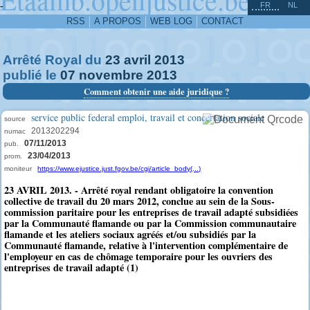
^
-
FR
NL
RSS
A PROPOS
WEB LOG
CONTACT
Arrêté Royal du
23
avril
2013
publié le
07
novembre
2013
Comment obtenir une aide juridique ?
service public federal emploi, travail et concertation sociale
source
2013202294
numac
07/11/2013
pub.
23/04/2013
prom.
moniteur
https://www.ejustice.just.fgov.be/cgi/article_body(...)
23 AVRIL 2013. - Arrêté royal rendant obligatoire la convention
collective de travail du 20 mars 2012, conclue au sein de la Sous-
commission paritaire pour les entreprises de travail adapté subsidiées
par la Communauté flamande ou par la Commission communautaire
flamande et les ateliers sociaux agréés et/ou subsidiés par la
Communauté flamande, relative à l'intervention complémentaire de
l'employeur en cas de chômage temporaire pour les ouvriers des
entreprises de travail adapté (1)