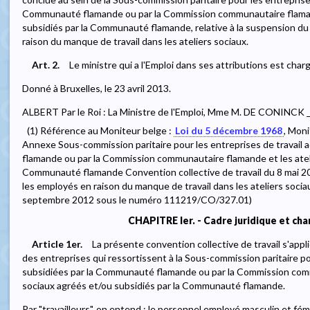
Communauté flamande ou par la Commission communautaire flamand
subsidiés par la Communauté flamande, relative à la suspension du 
raison du manque de travail dans les ateliers sociaux.
Art. 2.
Le ministre qui a l'Emploi dans ses attributions est char
Donné à Bruxelles, le 23 avril 2013.
ALBERT Par le Roi : La Ministre de l'Emploi, Mme M. DE CONINCK 
(1) Référence au Moniteur belge :
Loi du 5 décembre 1968
, Moni
Annexe Sous-commission paritaire pour les entreprises de travail
flamande ou par la Commission communautaire flamande et les ateli
Communauté flamande Convention collective de travail du 8 mai 20
les employés en raison du manque de travail dans les ateliers soci
septembre 2012 sous le numéro 111219/CO/327.01)
CHAPITRE Ier. - Cadre juridique et cha
Article 1er.
La présente convention collective de travail s'appl
des entreprises qui ressortissent à la Sous-commission paritaire po
subsidiées par la Communauté flamande ou par la Commission comm
sociaux agréés et/ou subsidiés par la Communauté flamande.
Par "travailleurs", on entend : le personnel employé masculin et fém