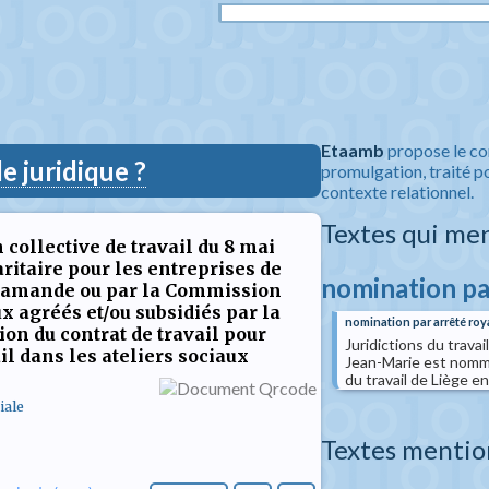
Etaamb
propose le co
 juridique ?
promulgation, traité po
contexte relationnel.
Textes qui me
 collective de travail du 8 mai
ritaire pour les entreprises de
nomination pa
flamande ou par la Commission
 agréés et/ou subsidiés par la
nomination par arrêté roy
n du contrat de travail pour
Juridictions du trava
l dans les ateliers sociaux
Jean-Marie est nommé 
du travail de Liège
iale
Textes mentio