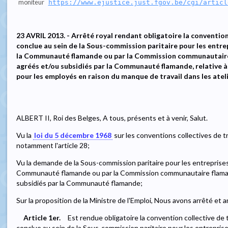
moniteur
https://www.ejustice.just.fgov.be/cgi/articl
23 AVRIL 2013. - Arrêté royal rendant obligatoire la convention 
conclue au sein de la Sous-commission paritaire pour les entre
la Communauté flamande ou par la Commission communautaire 
agréés et/ou subsidiés par la Communauté flamande, relative à 
pour les employés en raison du manque de travail dans les ateli
ALBERT II, Roi des Belges, A tous, présents et à venir, Salut.
Vu la
loi du 5 décembre 1968
sur les conventions collectives de tr
notamment l'article 28;
Vu la demande de la Sous-commission paritaire pour les entreprises 
Communauté flamande ou par la Commission communautaire flamand
subsidiés par la Communauté flamande;
Sur la proposition de la Ministre de l'Emploi, Nous avons arrêté et a
Article 1er.
Est rendue obligatoire la convention collective de 
conclue au sein de la Sous-commission paritaire pour les entreprise