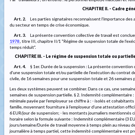
CHAPITRE II. - Cadre gén
Art. 2.
Les parties signataires reconnaissent l'importance des a
du secteur en temps de crise économique.
Art. 3.
La présente convention collective de travail est conclue
1978
, titre III, chapitre II/1 "Régime de suspension totale de l'exé
temps réduit".
CHAPITRE III. - Le régime de suspension totale ou partielle
Art. 4.
§ 1er. Durée de la suspension : La présente convention col
d'une suspension totale et/ou partielle de l'exécution du contrat d
civile, de 16 semaines pour une suspension totale et 26 semaines p
Les deux systèmes peuvent se combiner. Dans ce cas, une semaine
semaines de suspension partielle. § 2. Indemnité complémentaire :
minimale payée par l'employeur se chiffre à : - isolés et cohabitant
famille, moyennant fourniture à l'employeur d'une attestation offi
6 EUR/jour de suspension; - les montants journaliers mentionnés 
horaire selon la formule suivante : Indemnité complémentaire (3 EU
jours/semaine/Durée de travail moyenne à temps plein au niveau de 
journalière à temps partiel, cette indemnité complémentaire est pr