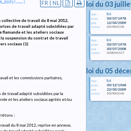
e_body(...)
FR | NL
loi du 03 juill
loi
type
03/07/1978
prom.
collective de travail du 8 mai 2012,
12/03/2009
pub.
prises de travail adapté subsidiées par
2009000158
numac
flamande et les ateliers sociaux
la suspension du contrat de travail
loi
type
ers sociaux (1)
03/07/1978
prom.
03/07/2008
pub.
2008000527
numac
loi du 05 déc
avail et les commissions paritaires,
loi
type
05/12/1968
prom.
22/05/2009
pub.
de travail adapté subsidiées par la
2009000346
numac
e et les ateliers sociaux agréés et/ou
rrêtons :
travail du 8 mai 2012, reprise en annexe,
s de travail adapté subsidiées par la