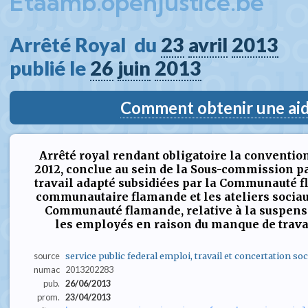
Etaamb.openjustice.be
Arrêté Royal  du 
23
avril
2013
publié le 
26
juin
2013
Comment obtenir une aide
Arrêté royal rendant obligatoire la convention
2012, conclue au sein de la Sous-commission pa
travail adapté subsidiées par la Communauté 
communautaire flamande et les ateliers sociaux
Communauté flamande, relative à la suspensio
les employés en raison du manque de travai
source
service public federal emploi, travail et concertation soc
numac
2013202283
pub.
26/06/2013
prom.
23/04/2013