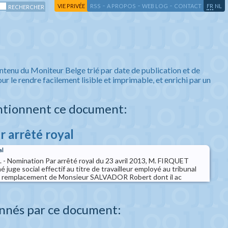
-
-
-
-
VIE PRIVÉE
RSS
A PROPOS
WEB LOG
CONTACT
FR
NL
ntenu du Moniteur Belge trié par date de publication et de
ur le rendre facilement lisible et imprimable, et enrichi par un
ntionnent ce document:
r arrêté royal
al
il. - Nomination Par arrêté royal du 23 avril 2013, M. FIRQUET
juge social effectif au titre de travailleur employé au tribunal
 en remplacement de Monsieur SALVADOR Robert dont il ac
nnés par ce document: