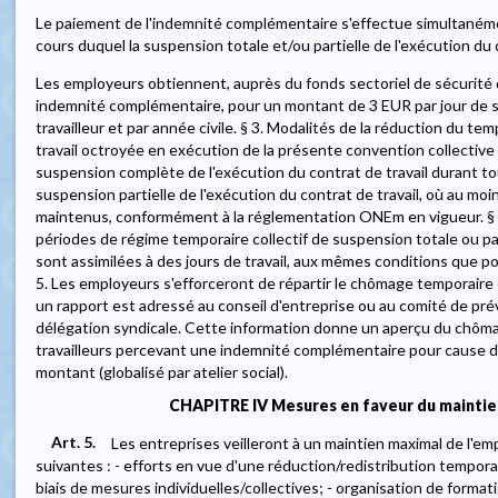
Le paiement de l'indemnité complémentaire s'effectue simultanéme
cours duquel la suspension totale et/ou partielle de l'exécution du 
Les employeurs obtiennent, auprès du fonds sectoriel de sécurité 
indemnité complémentaire, pour un montant de 3 EUR par jour de s
travailleur et par année civile. § 3. Modalités de la réduction du te
travail octroyée en exécution de la présente convention collective de
suspension complète de l'exécution du contrat de travail durant tou
suspension partielle de l'exécution du contrat de travail, où au moi
maintenus, conformément à la réglementation ONEm en vigueur. § 4.
périodes de régime temporaire collectif de suspension totale ou part
sont assimilées à des jours de travail, aux mêmes conditions que p
5. Les employeurs s'efforceront de répartir le chômage temporaire
un rapport est adressé au conseil d'entreprise ou au comité de prév
délégation syndicale. Cette information donne un aperçu du chôm
travailleurs percevant une indemnité complémentaire pour cause 
montant (globalisé par atelier social).
CHAPITRE IV Mesures en faveur du maintien
Art. 5.
Les entreprises veilleront à un maintien maximal de l'em
suivantes : - efforts en vue d'une réduction/redistribution temporai
biais de mesures individuelles/collectives; - organisation de format