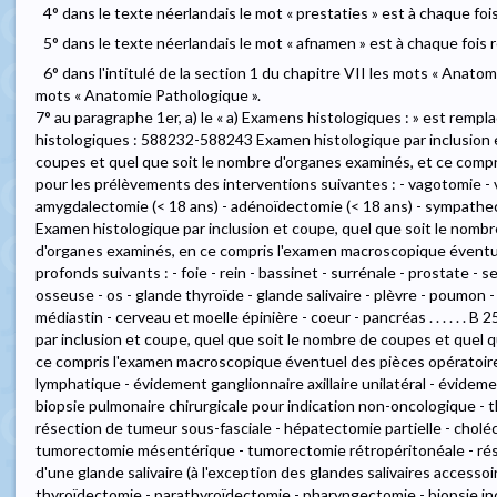
4° dans le texte néerlandais le mot « prestaties » est à chaque foi
5° dans le texte néerlandais le mot « afnamen » est à chaque fois 
6° dans l'intitulé de la section 1 du chapitre VII les mots « Anat
mots « Anatomie Pathologique ».
7° au paragraphe 1er, a) le « a) Examens histologiques : » est rempla
histologiques : 588232-588243 Examen histologique par inclusion e
coupes et quel que soit le nombre d'organes examinés, et ce comp
pour les prélèvements des interventions suivantes : - vagotomie - v
amygdalectomie (< 18 ans) - adénoïdectomie (< 18 ans) - sympathecto
Examen histologique par inclusion et coupe, quel que soit le nomb
d'organes examinés, en ce compris l'examen macroscopique éventue
profonds suivants : - foie - rein - bassinet - surrénale - prostate - 
osseuse - os - glande thyroïde - glande salivaire - plèvre - poumon - 
médiastin - cerveau et moelle épinière - coeur - pancréas . . . . . 
par inclusion et coupe, quel que soit le nombre de coupes et quel 
ce compris l'examen macroscopique éventuel des pièces opératoire
lymphatique - évidement ganglionnaire axillaire unilatéral - évidemen
biopsie pulmonaire chirurgicale pour indication non-oncologique - t
résection de tumeur sous-fasciale - hépatectomie partielle - chol
tumorectomie mésentérique - tumorectomie rétropéritonéale - rése
d'une glande salivaire (à l'exception des glandes salivaires accessoi
thyroïdectomie - parathyroïdectomie - pharyngectomie - biopsie inc