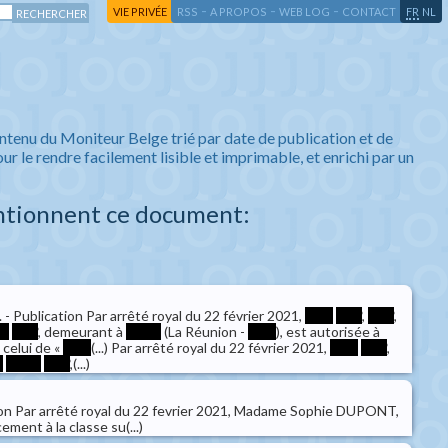
-
-
-
-
VIE PRIVÉE
RSS
A PROPOS
WEB LOG
CONTACT
FR
NL
ntenu du Moniteur Belge trié par date de publication et de
ur le rendre facilement lisible et imprimable, et enrichi par un
ntionnent ce document:
 Publication Par arrêté royal du 22 février 2021,
****
****
,
****
,
**
****
, demeurant à
*****
(La Réunion -
****
), est autorisée à
 celui de «
****
(...) Par arrêté royal du 22 février 2021,
****
****
,
*
*****
****
,(...)
on Par arrêté royal du 22 fevrier 2021, Madame Sophie DUPONT,
ment à la classe su(...)