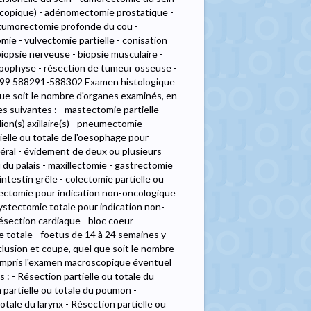
doscopique) - adénomectomie prostatique -
- tumorectomie profonde du cou -
ie - vulvectomie partielle - conisation
biopsie nerveuse - biopsie musculaire -
hypophyse - résection de tumeur osseuse -
 B 3499 588291-588302 Examen histologique
que soit le nombre d'organes examinés, en
 suivantes : - mastectomie partielle
lion(s) axillaire(s) - pneumectomie
ielle ou totale de l'oesophage pour
téral - évidement de deux ou plusieurs
du palais - maxillectomie - gastrectomie
intestin grêle - colectomie partielle ou
rectomie pour indication non-oncologique
ystectomie totale pour indication non-
ésection cardiaque - bloc coeur
 totale - foetus de 14 à 24 semaines y
nclusion et coupe, quel que soit le nombre
ompris l'examen macroscopique éventuel
: - Résection partielle ou totale du
 partielle ou totale du poumon -
otale du larynx - Résection partielle ou