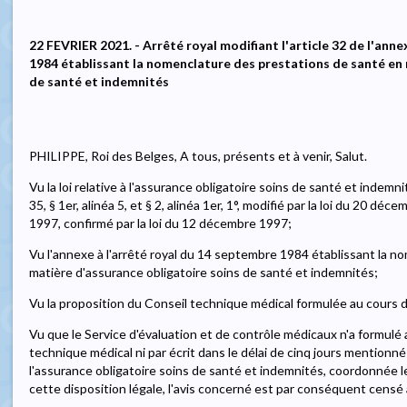
22 FEVRIER 2021. - Arrêté royal modifiant l'article 32 de l'ann
1984 établissant la nomenclature des prestations de santé en 
de santé et indemnités
PHILIPPE, Roi des Belges, A tous, présents et à venir, Salut.
Vu la loi relative à l'assurance obligatoire soins de santé et indemnit
35, § 1er, alinéa 5, et § 2, alinéa 1er, 1°, modifié par la loi du 20 déc
1997, confirmé par la loi du 12 décembre 1997;
Vu l'annexe à l'arrêté royal du 14 septembre 1984 établissant la 
matière d'assurance obligatoire soins de santé et indemnités;
Vu la proposition du Conseil technique médical formulée au cours d
Vu que le Service d'évaluation et de contrôle médicaux n'a formulé 
technique médical ni par écrit dans le délai de cinq jours mentionné à l
l'assurance obligatoire soins de santé et indemnités, coordonnée le 
cette disposition légale, l'avis concerné est par conséquent censé