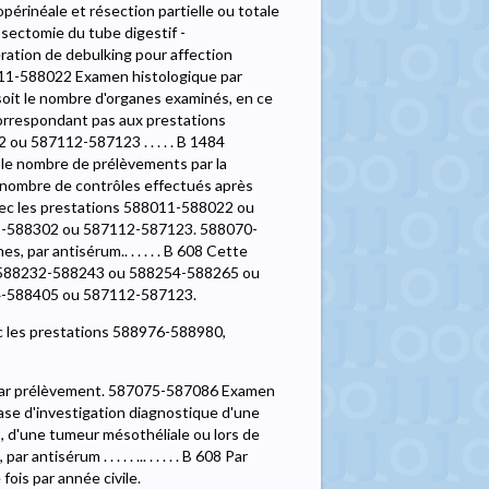
érinéale et résection partielle ou totale
sectomie du tube digestif -
ration de debulking pour affection
5 588011-588022 Examen histologique par
soit le nombre d'organes examinés, en ce
orrespondant pas aux prestations
 587112-587123 . . . . . B 1484
e nombre de prélèvements par la
e nombre de contrôles effectués après
e avec les prestations 588011-588022 ou
-588302 ou 587112-587123. 588070-
par antisérum.. . . . . . B 608 Cette
u 588232-588243 ou 588254-588265 ou
-588405 ou 587112-587123.
c les prestations 588976-588980,
 par prélèvement. 587075-587086 Examen
ase d'investigation diagnostique d'une
 d'une tumeur mésothéliale ou lors de
tisérum . . . . . ... . . . . . B 608 Par
ois par année civile.