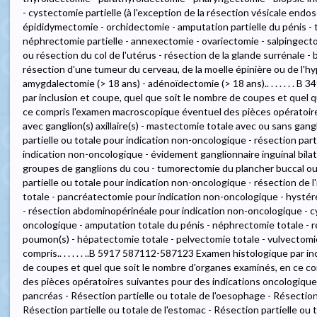
- cystectomie partielle (à l'exception de la résection vésicale en
épididymectomie - orchidectomie - amputation partielle du pénis 
néphrectomie partielle - annexectomie - ovariectomie - salpingectom
ou résection du col de l'utérus - résection de la glande surrénale - 
résection d'une tumeur du cerveau, de la moelle épinière ou de l'
amygdalectomie (> 18 ans) - adénoïdectomie (> 18 ans).. . . . . . .
par inclusion et coupe, quel que soit le nombre de coupes et quel 
ce compris l'examen macroscopique éventuel des pièces opératoires
avec ganglion(s) axillaire(s) - mastectomie totale avec ou sans gang
partielle ou totale pour indication non-oncologique - résection part
indication non-oncologique - évidement ganglionnaire inguinal bila
groupes de ganglions du cou - tumorectomie du plancher buccal ou 
partielle ou totale pour indication non-oncologique - résection de l'
totale - pancréatectomie pour indication non-oncologique - hysté
- résection abdominopérinéale pour indication non-oncologique - c
oncologique - amputation totale du pénis - néphrectomie totale - r
poumon(s) - hépatectomie totale - pelvectomie totale - vulvectomie
compris.. . . . . . ..B 5917 587112-587123 Examen histologique par i
de coupes et quel que soit le nombre d'organes examinés, en ce c
des pièces opératoires suivantes pour des indications oncologiques 
pancréas - Résection partielle ou totale de l'oesophage - Résection
Résection partielle ou totale de l'estomac - Résection partielle ou t