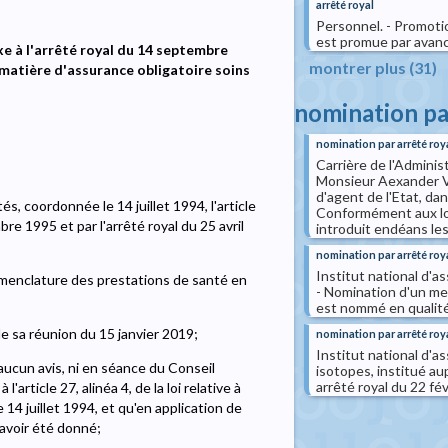
arrêté royal
Personnel. - Promoti
est promue par avance
exe à l'arrêté royal du 14 septembre
montrer plus (31)
matière d'assurance obligatoire soins
nomination pa
nomination par arrêté roy
Carrière de l'Adminis
Monsieur Aexander V
d'agent de l'Etat, dan
és, coordonnée le 14 juillet 1994, l'article
Conformément aux loi
embre 1995 et par l'arrêté royal du 25 avril
introduit endéans les(
nomination par arrêté roy
Institut national d'a
nomenclature des prestations de santé en
- Nomination d'un me
est nommé en qualité
e sa réunion du 15 janvier 2019;
nomination par arrêté roy
Institut national d'a
aucun avis, ni en séance du Conseil
isotopes, institué a
arrêté royal du 22 fév
'article 27, alinéa 4, de la loi relative à
14 juillet 1994, et qu'en application de
 avoir été donné;