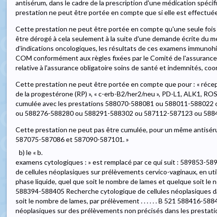
antisérum, dans le cadre de la prescription d'une médication spécifiqu
prestation ne peut être portée en compte que si elle est effectué
Cette prestation ne peut être portée en compte qu'une seule fois p
être dérogé à cela seulement à la suite d'une demande écrite du 
d'indications oncologiques, les résultats de ces examens immunohi
COM conformément aux règles fixées par le Comité de l'assurance en 
relative à l'assurance obligatoire soins de santé et indemnités, coo
Cette prestation ne peut être portée en compte que pour : « récep
de la progestérone (RP) », « c-erb-B2/her2/neu », PD-L1, ALK1, RO
cumulée avec les prestations 588070-588081 ou 588011-588022
ou 588276-588280 ou 588291-588302 ou 587112-587123 ou 588
Cette prestation ne peut pas être cumulée, pour un même antisér
587075-587086 et 587090-587101. »
b) le « b.
examens cytologiques : » est remplacé par ce qui suit : 589853-5
de cellules néoplasiques sur prélèvements cervico-vaginaux, en util
phase liquide, quel que soit le nombre de lames et quelque soit le no
588394-588405 Recherche cytologique de cellules néoplasiques dans
soit le nombre de lames, par prélèvement . . . . . . B 521 588416-5
néoplasiques sur des prélèvements non précisés dans les presta