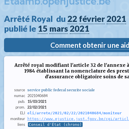
Etaamb.openjustice.be
Arrêté Royal  du 
22
février
2021
publié le 
15
mars
2021
Comment obtenir une aide
Arrêté royal modifiant l'article 32 de l'annexe 
1984 établissant la nomenclature des prest
d'assurance obligatoire soins de s
source
service public federal securite sociale
numac
2021040684
pub.
15/03/2021
prom.
22/02/2021
ELI
eli/arrete/2021/02/22/2021040684/moniteur
moniteur
https://www.ejustice.just.fgov.be/cgi/articl
liens
Conseil d'État (chrono)