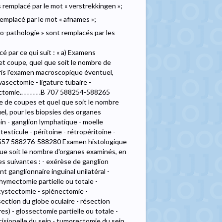
s remplacé par le mot « verstrekkingen »;
remplacé par le mot « afnames »;
omo-pathologie » sont remplacés par les
cé par ce qui suit : « a) Examens
t coupe, quel que soit le nombre de
ris l'examen macroscopique éventuel,
asectomie - ligature tubaire -
mie.. . . . . . .B 707 588254-588265
re de coupes et quel que soit le nombre
l, pour les biopsies des organes
sein - ganglion lymphatique - moelle
testicule - péritoine - rétropéritoine -
. B 2557 588276-588280 Examen histologique
que soit le nombre d'organes examinés, en
s suivantes : - exérèse de ganglion
t ganglionnaire inguinal unilatéral -
hymectomie partielle ou totale -
écystectomie - splénectomie -
ction du globe oculaire - résection
res) - glossectomie partielle ou totale -
isionelle du sein - tumorectomie du sein