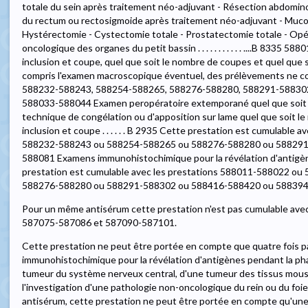
totale du sein après traitement néo-adjuvant - Résection abdominop
du rectum ou rectosigmoide après traitement néo-adjuvant - Muco
Hystérectomie - Cystectomie totale - Prostatectomie totale - Opé
oncologique des organes du petit bassin . . . . . . . . . . . ....B 833
inclusion et coupe, quel que soit le nombre de coupes et quel que 
compris l'examen macroscopique éventuel, des prélèvements ne c
588232-588243, 588254-588265, 588276-588280, 588291-588302 ou
588033-588044 Examen peropératoire extemporané quel que soit l
technique de congélation ou d'apposition sur lame quel que soit l
inclusion et coupe . . . . . . B 2935 Cette prestation est cumulabl
588232-588243 ou 588254-588265 ou 588276-588280 ou 588291
588081 Examens immunohistochimique pour la révélation d'antigènes, 
prestation est cumulable avec les prestations 588011-588022 o
588276-588280 ou 588291-588302 ou 588416-588420 ou 588394
Pour un même antisérum cette prestation n'est pas cumulable ave
587075-587086 et 587090-587101.
Cette prestation ne peut être portée en compte que quatre fois
immunohistochimique pour la révélation d'antigènes pendant la ph
tumeur du système nerveux central, d'une tumeur des tissus mous,
l'investigation d'une pathologie non-oncologique du rein ou du foie, par an
antisérum, cette prestation ne peut être portée en compte qu'une f