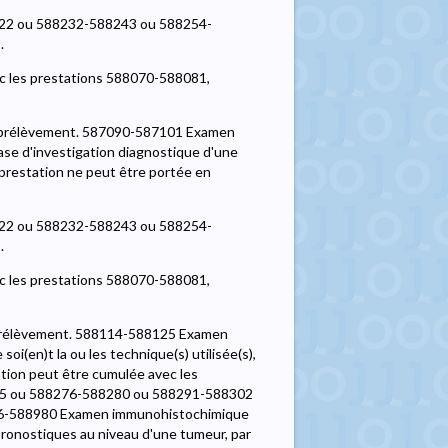
8022 ou 588232-588243 ou 588254-
.
ec les prestations 588070-588081,
ar prélèvement. 587090-587101 Examen
ase d'investigation diagnostique d'une
e prestation ne peut être portée en
8022 ou 588232-588243 ou 588254-
.
ec les prestations 588070-588081,
r prélèvement. 588114-588125 Examen
i(en)t la ou les technique(s) utilisée(s),
tation peut être cumulée avec les
65 ou 588276-588280 ou 588291-588302
6-588980 Examen immunohistochimique
ronostiques au niveau d'une tumeur, par