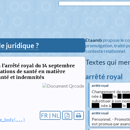
Etaamb
propose le co
 juridique ?
promulgation, traité po
contexte relationnel.
Textes qui me
à l'arrêté royal du 14 septembre
ations de santé en matière
arrêté royal
anté et indemnités
arrêté royal
Changement de nom. -
née à
*****
le
**
***
substituer à son nom
****
, née à
*****
le
*
arrêté royal
FR | NL
Personnel. - Promoti
e_body(...)
est promue par avance