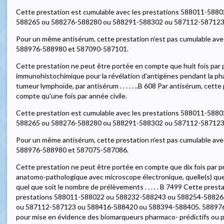
Cette prestation est cumulable avec les prestations 588011-58
588265 ou 588276-588280 ou 588291-588302 ou 587112-587123
Pour un même antisérum, cette prestation n'est pas cumulable av
588976-588980 et 587090-587101.
Cette prestation ne peut être portée en compte que huit fois p
immunohistochimique pour la révélation d'antigènes pendant la ph
tumeur lymphoïde, par antisérum . . . . . ..B 608 Par antisérum, cett
compte qu'une fois par année civile.
Cette prestation est cumulable avec les prestations 588011-58
588265 ou 588276-588280 ou 588291-588302 ou 587112-587123
Pour un même antisérum, cette prestation n'est pas cumulable av
588976-588980 et 587075-587086.
Cette prestation ne peut être portée en compte que dix fois pa
anatomo-pathologique avec microscope électronique, quelle(s) que so
quel que soit le nombre de prélèvements . . . . . B 7499 Cette pres
prestations 588011-588022 ou 588232-588243 ou 588254-5882
ou 587112-587123 ou 588416-588420 ou 588394-588405. 58897
pour mise en évidence des biomarqueurs pharmaco- prédictifs ou p