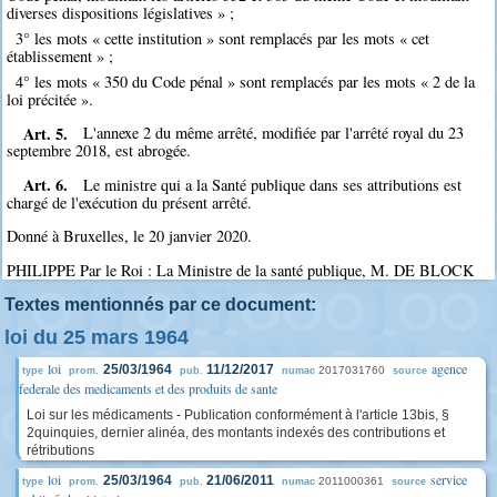
diverses dispositions législatives » ;
3° les mots « cette institution » sont remplacés par les mots « cet
établissement » ;
4° les mots « 350 du Code pénal » sont remplacés par les mots « 2 de la
loi précitée ».
Art. 5.
L'annexe 2 du même arrêté, modifiée par l'arrêté royal du 23
septembre 2018, est abrogée.
Art. 6.
Le ministre qui a la Santé publique dans ses attributions est
chargé de l'exécution du présent arrêté.
Donné à Bruxelles, le 20 janvier 2020.
PHILIPPE Par le Roi : La Ministre de la santé publique, M. DE BLOCK
Textes mentionnés par ce document:
loi du 25 mars 1964
loi
agence
25/03/1964
11/12/2017
2017031760
type
prom.
pub.
numac
source
federale des medicaments et des produits de sante
Loi sur les médicaments - Publication conformément à l'article 13bis, §
2quinquies, dernier alinéa, des montants indexés des contributions et
rétributions
loi
service
25/03/1964
21/06/2011
2011000361
type
prom.
pub.
numac
source