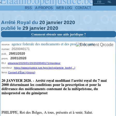
^
-
FR
NL
RSS
A PROPOS
WEB LOG
CONTACT
Arrêté Royal du
20
janvier
2020
publié le
29
janvier
2020
Comment obtenir une aide juridique ?
agence federale des medicaments et des produits de sante
source
2020040171
numac
29/01/2020
pub.
20/01/2020
prom.
ELI
eli/arrete/2020/01/20/2020040171/moniteur
moniteur
https://www.ejustice.just.fgov.be/cgi/article_body(...)
liens
Conseil d'État (chrono)
20 JANVIER 2020. - Arrêté royal modifiant l'arrêté royal du 7 mai
2000 déterminant les conditions pour la prescription et pour la
délivrance des médicaments contenant de la mifépristone, du
misoprostol ou du géméprost
PHILIPPE, Roi des Belges, A tous, présents et à venir, Salut.