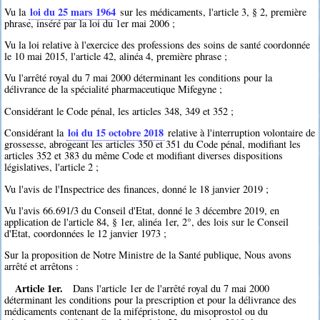
loi du 25 mars 1964
Vu la
sur les médicaments, l'article 3, § 2, première
phrase, inséré par la loi du 1er mai 2006 ;
Vu la loi relative à l'exercice des professions des soins de santé coordonnée
le 10 mai 2015, l'article 42, alinéa 4, première phrase ;
Vu l'arrêté royal du 7 mai 2000 déterminant les conditions pour la
délivrance de la spécialité pharmaceutique Mifegyne ;
Considérant le Code pénal, les articles 348, 349 et 352 ;
loi du 15 octobre 2018
Considérant la
relative à l'interruption volontaire de
grossesse, abrogeant les articles 350 et 351 du Code pénal, modifiant les
articles 352 et 383 du même Code et modifiant diverses dispositions
législatives, l'article 2 ;
Vu l'avis de l'Inspectrice des finances, donné le 18 janvier 2019 ;
Vu l'avis 66.691/3 du Conseil d'Etat, donné le 3 décembre 2019, en
application de l'article 84, § 1er, alinéa 1er, 2°, des lois sur le Conseil
d'Etat, coordonnées le 12 janvier 1973 ;
Sur la proposition de Notre Ministre de la Santé publique, Nous avons
arrêté et arrêtons :
Article 1er.
Dans l'article 1er de l'arrêté royal du 7 mai 2000
déterminant les conditions pour la prescription et pour la délivrance des
médicaments contenant de la mifépristone, du misoprostol ou du