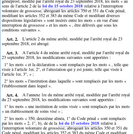
géméprost, modifié par l'arrêté royal du 23 septembre 2018, les mots « au
loi du 15 octobre 2018
sens de l'article 2 de la
relative à l'interruption
volontaire de grossesse, abrogeant les articles 350 et 351 du Code pénal,
modifiant les articles 352 et 383 du même Code et modifiant diverses
dispositions législatives » sont insérés entre les mots « en vue d'une
interruption de grossesse » et les mots « , être délivrés que sous les
conditions suivantes ».
Art. 2.
L'article 2 du même arrêté, modifié par l'arrêté royal du 23
septembre 2018, est abrogé.
Art. 3.
A l'article 4 du même arrêté royal, modifié par l'arrêté royal du
23 septembre 2018, les modifications suivantes sont apportées :
1° les mots « et la déclaration » sont remplacés par les mots « , telle que
visée à l'article 1er, 2°, et l'attestation qui y est jointe, telle que visée à
l'article 1er, 3°, » ;
2° les mots « l'institution dans laquelle » sont remplacés par les mots «
l'établissement dans lequel ».
Art. 4.
A l'annexe 1re du même arrêté royal, modifiée par l'arrêté royal
du 23 septembre 2018, les modifications suivantes sont apportées :
1° les mots « une institution de soins visée » sont remplacés par les mots
« un établissement de soins visé » ;
2° les mots « 350, deuxième alinéa, 1° du Code pénal » sont remplacés
loi du 15 octobre 2018
par les mots « 2, 1°, b), de de la
relative à
l'interruption volontaire de grossesse, abrogeant les articles 350 et 351 du
Code pénal, modifiant les articles 352 et 383 du même Code et modifiant