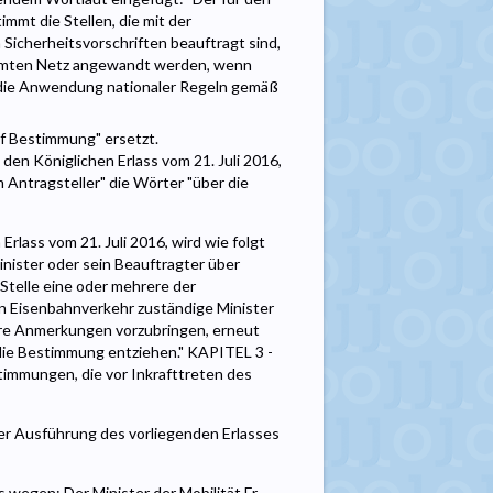
mmt die Stellen, die mit der
Sicherheitsvorschriften beauftragt sind,
esamten Netz angewandt werden, wenn
 die Anwendung nationaler Regeln gemäß
uf Bestimmung" ersetzt.
 den Königlichen Erlass vom 21. Juli 2016,
ntragsteller" die Wörter "über die
Erlass vom 21. Juli 2016, wird wie folgt
inister oder sein Beauftragter über
Stelle eine oder mehrere der
en Eisenbahnverkehr zuständige Minister
ihre Anmerkungen vorzubringen, erneut
r die Bestimmung entziehen." KAPITEL 3 -
immungen, die vor Inkrafttreten des
 der Ausführung des vorliegenden Erlasses
egen: Der Minister der Mobilität Fr.