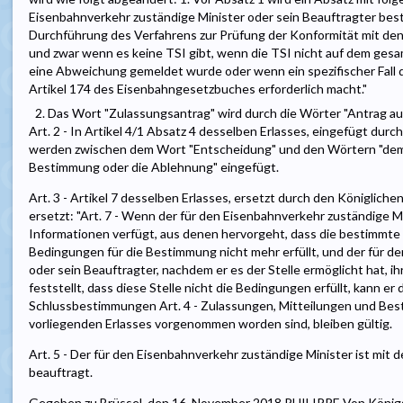
Eisenbahnverkehr zuständige Minister oder sein Beauftragter besti
Durchführung des Verfahrens zur Prüfung der Konformität mit den 
und zwar wenn es keine TSI gibt, wenn die TSI nicht auf dem g
eine Abweichung gemeldet wurde oder wenn ein spezifischer Fall
Artikel 174 des Eisenbahngesetzbuches erforderlich macht."
2. Das Wort "Zulassungsantrag" wird durch die Wörter "Antrag a
Art. 2 - In Artikel 4/1 Absatz 4 desselben Erlasses, eingefügt durch
werden zwischen dem Wort "Entscheidung" und den Wörtern "dem A
Bestimmung oder die Ablehnung" eingefügt.
Art. 3 - Artikel 7 desselben Erlasses, ersetzt durch den Königlichen 
ersetzt: "Art. 7 - Wenn der für den Eisenbahnverkehr zuständige M
Informationen verfügt, aus denen hervorgeht, dass die bestimmte 
Bedingungen für die Bestimmung nicht mehr erfüllt, und der für d
oder sein Beauftragter, nachdem er es der Stelle ermöglicht hat, 
feststellt, dass diese Stelle nicht die Bedingungen erfüllt, kann e
Schlussbestimmungen Art. 4 - Zulassungen, Mitteilungen und Best
vorliegenden Erlasses vorgenommen worden sind, bleiben gültig.
Art. 5 - Der für den Eisenbahnverkehr zuständige Minister ist mit
beauftragt.
Gegeben zu Brüssel, den 16. November 2018 PHILIPPE Von Königs w