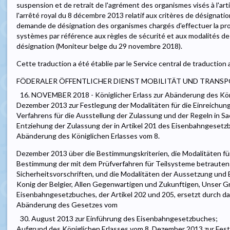
suspension et de retrait de l'agrément des organismes visés à l'art
l'arrêté royal du 8 décembre 2013 relatif aux critères de désignatio
demande de désignation des organismes chargés d'effectuer la pro
systèmes par référence aux règles de sécurité et aux modalités de
désignation (Moniteur belge du 29 novembre 2018).
Cette traduction a été établie par le Service central de traduction
FÖDERALER ÖFFENTLICHER DIENST MOBILITÄT UND TRANS
16. NOVEMBER 2018 - Königlicher Erlass zur Abänderung des Kön
Dezember 2013 zur Festlegung der Modalitäten für die Einreichun
Verfahrens für die Ausstellung der Zulassung und der Regeln in S
Entziehung der Zulassung der in Artikel 201 des Eisenbahngesetz
Abänderung des Königlichen Erlasses vom 8.
Dezember 2013 über die Bestimmungskriterien, die Modalitäten für
Bestimmung der mit dem Prüfverfahren für Teilsysteme betrauten
Sicherheitsvorschriften, und die Modalitäten der Aussetzung un
Konig der Belgier, Allen Gegenwartigen und Zukunftigen, Unser 
Eisenbahngesetzbuches, der Artikel 202 und 205, ersetzt durch 
Abänderung des Gesetzes vom
30. August 2013 zur Einführung des Eisenbahngesetzbuches;
Aufgrund des Königlichen Erlasses vom 8. Dezember 2013 zur Fest