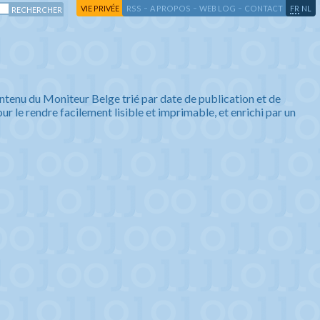
-
-
-
-
VIE PRIVÉE
RSS
A PROPOS
WEB LOG
CONTACT
FR
NL
ntenu du Moniteur Belge trié par date de publication et de
ur le rendre facilement lisible et imprimable, et enrichi par un