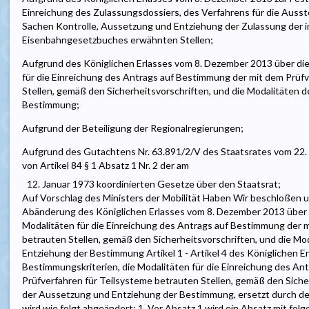
Einreichung des Zulassungsdossiers, des Verfahrens für die Ausst
Sachen Kontrolle, Aussetzung und Entziehung der Zulassung der in
Eisenbahngesetzbuches erwähnten Stellen;
Aufgrund des Königlichen Erlasses vom 8. Dezember 2013 über die
für die Einreichung des Antrags auf Bestimmung der mit dem Prüf
Stellen, gemäß den Sicherheitsvorschriften, und die Modalitäten 
Bestimmung;
Aufgrund der Beteiligung der Regionalregierungen;
Aufgrund des Gutachtens Nr. 63.891/2/V des Staatsrates vom 2
von Artikel 84 § 1 Absatz 1 Nr. 2 der am
12. Januar 1973 koordinierten Gesetze über den Staatsrat;
Auf Vorschlag des Ministers der Mobilität Haben Wir beschloßen un
Abänderung des Königlichen Erlasses vom 8. Dezember 2013 über 
Modalitäten für die Einreichung des Antrags auf Bestimmung der m
betrauten Stellen, gemäß den Sicherheitsvorschriften, und die M
Entziehung der Bestimmung Artikel 1 - Artikel 4 des Königlichen 
Bestimmungskriterien, die Modalitäten für die Einreichung des A
Prüfverfahren für Teilsysteme betrauten Stellen, gemäß den Siche
der Aussetzung und Entziehung der Bestimmung, ersetzt durch den 
wird wie folgt abgeändert: 1. Vor Absatz 1 wird ein Absatz mit fo