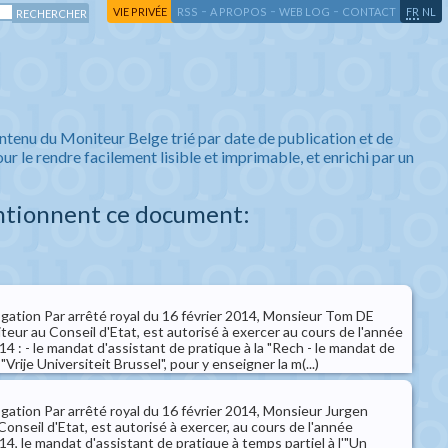
-
-
-
-
VIE PRIVÉE
RSS
A PROPOS
WEB LOG
CONTACT
FR
NL
ntenu du Moniteur Belge trié par date de publication et de
ur le rendre facilement lisible et imprimable, et enrichi par un
ntionnent ce document:
ogation Par arrêté royal du 16 février 2014, Monsieur Tom DE
eur au Conseil d'Etat, est autorisé à exercer au cours de l'année
: - le mandat d'assistant de pratique à la "Rech - le mandat de
"Vrije Universiteit Brussel", pour y enseigner la m(...)
ogation Par arrêté royal du 16 février 2014, Monsieur Jurgen
nseil d'Etat, est autorisé à exercer, au cours de l'année
, le mandat d'assistant de pratique à temps partiel à l'"Un