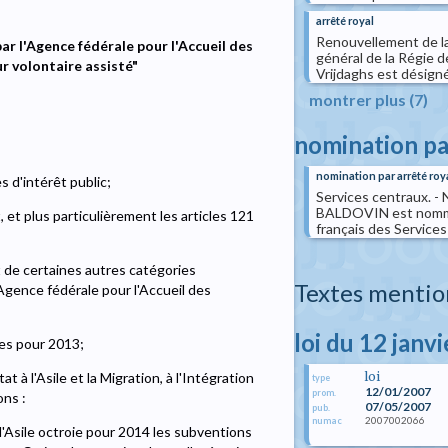
arrêté royal
Renouvellement de la
ar l'Agence fédérale pour l'Accueil des
général de la Régie d
r volontaire assisté"
Vrijdaghs est désigné e
montrer plus (7)
nomination pa
nomination par arrêté roy
s d'intérêt public;
Services centraux. -
BALDOVIN est nommée 
, et plus particulièrement les articles 121
français des Services
t de certaines autres catégories
Textes mentio
l'Agence fédérale pour l'Accueil des
loi du 12 janv
es pour 2013;
loi
at à l'Asile et la Migration, à l'Intégration
type
12/01/2007
prom.
ons :
07/05/2007
pub.
2007002066
numac
'Asile octroie pour 2014 les subventions