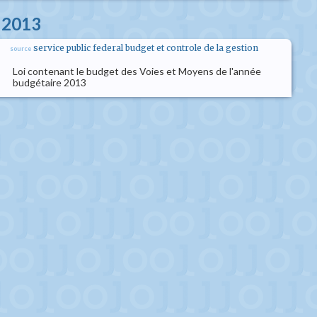
s 2013
service public federal budget et controle de la gestion
source
Loi contenant le budget des Voies et Moyens de l'année
budgétaire 2013