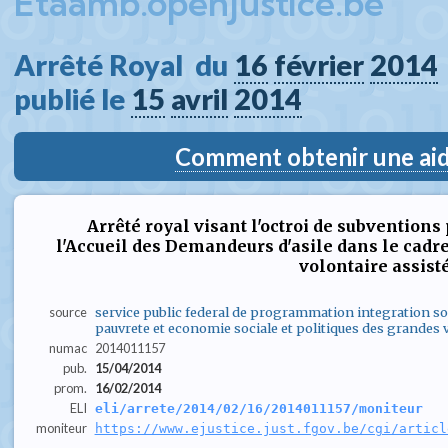
Etaamb.openjustice.be
Arrêté Royal  du 
16
février
2014
publié le 
15
avril
2014
Comment obtenir une aide
Arrêté royal visant l'octroi de subventions
l'Accueil des Demandeurs d'asile dans le cadre
volontaire assist
source
service public federal de programmation integration soci
pauvrete et economie sociale et politiques des grandes v
numac
2014011157
pub.
15/04/2014
prom.
16/02/2014
ELI
eli/arrete/2014/02/16/2014011157/moniteur
moniteur
https://www.ejustice.just.fgov.be/cgi/articl