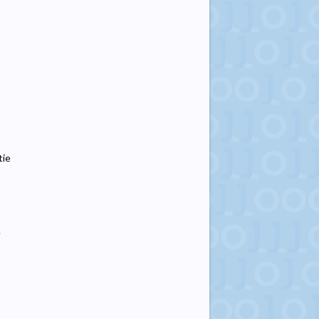
tie
.