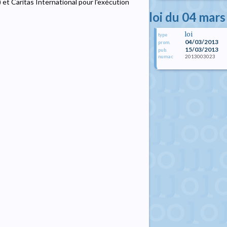
 et Caritas International pour l'exécution
loi du 04 mar
loi
type
04/03/2013
prom.
15/03/2013
pub.
2013003023
numac