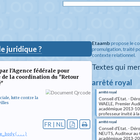
Etaamb
propose le co
 juridique ?
promulgation, traité po
contexte relationnel.
Textes qui me
 par l'Agence fédérale pour
 de la coordination du "Retour
arrêté royal
é"
arrêté royal
ale, lutte contre la
Conseil d'Etat. - Dér
illes
WAELE, Premier Audit
académique 2013-1014 
professeur invité à la 
arrêté royal
FR | NL
Conseil d'Etat. - Dér
NEUTS, Auditeur au Co
e_body(...)
académique 2013-2014