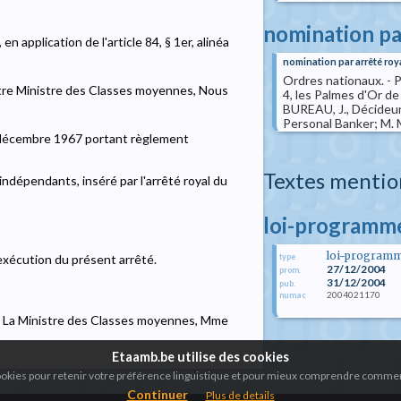
nomination pa
n application de l'article 84, § 1er, alinéa
nomination par arrêté roy
Ordres nationaux. - P
Notre Ministre des Classes moyennes, Nous
4, les Palmes d'Or d
BUREAU, J., Décideur
Personal Banker; M. 
u 19 décembre 1967 portant règlement
Textes mentio
 indépendants, inséré par l'arrêté royal du
loi-programm
loi-program
type
exécution du présent arrêté.
27/12/2004
prom.
31/12/2004
pub.
2004021170
numac
TE La Ministre des Classes moyennes, Mme
Etaamb.be utilise des cookies
cookies pour retenir votre préférence linguistique et pour mieux comprendre comment
Continuer
Plus de details