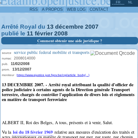
^
-
FR
NL
RSS
A PROPOS
WEB LOG
CONTACT
Arrêté Royal du
13
décembre
2007
publié le
11
février
2008
Comment obtenir une aide juridique ?
service public federal mobilite et transports
source
2008014000
numac
11/02/2008
pub.
13/12/2007
prom.
moniteur
https://www.ejustice.just.fgov.be/cgi/article_body(...)
13 DECEMBRE 2007. - Arrêté royal attribuant la qualité d'officier de
police judiciaire à certains agents de la Direction générale Transport
terrestre, chargés de contrôler l'application de divers lois et règlements
en matière de transport ferroviaire
ALBERT II, Roi des Belges, A tous, présents et à venir, Salut.
loi du 18 février 1969
Vu la
relative aux mesures d'exécution des traités et
actes internationaux en matière de transport par mer, par route, par chemin