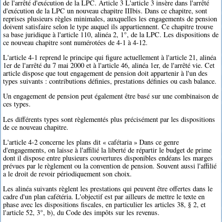
de l'arrêté d'exécution de la LPC. Article 3 L'article 3 insère dans l'arrêté
d'exécution de la LPC un nouveau chapitre IIIbis. Dans ce chapitre, sont
reprises plusieurs règles minimales, auxquelles les engagements de pension
doivent satisfaire selon le type auquel ils appartiennent. Ce chapitre trouve
sa base juridique à l'article 110, alinéa 2, 1°, de la LPC. Les dispositions de
ce nouveau chapitre sont numérotées de 4-1 à 4-12.
L'article 4-1 reprend le principe qui figure actuellement à l'article 21, alinéa
1er de l'arrêté du 7 mai 2000 et à l'article 46, alinéa 1er, de l'arrêté vie. Cet
article dispose que tout engagement de pension doit appartenir à l'un des
types suivants : contributions définies, prestations définies ou cash balance.
Un engagement de pension peut également être basé sur une combinaison de
ces types.
Les différents types sont règlementés plus précisément par les dispositions
de ce nouveau chapitre.
L'article 4-2 concerne les plans dit « cafétaria » Dans ce genre
d'engagements, on laisse à l'affilié la liberté de répartir le budget de prime
dont il dispose entre plusieurs couvertures disponibles endéans les marges
prévues par le règlement ou la convention de pension. Souvent aussi l'affilié
a le droit de revoir périodiquement son choix.
Les alinéa suivants règlent les prestations qui peuvent être offertes dans le
cadre d'un plan cafétéria. L'objectif est par ailleurs de mettre le texte en
phase avec les dispositions fiscales, en particulier les articles 38, § 2, et
l'article 52, 3°, b), du Code des impôts sur les revenus.