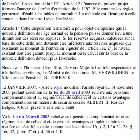
de l'arrêté d'exécution de la LPC. Article 12 L'annexe du présent projet
formera l'annexe de l'arrêté d'exécution de la LPC. Elle contient les règles
permettant d'établir les tables de mortalité. La méthode est identique à celle
contenue dans l'annexe 1re de l'arrêté vie.
Article 14 Cette disposition transitoire a pour objet d'empêcher que la
nouvelle définition de l'âge normal de la pension puisse donner lieu à une
diminution des réserves acquises. Si les réserves acquises, calculées sur la
base de cette définition devaient être inférieure aux réserves acquises qui
existaient au moment de l'entrée en vigueur de l'article 1er, 2°, le niveau
existant doit être garanti jusqu'au moment où le calcul sur la base de la
nouvelle définition devient plus favorable.
Nous avons l'honneur d'être, Sire, De votre Majesté Les très respectueux et
très fidèles serviteurs, Le Ministre de l'économie, M. VERWILGHEN Le
Ministre des Pensions, B. TOBBACK
12 JANVIER 2007. - Arrêté royal modifiant l'arrêté royal du 14 novembre
loi du 28 avril 2003
2003 portant exécution de la
relative aux pensions
complémentaires et au régime fiscal de celles-ci et de certains avantages
complémentaires en matière de sécurité sociale ALBERT II, Roi des
Belges, A tous, présents et à venir, Salut.
loi du 28 avril 2003
Vu la
relative aux pensions complémentaires et au
régime fiscal de celles-ci et de certains avantages complémentaires en
matière de sécurité sociale, notamment les articles 16, § 2, 17 à 22, 28, §
1er, 32, § 1er, 2° et § 4, 56 et 110;