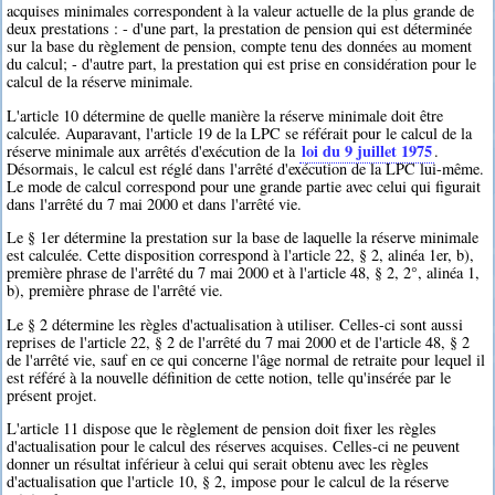
acquises minimales correspondent à la valeur actuelle de la plus grande de
deux prestations : - d'une part, la prestation de pension qui est déterminée
sur la base du règlement de pension, compte tenu des données au moment
du calcul; - d'autre part, la prestation qui est prise en considération pour le
calcul de la réserve minimale.
L'article 10 détermine de quelle manière la réserve minimale doit être
calculée. Auparavant, l'article 19 de la LPC se référait pour le calcul de la
loi du 9 juillet 1975
réserve minimale aux arrêtés d'exécution de la
.
Désormais, le calcul est réglé dans l'arrêté d'exécution de la LPC lui-même.
Le mode de calcul correspond pour une grande partie avec celui qui figurait
dans l'arrêté du 7 mai 2000 et dans l'arrêté vie.
Le § 1er détermine la prestation sur la base de laquelle la réserve minimale
est calculée. Cette disposition correspond à l'article 22, § 2, alinéa 1er, b),
première phrase de l'arrêté du 7 mai 2000 et à l'article 48, § 2, 2°, alinéa 1,
b), première phrase de l'arrêté vie.
Le § 2 détermine les règles d'actualisation à utiliser. Celles-ci sont aussi
reprises de l'article 22, § 2 de l'arrêté du 7 mai 2000 et de l'article 48, § 2
de l'arrêté vie, sauf en ce qui concerne l'âge normal de retraite pour lequel il
est référé à la nouvelle définition de cette notion, telle qu'insérée par le
présent projet.
L'article 11 dispose que le règlement de pension doit fixer les règles
d'actualisation pour le calcul des réserves acquises. Celles-ci ne peuvent
donner un résultat inférieur à celui qui serait obtenu avec les règles
d'actualisation que l'article 10, § 2, impose pour le calcul de la réserve