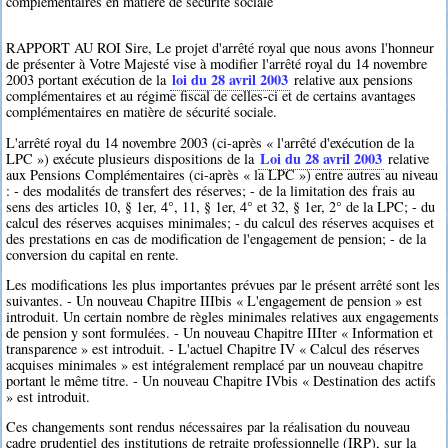
complémentaires en matière de sécurité sociale
RAPPORT AU ROI Sire, Le projet d'arrêté royal que nous avons l'honneur
de présenter à Votre Majesté vise à modifier l'arrêté royal du 14 novembre
loi du 28 avril 2003
2003 portant exécution de la
relative aux pensions
complémentaires et au régime fiscal de celles-ci et de certains avantages
complémentaires en matière de sécurité sociale.
L'arrêté royal du 14 novembre 2003 (ci-après « l'arrêté d'exécution de la
Loi du 28 avril 2003
LPC ») exécute plusieurs dispositions de la
relative
aux Pensions Complémentaires (ci-après « la LPC ») entre autres au niveau
: - des modalités de transfert des réserves; - de la limitation des frais au
sens des articles 10, § 1er, 4°, 11, § 1er, 4° et 32, § 1er, 2° de la LPC; - du
calcul des réserves acquises minimales; - du calcul des réserves acquises et
des prestations en cas de modification de l'engagement de pension; - de la
conversion du capital en rente.
Les modifications les plus importantes prévues par le présent arrêté sont les
suivantes. - Un nouveau Chapitre IIIbis « L'engagement de pension » est
introduit. Un certain nombre de règles minimales relatives aux engagements
de pension y sont formulées. - Un nouveau Chapitre IIIter « Information et
transparence » est introduit. - L'actuel Chapitre IV « Calcul des réserves
acquises minimales » est intégralement remplacé par un nouveau chapitre
portant le même titre. - Un nouveau Chapitre IVbis « Destination des actifs
» est introduit.
Ces changements sont rendus nécessaires par la réalisation du nouveau
cadre prudentiel des institutions de retraite professionnelle (IRP), sur la