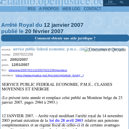
^
-
FR
NL
RSS
A PROPOS
WEB LOG
CONTACT
Arrêté Royal du
12
janvier
2007
publié le
20
février
2007
Comment obtenir une aide juridique ?
service public federal economie, p.m.e., classes moyennes et energie
source
2007022156
numac
20/02/2007
pub.
12/01/2007
prom.
ELI
eli/arrete/2007/01/12/2007022156/moniteur
moniteur
https://www.ejustice.just.fgov.be/cgi/article_body(...)
SERVICE PUBLIC FEDERAL ECONOMIE, P.M.E., CLASSES
MOYENNES ET ENERGIE
(Le présent texte annule et remplace celui publié au Moniteur belge du 23
janvier 2007, pages 2984 à 2993.)
12 JANVIER 2007. - Arrêté royal modifiant l'arrêté royal du 14 novembre
loi du 28 avril 2003
2003 portant exécution de la
relative aux pensions
complémentaires et au régime fiscal de celles-ci et de certains avantages