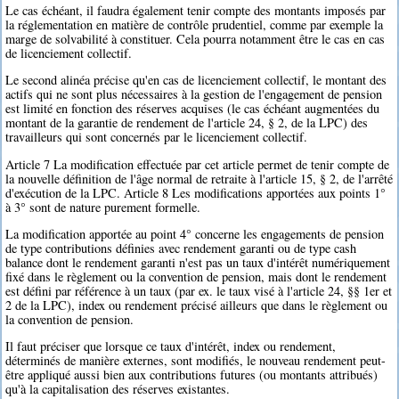
Le cas échéant, il faudra également tenir compte des montants imposés par
la réglementation en matière de contrôle prudentiel, comme par exemple la
marge de solvabilité à constituer. Cela pourra notamment être le cas en cas
de licenciement collectif.
Le second alinéa précise qu'en cas de licenciement collectif, le montant des
actifs qui ne sont plus nécessaires à la gestion de l'engagement de pension
est limité en fonction des réserves acquises (le cas échéant augmentées du
montant de la garantie de rendement de l'article 24, § 2, de la LPC) des
travailleurs qui sont concernés par le licenciement collectif.
Article 7 La modification effectuée par cet article permet de tenir compte de
la nouvelle définition de l'âge normal de retraite à l'article 15, § 2, de l'arrêté
d'exécution de la LPC. Article 8 Les modifications apportées aux points 1°
à 3° sont de nature purement formelle.
La modification apportée au point 4° concerne les engagements de pension
de type contributions définies avec rendement garanti ou de type cash
balance dont le rendement garanti n'est pas un taux d'intérêt numériquement
fixé dans le règlement ou la convention de pension, mais dont le rendement
est défini par référence à un taux (par ex. le taux visé à l'article 24, §§ 1er et
2 de la LPC), index ou rendement précisé ailleurs que dans le règlement ou
la convention de pension.
Il faut préciser que lorsque ce taux d'intérêt, index ou rendement,
déterminés de manière externes, sont modifiés, le nouveau rendement peut-
être appliqué aussi bien aux contributions futures (ou montants attribués)
qu'à la capitalisation des réserves existantes.