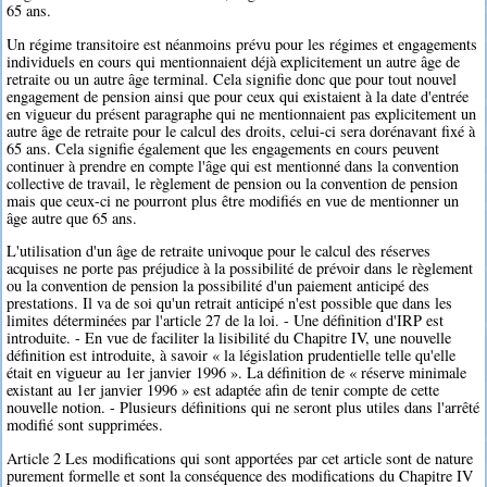
65 ans.
Un régime transitoire est néanmoins prévu pour les régimes et engagements
individuels en cours qui mentionnaient déjà explicitement un autre âge de
retraite ou un autre âge terminal. Cela signifie donc que pour tout nouvel
engagement de pension ainsi que pour ceux qui existaient à la date d'entrée
en vigueur du présent paragraphe qui ne mentionnaient pas explicitement un
autre âge de retraite pour le calcul des droits, celui-ci sera dorénavant fixé à
65 ans. Cela signifie également que les engagements en cours peuvent
continuer à prendre en compte l'âge qui est mentionné dans la convention
collective de travail, le règlement de pension ou la convention de pension
mais que ceux-ci ne pourront plus être modifiés en vue de mentionner un
âge autre que 65 ans.
L'utilisation d'un âge de retraite univoque pour le calcul des réserves
acquises ne porte pas préjudice à la possibilité de prévoir dans le règlement
ou la convention de pension la possibilité d'un paiement anticipé des
prestations. Il va de soi qu'un retrait anticipé n'est possible que dans les
limites déterminées par l'article 27 de la loi. - Une définition d'IRP est
introduite. - En vue de faciliter la lisibilité du Chapitre IV, une nouvelle
définition est introduite, à savoir « la législation prudentielle telle qu'elle
était en vigueur au 1er janvier 1996 ». La définition de « réserve minimale
existant au 1er janvier 1996 » est adaptée afin de tenir compte de cette
nouvelle notion. - Plusieurs définitions qui ne seront plus utiles dans l'arrêté
modifié sont supprimées.
Article 2 Les modifications qui sont apportées par cet article sont de nature
purement formelle et sont la conséquence des modifications du Chapitre IV