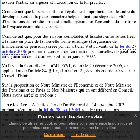
assurer l'entrée en vigueur et l'exécution de la loi précitée;
Considérant que la transposition est également importante dans le cadre du
développement de la place financière belge en tant que siège d'activité
d'institutions de retraite professionnelle opérant sur l'ensemble du territoire
de l'Espace économique européen;
Considérant que, pour des raisons comptables et fiscales, entre autres liées
à la mise en place de la nouvelle forme juridique (l'organisme de
loi du 27
financement de pensions) créée par les articles 9 et suivants de la
octobre 2006
précitée, il convient de faire entrer les nouvelles dispositions
en vigueur en début d'année, soit le 1er janvier 2007;
Vu l'avis du Conseil d'Etat n°41.952/1, donné le 20 décembre 2006, en
application de l'article 84, § 1er, alinéa 1er, 2°, des lois coordonnées sur le
Conseil d'Etat;
Sur la proposition de Notre Ministre de l'Economie et de Notre Ministre
des Pensions et de l'avis de Nos Ministres qui en ont délibéré en Conseil,
Nous avons arrêté et arrêtons :
Article 1er.
A l'article 1er de l'arrêté royal du 14 novembre 2003
loi du 28 avril 2003
portant exécution de la
relative aux pensions
complémentaires et au régime fiscal de celles-ci et de certains avantages
x
Etaamb.be utilise des cookies
complémentaires en matière de sécurité sociale sont apportées les
Etaamb.be utilise les cookies pour retenir votre préférence linguistique et
modifications suivantes :
pour mieux comprendre comment etaamb.be est utilisé.
1° le 2° est remplacé par la disposition suivante : « 2° "engagement de
Continuer
Plus de details
pension de type cash balance" : l'engagement de pension visé à l'article 21