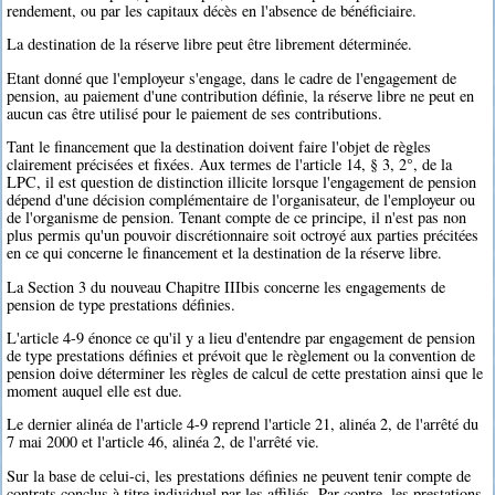
rendement, ou par les capitaux décès en l'absence de bénéficiaire.
La destination de la réserve libre peut être librement déterminée.
Etant donné que l'employeur s'engage, dans le cadre de l'engagement de
pension, au paiement d'une contribution définie, la réserve libre ne peut en
aucun cas être utilisé pour le paiement de ses contributions.
Tant le financement que la destination doivent faire l'objet de règles
clairement précisées et fixées. Aux termes de l'article 14, § 3, 2°, de la
LPC, il est question de distinction illicite lorsque l'engagement de pension
dépend d'une décision complémentaire de l'organisateur, de l'employeur ou
de l'organisme de pension. Tenant compte de ce principe, il n'est pas non
plus permis qu'un pouvoir discrétionnaire soit octroyé aux parties précitées
en ce qui concerne le financement et la destination de la réserve libre.
La Section 3 du nouveau Chapitre IIIbis concerne les engagements de
pension de type prestations définies.
L'article 4-9 énonce ce qu'il y a lieu d'entendre par engagement de pension
de type prestations définies et prévoit que le règlement ou la convention de
pension doive déterminer les règles de calcul de cette prestation ainsi que le
moment auquel elle est due.
Le dernier alinéa de l'article 4-9 reprend l'article 21, alinéa 2, de l'arrêté du
7 mai 2000 et l'article 46, alinéa 2, de l'arrêté vie.
Sur la base de celui-ci, les prestations définies ne peuvent tenir compte de
contrats conclus à titre individuel par les affiliés. Par contre, les prestations