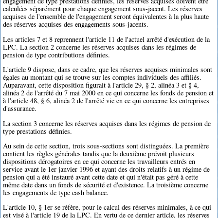
engagement de type prestations définies, les réserves acquises doivent être
calculées séparément pour chaque engagement sous-jacent. Les réserves
acquises de l'ensemble de l'engagement seront équivalentes à la plus haute
des réserves acquises des engagements sous-jacents.
Les articles 7 et 8 reprennent l'article 11 de l'actuel arrêté d'exécution de la
LPC. La section 2 concerne les réserves acquises dans les régimes de
pension de type contributions définies.
L'article 9 dispose, dans ce cadre, que les réserves acquises minimales sont
égales au montant qui se trouve sur les comptes individuels des affiliés.
Auparavant, cette disposition figurait à l'article 29, § 2, alinéa 3 et § 4,
alinéa 2 de l'arrêté du 7 mai 2000 en ce qui concerne les fonds de pension et
à l'article 48, § 6, alinéa 2 de l'arrêté vie en ce qui concerne les entreprises
d'assurance.
La section 3 concerne les réserves acquises dans les régimes de pension de
type prestations définies.
Au sein de cette section, trois sous-sections sont distinguées. La première
contient les règles générales tandis que la deuxième prévoit plusieurs
dispositions dérogatoires en ce qui concerne les travailleurs entrés en
service avant le 1er janvier 1996 et ayant des droits relatifs à un régime de
pension qui a été instauré avant cette date et qui n'était pas géré à cette
même date dans un fonds de sécurité et d'existence. La troisième concerne
les engagements de type cash balance.
L'article 10, § 1er se réfère, pour le calcul des réserves minimales, à ce qui
est visé à l'article 19 de la LPC. En vertu de ce dernier article, les réserves