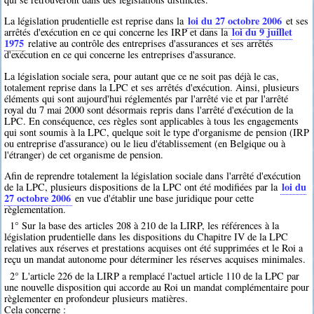
loi du 27 octobre 2006
La législation prudentielle est reprise dans la
et ses
loi du 9 juillet
arrêtés d'exécution en ce qui concerne les IRP et dans la
1975
relative au contrôle des entreprises d'assurances et ses arrêtés
d'exécution en ce qui concerne les entreprises d'assurance.
La législation sociale sera, pour autant que ce ne soit pas déjà le cas,
totalement reprise dans la LPC et ses arrêtés d'exécution. Ainsi, plusieurs
éléments qui sont aujourd'hui réglementés par l'arrêté vie et par l'arrêté
royal du 7 mai 2000 sont désormais repris dans l'arrêté d'exécution de la
LPC. En conséquence, ces règles sont applicables à tous les engagements
qui sont soumis à la LPC, quelque soit le type d'organisme de pension (IRP
ou entreprise d'assurance) ou le lieu d'établissement (en Belgique ou à
l'étranger) de cet organisme de pension.
Afin de reprendre totalement la législation sociale dans l'arrêté d'exécution
loi du
de la LPC, plusieurs dispositions de la LPC ont été modifiées par la
27 octobre 2006
en vue d'établir une base juridique pour cette
règlementation.
1° Sur la base des articles 208 à 210 de la LIRP, les références à la
législation prudentielle dans les dispositions du Chapitre IV de la LPC
relatives aux réserves et prestations acquises ont été supprimées et le Roi a
reçu un mandat autonome pour déterminer les réserves acquises minimales.
2° L'article 226 de la LIRP a remplacé l'actuel article 110 de la LPC par
une nouvelle disposition qui accorde au Roi un mandat complémentaire pour
règlementer en profondeur plusieurs matières.
Cela concerne :