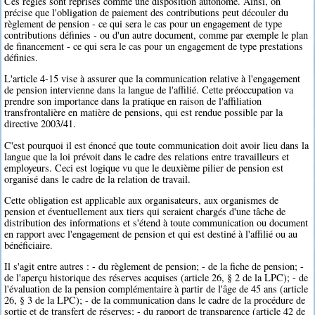
Ces règles sont reprises comme une disposition autonome. Ainsi, on
précise que l'obligation de paiement des contributions peut découler du
règlement de pension - ce qui sera le cas pour un engagement de type
contributions définies - ou d'un autre document, comme par exemple le plan
de financement - ce qui sera le cas pour un engagement de type prestations
définies.
L'article 4-15 vise à assurer que la communication relative à l'engagement
de pension intervienne dans la langue de l'affilié. Cette préoccupation va
prendre son importance dans la pratique en raison de l'affiliation
transfrontalière en matière de pensions, qui est rendue possible par la
directive 2003/41.
C'est pourquoi il est énoncé que toute communication doit avoir lieu dans la
langue que la loi prévoit dans le cadre des relations entre travailleurs et
employeurs. Ceci est logique vu que le deuxième pilier de pension est
organisé dans le cadre de la relation de travail.
Cette obligation est applicable aux organisateurs, aux organismes de
pension et éventuellement aux tiers qui seraient chargés d'une tâche de
distribution des informations et s'étend à toute communication ou document
en rapport avec l'engagement de pension et qui est destiné à l'affilié ou au
bénéficiaire.
Il s'agit entre autres : - du règlement de pension; - de la fiche de pension; -
de l'aperçu historique des réserves acquises (article 26, § 2 de la LPC); - de
l'évaluation de la pension complémentaire à partir de l'âge de 45 ans (article
26, § 3 de la LPC); - de la communication dans le cadre de la procédure de
sortie et de transfert de réserves; - du rapport de transparence (article 42 de