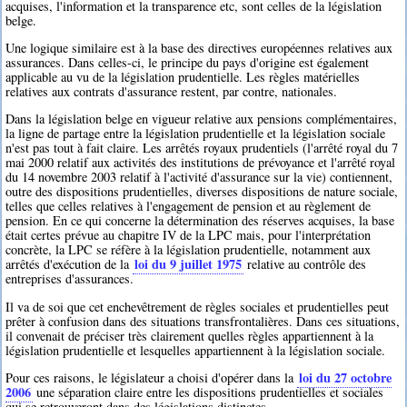
acquises, l'information et la transparence etc, sont celles de la législation
belge.
Une logique similaire est à la base des directives européennes relatives aux
assurances. Dans celles-ci, le principe du pays d'origine est également
applicable au vu de la législation prudentielle. Les règles matérielles
relatives aux contrats d'assurance restent, par contre, nationales.
Dans la législation belge en vigueur relative aux pensions complémentaires,
la ligne de partage entre la législation prudentielle et la législation sociale
n'est pas tout à fait claire. Les arrêtés royaux prudentiels (l'arrêté royal du 7
mai 2000 relatif aux activités des institutions de prévoyance et l'arrêté royal
du 14 novembre 2003 relatif à l'activité d'assurance sur la vie) contiennent,
outre des dispositions prudentielles, diverses dispositions de nature sociale,
telles que celles relatives à l'engagement de pension et au règlement de
pension. En ce qui concerne la détermination des réserves acquises, la base
était certes prévue au chapitre IV de la LPC mais, pour l'interprétation
concrète, la LPC se réfère à la législation prudentielle, notamment aux
loi du 9 juillet 1975
arrêtés d'exécution de la
relative au contrôle des
entreprises d'assurances.
Il va de soi que cet enchevêtrement de règles sociales et prudentielles peut
prêter à confusion dans des situations transfrontalières. Dans ces situations,
il convenait de préciser très clairement quelles règles appartiennent à la
législation prudentielle et lesquelles appartiennent à la législation sociale.
loi du 27 octobre
Pour ces raisons, le législateur a choisi d'opérer dans la
2006
une séparation claire entre les dispositions prudentielles et sociales
qui se retrouveront dans des législations distinctes.