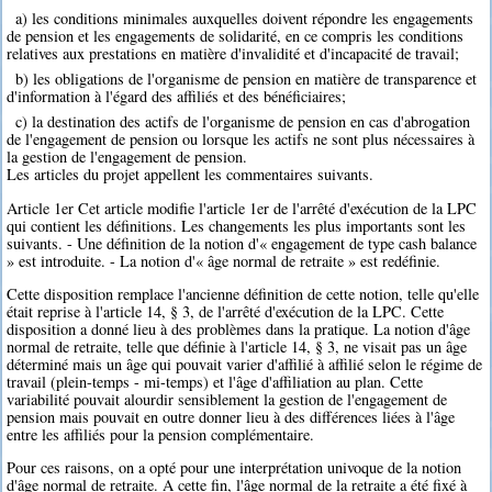
a) les conditions minimales auxquelles doivent répondre les engagements
de pension et les engagements de solidarité, en ce compris les conditions
relatives aux prestations en matière d'invalidité et d'incapacité de travail;
b) les obligations de l'organisme de pension en matière de transparence et
d'information à l'égard des affiliés et des bénéficiaires;
c) la destination des actifs de l'organisme de pension en cas d'abrogation
de l'engagement de pension ou lorsque les actifs ne sont plus nécessaires à
la gestion de l'engagement de pension.
Les articles du projet appellent les commentaires suivants.
Article 1er Cet article modifie l'article 1er de l'arrêté d'exécution de la LPC
qui contient les définitions. Les changements les plus importants sont les
suivants. - Une définition de la notion d'« engagement de type cash balance
» est introduite. - La notion d'« âge normal de retraite » est redéfinie.
Cette disposition remplace l'ancienne définition de cette notion, telle qu'elle
était reprise à l'article 14, § 3, de l'arrêté d'exécution de la LPC. Cette
disposition a donné lieu à des problèmes dans la pratique. La notion d'âge
normal de retraite, telle que définie à l'article 14, § 3, ne visait pas un âge
déterminé mais un âge qui pouvait varier d'affilié à affilié selon le régime de
travail (plein-temps - mi-temps) et l'âge d'affiliation au plan. Cette
variabilité pouvait alourdir sensiblement la gestion de l'engagement de
pension mais pouvait en outre donner lieu à des différences liées à l'âge
entre les affiliés pour la pension complémentaire.
Pour ces raisons, on a opté pour une interprétation univoque de la notion
d'âge normal de retraite. A cette fin, l'âge normal de la retraite a été fixé à