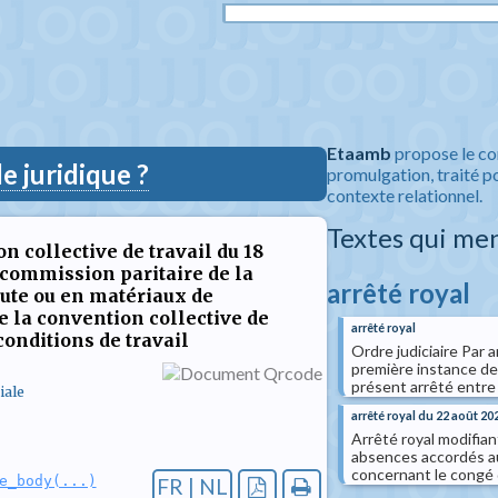
Etaamb
propose le co
 juridique ?
promulgation, traité po
contexte relationnel.
Textes qui me
n collective de travail du 18
commission paritaire de la
arrêté royal
jute ou en matériaux de
 la convention collective de
arrêté royal
conditions de travail
Ordre judiciaire Par 
première instance de 
présent arrêté entre 
iale
arrêté royal du 22 août 20
Arrêté royal modifian
absences accordés au
concernant le congé
e_body(...)
FR | NL