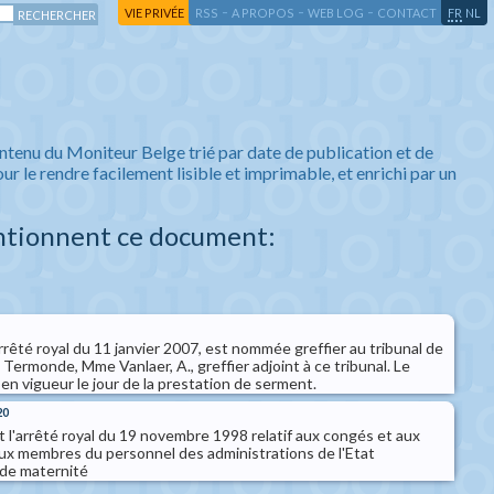
-
-
-
-
VIE PRIVÉE
RSS
A PROPOS
WEB LOG
CONTACT
FR
NL
ntenu du Moniteur Belge trié par date de publication et de
ur le rendre facilement lisible et imprimable, et enrichi par un
ntionnent ce document:
arrêté royal du 11 janvier 2007, est nommée greffier au tribunal de
Termonde, Mme Vanlaer, A., greffier adjoint à ce tribunal. Le
en vigueur le jour de la prestation de serment.
20
t l'arrêté royal du 19 novembre 1998 relatif aux congés et aux
x membres du personnel des administrations de l'Etat
 de maternité