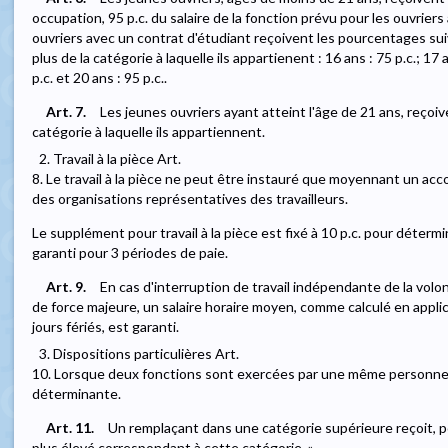
occupation, 95 p.c. du salaire de la fonction prévu pour les ouvriers
ouvriers avec un contrat d'étudiant reçoivent les pourcentages sui
plus de la catégorie à laquelle ils appartienent : 16 ans : 75 p.c.; 17 a
p.c. et 20 ans : 95 p.c..
Art. 7.
Les jeunes ouvriers ayant atteint l'âge de 21 ans, reçoive
catégorie à laquelle ils appartiennent.
2. Travail à la pièce Art.
8. Le travail à la pièce ne peut être instauré que moyennant un ac
des organisations représentatives des travailleurs.
Le supplément pour travail à la pièce est fixé à 10 p.c. pour détermi
garanti pour 3 périodes de paie.
Art. 9.
En cas d'interruption de travail indépendante de la volo
de force majeure, un salaire horaire moyen, comme calculé en applic
jours fériés, est garanti.
3. Dispositions particulières Art.
10. Lorsque deux fonctions sont exercées par une même personne,
déterminante.
Art. 11.
Un remplaçant dans une catégorie supérieure reçoit, po
plus élevé correspondant à cette catégorie. »