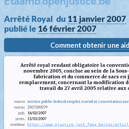
Etaamb.openjustice.be
Arrêté Royal  du 
11
janvier
2007
publié le 
16
février
2007
Comment obtenir une aide
Arrêté royal rendant obligatoire la conventio
novembre 2005, conclue au sein de la Sous-
fabrication et du commerce de sacs en 
remplacement, concernant la modification de
travail du 27 avril 2005 relative aux 
source
service public federal emploi, travail et concertation soc
numac
2007200079
pub.
16/02/2007
prom.
11/01/2007
moniteur
https://www.ejustice.just.fgov.be/cgi/articl