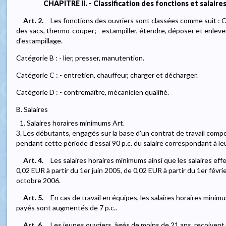
CHAPITRE II. - Classification des fonctions et salaires
Art. 2.
Les fonctions des ouvriers sont classées comme suit : C
des sacs, thermo-couper; - estampiller, étendre, déposer et enlever 
d'estampillage.
Catégorie B : - lier, presser, manutention.
Catégorie C : - entretien, chauffeur, charger et décharger.
Catégorie D : - contremaître, mécanicien qualifié.
B. Salaires
1. Salaires horaires minimums Art.
3. Les débutants, engagés sur la base d'un contrat de travail compo
pendant cette période d'essai 90 p.c. du salaire correspondant à le
Art. 4.
Les salaires horaires minimums ainsi que les salaires 
0,02 EUR à partir du 1er juin 2005, de 0,02 EUR à partir du 1er févri
octobre 2006.
Art. 5.
En cas de travail en équipes, les salaires horaires minim
payés sont augmentés de 7 p.c..
Art. 6.
Les jeunes ouvriers, âgés de moins de 21 ans, reçoivent