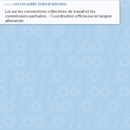
service public federal interieur
source
Loi sur les conventions collectives de travail et les
commissions paritaires. - Coordination officieuse en langue
allemande