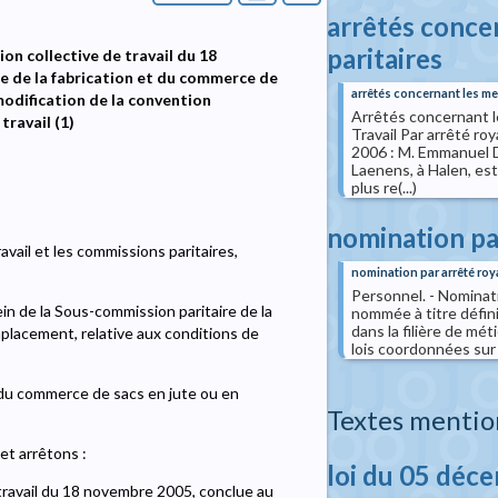
arrêtés conce
paritaires
on collective de travail du 18
e de la fabrication et du commerce de
arrêtés concernant les m
odification de la convention
Arrêtés concernant l
travail (1)
Travail Par arrêté ro
2006 : M. Emmanuel 
Laenens, à Halen, es
plus re(...)
nomination pa
avail et les commissions paritaires,
nomination par arrêté roy
Personnel. - Nominati
ein de la Sous-commission paritaire de la
nommée à titre défini
dans la filière de mé
placement, relative aux conditions de
lois coordonnées sur 
t du commerce de sacs en jute ou en
Textes mentio
et arrêtons :
loi du 05 déc
 travail du 18 novembre 2005, conclue au