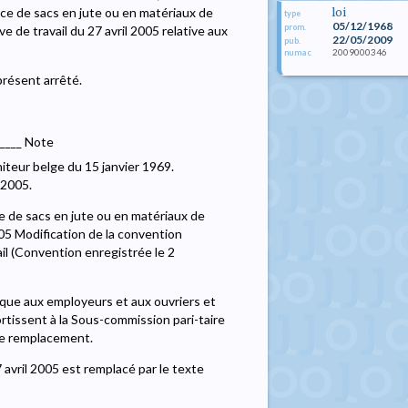
rce de sacs en jute ou en matériaux de
loi
type
05/12/1968
prom.
 de travail du 27 avril 2005 relative aux
22/05/2009
pub.
2009000346
numac
présent arrêté.
_____ Note
iteur belge du 15 janvier 1969.
 2005.
e de sacs en jute ou en matériaux de
5 Modification de la convention
vail (Convention enregistrée le 2
lique aux employeurs et aux ouvriers et
rtissent à la Sous-commission pari-taire
de remplacement.
7 avril 2005 est remplacé par le texte