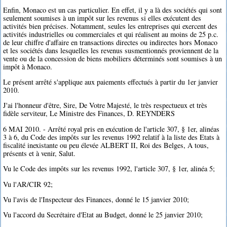
Enfin, Monaco est un cas particulier. En effet, il y a là des sociétés qui sont
seulement soumises à un impôt sur les revenus si elles exécutent des
activités bien précises. Notamment, seules les entreprises qui exercent des
activités industrielles ou commerciales et qui réalisent au moins de 25 p.c.
de leur chiffre d'affaire en transactions directes ou indirectes hors Monaco
et les sociétés dans lesquelles les revenus susmentionnés proviennent de la
vente ou de la concession de biens mobiliers déterminés sont soumises à un
impôt à Monaco.
Le présent arrêté s'applique aux paiements effectués à partir du 1er janvier
2010.
J'ai l'honneur d'être, Sire, De Votre Majesté, le très respectueux et très
fidèle serviteur, Le Ministre des Finances, D. REYNDERS
6 MAI 2010. - Arrêté royal pris en exécution de l'article 307, § 1er, alinéas
3 à 6, du Code des impôts sur les revenus 1992 relatif à la liste des Etats à
fiscalité inexistante ou peu élevée ALBERT II, Roi des Belges, A tous,
présents et à venir, Salut.
Vu le Code des impôts sur les revenus 1992, l'article 307, § 1er, alinéa 5;
Vu l'AR/CIR 92;
Vu l'avis de l'Inspecteur des Finances, donné le 15 janvier 2010;
Vu l'accord du Secrétaire d'Etat au Budget, donné le 25 janvier 2010;