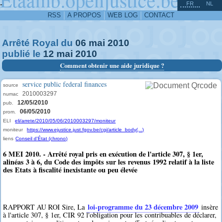
^
-
FR
NL
RSS
A PROPOS
WEB LOG
CONTACT
Arrêté Royal du
06
mai
2010
publié le
12
mai
2010
Comment obtenir une aide juridique ?
service public federal finances
source
2010003297
numac
12/05/2010
pub.
06/05/2010
prom.
ELI
eli/arrete/2010/05/06/2010003297/moniteur
moniteur
https://www.ejustice.just.fgov.be/cgi/article_body(...)
liens
Conseil d'État (chrono)
6 MEI 2010. - Arrêté royal pris en exécution de l'article 307, § 1er,
alinéas 3 à 6, du Code des impôts sur les revenus 1992 relatif à la liste
des Etats à fiscalité inexistante ou peu élevée
loi-programme du 23 décembre 2009
RAPPORT AU ROI Sire, La
insère
à l'article 307, § 1er, CIR 92 l'obligation pour les contribuables de déclarer,