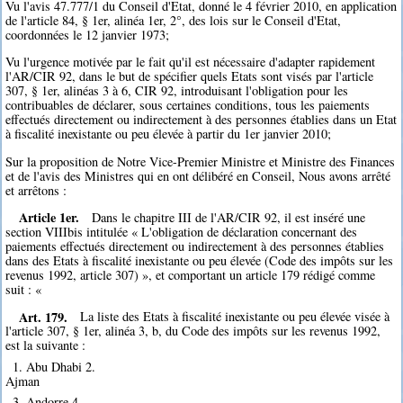
Vu l'avis 47.777/1 du Conseil d'Etat, donné le 4 février 2010, en application
de l'article 84, § 1er, alinéa 1er, 2°, des lois sur le Conseil d'Etat,
coordonnées le 12 janvier 1973;
Vu l'urgence motivée par le fait qu'il est nécessaire d'adapter rapidement
l'AR/CIR 92, dans le but de spécifier quels Etats sont visés par l'article
307, § 1er, alinéas 3 à 6, CIR 92, introduisant l'obligation pour les
contribuables de déclarer, sous certaines conditions, tous les paiements
effectués directement ou indirectement à des personnes établies dans un Etat
à fiscalité inexistante ou peu élevée à partir du 1er janvier 2010;
Sur la proposition de Notre Vice-Premier Ministre et Ministre des Finances
et de l'avis des Ministres qui en ont délibéré en Conseil, Nous avons arrêté
et arrêtons :
Article 1er.
Dans le chapitre III de l'AR/CIR 92, il est inséré une
section VIIIbis intitulée « L'obligation de déclaration concernant des
paiements effectués directement ou indirectement à des personnes établies
dans des Etats à fiscalité inexistante ou peu élevée (Code des impôts sur les
revenus 1992, article 307) », et comportant un article 179 rédigé comme
suit : «
Art. 179.
La liste des Etats à fiscalité inexistante ou peu élevée visée à
l'article 307, § 1er, alinéa 3, b, du Code des impôts sur les revenus 1992,
est la suivante :
1. Abu Dhabi 2.
Ajman
3. Andorre 4.