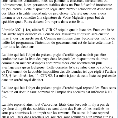
sous certaines conditions, tous les paiements effectués, directement ou
indirectement, à des personnes établies dans un Etat à fiscalité inexistante
ou peu élevée. Cette disposition législative prévoit l'élaboration d'une liste
des Etats à fiscalité inexistante ou peu élevée. L'arrêté que nous avons
l'honneur de soumettre à la signature de Votre Majesté a pour but de
spécifier quels Etats doivent être repris dans cette liste.
L'article 307, § 1er, alinéa 5, CIR 92 stipule que la liste des Etats est fixée
par arrêté royal délibéré en Conseil des Ministres et qu'elle sera ensuite
mise à jour par arrêté royal. Comme mentionné dans l'exposé des motifs de
ladite loi-programme, l'intention du gouvernement est de faire cette mise à
jour tous les deux ans.
La liste qui fait l'objet du présent projet d'arrêté royal ne doit pas être
confondue avec la liste des pays dans lesquels les dispositions du droit
commun en matière d'impôts sont présumées être notablement plus
avantageuses qu'en Belgique. Cette dernière liste se situe dans le contexte
de l'évitement de la double imposition des dividendes tel que réglé à l'article
203, § 1er, alinéa 1er, 1°, CIR 92. La mise à jour de cette liste est présentée
dans un arrêté royal distinct.
La liste qui fait l'objet du présent projet d'arrêté royal reprend les Etats sans
fiscalité ou dont le taux nominal de l'impôt des sociétés est inférieur à 10
p.c.
La liste reprend ainsi tout d'abord les Etats dans lesquels il n'y a pas de
système d'impôt des sociétés : ce sont donc des Etats où les sociétés ne
sont pas soumises à un impôt sur les revenus. En outre, la liste reprend
aussi les Etats dans lesquels les sociétés sont soumises à un impôt sur les