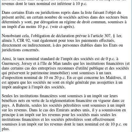
revenus dont le taux nominal est inférieur à 10 p.c.
Dans certains Etats ou juridictions repris dans la liste faisant l'objet du
présent arrêté, un certain nombre de sociétés actives dans des secteurs bien
déterminés y sont, par dérogation au régime de droit commun, soumises à
un impôt d'au moins 10 p.c. (voir ci-après).
Nonobstant cela, l'obligation de déclaration prévue à l'article 307, § 1er,
alinéa 3, CIR 92, vaut également pour tous les paiements effectués,
directement ou indirectement, à des personnes établies dans les Etats ou
juridictions concernés.
Ainsi, le taux nominal standard de l'impôt des sociétés est de 0 p.c. à
Guernesey, Jersey et à l'Ile de Man tandis que les institutions financières (et
dans certains cas des entreprises reconnues d'utilité publique et des sociétés
qui préservent le patrimoine immobilier) sont soumises à un taux
d'imposition nominal de 10 ou 20 p.c. En ce qui concerne les Maldives, il
est apparu que les sociétés ne sont en règle générale pas assujetties à un
impôt analogue à l'impôt des sociétés.
Seules les institutions financières sont soumises à un impôt sur leurs
bénéfices nets en vertu de la réglementation financière en vigueur dans ce
pays. A Bahreïn, seules les sociétés pétrolières sont soumises à un impôt
sur les revenus. Dans le cas des Emirats arabes unis, il y a soumission en
principe à un impôt sur les revenus pour les sociétés mais seules les
institutions financières et les sociétés pétrolières sont effectivement
soumises à un impôt sur les revenus dont le taux nominal est de 10 p.c. ou
plus.