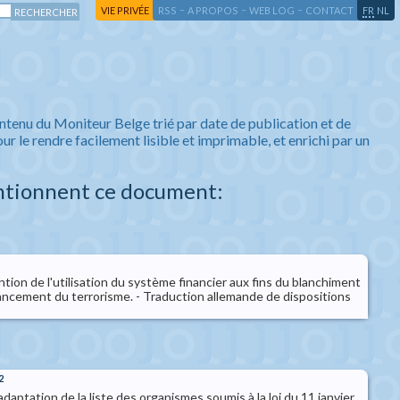
-
-
-
-
VIE PRIVÉE
RSS
A PROPOS
WEB LOG
CONTACT
FR
NL
ntenu du Moniteur Belge trié par date de publication et de
ur le rendre facilement lisible et imprimable, et enrichi par un
ntionnent ce document:
ention de l'utilisation du système financier aux fins du blanchiment
nancement du terrorisme. - Traduction allemande de dispositions
2
adaptation de la liste des organismes soumis à la loi du 11 janvier