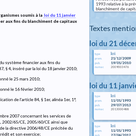
1993 relative à la pré
blanchiment de capit
organismes soumis à la
loi du 11 janvier
cier aux fins du blanchiment de capitaux
Textes mentio
loi du 21 déc
loi
type
21/12/2009
prom.
n du système financier aux fins du
19/01/2010
pub.
2009003476
numac
 § 4, inséré par la loi du 18 janvier 2010;
donné le 25 mars 2010;
loi du 11 janv
donné le 16 février 2010;
loi
type
tion de l'article 84, § 1er, alinéa 1er, 1°,
11/01/1993
prom.
29/07/2013
pub.
2013000488
numac
embre 2007 concernant les services de
CE, 2002/65/CE, 2005/60/CE ainsi que
loi
type
 de la directive 2006/48/CE précitée du
11/01/1993
prom.
rédit et son exercice;
27/06/2012
pub.