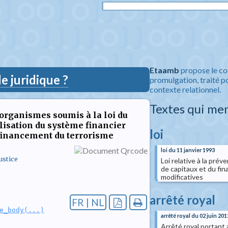
Etaamb
propose le co
 juridique ?
promulgation, traité po
contexte relationnel.
Textes qui me
s organismes soumis à la loi du
tilisation du système financier
loi
 financement du terrorisme
loi du 11 janvier 1993
ustice
Loi relative à la prév
de capitaux et du fi
modificatives
arrêté royal
FR | NL
e_body(...)
arrêté royal du 02 juin 201
Arrêté royal portant 