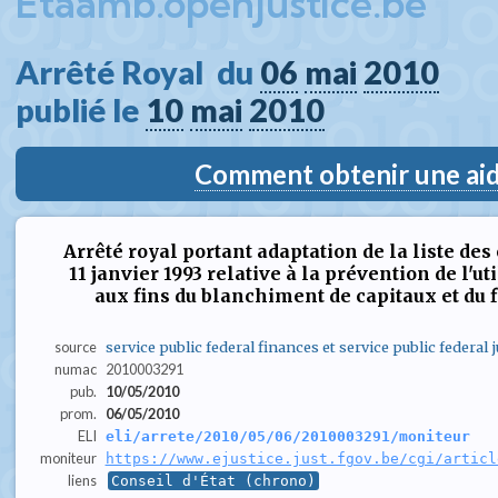
Etaamb.openjustice.be
Arrêté Royal  du 
06
mai
2010
publié le 
10
mai
2010
Comment obtenir une aide
Arrêté royal portant adaptation de la liste de
11 janvier 1993 relative à la prévention de l'u
aux fins du blanchiment de capitaux et du
source
service public federal finances et service public federal j
numac
2010003291
pub.
10/05/2010
prom.
06/05/2010
ELI
eli/arrete/2010/05/06/2010003291/moniteur
moniteur
https://www.ejustice.just.fgov.be/cgi/articl
liens
Conseil d'État (chrono)