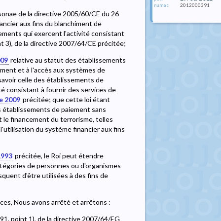
2012000391
numac
rsonae de la directive 2005/60/CE du 26
nancier aux fins du blanchiment de
ments qui exercent l'activité consistant
int 3), de la directive 2007/64/CE précitée;
009
relative au statut des établissements
iement et à l'accès aux systèmes de
savoir celle des établissements de
é consistant à fournir des services de
e 2009
précitée; que cette loi étant
les établissements de paiement sans
t le financement du terrorisme, telles
l'utilisation du système financier aux fins
1993
précitée, le Roi peut étendre
 catégories de personnes ou d'organismes
risquent d'être utilisées à des fins de
nces, Nous avons arrêté et arrêtons :
 91, point 1), de la directive 2007/64/EG