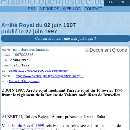
^
-
FR
NL
RSS
A PROPOS
WEB LOG
CONTACT
Arrêté Royal du
02
juin
1997
publié le
27
juin
1997
Comment obtenir une aide juridique ?
ministere des finances
source
1997003316
numac
27/06/1997
pub.
02/06/1997
prom.
ELI
eli/arrete/1997/06/02/1997003316/moniteur
moniteur
https://www.ejustice.just.fgov.be/cgi/article_body(...)
liens
Conseil d'État (chrono)
2 JUIN 1997. Arrêté royal modifiant l'arrêté royal du 16 février 1996
fixant le règlement de la Bourse de Valeurs mobilières de Bruxelles
ALBERT II, Roi des Belges, A tous, présents et à venir, Salut.
loi du 6 avril 1995
Vu la
relative aux marchés secondaires, au statut des