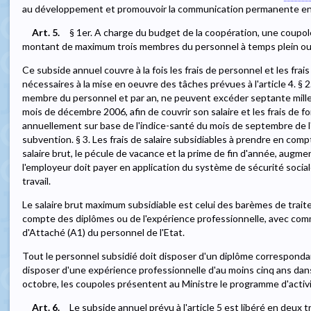
au développement et promouvoir la communication permanente ent
Art. 5.
§ 1er. A charge du budget de la coopération, une coupole
montant de maximum trois membres du personnel à temps plein ou t
Ce subside annuel couvre à la fois les frais de personnel et les fra
nécessaires à la mise en oeuvre des tâches prévues à l'article 4. § 
membre du personnel et par an, ne peuvent excéder septante mille 
mois de décembre 2006, afin de couvrir son salaire et les frais d
annuellement sur base de l'indice-santé du mois de septembre de 
subvention. § 3. Les frais de salaire subsidiables à prendre en co
salaire brut, le pécule de vacance et la prime de fin d'année, augm
l'employeur doit payer en application du système de sécurité socia
travail.
Le salaire brut maximum subsidiable est celui des barèmes de trait
compte des diplômes ou de l'expérience professionnelle, avec com
d'Attaché (A1) du personnel de l'Etat.
Tout le personnel subsidié doit disposer d'un diplôme corresponda
disposer d'une expérience professionnelle d'au moins cinq ans dans 
octobre, les coupoles présentent au Ministre le programme d'activi
Art. 6.
Le subside annuel prévu à l'article 5 est libéré en deux