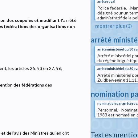
arrêté royal
Police fédérale. - M
désigné pour un term
administratif de la po
ion des coupoles et modifiant l'arrêté
montrer plus (3)
des fédérations des organisations non
arrêté ministé
arrêté ministériel du 30 av
Arrêté ministériel p
du régime linguistiq
, les articles 26, § 3 en 27, § 6,
arrêté ministériel du 30 av
Arrêté ministériel p
Zuidbeweging 11.11.1
bvention des fédérations des
nomination pa
nomination par arrêté roy
Personnel. - Nominati
1983 est nommé en qua
Textes mentio
et de l'avis des Ministres qui en ont