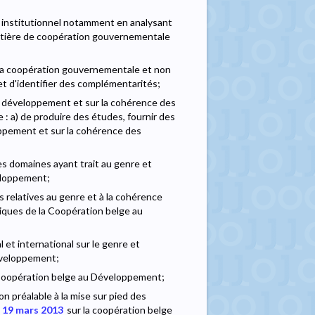
 institutionnel notamment en analysant
atière de coopération gouvernementale
e la coopération gouvernementale et non
et d'identifier des complémentarités;
t développement et sur la cohérence des
 : a) de produire des études, fournir des
ppement et sur la cohérence des
es domaines ayant trait au genre et
eloppement;
s relatives au genre et à la cohérence
iques de la Coopération belge au
et international sur le genre et
éveloppement;
a Coopération belge au Développement;
n préalable à la mise sur pied des
u 19 mars 2013
sur la coopération belge