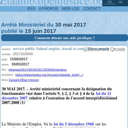
^
-
FR
NL
RSS
A PROPOS
WEB LOG
CONTACT
Arrêté Ministériel du
30
mai
2017
publié le
15
juin
2017
Comment obtenir une aide juridique ?
service public federal emploi, travail et concertation sociale
source
2017203000
numac
15/06/2017
pub.
30/05/2017
prom.
ELI
eli/arrete/2017/05/30/2017203000/moniteur
moniteur
https://www.ejustice.just.fgov.be/cgi/article_body(...)
liens
Conseil d'État (chrono)
30 MAI 2017. - Arrêté ministériel concernant la désignation du
fonctionnaire visé dans l'article 9, § 2, § 3 et § 4 de la
loi du 21
décembre 2007
relative à l'exécution de l'accord interprofessionnel
2007-2008 (1)
loi du 5 décembre 1968
Le Ministre de l'Emploi, Vu la
sur les