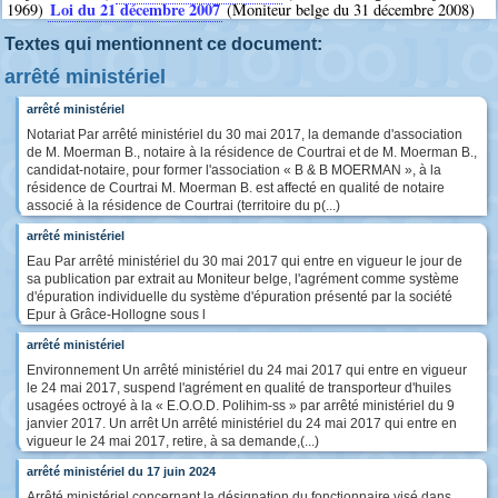
Loi du 21 décembre 2007
1969)
(Moniteur belge du 31 décembre 2008)
Textes qui mentionnent ce document:
arrêté ministériel
arrêté ministériel
Notariat Par arrêté ministériel du 30 mai 2017, la demande d'association
de M. Moerman B., notaire à la résidence de Courtrai et de M. Moerman B.,
candidat-notaire, pour former l'association « B & B MOERMAN », à la
résidence de Courtrai M. Moerman B. est affecté en qualité de notaire
associé à la résidence de Courtrai (territoire du p(...)
arrêté ministériel
Eau Par arrêté ministériel du 30 mai 2017 qui entre en vigueur le jour de
sa publication par extrait au Moniteur belge, l'agrément comme système
d'épuration individuelle du système d'épuration présenté par la société
Epur à Grâce-Hollogne sous l
arrêté ministériel
Environnement Un arrêté ministériel du 24 mai 2017 qui entre en vigueur
le 24 mai 2017, suspend l'agrément en qualité de transporteur d'huiles
usagées octroyé à la « E.O.O.D. Polihim-ss » par arrêté ministériel du 9
janvier 2017. Un arrêt Un arrêté ministériel du 24 mai 2017 qui entre en
vigueur le 24 mai 2017, retire, à sa demande,(...)
arrêté ministériel du 17 juin 2024
Arrêté ministériel concernant la désignation du fonctionnaire visé dans