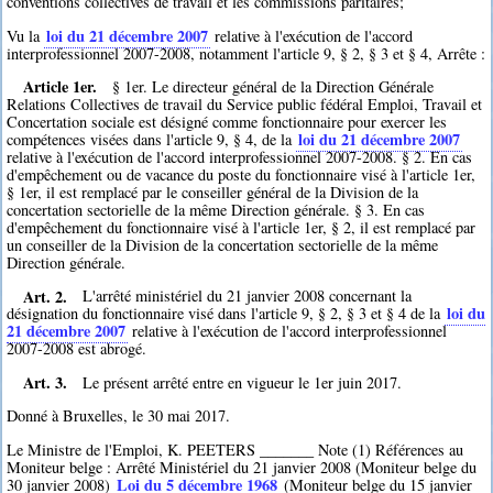
conventions collectives de travail et les commissions paritaires;
loi du 21 décembre 2007
Vu la
relative à l'exécution de l'accord
interprofessionnel 2007-2008, notamment l'article 9, § 2, § 3 et § 4, Arrête :
Article 1er.
§ 1er. Le directeur général de la Direction Générale
Relations Collectives de travail du Service public fédéral Emploi, Travail et
Concertation sociale est désigné comme fonctionnaire pour exercer les
loi du 21 décembre 2007
compétences visées dans l'article 9, § 4, de la
relative à l'exécution de l'accord interprofessionnel 2007-2008. § 2. En cas
d'empêchement ou de vacance du poste du fonctionnaire visé à l'article 1er,
§ 1er, il est remplacé par le conseiller général de la Division de la
concertation sectorielle de la même Direction générale. § 3. En cas
d'empêchement du fonctionnaire visé à l'article 1er, § 2, il est remplacé par
un conseiller de la Division de la concertation sectorielle de la même
Direction générale.
Art. 2.
L'arrêté ministériel du 21 janvier 2008 concernant la
loi du
désignation du fonctionnaire visé dans l'article 9, § 2, § 3 et § 4 de la
21 décembre 2007
relative à l'exécution de l'accord interprofessionnel
2007-2008 est abrogé.
Art. 3.
Le présent arrêté entre en vigueur le 1er juin 2017.
Donné à Bruxelles, le 30 mai 2017.
Le Ministre de l'Emploi, K. PEETERS _______ Note (1) Références au
Moniteur belge : Arrêté Ministériel du 21 janvier 2008 (Moniteur belge du
Loi du 5 décembre 1968
30 janvier 2008)
(Moniteur belge du 15 janvier