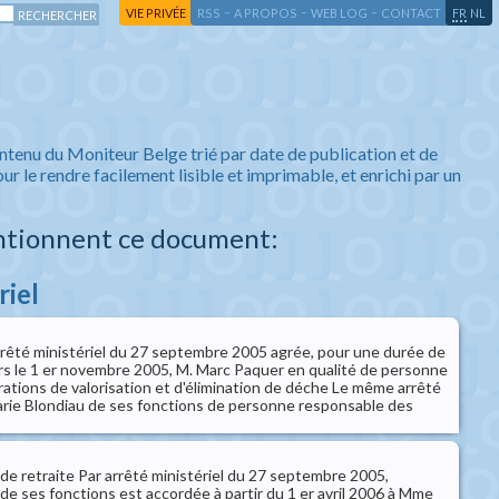
-
-
-
-
VIE PRIVÉE
RSS
A PROPOS
WEB LOG
CONTACT
FR
NL
ntenu du Moniteur Belge trié par date de publication et de
ur le rendre facilement lisible et imprimable, et enrichi par un
ntionnent ce document:
riel
êté ministériel du 27 septembre 2005 agrée, pour une durée de
rs le 1 er novembre 2005, M. Marc Paquer en qualité de personne
ations de valorisation et d'élimination de déche Le même arrêté
rie Blondiau de ses fonctions de personne responsable des
de retraite Par arrêté ministériel du 27 septembre 2005,
e ses fonctions est accordée à partir du 1 er avril 2006 à Mme