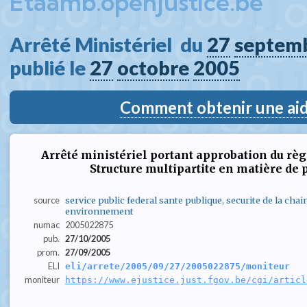
Etaamb.openjustice.be
Arrêté Ministériel  du 
27
septem
publié le 
27
octobre
2005
Comment obtenir une aide
Arrêté ministériel portant approbation du règ
Structure multipartite en matière de 
source
service public federal sante publique, securite de la chai
environnement
numac
2005022875
pub.
27/10/2005
prom.
27/09/2005
ELI
eli/arrete/2005/09/27/2005022875/moniteur
moniteur
https://www.ejustice.just.fgov.be/cgi/articl