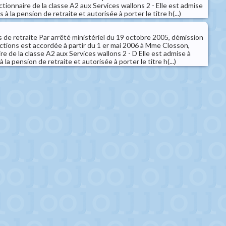
ctionnaire de la classe A2 aux Services wallons 2 - Elle est admise
ts à la pension de retraite et autorisée à porter le titre h(...)
 de retraite Par arrêté ministériel du 19 octobre 2005, démission
ctions est accordée à partir du 1 er mai 2006 à Mme Closson,
re de la classe A2 aux Services wallons 2 - D Elle est admise à
 à la pension de retraite et autorisée à porter le titre h(...)