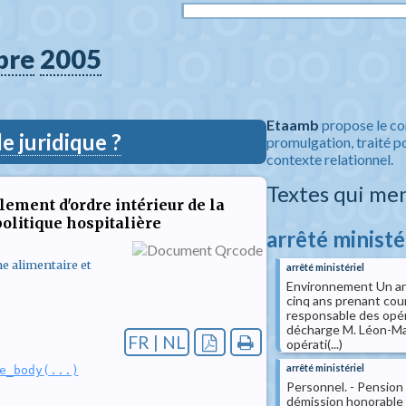
bre
2005
Etaamb
propose le co
 juridique ?
promulgation, traité po
contexte relationnel.
Textes qui me
lement d'ordre intérieur de la
politique hospitalière
arrêté ministé
ne alimentaire et
arrêté ministériel
Environnement Un arr
cinq ans prenant cou
responsable des opér
décharge M. Léon-Ma
FR | NL
opérati(...)
arrêté ministériel
e_body(...)
Personnel. - Pension 
démission honorable d