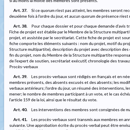
si au moins la moitié des membres sont présents.
Art. 37.
Si ce quorum n'est pas atteint, les membres seront reco
deuxième fois à l'ordre du jour, et aucun quorum de présence n'est r
Art. 38.
Pour chaque dossier et pour chaque demande d'avis trai
Fiche de projet est établie par le Membre de la Structure multipa
projet, et assistée par le secrétariat. Cette fiche de projet est s
fiche comporte les éléments suivants : nom du projet, motif du proje
Structure multipartite), description du projet avec description des 
fin du projet, nom du Membre de la Structure multipartite responsa
de l'expert de soutien, secrétariat exécutif, chronologie des travau
Procès-verbaux
Art. 39.
Les procès-verbaux sont rédigés en français et en néerl
membres présents, des absents excusés et des absents; les modifi
verbaux antérieurs; l'ordre du jour, un résumé des interventions, le
mener; le nombre de membres participant à un vote, et le cas échéa
l'article 159 de la loi, ainsi que le résultat du vote.
Art. 40.
Les interventions des membres sont consignées de ma
Art. 41.
Les procès-verbaux sont transmis aux membres en anne
suivante. Une approbation écrite du procès-verbal peut être envis