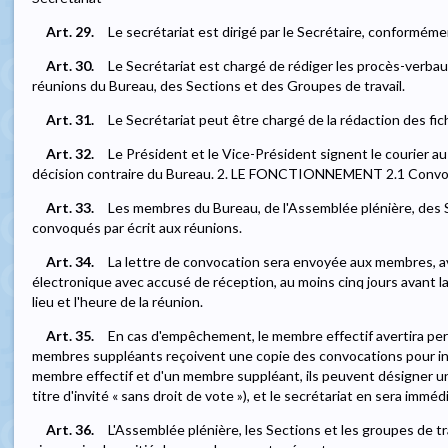
Art. 29.
Le secrétariat est dirigé par le Secrétaire, conformément 
Art. 30.
Le Secrétariat est chargé de rédiger les procès-verbau
réunions du Bureau, des Sections et des Groupes de travail.
Art. 31.
Le Secrétariat peut être chargé de la rédaction des fic
Art. 32.
Le Président et le Vice-Président signent le courier au
décision contraire du Bureau. 2. LE FONCTIONNEMENT 2.1 Convo
Art. 33.
Les membres du Bureau, de l'Assemblée plénière, des 
convoqués par écrit aux réunions.
Art. 34.
La lettre de convocation sera envoyée aux membres, av
électronique avec accusé de réception, au moins cinq jours avant la r
lieu et l'heure de la réunion.
Art. 35.
En cas d'empêchement, le membre effectif avertira pe
membres suppléants reçoivent une copie des convocations pour i
membre effectif et d'un membre suppléant, ils peuvent désigner un
titre d'invité « sans droit de vote »), et le secrétariat en sera im
Art. 36.
L'Assemblée plénière, les Sections et les groupes de t