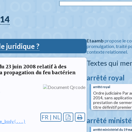
14
Etaamb
propose le co
 juridique ?
promulgation, traité po
contexte relationnel.
Textes qui me
u 23 juin 2008 relatif à des
la propagation du feu bactérien
arrêté royal
arrêté royal
e
Ordre judiciaire Par 
2014, sans applicatio
prestation de serment
titre définitif premie
FR | NL
arrêté ministé
e_body(...)
arrêté ministériel du 19 m