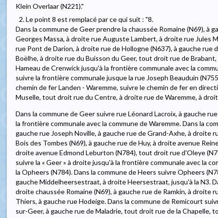
Klein Overlaar (N221)."
2. Le point 8 est remplacé par ce qui suit : "8.
Dans la commune de Geer prendre la chaussée Romaine (N69), à gau
Georges Massa, à droite rue Auguste Lambert, à droite rue Jules M
rue Pont de Darion, à droite rue de Hollogne (N637), à gauche rue
Boëlhe, à droite rue du Buisson du Geer, tout droit rue de Brabant, 
Hameau de Crenwick jusqu'à la frontière communale avec la commu
suivre la frontière communale jusque la rue Joseph Beauduin (N755
chemin de fer Landen - Waremme, suivre le chemin de fer en direct
Muselle, tout droit rue du Centre, à droite rue de Waremme, à droit
Dans la commune de Geer suivre rue Léonard Lacroix, à gauche rue 
la frontière communale avec la commune de Waremme. Dans la com
gauche rue Joseph Noville, à gauche rue de Grand-Axhe, à droite 
Bois des Tombes (N69), à gauche rue de Huy, à droite avenue Reine
droite avenue Edmond Leburton (N784), tout droit rue d'Oleye (N78
suivre la « Geer » à droite jusqu'à la frontière communale avec la 
la Opheers (N784). Dans la commune de Heers suivre Opheers (N78
gauche Middelheersestraat, à droite Heersestraat, jusqu'à la N3. 
droite chaussée Romaine (N69), à gauche rue de Ramkin, à droite ru
Thiers, à gauche rue Hodeige. Dans la commune de Remicourt suivre
sur-Geer, à gauche rue de Maladrie, tout droit rue de la Chapelle, t