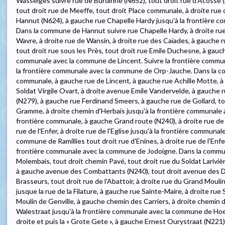
Wasseiges suivre rue de Burdinne (N652), tout droit rue d'Acosse (
tout droit rue de Meeffe, tout droit Place communale, à droite rue
Hannut (N624), à gauche rue Chapelle Hardy jusqu'à la frontière 
Dans la commune de Hannut suivre rue Chapelle Hardy, à droite r
Wavre, à droite rue de Wansin, à droite rue des Caïades, à gauche 
tout droit rue sous les Près, tout droit rue Emile Duchesne, à gauc
communale avec la commune de Lincent. Suivre la frontière commu
la frontière communale avec la commune de Orp-Jauche. Dans la c
communale, à gauche rue de Lincent, à gauche rue Achille Motte, à d
Soldat Virgile Ovart, à droite avenue Emile Vandervelde, à gauche 
(N279), à gauche rue Ferdinand Smeers, à gauche rue de Gollard, to
Gramme, à droite chemin d'Herbais jusqu'à la frontière communale 
frontière communale, à gauche Grand route (N240), à droite rue de l'
rue de l'Enfer, à droite rue de l'Eglise jusqu'à la frontière communa
commune de Ramillies tout droit rue d'Enines, à droite rue de l'Enfer
frontière communale avec la commune de Jodoigne. Dans la commu
Molembais, tout droit chemin Pavé, tout droit rue du Soldat Lariviè
à gauche avenue des Combattants (N240), tout droit avenue des D
Brasseurs, tout droit rue de l'Abattoir, à droite rue du Grand Moul
jusque la rue de la Filature, à gauche rue Sainte-Maire, à droite ru
Moulin de Genville, à gauche chemin des Carriers, à droite chemin du
Walestraat jusqu'à la frontière communale avec la commune de Hoe
droite et puis la « Grote Gete », à gauche Ernest Ourystraat (N221)