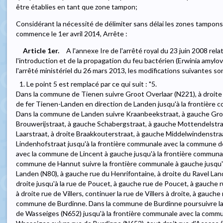
être établies en tant que zone tampon;
Considérant la nécessité de délimiter sans délai les zones tampons 
commence le 1er avril 2014, Arrête :
Article 1er.
A l'annexe Ire de l'arrêté royal du 23 juin 2008 rel
l'introduction et de la propagation du feu bactérien (Erwinia amylovo
l'arrêté ministériel du 26 mars 2013, les modifications suivantes so
1. Le point 5 est remplacé par ce qui suit : "5.
Dans la commune de Tienen suivre Groot Overlaar (N221), à droite Z
de fer Tienen-Landen en direction de Landen jusqu'à la frontière
Dans la commune de Landen suivre Kraanbeekstraat, à gauche Gro
Brouwerijstraat, à gauche Schabergstraat, à gauche Mottendelstraat
Laarstraat, à droite Braakkouterstraat, à gauche Middelwindenstraa
Lindenhofstraat jusqu'à la frontière communale avec la commune de
avec la commune de Lincent à gauche jusqu'à la frontière communa
commune de Hannut suivre la frontière communale à gauche jusqu'à 
Landen (N80), à gauche rue du Henrifontaine, à droite du Ravel Lan
droite jusqu'à la rue de Poucet, à gauche rue de Poucet, à gauche r
à droite rue de Villers, continuer la rue de Villers à droite, à gauc
commune de Burdinne. Dans la commune de Burdinne poursuivre la 
de Wasseiges (N652) jusqu'à la frontière communale avec la com