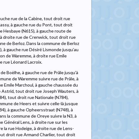
che rue de la Cabine, tout droit rue
assy, à gauche rue du Pont, tout droit
 de Hesbaye (N615), à gauche route de
à droite rue de Crenwick, tout droit rue
ne de Berloz. Dans la commune de Berloz
), à gauche rue Désiré Lismonde jusqu'au
ion de Waremme, à droite rue Emile
e rue Léonard Lacroix.
de Boëlhe, à gauche rue de Prâle jusqu'à
mune de Waremme suivre rue de Prâle, à
rue Emile Marchoul, à gauche chaussée du
 Astrid, tout droit rue Joseph Wauters, à
4), tout droit rue Nationale (N784),
commune de Heers et suivre celle-là jusque
4), à gauche Opheersstraat (N748), à
Dans la commune de Oreye suivre la N3, à
e Général Lens, à droite rue sur les
 la rue Hodeige, à droite rue de Lens-
out droit rue Armand Charlier, tout droit