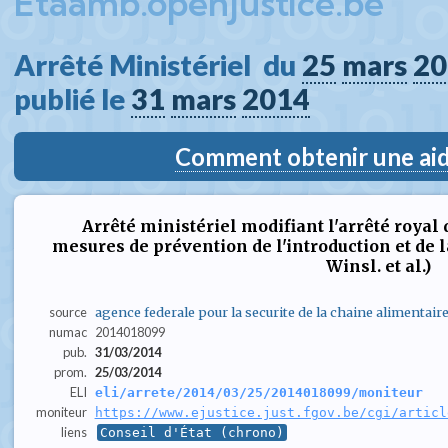
Etaamb.openjustice.be
Arrêté Ministériel  du 
25
mars
20
publié le 
31
mars
2014
Comment obtenir une aide
Arrêté ministériel modifiant l'arrêté royal d
mesures de prévention de l'introduction et de 
Winsl. et al.)
source
agence federale pour la securite de la chaine alimentair
numac
2014018099
pub.
31/03/2014
prom.
25/03/2014
ELI
eli/arrete/2014/03/25/2014018099/moniteur
moniteur
https://www.ejustice.just.fgov.be/cgi/articl
liens
Conseil d'État (chrono)