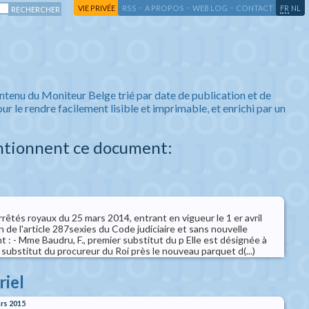
-
-
-
-
VIE PRIVÉE
RSS
A PROPOS
WEB LOG
CONTACT
FR
NL
ntenu du Moniteur Belge trié par date de publication et de
ur le rendre facilement lisible et imprimable, et enrichi par un
ntionnent ce document:
arrêtés royaux du 25 mars 2014, entrant en vigueur le 1 er avril
n de l'article 287sexies du Code judiciaire et sans nouvelle
 : - Mme Baudru, F., premier substitut du p Elle est désignée à
r substitut du procureur du Roi près le nouveau parquet d(...)
riel
ars 2015