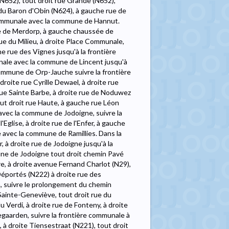
N652), tout droit rue Grande (N652),
 du Baron d'Obin (N624), à gauche rue de
communale avec la commune de Hannut.
ue de Merdorp, à gauche chaussée de
rue du Milieu, à droite Place Communale,
he rue des Vignes jusqu'à la frontière
nale avec la commune de Lincent jusqu'à
ommune de Orp-Jauche suivre la frontière
roite rue Cyrille Dewael, à droite rue
rue Sainte Barbe, à droite rue de Noduwez
ut droit rue Haute, à gauche rue Léon
avec la commune de Jodoigne, suivre la
Eglise, à droite rue de l'Enfer, à gauche
le avec la commune de Ramillies. Dans la
, à droite rue de Jodoigne jusqu'à la
ne de Jodoigne tout droit chemin Pavé
re, à droite avenue Fernand Charlot (N29),
éportés (N222) à droite rue des
in, suivre le prolongement du chemin
e Sainte-Geneviève, tout droit rue du
 Verdi, à droite rue de Fonteny, à droite
gaarden, suivre la frontière communale à
, à droite Tiensestraat (N221), tout droit