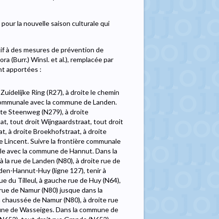
pour la nouvelle saison culturale qui
atif à des mesures de prévention de
ra (Burr.) Winsl. et al.), remplacée par
nt apportées :
uidelijke Ring (R27), à droite le chemin
 communale avec la commune de Landen.
te Steenweg (N279), à droite
, tout droit Wijngaardstraat, tout droit
t, à droite Broekhofstraat, à droite
 Lincent. Suivre la frontière communale
le avec la commune de Hannut. Dans la
la rue de Landen (N80), à droite rue de
den-Hannut-Huy (ligne 127), tenir à
ue du Tilleul, à gauche rue de Huy (N64),
he rue de Namur (N80) jusque dans la
chaussée de Namur (N80), à droite rue
mune de Wasseiges. Dans la commune de