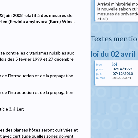
Arrêté ministériel mo
la nouvelle saison cul
mesures de prévention
23 juin 2008 relatif à des mesures de
et al.)
ien (Erwinia amylovora (Burr.) Winsl.
Textes mentio
loi du 02 avri
utte contre les organismes nuisibles aux
s lois des 5 février 1999 et 27 décembre
loi
type
02/04/1971
prom.
07/12/2010
pub.
n de l'introduction et de la propagation
2010000674
numac
n de l'introduction et de la propagation
icle 3, § 1er;
elles des plantes hôtes seront cultivées et
t avec certitude quelles zones doivent