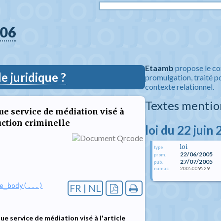
06
Etaamb
propose le co
 juridique ?
promulgation, traité po
contexte relationnel.
Textes mentio
ue service de médiation visé à
ruction criminelle
loi du 22 juin
loi
type
22/06/2005
prom.
27/07/2005
pub.
2005009529
numac
e_body(...)
FR | NL
e service de médiation visé à l'article