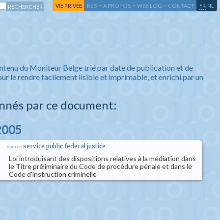
-
-
-
-
VIE PRIVÉE
RSS
A PROPOS
WEB LOG
CONTACT
FR
NL
ntenu du Moniteur Belge trié par date de publication et de
ur le rendre facilement lisible et imprimable, et enrichi par un
nnés par ce document:
 2005
service public federal justice
source
Loi introduisant des dispositions relatives à la médiation dans
le Titre préliminaire du Code de procédure pénale et dans le
Code d'instruction criminelle