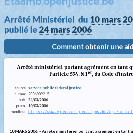
Etaamb.openjustice.be
Arrêté Ministériel  du 
10
mars
20
publié le 
24
mars
2006
Comment obtenir une aide
Arrêté ministériel portant agrément en tant q
er
l'article 554, § 1
, du Code d'inst
source
service public federal justice
numac
2006009215
pub.
24/03/2006
prom.
10/03/2006
moniteur
https://www.ejustice.just.fgov.be/cgi/articl
10 MARS 2006. - Arrêté ministériel portant agrément en tant qu