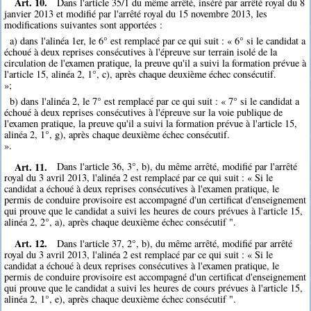
Art. 10.
Dans l'article 35/1 du même arrêté, inséré par arrêté royal du 8
janvier 2013 et modifié par l'arrêté royal du 15 novembre 2013, les
modifications suivantes sont apportées :
a) dans l'alinéa 1er, le 6° est remplacé par ce qui suit : « 6° si le candidat a
échoué à deux reprises consécutives à l'épreuve sur terrain isolé de la
circulation de l'examen pratique, la preuve qu'il a suivi la formation prévue à
l'article 15, alinéa 2, 1°, c), après chaque deuxième échec consécutif.
»;
b) dans l'alinéa 2, le 7° est remplacé par ce qui suit : « 7° si le candidat a
échoué à deux reprises consécutives à l'épreuve sur la voie publique de
l'examen pratique, la preuve qu'il a suivi la formation prévue à l'article 15,
alinéa 2, 1°, g), après chaque deuxième échec consécutif.
».
Art. 11.
Dans l'article 36, 3°, b), du même arrêté, modifié par l'arrêté
royal du 3 avril 2013, l'alinéa 2 est remplacé par ce qui suit : « Si le
candidat a échoué à deux reprises consécutives à l'examen pratique, le
permis de conduire provisoire est accompagné d'un certificat d'enseignement
qui prouve que le candidat a suivi les heures de cours prévues à l'article 15,
alinéa 2, 2°, a), après chaque deuxième échec consécutif ".
Art. 12.
Dans l'article 37, 2°, b), du même arrêté, modifié par arrêté
royal du 3 avril 2013, l'alinéa 2 est remplacé par ce qui suit : « Si le
candidat a échoué à deux reprises consécutives à l'examen pratique, le
permis de conduire provisoire est accompagné d'un certificat d'enseignement
qui prouve que le candidat a suivi les heures de cours prévues à l'article 15,
alinéa 2, 1°, e), après chaque deuxième échec consécutif ".