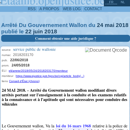
^
-
FR
NL
RSS
A PROPOS
WEB LOG
CONTACT
Arrêté Du Gouvernement Wallon du
24
mai
2018
publié le
22
juin
2018
Comment obtenir une aide juridique ?
service public de wallonie
source
2018203170
numac
22/06/2018
pub.
24/05/2018
prom.
ELI
eli/arrete/2018/05/24/2018203170/moniteur
moniteur
https://www.ejustice.just.fgov.be/cgi/article_body(...)
liens
Conseil d'État (chrono)
24 MAI 2018. - Arrêté du Gouvernement wallon modifiant divers
arrêtés portant sur l'enseignement à la conduite et les examens relatifs
à la connaissance et à l'aptitude qui sont nécessaires pour conduire des
véhicules
loi du 16 mars 1968
Le Gouvernement wallon, Vu la
relative à la police de