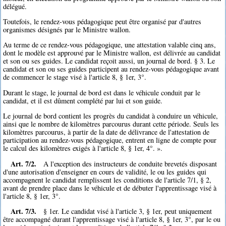
délégué.
Toutefois, le rendez-vous pédagogique peut être organisé par d'autres
organismes désignés par le Ministre wallon.
Au terme de ce rendez-vous pédagogique, une attestation valable cinq ans,
dont le modèle est approuvé par le Ministre wallon, est délivrée au candidat
et son ou ses guides. Le candidat reçoit aussi, un journal de bord. § 3. Le
candidat et son ou ses guides participent au rendez-vous pédagogique avant
de commencer le stage visé à l'article 8, § 1er, 3°.
Durant le stage, le journal de bord est dans le véhicule conduit par le
candidat, et il est dûment complété par lui et son guide.
Le journal de bord contient les progrès du candidat à conduire un véhicule,
ainsi que le nombre de kilomètres parcourus durant cette période. Seuls les
kilomètres parcourus, à partir de la date de délivrance de l'attestation de
participation au rendez-vous pédagogique, entrent en ligne de compte pour
le calcul des kilomètres exigés à l'article 8, § 1er, 4°. ».
Art. 7/2.
A l'exception des instructeurs de conduite brevetés disposant
d'une autorisation d'enseigner en cours de validité, le ou les guides qui
accompagnent le candidat remplissent les conditions de l'article 7/1, § 2,
avant de prendre place dans le véhicule et de débuter l'apprentissage visé à
l'article 8, § 1er, 3°.
Art. 7/3.
§ 1er. Le candidat visé à l'article 3, § 1er, peut uniquement
être accompagné durant l'apprentissage visé à l'article 8, § 1er, 3°, par le ou