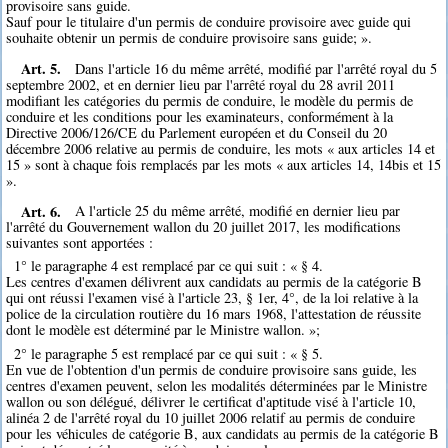
provisoire sans guide.
Sauf pour le titulaire d'un permis de conduire provisoire avec guide qui
souhaite obtenir un permis de conduire provisoire sans guide; ».
Art. 5.
Dans l'article 16 du même arrêté, modifié par l'arrêté royal du 5
septembre 2002, et en dernier lieu par l'arrêté royal du 28 avril 2011
modifiant les catégories du permis de conduire, le modèle du permis de
conduire et les conditions pour les examinateurs, conformément à la
Directive 2006/126/CE du Parlement européen et du Conseil du 20
décembre 2006 relative au permis de conduire, les mots « aux articles 14 et
15 » sont à chaque fois remplacés par les mots « aux articles 14, 14bis et 15
».
Art. 6.
A l'article 25 du même arrêté, modifié en dernier lieu par
l'arrêté du Gouvernement wallon du 20 juillet 2017, les modifications
suivantes sont apportées :
1° le paragraphe 4 est remplacé par ce qui suit : « § 4.
Les centres d'examen délivrent aux candidats au permis de la catégorie B
qui ont réussi l'examen visé à l'article 23, § 1er, 4°, de la loi relative à la
police de la circulation routière du 16 mars 1968, l'attestation de réussite
dont le modèle est déterminé par le Ministre wallon. »;
2° le paragraphe 5 est remplacé par ce qui suit : « § 5.
En vue de l'obtention d'un permis de conduire provisoire sans guide, les
centres d'examen peuvent, selon les modalités déterminées par le Ministre
wallon ou son délégué, délivrer le certificat d'aptitude visé à l'article 10,
alinéa 2 de l'arrêté royal du 10 juillet 2006 relatif au permis de conduire
pour les véhicules de catégorie B, aux candidats au permis de la catégorie B