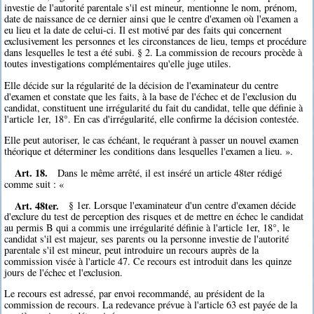
investie de l'autorité parentale s'il est mineur, mentionne le nom, prénom,
date de naissance de ce dernier ainsi que le centre d'examen où l'examen a
eu lieu et la date de celui-ci. Il est motivé par des faits qui concernent
exclusivement les personnes et les circonstances de lieu, temps et procédure
dans lesquelles le test a été subi. § 2. La commission de recours procède à
toutes investigations complémentaires qu'elle juge utiles.
Elle décide sur la régularité de la décision de l'examinateur du centre
d'examen et constate que les faits, à la base de l'échec et de l'exclusion du
candidat, constituent une irrégularité du fait du candidat, telle que définie à
l'article 1er, 18°. En cas d'irrégularité, elle confirme la décision contestée.
Elle peut autoriser, le cas échéant, le requérant à passer un nouvel examen
théorique et déterminer les conditions dans lesquelles l'examen a lieu. ».
Art. 18.
Dans le même arrêté, il est inséré un article 48ter rédigé
comme suit : «
Art. 48ter.
§ 1er. Lorsque l'examinateur d'un centre d'examen décide
d'exclure du test de perception des risques et de mettre en échec le candidat
au permis B qui a commis une irrégularité définie à l'article 1er, 18°, le
candidat s'il est majeur, ses parents ou la personne investie de l'autorité
parentale s'il est mineur, peut introduire un recours auprès de la
commission visée à l'article 47. Ce recours est introduit dans les quinze
jours de l'échec et l'exclusion.
Le recours est adressé, par envoi recommandé, au président de la
commission de recours. La redevance prévue à l'article 63 est payée de la