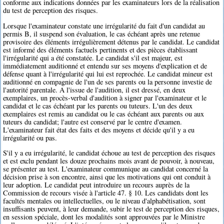
conforme aux indications données par les examinateurs lors de la réalisation
du test de perception des risques.
Lorsque l'examinateur constate une irrégularité du fait d'un candidat au
permis B, il suspend son évaluation, le cas échéant après une retenue
provisoire des éléments irrégulièrement détenus par le candidat. Le candidat
est informé des éléments factuels pertinents et des pièces établissant
l'irrégularité qui a été constatée. Le candidat s'il est majeur, est
immédiatement auditionné et entendu sur ses moyens d'explication et de
défense quant à l'irrégularité qui lui est reprochée. Le candidat mineur est
auditionné en compagnie de l'un de ses parents ou la personne investie de
l'autorité parentale. A l'issue de l'audition, il est dressé, en deux
exemplaires, un procès-verbal d'audition à signer par l'examinateur et le
candidat et le cas échéant par les parents ou tuteurs. L'un des deux
exemplaires est remis au candidat ou le cas échéant aux parents ou aux
tuteurs du candidat; l'autre est conservé par le centre d'examen.
L'examinateur fait état des faits et des moyens et décide qu'il y a eu
irrégularité ou pas.
S'il y a eu irrégularité, le candidat échoue au test de perception des risques
et est exclu pendant les douze prochains mois avant de pouvoir, à nouveau,
se présenter au test. L'examinateur communique au candidat concerné la
décision prise à son encontre, ainsi que les motivations qui ont conduit à
leur adoption. Le candidat peut introduire un recours auprès de la
Commission de recours visée à l'article 47. § 10. Les candidats dont les
facultés mentales ou intellectuelles, ou le niveau d'alphabétisation, sont
insuffisants peuvent, à leur demande, subir le test de perception des risques,
en session spéciale, dont les modalités sont approuvées par le Ministre