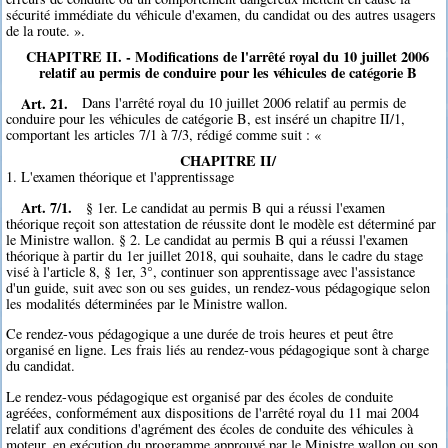
sécurité immédiate du véhicule d'examen, du candidat ou des autres usagers
de la route. ».
CHAPITRE II. - Modifications de l'arrêté royal du 10 juillet 2006
relatif au permis de conduire pour les véhicules de catégorie B
Art. 21.
Dans l'arrêté royal du 10 juillet 2006 relatif au permis de
conduire pour les véhicules de catégorie B, est inséré un chapitre II/1,
comportant les articles 7/1 à 7/3, rédigé comme suit : «
CHAPITRE II/
1. L'examen théorique et l'apprentissage
Art. 7/1.
§ 1er. Le candidat au permis B qui a réussi l'examen
théorique reçoit son attestation de réussite dont le modèle est déterminé par
le Ministre wallon. § 2. Le candidat au permis B qui a réussi l'examen
théorique à partir du 1er juillet 2018, qui souhaite, dans le cadre du stage
visé à l'article 8, § 1er, 3°, continuer son apprentissage avec l'assistance
d'un guide, suit avec son ou ses guides, un rendez-vous pédagogique selon
les modalités déterminées par le Ministre wallon.
Ce rendez-vous pédagogique a une durée de trois heures et peut être
organisé en ligne. Les frais liés au rendez-vous pédagogique sont à charge
du candidat.
Le rendez-vous pédagogique est organisé par des écoles de conduite
agréées, conformément aux dispositions de l'arrêté royal du 11 mai 2004
relatif aux conditions d'agrément des écoles de conduite des véhicules à
moteur, en exécution du programme approuvé par le Ministre wallon ou son