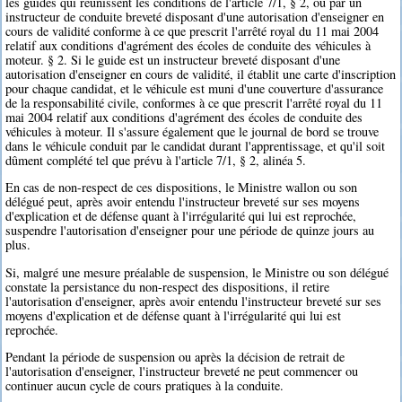
les guides qui réunissent les conditions de l'article 7/1, § 2, ou par un
instructeur de conduite breveté disposant d'une autorisation d'enseigner en
cours de validité conforme à ce que prescrit l'arrêté royal du 11 mai 2004
relatif aux conditions d'agrément des écoles de conduite des véhicules à
moteur. § 2. Si le guide est un instructeur breveté disposant d'une
autorisation d'enseigner en cours de validité, il établit une carte d'inscription
pour chaque candidat, et le véhicule est muni d'une couverture d'assurance
de la responsabilité civile, conformes à ce que prescrit l'arrêté royal du 11
mai 2004 relatif aux conditions d'agrément des écoles de conduite des
véhicules à moteur. Il s'assure également que le journal de bord se trouve
dans le véhicule conduit par le candidat durant l'apprentissage, et qu'il soit
dûment complété tel que prévu à l'article 7/1, § 2, alinéa 5.
En cas de non-respect de ces dispositions, le Ministre wallon ou son
délégué peut, après avoir entendu l'instructeur breveté sur ses moyens
d'explication et de défense quant à l'irrégularité qui lui est reprochée,
suspendre l'autorisation d'enseigner pour une période de quinze jours au
plus.
Si, malgré une mesure préalable de suspension, le Ministre ou son délégué
constate la persistance du non-respect des dispositions, il retire
l'autorisation d'enseigner, après avoir entendu l'instructeur breveté sur ses
moyens d'explication et de défense quant à l'irrégularité qui lui est
reprochée.
Pendant la période de suspension ou après la décision de retrait de
l'autorisation d'enseigner, l'instructeur breveté ne peut commencer ou
continuer aucun cycle de cours pratiques à la conduite.