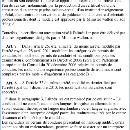
wallon ou son délégué. L'intéressé apporte la preuve qu'il se trouve dans
l'un de ces cas, notamment, par la production d'un certificat ou d'une
attestation d'un centre psycho-médico-social, d'un institut d'enseignement
spécial, d'un centre d'observation et de guidance ou d'un centre d'orientation
professionnelle, dont le modèle est approuvé par le Ministre wallon ou son
délégué.
Toutefois, le certificat ou attestation visé à l'alinéa 1er peut être délivré par
d'autres organismes désignés par le Ministre wallon. ».
Art. 7.
Dans l'article 26, § 2, alinéa 2, du même arrêté, modifié par
l'arrêté royal du 28 avril 2011 modifiant les catégories du permis de
conduire, le modèle du permis de conduire et les conditions pour les
examinateurs, conformément à la Directive 2006/126/CE du Parlement
européen et du Conseil du 20 décembre 2006 relative au permis de
conduire, les mots « d'une expérience professionnelle de trois ans » sont
remplacés par les mots « d'agrément à la catégorie B ».
Art. 8.
A l'article 32 du même arrêté, modifié en dernier lieu par
l'arrêté royal du 4 décembre 2013, les modifications suivantes sont
apportées :
1° dans le paragraphe 3, l'alinéa 1er est remplacé par ce qui suit : « Le
candidat qui ne connaît aucune des langues française ou allemande peut
subir l'examen théorique en langue néerlandaise ou en langue anglaise, avec
l'assistance d'un interprète désigné parmi les traducteurs-jurés par le centre
d'examen et rémunéré par le candidat.
Les candidats au permis de conduire présentant un handicap auditif, qu'ils
soient sourds ou malentendants, peuvent se faire assister par un interprète