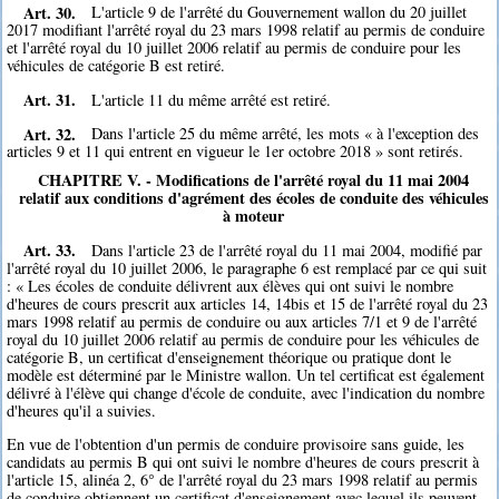
Art. 30.
L'article 9 de l'arrêté du Gouvernement wallon du 20 juillet
2017 modifiant l'arrêté royal du 23 mars 1998 relatif au permis de conduire
et l'arrêté royal du 10 juillet 2006 relatif au permis de conduire pour les
véhicules de catégorie B est retiré.
Art. 31.
L'article 11 du même arrêté est retiré.
Art. 32.
Dans l'article 25 du même arrêté, les mots « à l'exception des
articles 9 et 11 qui entrent en vigueur le 1er octobre 2018 » sont retirés.
CHAPITRE V. - Modifications de l'arrêté royal du 11 mai 2004
relatif aux conditions d'agrément des écoles de conduite des véhicules
à moteur
Art. 33.
Dans l'article 23 de l'arrêté royal du 11 mai 2004, modifié par
l'arrêté royal du 10 juillet 2006, le paragraphe 6 est remplacé par ce qui suit
: « Les écoles de conduite délivrent aux élèves qui ont suivi le nombre
d'heures de cours prescrit aux articles 14, 14bis et 15 de l'arrêté royal du 23
mars 1998 relatif au permis de conduire ou aux articles 7/1 et 9 de l'arrêté
royal du 10 juillet 2006 relatif au permis de conduire pour les véhicules de
catégorie B, un certificat d'enseignement théorique ou pratique dont le
modèle est déterminé par le Ministre wallon. Un tel certificat est également
délivré à l'élève qui change d'école de conduite, avec l'indication du nombre
d'heures qu'il a suivies.
En vue de l'obtention d'un permis de conduire provisoire sans guide, les
candidats au permis B qui ont suivi le nombre d'heures de cours prescrit à
l'article 15, alinéa 2, 6° de l'arrêté royal du 23 mars 1998 relatif au permis
de conduire obtiennent un certificat d'enseignement avec lequel ils peuvent