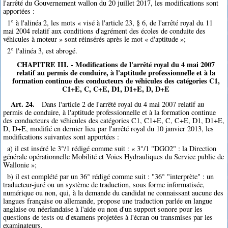
l'arrêté du Gouvernement wallon du 20 juillet 2017, les modifications sont
apportées :
1° à l'alinéa 2, les mots « visé à l'article 23, § 6, de l'arrêté royal du 11
mai 2004 relatif aux conditions d'agrément des écoles de conduite des
véhicules à moteur » sont réinsérés après le mot « d'aptitude »;
2° l'alinéa 3, est abrogé.
CHAPITRE III. - Modifications de l'arrêté royal du 4 mai 2007
relatif au permis de conduire, à l'aptitude professionnelle et à la
formation continue des conducteurs de véhicules des catégories C1,
C1+E, C, C+E, D1, D1+E, D, D+E
Art. 24.
Dans l'article 2 de l'arrêté royal du 4 mai 2007 relatif au
permis de conduire, à l'aptitude professionnelle et à la formation continue
des conducteurs de véhicules des catégories C1, C1+E, C, C+E, D1, D1+E,
D, D+E, modifié en dernier lieu par l'arrêté royal du 10 janvier 2013, les
modifications suivantes sont apportées :
a) il est inséré le 3°/1 rédigé comme suit : « 3°/1 "DGO2" : la Direction
générale opérationnelle Mobilité et Voies Hydrauliques du Service public de
Wallonie »;
b) il est complété par un 36° rédigé comme suit : "36° "interprète" : un
traducteur-juré ou un système de traduction, sous forme informatisée,
numérique ou non, qui, à la demande du candidat ne connaissant aucune des
langues française ou allemande, propose une traduction parlée en langue
anglaise ou néerlandaise à l'aide ou non d'un support sonore pour les
questions de tests ou d'examens projetées à l'écran ou transmises par les
examinateurs.