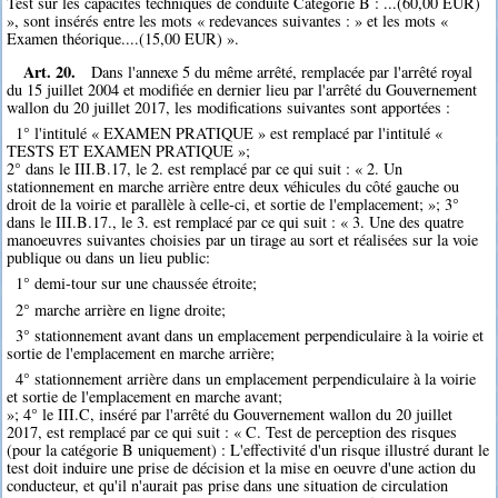
Test sur les capacités techniques de conduite Catégorie B : ...(60,00 EUR)
», sont insérés entre les mots « redevances suivantes : » et les mots «
Examen théorique....(15,00 EUR) ».
Art. 20.
Dans l'annexe 5 du même arrêté, remplacée par l'arrêté royal
du 15 juillet 2004 et modifiée en dernier lieu par l'arrêté du Gouvernement
wallon du 20 juillet 2017, les modifications suivantes sont apportées :
1° l'intitulé « EXAMEN PRATIQUE » est remplacé par l'intitulé «
TESTS ET EXAMEN PRATIQUE »;
2° dans le III.B.17, le 2. est remplacé par ce qui suit : « 2. Un
stationnement en marche arrière entre deux véhicules du côté gauche ou
droit de la voirie et parallèle à celle-ci, et sortie de l'emplacement; »; 3°
dans le III.B.17., le 3. est remplacé par ce qui suit : « 3. Une des quatre
manoeuvres suivantes choisies par un tirage au sort et réalisées sur la voie
publique ou dans un lieu public:
1° demi-tour sur une chaussée étroite;
2° marche arrière en ligne droite;
3° stationnement avant dans un emplacement perpendiculaire à la voirie et
sortie de l'emplacement en marche arrière;
4° stationnement arrière dans un emplacement perpendiculaire à la voirie
et sortie de l'emplacement en marche avant;
»; 4° le III.C, inséré par l'arrêté du Gouvernement wallon du 20 juillet
2017, est remplacé par ce qui suit : « C. Test de perception des risques
(pour la catégorie B uniquement) : L'effectivité d'un risque illustré durant le
test doit induire une prise de décision et la mise en oeuvre d'une action du
conducteur, et qu'il n'aurait pas prise dans une situation de circulation