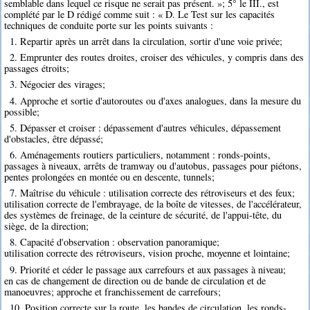
semblable dans lequel ce risque ne serait pas présent. »; 5° le III., est
complété par le D rédigé comme suit : « D. Le Test sur les capacités
techniques de conduite porte sur les points suivants :
1. Repartir après un arrêt dans la circulation, sortir d'une voie privée;
2. Emprunter des routes droites, croiser des véhicules, y compris dans des
passages étroits;
3. Négocier des virages;
4. Approche et sortie d'autoroutes ou d'axes analogues, dans la mesure du
possible;
5. Dépasser et croiser : dépassement d'autres véhicules, dépassement
d'obstacles, être dépassé;
6. Aménagements routiers particuliers, notamment : ronds-points,
passages à niveaux, arrêts de tramway ou d'autobus, passages pour piétons,
pentes prolongées en montée ou en descente, tunnels;
7. Maîtrise du véhicule : utilisation correcte des rétroviseurs et des feux;
utilisation correcte de l'embrayage, de la boîte de vitesses, de l'accélérateur,
des systèmes de freinage, de la ceinture de sécurité, de l'appui-tête, du
siège, de la direction;
8. Capacité d'observation : observation panoramique;
utilisation correcte des rétroviseurs, vision proche, moyenne et lointaine;
9. Priorité et céder le passage aux carrefours et aux passages à niveau;
en cas de changement de direction ou de bande de circulation et de
manoeuvres; approche et franchissement de carrefours;
10. Position correcte sur la route, les bandes de circulation, les ronds-