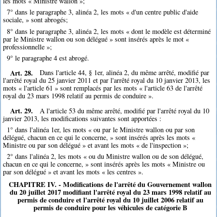
les mots « Ministre wallon »;
7° dans le paragraphe 3, alinéa 2, les mots « d'un centre public d'aide
sociale, » sont abrogés;
8° dans le paragraphe 3, alinéa 2, les mots « dont le modèle est déterminé
par le Ministre wallon ou son délégué » sont insérés après le mot «
professionnelle »;
9° le paragraphe 4 est abrogé.
Art. 28.
Dans l'article 44, § 1er, alinéa 2, du même arrêté, modifié par
l'arrêté royal du 25 janvier 2011 et par l'arrêté royal du 10 janvier 2013, les
mots « l'article 61 » sont remplacés par les mots « l'article 63 de l'arrêté
royal du 23 mars 1998 relatif au permis de conduire ».
Art. 29.
A l'article 53 du même arrêté, modifié par l'arrêté royal du 10
janvier 2013, les modifications suivantes sont apportées :
1° dans l'alinéa 1er, les mots « ou par le Ministre wallon ou par son
délégué, chacun en ce qui le concerne, » sont insérés après les mots «
Ministre ou par son délégué » et avant les mots « de l'inspection »;
2° dans l'alinéa 2, les mots « ou du Ministre wallon ou de son délégué,
chacun en ce qui le concerne, » sont insérés après les mots « Ministre ou
par son délégué » et avant les mots « les centres ».
CHAPITRE IV. - Modifications de l'arrêté du Gouvernement wallon
du 20 juillet 2017 modifiant l'arrêté royal du 23 mars 1998 relatif au
permis de conduire et l'arrêté royal du 10 juillet 2006 relatif au
permis de conduire pour les véhicules de catégorie B