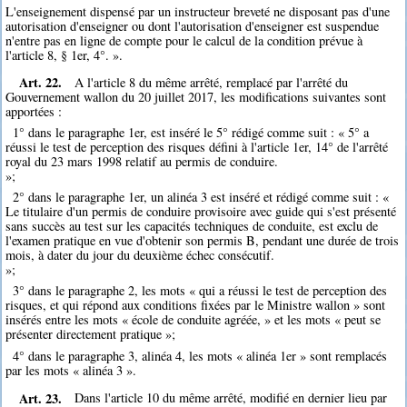
L'enseignement dispensé par un instructeur breveté ne disposant pas d'une
autorisation d'enseigner ou dont l'autorisation d'enseigner est suspendue
n'entre pas en ligne de compte pour le calcul de la condition prévue à
l'article 8, § 1er, 4°. ».
Art. 22.
A l'article 8 du même arrêté, remplacé par l'arrêté du
Gouvernement wallon du 20 juillet 2017, les modifications suivantes sont
apportées :
1° dans le paragraphe 1er, est inséré le 5° rédigé comme suit : « 5° a
réussi le test de perception des risques défini à l'article 1er, 14° de l'arrêté
royal du 23 mars 1998 relatif au permis de conduire.
»;
2° dans le paragraphe 1er, un alinéa 3 est inséré et rédigé comme suit : «
Le titulaire d'un permis de conduire provisoire avec guide qui s'est présenté
sans succès au test sur les capacités techniques de conduite, est exclu de
l'examen pratique en vue d'obtenir son permis B, pendant une durée de trois
mois, à dater du jour du deuxième échec consécutif.
»;
3° dans le paragraphe 2, les mots « qui a réussi le test de perception des
risques, et qui répond aux conditions fixées par le Ministre wallon » sont
insérés entre les mots « école de conduite agréée, » et les mots « peut se
présenter directement pratique »;
4° dans le paragraphe 3, alinéa 4, les mots « alinéa 1er » sont remplacés
par les mots « alinéa 3 ».
Art. 23.
Dans l'article 10 du même arrêté, modifié en dernier lieu par