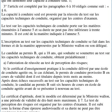
qui ont démontré leur capacité à conduire seul. »;
3° l'article est complété par les paragraphes 6 à 10 rédigés comme suit : «
§ 6.
La capacité à conduire seul est prouvée par la réussite du test sur les
capacités techniques de conduite, organisé par les centres d'examen.
Le test sur les capacités techniques de conduite porte sur les matières
énumérées à l'annexe 5 et sa durée ne peut pas être inférieure à trente
minutes. Il est coté de la manière indiquée à l'annexe 5.
L'inscription au test sur les capacités techniques de conduite se fait dans les
formes et de la manière approuvées par le Ministre wallon ou son délégué.
Le candidat au permis B, qui a 18 ans, qui souhaite se soumettre au test sur
les capacités techniques de conduite, obtient préalablement :
a) l'attestation de réussite au test de perception des risques;
b) le certificat d'enseignement pratique à la conduite délivré par une école
de conduite agréée ou, le cas échéant, le permis de conduire provisoire B en
cours de validité dont il est titulaire depuis trois mois au moins.
Après deux échecs successifs au test sur les capacités techniques de
conduite, le candidat au permis B suit six heures de cours en école de
conduite agréée avant de se présenter à nouveau au test.
Le certificat d'aptitude, dont le modèle est déterminé par le Ministre wallon,
a une période de validité de dix-huit mois maximum. § 7. Le test de
perception des risques est organisé par les centres d'examen. Il est subi
sous la forme d'une épreuve audiovisuelle et sa durée ne peut pas être