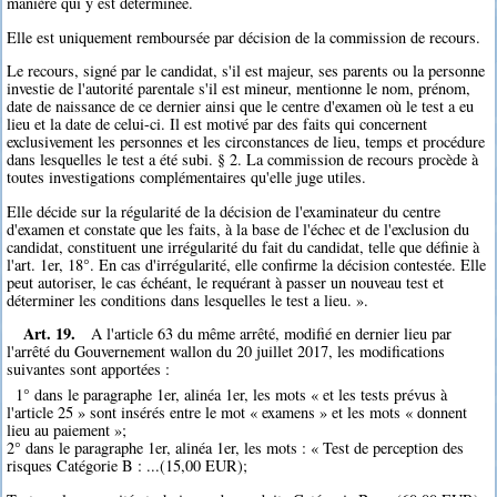
manière qui y est déterminée.
Elle est uniquement remboursée par décision de la commission de recours.
Le recours, signé par le candidat, s'il est majeur, ses parents ou la personne
investie de l'autorité parentale s'il est mineur, mentionne le nom, prénom,
date de naissance de ce dernier ainsi que le centre d'examen où le test a eu
lieu et la date de celui-ci. Il est motivé par des faits qui concernent
exclusivement les personnes et les circonstances de lieu, temps et procédure
dans lesquelles le test a été subi. § 2. La commission de recours procède à
toutes investigations complémentaires qu'elle juge utiles.
Elle décide sur la régularité de la décision de l'examinateur du centre
d'examen et constate que les faits, à la base de l'échec et de l'exclusion du
candidat, constituent une irrégularité du fait du candidat, telle que définie à
l'art. 1er, 18°. En cas d'irrégularité, elle confirme la décision contestée. Elle
peut autoriser, le cas échéant, le requérant à passer un nouveau test et
déterminer les conditions dans lesquelles le test a lieu. ».
Art. 19.
A l'article 63 du même arrêté, modifié en dernier lieu par
l'arrêté du Gouvernement wallon du 20 juillet 2017, les modifications
suivantes sont apportées :
1° dans le paragraphe 1er, alinéa 1er, les mots « et les tests prévus à
l'article 25 » sont insérés entre le mot « examens » et les mots « donnent
lieu au paiement »;
2° dans le paragraphe 1er, alinéa 1er, les mots : « Test de perception des
risques Catégorie B : ...(15,00 EUR);