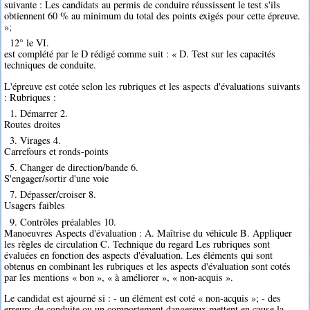
suivante : Les candidats au permis de conduire réussissent le test s'ils
obtiennent 60 % au minimum du total des points exigés pour cette épreuve.
»;
12° le VI.
est complété par le D rédigé comme suit : « D. Test sur les capacités
techniques de conduite.
L'épreuve est cotée selon les rubriques et les aspects d'évaluations suivants
: Rubriques :
1. Démarrer 2.
Routes droites
3. Virages 4.
Carrefours et ronds-points
5. Changer de direction/bande 6.
S'engager/sortir d'une voie
7. Dépasser/croiser 8.
Usagers faibles
9. Contrôles préalables 10.
Manoeuvres Aspects d'évaluation : A. Maîtrise du véhicule B. Appliquer
les règles de circulation C. Technique du regard Les rubriques sont
évaluées en fonction des aspects d'évaluation. Les éléments qui sont
obtenus en combinant les rubriques et les aspects d'évaluation sont cotés
par les mentions « bon », « à améliorer », « non-acquis ».
Le candidat est ajourné si : - un élément est coté « non-acquis »; - des
erreurs de conduite ou un comportement dangereux mettent en cause la