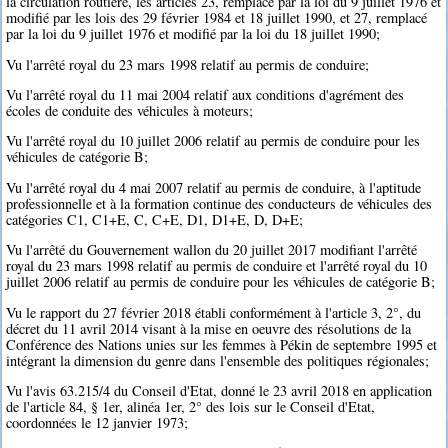
la circulation routière, les articles 23, remplacé par la loi du 9 juillet 1976 et
modifié par les lois des 29 février 1984 et 18 juillet 1990, et 27, remplacé
par la loi du 9 juillet 1976 et modifié par la loi du 18 juillet 1990;
Vu l'arrêté royal du 23 mars 1998 relatif au permis de conduire;
Vu l'arrêté royal du 11 mai 2004 relatif aux conditions d'agrément des
écoles de conduite des véhicules à moteurs;
Vu l'arrêté royal du 10 juillet 2006 relatif au permis de conduire pour les
véhicules de catégorie B;
Vu l'arrêté royal du 4 mai 2007 relatif au permis de conduire, à l'aptitude
professionnelle et à la formation continue des conducteurs de véhicules des
catégories C1, C1+E, C, C+E, D1, D1+E, D, D+E;
Vu l'arrêté du Gouvernement wallon du 20 juillet 2017 modifiant l'arrêté
royal du 23 mars 1998 relatif au permis de conduire et l'arrêté royal du 10
juillet 2006 relatif au permis de conduire pour les véhicules de catégorie B;
Vu le rapport du 27 février 2018 établi conformément à l'article 3, 2°, du
décret du 11 avril 2014 visant à la mise en oeuvre des résolutions de la
Conférence des Nations unies sur les femmes à Pékin de septembre 1995 et
intégrant la dimension du genre dans l'ensemble des politiques régionales;
Vu l'avis 63.215/4 du Conseil d'Etat, donné le 23 avril 2018 en application
de l'article 84, § 1er, alinéa 1er, 2° des lois sur le Conseil d'Etat,
coordonnées le 12 janvier 1973;