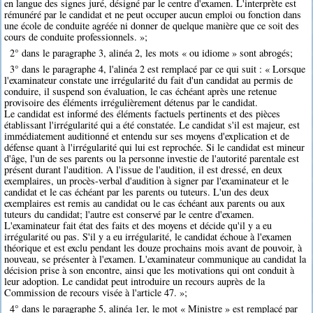
en langue des signes juré, désigné par le centre d'examen. L'interprète est
rémunéré par le candidat et ne peut occuper aucun emploi ou fonction dans
une école de conduite agréée ni donner de quelque manière que ce soit des
cours de conduite professionnels. »;
2° dans le paragraphe 3, alinéa 2, les mots « ou idiome » sont abrogés;
3° dans le paragraphe 4, l'alinéa 2 est remplacé par ce qui suit : « Lorsque
l'examinateur constate une irrégularité du fait d'un candidat au permis de
conduire, il suspend son évaluation, le cas échéant après une retenue
provisoire des éléments irrégulièrement détenus par le candidat.
Le candidat est informé des éléments factuels pertinents et des pièces
établissant l'irrégularité qui a été constatée. Le candidat s'il est majeur, est
immédiatement auditionné et entendu sur ses moyens d'explication et de
défense quant à l'irrégularité qui lui est reprochée. Si le candidat est mineur
d'âge, l'un de ses parents ou la personne investie de l'autorité parentale est
présent durant l'audition. A l'issue de l'audition, il est dressé, en deux
exemplaires, un procès-verbal d'audition à signer par l'examinateur et le
candidat et le cas échéant par les parents ou tuteurs. L'un des deux
exemplaires est remis au candidat ou le cas échéant aux parents ou aux
tuteurs du candidat; l'autre est conservé par le centre d'examen.
L'examinateur fait état des faits et des moyens et décide qu'il y a eu
irrégularité ou pas. S'il y a eu irrégularité, le candidat échoue à l'examen
théorique et est exclu pendant les douze prochains mois avant de pouvoir, à
nouveau, se présenter à l'examen. L'examinateur communique au candidat la
décision prise à son encontre, ainsi que les motivations qui ont conduit à
leur adoption. Le candidat peut introduire un recours auprès de la
Commission de recours visée à l'article 47. »;
4° dans le paragraphe 5, alinéa 1er, le mot « Ministre » est remplacé par