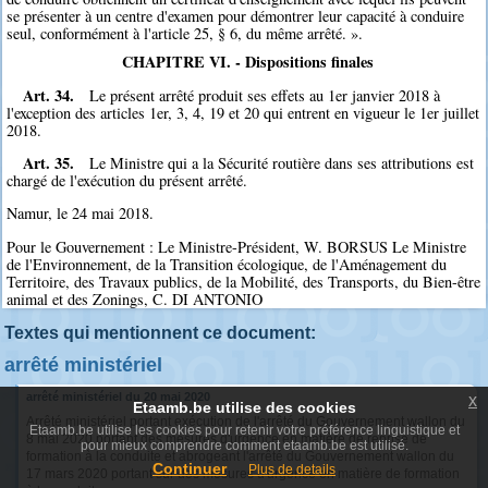
se présenter à un centre d'examen pour démontrer leur capacité à conduire
seul, conformément à l'article 25, § 6, du même arrêté. ».
CHAPITRE VI. - Dispositions finales
Art. 34.
Le présent arrêté produit ses effets au 1er janvier 2018 à
l'exception des articles 1er, 3, 4, 19 et 20 qui entrent en vigueur le 1er juillet
2018.
Art. 35.
Le Ministre qui a la Sécurité routière dans ses attributions est
chargé de l'exécution du présent arrêté.
Namur, le 24 mai 2018.
Pour le Gouvernement : Le Ministre-Président, W. BORSUS Le Ministre
de l'Environnement, de la Transition écologique, de l'Aménagement du
Territoire, des Travaux publics, de la Mobilité, des Transports, du Bien-être
animal et des Zonings, C. DI ANTONIO
Textes qui mentionnent ce document:
arrêté ministériel
arrêté ministériel du 20 mai 2020
x
Etaamb.be utilise des cookies
Arrêté ministériel portant exécution de l'arrêté du Gouvernement wallon du
Etaamb.be utilise les cookies pour retenir votre préférence linguistique et
8 mai 2020 portant des mesures d'urgence en matière de reprise de
pour mieux comprendre comment etaamb.be est utilisé.
formation à la conduite et abrogeant l'arrêté du Gouvernement wallon du
Continuer
Plus de details
17 mars 2020 portant sur des mesures d'urgence en matière de formation