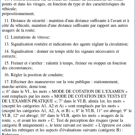
points et dans les virages, en fonction du type et des caractéristiques du
véhicule;
prépositionnement;
11. Distance de sécurité : maintien d'une distance suffisante à l'avant et à
côté du véhicule, maintien d'une distance suffisante par rapport aux autres
usagers de la route;
12. Limitations de vitesse;
13. Signalisation routière et indications des agents réglant la circulation;
14. Signalisation : donner en temps utile les signaux nécessaires et
corrects;
15. Freiner et s'arrêter : ralentir à temps, freiner ou stopper en fonction
des circonstances;
16. Régler la position de conduite;
17. Effectuer des manoeuvres sur la voie publique : stationnement,
marche-arrière, demi-tour.
»; 6° dans le VI., les mots « MODE DE COTATION DE L'EXAMEN »
sont remplacés par les mots « MODE DE COTATION DES TESTS ET
DE L'EXAMEN PRATIQUE »; 7° dans le VI.B, alinéa 1er, les mots «
(excepté les catégories A1, A2 et A) » sont remplacés par les mots «
(excepté les catégories A1, A2, A, et B) »; 8° le VI.B, 11° est abrogé; 9° le
VI.B, 12° est abrogé; 10° dans le VI.B, après les mots « usagers de la
route. », et avant les mots « C. Test de perception des risques (pour la
catégorie B uniquement) », le texte suivant est inséré: « L'épreuve est cotée
selon les rubriques et les aspects d'évaluations suivants (catégorie B) :
Rubriques :