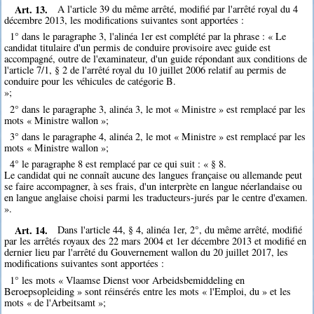
Art. 13.
A l'article 39 du même arrêté, modifié par l'arrêté royal du 4
décembre 2013, les modifications suivantes sont apportées :
1° dans le paragraphe 3, l'alinéa 1er est complété par la phrase : « Le
candidat titulaire d'un permis de conduire provisoire avec guide est
accompagné, outre de l'examinateur, d'un guide répondant aux conditions de
l'article 7/1, § 2 de l'arrêté royal du 10 juillet 2006 relatif au permis de
conduire pour les véhicules de catégorie B.
»;
2° dans le paragraphe 3, alinéa 3, le mot « Ministre » est remplacé par les
mots « Ministre wallon »;
3° dans le paragraphe 4, alinéa 2, le mot « Ministre » est remplacé par les
mots « Ministre wallon »;
4° le paragraphe 8 est remplacé par ce qui suit : « § 8.
Le candidat qui ne connaît aucune des langues française ou allemande peut
se faire accompagner, à ses frais, d'un interprète en langue néerlandaise ou
en langue anglaise choisi parmi les traducteurs-jurés par le centre d'examen.
».
Art. 14.
Dans l'article 44, § 4, alinéa 1er, 2°, du même arrêté, modifié
par les arrêtés royaux des 22 mars 2004 et 1er décembre 2013 et modifié en
dernier lieu par l'arrêté du Gouvernement wallon du 20 juillet 2017, les
modifications suivantes sont apportées :
1° les mots « Vlaamse Dienst voor Arbeidsbemiddeling en
Beroepsopleiding » sont réinsérés entre les mots « l'Emploi, du » et les
mots « de l'Arbeitsamt »;