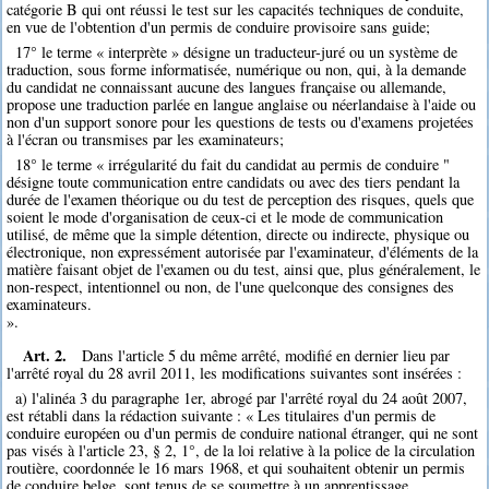
catégorie B qui ont réussi le test sur les capacités techniques de conduite,
en vue de l'obtention d'un permis de conduire provisoire sans guide;
17° le terme « interprète » désigne un traducteur-juré ou un système de
traduction, sous forme informatisée, numérique ou non, qui, à la demande
du candidat ne connaissant aucune des langues française ou allemande,
propose une traduction parlée en langue anglaise ou néerlandaise à l'aide ou
non d'un support sonore pour les questions de tests ou d'examens projetées
à l'écran ou transmises par les examinateurs;
18° le terme « irrégularité du fait du candidat au permis de conduire "
désigne toute communication entre candidats ou avec des tiers pendant la
durée de l'examen théorique ou du test de perception des risques, quels que
soient le mode d'organisation de ceux-ci et le mode de communication
utilisé, de même que la simple détention, directe ou indirecte, physique ou
électronique, non expressément autorisée par l'examinateur, d'éléments de la
matière faisant objet de l'examen ou du test, ainsi que, plus généralement, le
non-respect, intentionnel ou non, de l'une quelconque des consignes des
examinateurs.
».
Art. 2.
Dans l'article 5 du même arrêté, modifié en dernier lieu par
l'arrêté royal du 28 avril 2011, les modifications suivantes sont insérées :
a) l'alinéa 3 du paragraphe 1er, abrogé par l'arrêté royal du 24 août 2007,
est rétabli dans la rédaction suivante : « Les titulaires d'un permis de
conduire européen ou d'un permis de conduire national étranger, qui ne sont
pas visés à l'article 23, § 2, 1°, de la loi relative à la police de la circulation
routière, coordonnée le 16 mars 1968, et qui souhaitent obtenir un permis
de conduire belge, sont tenus de se soumettre à un apprentissage,