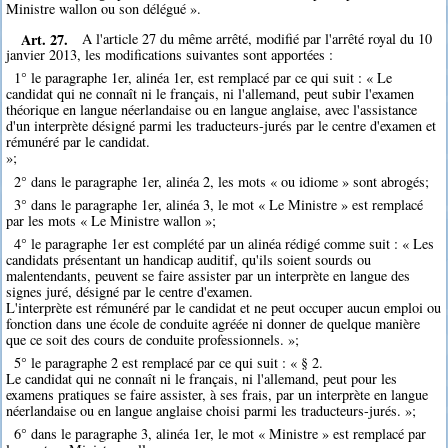
Ministre wallon ou son délégué ».
Art. 27.
A l'article 27 du même arrêté, modifié par l'arrêté royal du 10
janvier 2013, les modifications suivantes sont apportées :
1° le paragraphe 1er, alinéa 1er, est remplacé par ce qui suit : « Le
candidat qui ne connaît ni le français, ni l'allemand, peut subir l'examen
théorique en langue néerlandaise ou en langue anglaise, avec l'assistance
d'un interprète désigné parmi les traducteurs-jurés par le centre d'examen et
rémunéré par le candidat.
»;
2° dans le paragraphe 1er, alinéa 2, les mots « ou idiome » sont abrogés;
3° dans le paragraphe 1er, alinéa 3, le mot « Le Ministre » est remplacé
par les mots « Le Ministre wallon »;
4° le paragraphe 1er est complété par un alinéa rédigé comme suit : « Les
candidats présentant un handicap auditif, qu'ils soient sourds ou
malentendants, peuvent se faire assister par un interprète en langue des
signes juré, désigné par le centre d'examen.
L'interprète est rémunéré par le candidat et ne peut occuper aucun emploi ou
fonction dans une école de conduite agréée ni donner de quelque manière
que ce soit des cours de conduite professionnels. »;
5° le paragraphe 2 est remplacé par ce qui suit : « § 2.
Le candidat qui ne connaît ni le français, ni l'allemand, peut pour les
examens pratiques se faire assister, à ses frais, par un interprète en langue
néerlandaise ou en langue anglaise choisi parmi les traducteurs-jurés. »;
6° dans le paragraphe 3, alinéa 1er, le mot « Ministre » est remplacé par