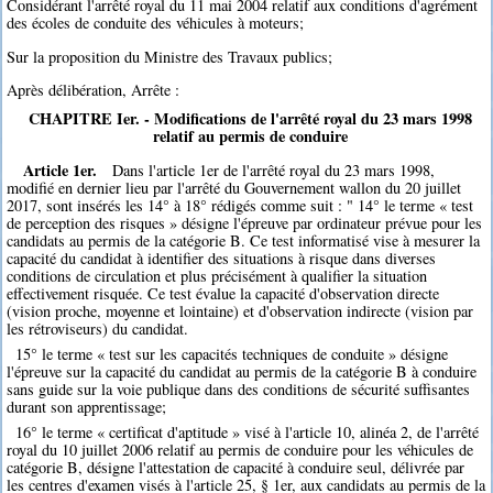
Considérant l'arrêté royal du 11 mai 2004 relatif aux conditions d'agrément
des écoles de conduite des véhicules à moteurs;
Sur la proposition du Ministre des Travaux publics;
Après délibération, Arrête :
CHAPITRE Ier. - Modifications de l'arrêté royal du 23 mars 1998
relatif au permis de conduire
Article 1er.
Dans l'article 1er de l'arrêté royal du 23 mars 1998,
modifié en dernier lieu par l'arrêté du Gouvernement wallon du 20 juillet
2017, sont insérés les 14° à 18° rédigés comme suit : " 14° le terme « test
de perception des risques » désigne l'épreuve par ordinateur prévue pour les
candidats au permis de la catégorie B. Ce test informatisé vise à mesurer la
capacité du candidat à identifier des situations à risque dans diverses
conditions de circulation et plus précisément à qualifier la situation
effectivement risquée. Ce test évalue la capacité d'observation directe
(vision proche, moyenne et lointaine) et d'observation indirecte (vision par
les rétroviseurs) du candidat.
15° le terme « test sur les capacités techniques de conduite » désigne
l'épreuve sur la capacité du candidat au permis de la catégorie B à conduire
sans guide sur la voie publique dans des conditions de sécurité suffisantes
durant son apprentissage;
16° le terme « certificat d'aptitude » visé à l'article 10, alinéa 2, de l'arrêté
royal du 10 juillet 2006 relatif au permis de conduire pour les véhicules de
catégorie B, désigne l'attestation de capacité à conduire seul, délivrée par
les centres d'examen visés à l'article 25, § 1er, aux candidats au permis de la