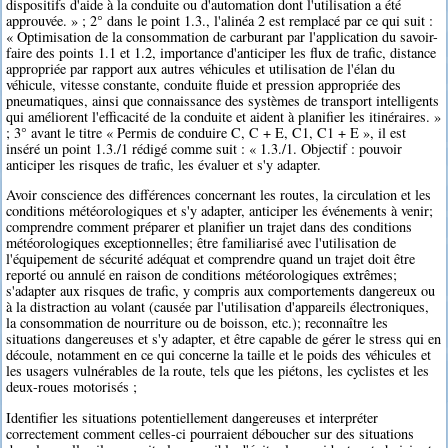
dispositifs d'aide à la conduite ou d'automation dont l'utilisation a été
approuvée. » ; 2° dans le point 1.3., l'alinéa 2 est remplacé par ce qui suit :
« Optimisation de la consommation de carburant par l'application du savoir-
faire des points 1.1 et 1.2, importance d'anticiper les flux de trafic, distance
appropriée par rapport aux autres véhicules et utilisation de l'élan du
véhicule, vitesse constante, conduite fluide et pression appropriée des
pneumatiques, ainsi que connaissance des systèmes de transport intelligents
qui améliorent l'efficacité de la conduite et aident à planifier les itinéraires. »
; 3° avant le titre « Permis de conduire C, C + E, C1, C1 + E », il est
inséré un point 1.3./1 rédigé comme suit : « 1.3./1. Objectif : pouvoir
anticiper les risques de trafic, les évaluer et s'y adapter.
Avoir conscience des différences concernant les routes, la circulation et les
conditions météorologiques et s'y adapter, anticiper les événements à venir;
comprendre comment préparer et planifier un trajet dans des conditions
météorologiques exceptionnelles; être familiarisé avec l'utilisation de
l'équipement de sécurité adéquat et comprendre quand un trajet doit être
reporté ou annulé en raison de conditions météorologiques extrêmes;
s'adapter aux risques de trafic, y compris aux comportements dangereux ou
à la distraction au volant (causée par l'utilisation d'appareils électroniques,
la consommation de nourriture ou de boisson, etc.); reconnaître les
situations dangereuses et s'y adapter, et être capable de gérer le stress qui en
découle, notamment en ce qui concerne la taille et le poids des véhicules et
les usagers vulnérables de la route, tels que les piétons, les cyclistes et les
deux-roues motorisés ;
Identifier les situations potentiellement dangereuses et interpréter
correctement comment celles-ci pourraient déboucher sur des situations