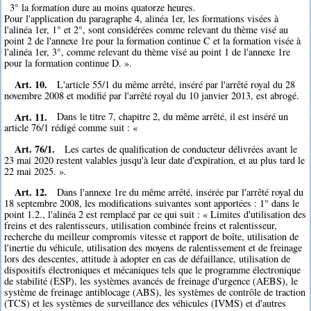
3° la formation dure au moins quatorze heures.
Pour l'application du paragraphe 4, alinéa 1er, les formations visées à
l'alinéa 1er, 1° et 2°, sont considérées comme relevant du thème visé au
point 2 de l'annexe 1re pour la formation continue C et la formation visée à
l'alinéa 1er, 3°, comme relevant du thème visé au point 1 de l'annexe 1re
pour la formation continue D. ».
Art. 10.
L'article 55/1 du même arrêté, inséré par l'arrêté royal du 28
novembre 2008 et modifié par l'arrêté royal du 10 janvier 2013, est abrogé.
Art. 11.
Dans le titre 7, chapitre 2, du même arrêté, il est inséré un
article 76/1 rédigé comme suit : «
Art. 76/1.
Les cartes de qualification de conducteur délivrées avant le
23 mai 2020 restent valables jusqu'à leur date d'expiration, et au plus tard le
22 mai 2025. ».
Art. 12.
Dans l'annexe 1re du même arrêté, insérée par l'arrêté royal du
18 septembre 2008, les modifications suivantes sont apportées : 1° dans le
point 1.2., l'alinéa 2 est remplacé par ce qui suit : « Limites d'utilisation des
freins et des ralentisseurs, utilisation combinée freins et ralentisseur,
recherche du meilleur compromis vitesse et rapport de boîte, utilisation de
l'inertie du véhicule, utilisation des moyens de ralentissement et de freinage
lors des descentes, attitude à adopter en cas de défaillance, utilisation de
dispositifs électroniques et mécaniques tels que le programme électronique
de stabilité (ESP), les systèmes avancés de freinage d'urgence (AEBS), le
système de freinage antiblocage (ABS), les systèmes de contrôle de traction
(TCS) et les systèmes de surveillance des véhicules (IVMS) et d'autres