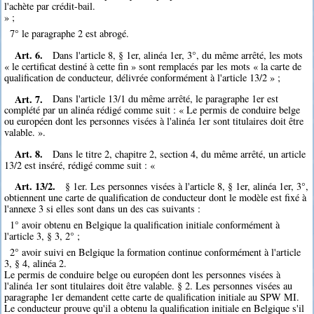
l'achète par crédit-bail.
» ;
7° le paragraphe 2 est abrogé.
Art. 6.
Dans l'article 8, § 1er, alinéa 1er, 3°, du même arrêté, les mots
« le certificat destiné à cette fin » sont remplacés par les mots « la carte de
qualification de conducteur, délivrée conformément à l'article 13/2 » ;
Art. 7.
Dans l'article 13/1 du même arrêté, le paragraphe 1er est
complété par un alinéa rédigé comme suit : « Le permis de conduire belge
ou européen dont les personnes visées à l'alinéa 1er sont titulaires doit être
valable. ».
Art. 8.
Dans le titre 2, chapitre 2, section 4, du même arrêté, un article
13/2 est inséré, rédigé comme suit : «
Art. 13/2.
§ 1er. Les personnes visées à l'article 8, § 1er, alinéa 1er, 3°,
obtiennent une carte de qualification de conducteur dont le modèle est fixé à
l'annexe 3 si elles sont dans un des cas suivants :
1° avoir obtenu en Belgique la qualification initiale conformément à
l'article 3, § 3, 2° ;
2° avoir suivi en Belgique la formation continue conformément à l'article
3, § 4, alinéa 2.
Le permis de conduire belge ou européen dont les personnes visées à
l'alinéa 1er sont titulaires doit être valable. § 2. Les personnes visées au
paragraphe 1er demandent cette carte de qualification initiale au SPW MI.
Le conducteur prouve qu'il a obtenu la qualification initiale en Belgique s'il