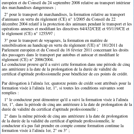
européen et du Conseil du 24 septembre 2008 relative au transport intérieur
des marchandises dangereuses ;
2° pour le transport de marchandises, la formation relative au transport
d'animaux en vertu du règlement (CE) n° 1/2005 du Conseil du 22
décembre 2004 relatif à la protection des animaux pendant le transport et les
opérations annexes et modifiant les directives 64/432/CEE et 93/119/CE et
le règlement (CE) n° 1255/97 ;
3° pour le transport de voyageurs, la formation en matière de
sensibilisation au handicap en vertu du règlement (UE) n° 181/2011 du
Parlement européen et du Conseil du 16 février 2011 concernant les droits
des passagers dans le transport par autobus et autocar et modifiant le
règlement (CE) n° 2006/2004.
Le conducteur prouve qu'il a suivi cette formation dans une période de cinq
ans antérieure à la date de la prolongation de la durée de validité du
certificat d'aptitude professionnelle pour bénéficier de ces points de crédit.
Par dérogation à l'alinéa 1er, quatorze points de crédit sont attribués pour la
formation visée à l'alinéa 1er, 1°, si toutes les conditions suivantes sont
remplies :
1° le conducteur peut démontrer qu'il a suivi la formation visée à l'alinéa
1er, 1°, dans la période de cinq ans antérieure à la date de prolongation de la
durée de validité du certificat d'aptitude professionnelle ;
2° dans la même période de cinq ans antérieure à la date de prolongation
de la durée de la validité du certificat d'aptitude professionnelle, le
conducteur n'a pas fait prendre en compte comme formation continue la
formation visée à l'alinéa 1er, 2° ou 3° ;