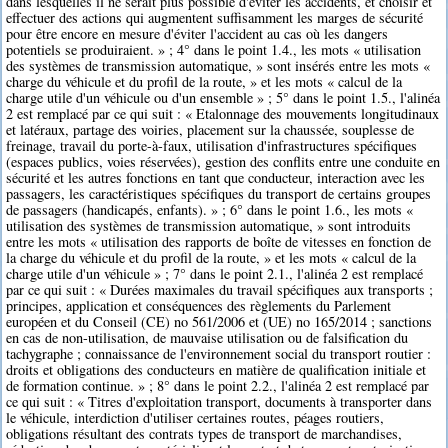
dans lesquelles il ne serait plus possible d'éviter les accidents, et choisir et
effectuer des actions qui augmentent suffisamment les marges de sécurité
pour être encore en mesure d'éviter l'accident au cas où les dangers
potentiels se produiraient. » ; 4° dans le point 1.4., les mots « utilisation
des systèmes de transmission automatique, » sont insérés entre les mots «
charge du véhicule et du profil de la route, » et les mots « calcul de la
charge utile d'un véhicule ou d'un ensemble » ; 5° dans le point 1.5., l'alinéa
2 est remplacé par ce qui suit : « Etalonnage des mouvements longitudinaux
et latéraux, partage des voiries, placement sur la chaussée, souplesse de
freinage, travail du porte-à-faux, utilisation d'infrastructures spécifiques
(espaces publics, voies réservées), gestion des conflits entre une conduite en
sécurité et les autres fonctions en tant que conducteur, interaction avec les
passagers, les caractéristiques spécifiques du transport de certains groupes
de passagers (handicapés, enfants). » ; 6° dans le point 1.6., les mots «
utilisation des systèmes de transmission automatique, » sont introduits
entre les mots « utilisation des rapports de boîte de vitesses en fonction de
la charge du véhicule et du profil de la route, » et les mots « calcul de la
charge utile d'un véhicule » ; 7° dans le point 2.1., l'alinéa 2 est remplacé
par ce qui suit : « Durées maximales du travail spécifiques aux transports ;
principes, application et conséquences des règlements du Parlement
européen et du Conseil (CE) no 561/2006 et (UE) no 165/2014 ; sanctions
en cas de non-utilisation, de mauvaise utilisation ou de falsification du
tachygraphe ; connaissance de l'environnement social du transport routier :
droits et obligations des conducteurs en matière de qualification initiale et
de formation continue. » ; 8° dans le point 2.2., l'alinéa 2 est remplacé par
ce qui suit : « Titres d'exploitation transport, documents à transporter dans
le véhicule, interdiction d'utiliser certaines routes, péages routiers,
obligations résultant des contrats types de transport de marchandises,