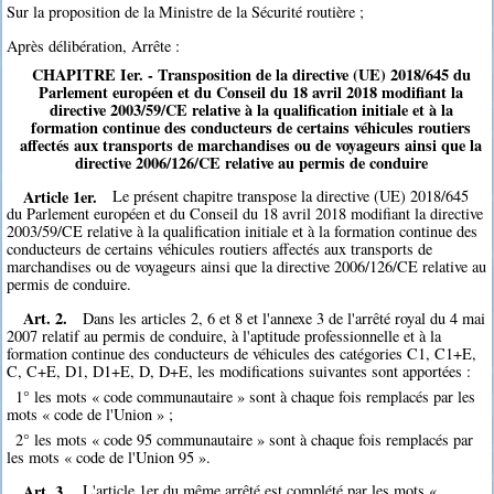
Sur la proposition de la Ministre de la Sécurité routière ;
Après délibération, Arrête :
CHAPITRE Ier. - Transposition de la directive (UE) 2018/645 du
Parlement européen et du Conseil du 18 avril 2018 modifiant la
directive 2003/59/CE relative à la qualification initiale et à la
formation continue des conducteurs de certains véhicules routiers
affectés aux transports de marchandises ou de voyageurs ainsi que la
directive 2006/126/CE relative au permis de conduire
Article 1er.
Le présent chapitre transpose la directive (UE) 2018/645
du Parlement européen et du Conseil du 18 avril 2018 modifiant la directive
2003/59/CE relative à la qualification initiale et à la formation continue des
conducteurs de certains véhicules routiers affectés aux transports de
marchandises ou de voyageurs ainsi que la directive 2006/126/CE relative au
permis de conduire.
Art. 2.
Dans les articles 2, 6 et 8 et l'annexe 3 de l'arrêté royal du 4 mai
2007 relatif au permis de conduire, à l'aptitude professionnelle et à la
formation continue des conducteurs de véhicules des catégories C1, C1+E,
C, C+E, D1, D1+E, D, D+E, les modifications suivantes sont apportées :
1° les mots « code communautaire » sont à chaque fois remplacés par les
mots « code de l'Union » ;
2° les mots « code 95 communautaire » sont à chaque fois remplacés par
les mots « code de l'Union 95 ».
Art. 3.
L'article 1er du même arrêté est complété par les mots « ,