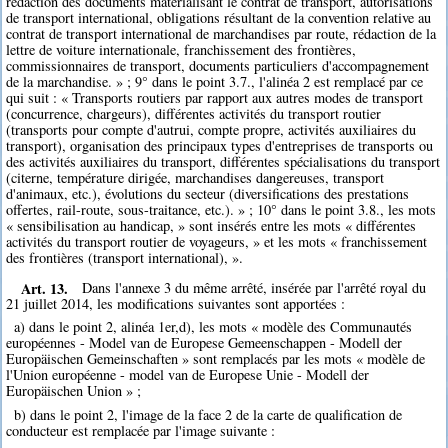
rédaction des documents matérialisant le contrat de transport, autorisations
de transport international, obligations résultant de la convention relative au
contrat de transport international de marchandises par route, rédaction de la
lettre de voiture internationale, franchissement des frontières,
commissionnaires de transport, documents particuliers d'accompagnement
de la marchandise. » ; 9° dans le point 3.7., l'alinéa 2 est remplacé par ce
qui suit : « Transports routiers par rapport aux autres modes de transport
(concurrence, chargeurs), différentes activités du transport routier
(transports pour compte d'autrui, compte propre, activités auxiliaires du
transport), organisation des principaux types d'entreprises de transports ou
des activités auxiliaires du transport, différentes spécialisations du transport
(citerne, température dirigée, marchandises dangereuses, transport
d'animaux, etc.), évolutions du secteur (diversifications des prestations
offertes, rail-route, sous-traitance, etc.). » ; 10° dans le point 3.8., les mots
« sensibilisation au handicap, » sont insérés entre les mots « différentes
activités du transport routier de voyageurs, » et les mots « franchissement
des frontières (transport international), ».
Art. 13.
Dans l'annexe 3 du même arrêté, insérée par l'arrêté royal du
21 juillet 2014, les modifications suivantes sont apportées :
a) dans le point 2, alinéa 1er,d), les mots « modèle des Communautés
européennes - Model van de Europese Gemeenschappen - Modell der
Europäischen Gemeinschaften » sont remplacés par les mots « modèle de
l'Union européenne - model van de Europese Unie - Modell der
Europäischen Union » ;
b) dans le point 2, l'image de la face 2 de la carte de qualification de
conducteur est remplacée par l'image suivante :