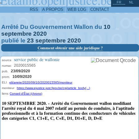
^
-
FR
NL
RSS
A PROPOS
WEB LOG
CONTACT
Arrêté Du Gouvernement Wallon du
10
septembre
2020
publié le
23
septembre
2020
Comment obtenir une aide juridique ?
service public de wallonie
source
2020015565
numac
23/09/2020
pub.
10/09/2020
prom.
ELI
eli/arrete/2020/09/10/2020015565/moniteur
moniteur
https://www.ejustice.just.fgov.be/cgi/article_body(...)
liens
Conseil d'État (chrono)
10 SEPTEMBRE 2020. - Arrêté du Gouvernement wallon modifiant
l'arrêté royal du 4 mai 2007 relatif au permis de conduire, à l'aptitude
professionnelle et à la formation continue des conducteurs de véhicules
des catégories C1, C1+E, C, C+E, D1, D1+E, D, D+E