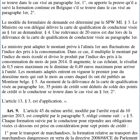
se trouve dans le cas visé au paragraphe 1er, 1°, ou apporte la preuve qu'il a
suivi la formation continue en Belgique s'il se trouve dans le cas visé au
paragraphe 1er, 2°.
Le modèle du formulaire de demande est déterminé par le SPW MI. § 3. Le
Ministre ou son délégué délivre la carte de qualification de conducteur visée
au § 1er au demandeur. § 4. Une redevance de 20 euros est due lors de la
délivrance de la carte de qualification de conducteur visée au paragraphe 1er.
Le ministre peut adapter le montant prévu à l'alinéa 1er aux fluctuations de
l'indice des prix à la consommation. Dans ce cas, il multiplie le montant par
l'indice du mois écoulé et divise le produit par l'indice des prix à la
consommation du mois de juin 2014. Il augmente, le cas échéant, le résultat
de 0,5 euros maximum ou le diminue de 0,49 euros maximum pour arriver
à l'unité. Les montants adaptés entrent en vigueur le premier jour du
deuxième mois qui suit le mois au cours duquel ils ont été publiés au
Moniteur belge. § 5. Au moment de la délivrance de la carte de qualification
visée au paragraphe 1er, 35 points de crédit sont déduits du solde des points
de crédit si le conducteur se trouve dans le cas visé au § 1er, 2°.
L'article 13, § 3, est d'application. ».
Art. 9.
L'article 45 du même arrêté, modifié par l'arrêté royal du 10
janvier 2013, est complété par le paragraphe 5, rédigé comme suit : « § 5.
Chaque formation suivie par le conducteur pour répondre aux obligations
visées ci-dessous est prise en considération pour sept points de crédit :
1° pour le transport de marchandises, la formation relative au transport des
marchandises dangereuses en vertu de la directive 2008/68/CE du Parlement