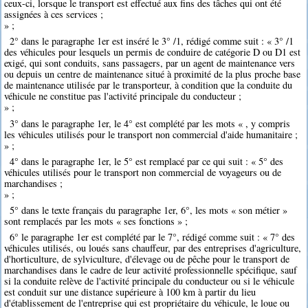
ceux-ci, lorsque le transport est effectué aux fins des tâches qui ont été
assignées à ces services ;
» ;
2° dans le paragraphe 1er est inséré le 3° /1, rédigé comme suit : « 3° /1
des véhicules pour lesquels un permis de conduire de catégorie D ou D1 est
exigé, qui sont conduits, sans passagers, par un agent de maintenance vers
ou depuis un centre de maintenance situé à proximité de la plus proche base
de maintenance utilisée par le transporteur, à condition que la conduite du
véhicule ne constitue pas l'activité principale du conducteur ;
» ;
3° dans le paragraphe 1er, le 4° est complété par les mots « , y compris
les véhicules utilisés pour le transport non commercial d'aide humanitaire ;
» ;
4° dans le paragraphe 1er, le 5° est remplacé par ce qui suit : « 5° des
véhicules utilisés pour le transport non commercial de voyageurs ou de
marchandises ;
» ;
5° dans le texte français du paragraphe 1er, 6°, les mots « son métier »
sont remplacés par les mots « ses fonctions » ;
6° le paragraphe 1er est complété par le 7°, rédigé comme suit : « 7° des
véhicules utilisés, ou loués sans chauffeur, par des entreprises d'agriculture,
d'horticulture, de sylviculture, d'élevage ou de pêche pour le transport de
marchandises dans le cadre de leur activité professionnelle spécifique, sauf
si la conduite relève de l'activité principale du conducteur ou si le véhicule
est conduit sur une distance supérieure à 100 km à partir du lieu
d'établissement de l'entreprise qui est propriétaire du véhicule, le loue ou