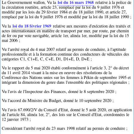
loi du 16 mars 1968
Le Gouvernement wallon, Vu la
relative à la police de
la circulation routière, article 23, remplacé par la loi du 9 juillet 1976 et
modifié par les lois du 29 février 1984 et du 18 juillet 1990, et article 27,
remplacé par la loi du 9 juillet 1976 et modifié par la loi du 18 juillet 1990 ;
loi du 18 février 1969
Vu la
relative aux mesures d'exécution des traités et
actes internationaux en matière de transport par mer, par route, par chemin
de fer ou par voie navigable, article 1er, alinéa 1er, modifié par la loi du 15
mai 2006 ;
Vu l'arrêté royal du 4 mai 2007 relatif au permis de conduire, à l'aptitude
professionnelle et à la formation continue des conducteurs de véhicules des
catégories C1, C1+E, C, C+E, D1, D1+E, D, D+E ;
Vu le rapport du 5 mai 2020 établi conformément à l'article 3, 2° du décret
du 11 avril 2014 visant à la mise en oeuvre des résolutions de la
Conférence des Nations unies sur les femmes à Pékin de septembre 1995 et
intégrant la dimension du genre dans l'ensemble des politiques régionales ;
Vu l'avis de l'Inspecteur des Finances, donné le 8 septembre 2020 ;
Vu l'accord du Ministre du Budget, donné le 10 septembre 2020 ;
Vu l'avis 67.690/2/V du Conseil d'Etat, donné le 5 août 2020, en application
de l'article 84, alinéa 1er, 2°, des lois sur le Conseil d'Etat, coordonnées le
12 janvier 1973 ;
Considérant l'arrêté royal du 23 mars 1998 relatif au permis de conduire ;