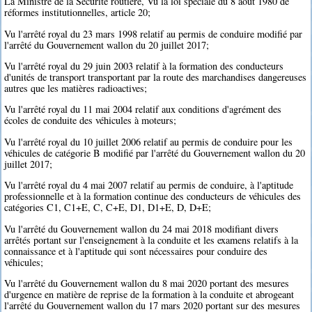
La Ministre de la Sécurité routière, Vu la loi spéciale du 8 août 1980 de
réformes institutionnelles, article 20;
Vu l'arrêté royal du 23 mars 1998 relatif au permis de conduire modifié par
l'arrêté du Gouvernement wallon du 20 juillet 2017;
Vu l'arrêté royal du 29 juin 2003 relatif à la formation des conducteurs
d'unités de transport transportant par la route des marchandises dangereuses
autres que les matières radioactives;
Vu l'arrêté royal du 11 mai 2004 relatif aux conditions d'agrément des
écoles de conduite des véhicules à moteurs;
Vu l'arrêté royal du 10 juillet 2006 relatif au permis de conduire pour les
véhicules de catégorie B modifié par l'arrêté du Gouvernement wallon du 20
juillet 2017;
Vu l'arrêté royal du 4 mai 2007 relatif au permis de conduire, à l'aptitude
professionnelle et à la formation continue des conducteurs de véhicules des
catégories C1, C1+E, C, C+E, D1, D1+E, D, D+E;
Vu l'arrêté du Gouvernement wallon du 24 mai 2018 modifiant divers
arrêtés portant sur l'enseignement à la conduite et les examens relatifs à la
connaissance et à l'aptitude qui sont nécessaires pour conduire des
véhicules;
Vu l'arrêté du Gouvernement wallon du 8 mai 2020 portant des mesures
d'urgence en matière de reprise de la formation à la conduite et abrogeant
l'arrêté du Gouvernement wallon du 17 mars 2020 portant sur des mesures