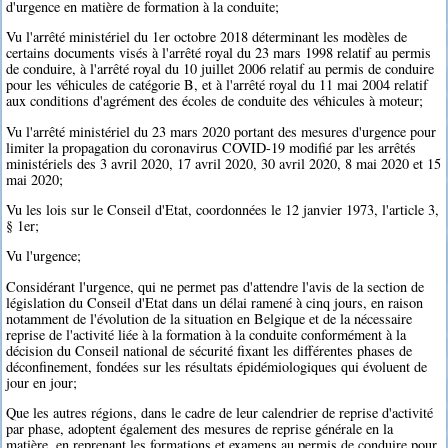
d'urgence en matière de formation à la conduite;
Vu l'arrêté ministériel du 1er octobre 2018 déterminant les modèles de
certains documents visés à l'arrêté royal du 23 mars 1998 relatif au permis
de conduire, à l'arrêté royal du 10 juillet 2006 relatif au permis de conduire
pour les véhicules de catégorie B, et à l'arrêté royal du 11 mai 2004 relatif
aux conditions d'agrément des écoles de conduite des véhicules à moteur;
Vu l'arrêté ministériel du 23 mars 2020 portant des mesures d'urgence pour
limiter la propagation du coronavirus COVID-19 modifié par les arrêtés
ministériels des 3 avril 2020, 17 avril 2020, 30 avril 2020, 8 mai 2020 et 15
mai 2020;
Vu les lois sur le Conseil d'Etat, coordonnées le 12 janvier 1973, l'article 3,
§ 1er;
Vu l'urgence;
Considérant l'urgence, qui ne permet pas d'attendre l'avis de la section de
législation du Conseil d'Etat dans un délai ramené à cinq jours, en raison
notamment de l'évolution de la situation en Belgique et de la nécessaire
reprise de l'activité liée à la formation à la conduite conformément à la
décision du Conseil national de sécurité fixant les différentes phases de
déconfinement, fondées sur les résultats épidémiologiques qui évoluent de
jour en jour;
Que les autres régions, dans le cadre de leur calendrier de reprise d'activité
par phase, adoptent également des mesures de reprise générale en la
matière, en reprenant les formations et examens au permis de conduire pour