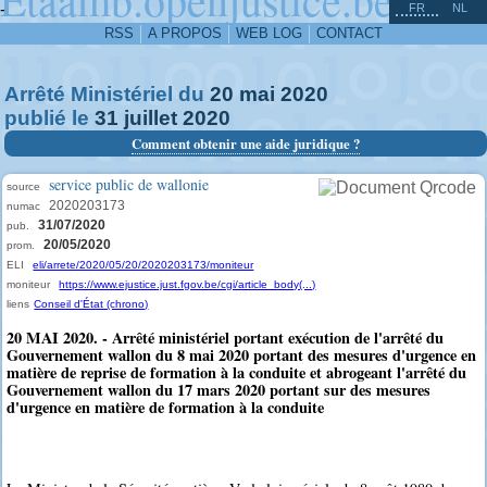
^
-
FR
NL
RSS
A PROPOS
WEB LOG
CONTACT
Arrêté Ministériel du
20
mai
2020
publié le
31
juillet
2020
Comment obtenir une aide juridique ?
service public de wallonie
source
2020203173
numac
31/07/2020
pub.
20/05/2020
prom.
ELI
eli/arrete/2020/05/20/2020203173/moniteur
moniteur
https://www.ejustice.just.fgov.be/cgi/article_body(...)
liens
Conseil d'État (chrono)
20 MAI 2020. - Arrêté ministériel portant exécution de l'arrêté du
Gouvernement wallon du 8 mai 2020 portant des mesures d'urgence en
matière de reprise de formation à la conduite et abrogeant l'arrêté du
Gouvernement wallon du 17 mars 2020 portant sur des mesures
d'urgence en matière de formation à la conduite