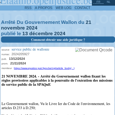
^
-
FR
NL
RSS
A PROPOS
WEB LOG
CONTACT
Arrêté Du Gouvernement Wallon du
21
novembre
2024
publié le
13
décembre
2024
Comment obtenir une aide juridique ?
service public de wallonie
source
2024205927
numac
13/12/2024
pub.
21/11/2024
prom.
moniteur
https://www.ejustice.just.fgov.be/cgi/article_body(...)
21 NOVEMBRE 2024. - Arrêté du Gouvernement wallon fixant les
règles provisoires applicables à la poursuite de l'exécution des missions
de service public de la SPAQuE
Le Gouvernement wallon, Vu le Livre Ier du Code de l'environnement, les
articles D.233 à D.250;