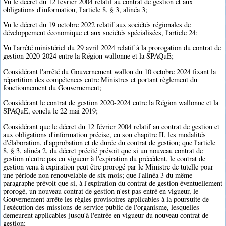
Vu le décret du 12 février 2004 relatif au contrat de gestion et aux
obligations d'information, l'article 8, § 3, alinéa 3;
Vu le décret du 19 octobre 2022 relatif aux sociétés régionales de
développement économique et aux sociétés spécialisées, l'article 24;
Vu l'arrêté ministériel du 29 avril 2024 relatif à la prorogation du contrat de
gestion 2020-2024 entre la Région wallonne et la SPAQuE;
Considérant l'arrêté du Gouvernement wallon du 10 octobre 2024 fixant la
répartition des compétences entre Ministres et portant règlement du
fonctionnement du Gouvernement;
Considérant le contrat de gestion 2020-2024 entre la Région wallonne et la
SPAQuE, conclu le 22 mai 2019;
Considérant que le décret du 12 février 2004 relatif au contrat de gestion et
aux obligations d'information précise, en son chapitre II, les modalités
d'élaboration, d'approbation et de durée du contrat de gestion; que l'article
8, § 3, alinéa 2, du décret précité prévoit que si un nouveau contrat de
gestion n'entre pas en vigueur à l'expiration du précédent, le contrat de
gestion venu à expiration peut être prorogé par le Ministre de tutelle pour
une période non renouvelable de six mois; que l'alinéa 3 du même
paragraphe prévoit que si, à l'expiration du contrat de gestion éventuellement
prorogé, un nouveau contrat de gestion n'est pas entré en vigueur, le
Gouvernement arrête les règles provisoires applicables à la poursuite de
l'exécution des missions de service public de l'organisme, lesquelles
demeurent applicables jusqu'à l'entrée en vigueur du nouveau contrat de
gestion;