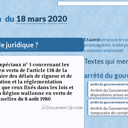
 du 
18
mars
2020
Etaamb
propose le co
 juridique ?
promulgation, traité po
contexte relationnel.
Textes qui me
spéciaux n° 3 concernant les
 vertu de l'article 138 de la
arrêté du go
ire des délais de rigueur et de
ation et la réglementation
arrêté du gouvernement wa
 que ceux fixés dans les lois et
Arrêté du Gouverneme
a Région wallonne en vertu de
dispositions prises 
nnelles du 8 août 1980
arrêté du gouvernement w
Arrêté du Gouverneme
temporaire de certain