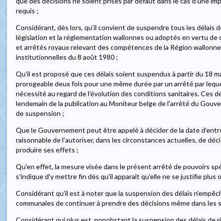
que des décisions ne soient prises par défaut dans le cas d'une imp
requis ;
Considérant, dès lors, qu'il convient de suspendre tous les délais d
législation et la réglementation wallonnes ou adoptés en vertu de ce
et arrêtés royaux relevant des compétences de la Région wallonne e
institutionnelles du 8 août 1980 ;
Qu'il est proposé que ces délais soient suspendus à partir du 18 m
prorogeable deux fois pour une même durée par un arrêté par leque
nécessité au regard de l'évolution des conditions sanitaires. Ces d
lendemain de la publication au Moniteur belge de l'arrêté du Gouve
de suspension ;
Que le Gouvernement peut être appelé à décider de la date d'entrée
raisonnable de l'autoriser, dans les circonstances actuelles, de décid
produire ses effets ;
Qu'en effet, la mesure visée dans le présent arrêté de pouvoirs spé
s'indique d'y mettre fin dès qu'il apparaît qu'elle ne se justifie plus 
Considérant qu'il est à noter que la suspension des délais n'empêc
communales de continuer à prendre des décisions même dans les si
Considérant qui plus est, nonobstant la suspension des délais de r