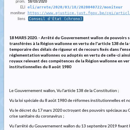
prom.
18/03/2020
ELI
eli/arrete/2020/03/18/2020040722/moniteur
moniteur
https://www.ejustice.just.fgov.be/cgi/articl
liens
Conseil d'État (chrono)
18 MARS 2020. - Arrêté du Gouvernement wallon de pouvoirs sp
transférées à la Région wallonne en vertu de l'article 138 de la
temporaire des délais de rigueur et de recours fixés dans l'ense
réglementation wallonnes ou adoptés en vertu de celle-ci ainsi 
royaux relevant des compétences de la Région wallonne en vert
institutionnelles du 8 août 1980
Le Gouvernement wallon, Vu l'article 138 de la Constitution ;
Vu la loi spéciale du 8 août 1980 de réformes institutionnelles et n
Vu le décret du 17 mars 2020 octroyant des pouvoirs spéciaux au 
crise sanitaire du coronavirus ;
Vu l'arrêté du Gouvernement wallon du 13 septembre 2019 fixant l