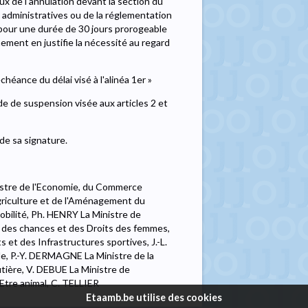
eux de l'annulation devant la section du
s administratives ou de la réglementation
pour une durée de 30 jours prorogeable
ement en justifie la nécessité au regard
éance du délai visé à l'alinéa 1er »
de de suspension visée aux articles 2 et
de sa signature.
istre de l'Economie, du Commerce
Agriculture et de l'Aménagement du
Mobilité, Ph. HENRY La Ministre de
lité des chances et des Droits des femmes,
t des Infrastructures sportives, J.-L.
e, P.-Y. DERMAGNE La Ministre de la
utière, V. DEBUE La Ministre de
-Etre animal, C. TELLIER
Etaamb.be utilise des cookies