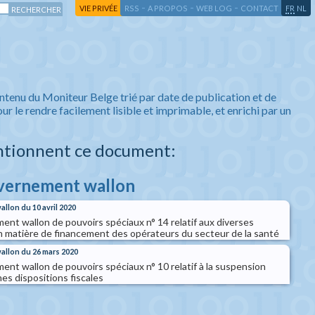
-
-
-
-
VIE PRIVÉE
RSS
A PROPOS
WEB LOG
CONTACT
FR
NL
ntenu du Moniteur Belge trié par date de publication et de
ur le rendre facilement lisible et imprimable, et enrichi par un
ntionnent ce document:
uvernement wallon
llon du 10 avril 2020
nt wallon de pouvoirs spéciaux n° 14 relatif aux diverses
en matière de financement des opérateurs du secteur de la santé
allon du 26 mars 2020
nt wallon de pouvoirs spéciaux n° 10 relatif à la suspension
es dispositions fiscales