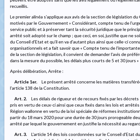
recueillis.
Le premier alinéa s'applique aux avis de la section de législation d
motivés par le Gouvernement » Considérant, compte tenu de l'urge
service public et à préserver tant la sécurité juridique que le princi
arrêté soit adopté sur le champ ; que ceci, en soi, justifie que ne so
du Conseil d'Etat et qu'il en va d'autant plus ainsi que celle-ci co
organisationnels et a fait savoir que « Compte tenu de l'importan
de la section de législation, il convient de demander l'avis de préfér
dans la mesure du possible, les délais plus courts de 5 et 30 jours » 
Après délibération, Arrête :
Article 1er.
Le présent arrêté concerne les matières transféré
l'article 138 de la Constitution.
Art. 2.
Les délais de rigueur et de recours fixés par les décret
pris en vertu de ceux-ci ainsi que ceux fixés dans les lois et arrê
Région wallonne en vertu de la loi spéciale de réformes institutio
partir du 18 mars 2020 pour une durée de 30 jours prorogeable de
arrêté par lequel le gouvernement en justifie la nécessité au regard
Art. 3.
L'article 14 des lois coordonnées sur le Conseil d'Etat d