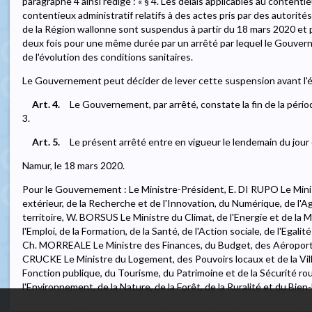
paragraphe 4 ainsi rédigé : « § 4. Les délais applicables au contenti
contentieux administratif relatifs à des actes pris par des autorité
de la Région wallonne sont suspendus à partir du 18 mars 2020 et 
deux fois pour une même durée par un arrêté par lequel le Gouvern
de l'évolution des conditions sanitaires.
Le Gouvernement peut décider de lever cette suspension avant l'éch
Art. 4.
Le Gouvernement, par arrêté, constate la fin de la pério
3.
Art. 5.
Le présent arrêté entre en vigueur le lendemain du jour 
Namur, le 18 mars 2020.
Pour le Gouvernement : Le Ministre-Président, E. DI RUPO Le Min
extérieur, de la Recherche et de l'Innovation, du Numérique, de l'
territoire, W. BORSUS Le Ministre du Climat, de l'Energie et de la 
l'Emploi, de la Formation, de la Santé, de l'Action sociale, de l'Ega
Ch. MORREALE Le Ministre des Finances, du Budget, des Aéroports e
CRUCKE Le Ministre du Logement, des Pouvoirs locaux et de la Vill
Fonction publique, du Tourisme, du Patrimoine et de la Sécurité ro
l'Environnement, de la Nature, de la Forêt, de la Ruralité et du Bien