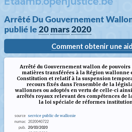
Etaamb.openjustice.be
Arrêté Du Gouvernement Wallon 
publié le 
20
mars
2020
Comment obtenir une aide
Arrêté du Gouvernement wallon de pouvoirs 
matières transférées à la Région wallonne en
Constitution et relatif à la suspension tempora
recours fixés dans l'ensemble de la législ
wallonnes ou adoptés en vertu de celle-ci ainsi
arrêtés royaux relevant des compétences de l
la loi spéciale de réformes institutio
source
service public de wallonie
numac
2020040722
pub.
20/03/2020