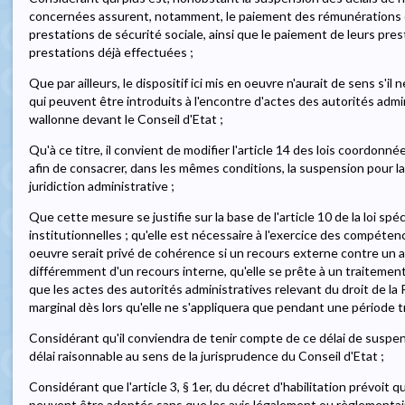
concernées assurent, notamment, le paiement des rémunérations 
prestations de sécurité sociale, ainsi que le paiement de leurs pr
prestations déjà effectuées ;
Que par ailleurs, le dispositif ici mis en oeuvre n'aurait de sens s'i
qui peuvent être introduits à l'encontre d'actes des autorités admin
wallonne devant le Conseil d'Etat ;
Qu'à ce titre, il convient de modifier l'article 14 des lois coordonné
afin de consacrer, dans les mêmes conditions, la suspension pour la
juridiction administrative ;
Que cette mesure se justifie sur la base de l'article 10 de la loi sp
institutionnelles ; qu'elle est nécessaire à l'exercice des compétence
oeuvre serait privé de cohérence si un recours externe contre un ac
différemment d'un recours interne, qu'elle se prête à un traitement
que les actes des autorités administratives relevant du droit de la
marginal dès lors qu'elle ne s'appliquera que pendant une période t
Considérant qu'il conviendra de tenir compte de ce délai de suspen
délai raisonnable au sens de la jurisprudence du Conseil d'Etat ;
Considérant que l'article 3, § 1er, du décret d'habilitation prévoit q
peuvent être adoptés sans que les avis légalement ou règlementa