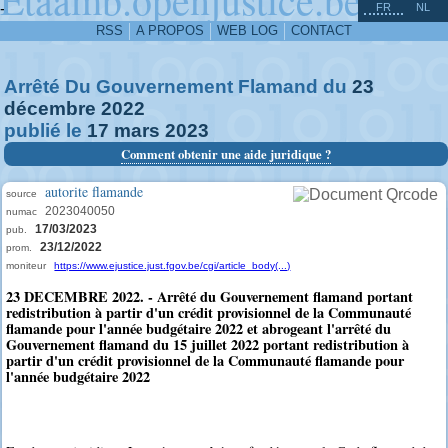
^
-
FR
NL
RSS
A PROPOS
WEB LOG
CONTACT
Arrêté Du Gouvernement Flamand du
23
décembre
2022
publié le
17
mars
2023
Comment obtenir une aide juridique ?
autorite flamande
source
2023040050
numac
17/03/2023
pub.
23/12/2022
prom.
moniteur
https://www.ejustice.just.fgov.be/cgi/article_body(...)
23 DECEMBRE 2022. - Arrêté du Gouvernement flamand portant
redistribution à partir d'un crédit provisionnel de la Communauté
flamande pour l'année budgétaire 2022 et abrogeant l'arrêté du
Gouvernement flamand du 15 juillet 2022 portant redistribution à
partir d'un crédit provisionnel de la Communauté flamande pour
l'année budgétaire 2022