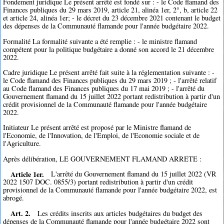
Fondement juridique Le présent arrêté est fondé sur : - le Code flamand des
Finances publiques du 29 mars 2019, article 21, alinéa 1er, 2°, b, article 22
et article 24, alinéa 1er; - le décret du 23 décembre 2021 contenant le budget
des dépenses de la Communauté flamande pour l'année budgétaire 2022.
Formalité La formalité suivante a été remplie : - le ministre flamand
compétent pour la politique budgétaire a donné son accord le 21 décembre
2022.
Cadre juridique Le présent arrêté fait suite à la réglementation suivante : -
le Code flamand des Finances publiques du 29 mars 2019 ; - l'arrêté relatif
au Code flamand des Finances publiques du 17 mai 2019 ; - l'arrêté du
Gouvernement flamand du 15 juillet 2022 portant redistribution à partir d'un
crédit provisionnel de la Communauté flamande pour l'année budgétaire
2022.
Initiateur Le présent arrêté est proposé par le Ministre flamand de
l'Economie, de l'Innovation, de l'Emploi, de l'Economie sociale et de
l'Agriculture.
Après délibération, LE GOUVERNEMENT FLAMAND ARRETE :
Article 1er.
L'arrêté du Gouvernement flamand du 15 juillet 2022 (VR
2022 1507 DOC. 0855/3) portant redistribution à partir d'un crédit
provisionnel de la Communauté flamande pour l'année budgétaire 2022, est
abrogé.
Art. 2.
Les crédits inscrits aux articles budgétaires du budget des
dépenses de la Communauté flamande pour l'année budgétaire 2022 sont